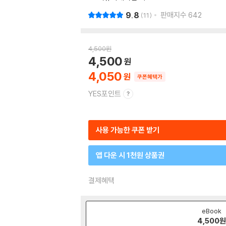
9.8
판매지수
642
11
4,500
원
4,500
4,050
쿠폰혜택가
YES포인트
사용 가능한 쿠폰 받기
앱 다운 시 1천원 상품권
결제혜택
eBook
4,500