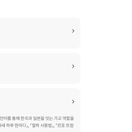
 언어를 통해 한국과 일본을 잇는 가교 역할을
세 하루 한마디』, 『철학 사용법』, 『르포 트럼