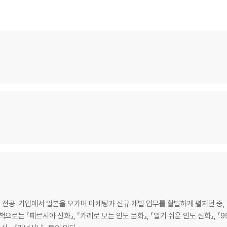
전공. 기업에서 일본을 오가며 마케팅과 신규 개발 업무를 활발하게 펼치던 중,
로는 『페르시아 신화』, 『카레로 보는 인도 문화』, 『알기 쉬운 인도 신화』, 『99