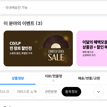
국내배송만 가능
이 분야의 이벤트
3
리뷰/한줄평
상품정보
배송/반품/교환
0
디스크
아티스트 소개
관련분류
품목정보