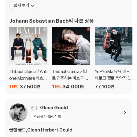
크 시대의 최후에 위치하는 대가로서, 일반적인 작품은 독일음악의
펼쳐보기
전통에 깊이 뿌리박고 있을 뿐 아니라, 그 위에 이탈리아나 프랑스의
양식을 채택하고 그것들을 융합하여 독자적 개성적인 음악을 창조하
Johann Sebastian Bach
의 다른 상품
였다. 종교적 작품은 기존 구교 음
Thibaut Garcia / Anti
Thibaut Garcia 기타
Yo-Yo Ma 요요 마 -
one Moriniere 바흐:
로 연주하는 바흐 인스
바로크 첼로 음악집 (Si
골드베르크 변주곡 (B
퍼레이션 (Bach Inspir
mply Baroque) [청록
19
37,500
19
34,000
77,100
%
%
원
원
원
ach: Goldberg Variat
ations) [UHQCD]
컬러 2LP]
ions) [SACD Hybrid]
연주
Glenn Gould
관심작가 알림신청
글렌 굴드,Glenn Herbert Gould