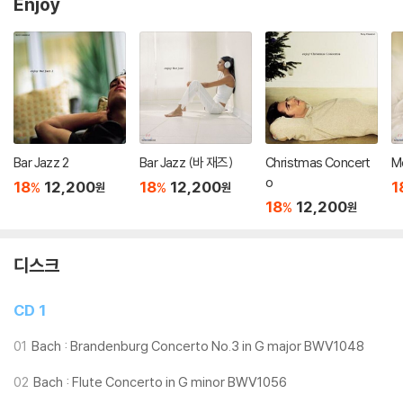
Enjoy
Bar Jazz 2
Bar Jazz (바 재즈)
Christmas Concert
M
o
18
12,200
18
12,200
1
%
%
원
원
18
12,200
%
원
디스크
CD 1
01
Bach : Brandenburg Concerto No.3 in G major BWV1048
02
Bach : Flute Concerto in G minor BWV1056