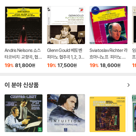
Andris Nelsons 쇼스
Glenn Gould 베토벤:
Sviatoslav Richter 라
임
타코비치: 교향곡, 협주
피아노 협주곡 1, 2, 3,
흐마니노프: 피아노 협
프
곡 (Shostakovich: S
4, 5번 `황제` - 글렌 굴
주곡 2번 / 차이코프스
[
19
81,800
19
17,500
19
18,600
1
%
%
%
원
원
원
ymphonies, Concer
드 (Beethoven: The
키: 협주곡 1번 (Rach
황
tos, Lady Macbeth
5 Piano Concertos)
maninov: Piano Con
o
of Mtsensk District)
certo No.2 / Tchaiko
O
이 분야 신상품
vsky: Piano Concert
o No.1)