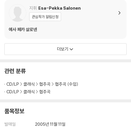
s)
지휘
Esa-Pekka Salonen
관심작가 알림신청
에사 페카 살로넨
더보기
관련 분류
CD/LP
클래식
협주곡
협주곡 (수입)
CD/LP
클래식
협주곡
품목정보
발매일
2005년 11월 11일