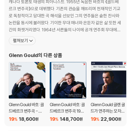
캐나다 토론토 태생의 피아니스트. 1955년 녹음한 바흐의 《골드베
르크 변주곡》으로 데뷔했다. 기존의 관습을 깨뜨리며 천재적인 기교
로 독창적이고 담대한 곡 해석을 선보인 그의 연주들은 숱한 찬사와
논란을 동시에 불러왔다. 기이한 무대 매너와 은둔자 같은 삶 또한 세
간의 화젯거리였다. 1964년 서른둘의 나이에 공개 연주회 무대에서
의 은퇴를 선언했으며, 이후에는 스튜디오 녹음과 방송 프로그램 제
펼쳐보기
작에 전념했다. 재치 있고 도발적인 발언과 글쓰기로도 정평이 난 굴
드는 자신의 음반에 붙일 라이너노트를 직접 집필하는가 하면, 여러
Glenn Gould
의 다른 상품
매체에 다양한 음악적 문제를 다룬 글을 활발하게 발표하기도
Glenn Gould 바흐: 골
Glenn Gould 바흐: 골
Glenn Gould 글렌 굴
드베르크 변주곡 - 글
드베르크 변주곡 1981
드가 연주하는 모차르
렌 굴드 (Bach: Goldb
년 미발표 레코딩 세션
트 피아노 소나타 (Play
19
18,600
19
148,700
19
22,900
%
%
%
원
원
원
erg Variations, BWV
전집 - 글렌 굴드 (The
s Mozart Piano Sona
988)
Goldberg Variation
tas)