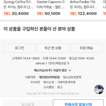
Gyorgy Cziffra 리스
Gautier Capucon 고
Arthur Fiedler 거슈
I 
트: 피아노 협주곡 1,2번
티에 카퓌송 - 첼로 소
윈: 피아노 협주곡 F장
니
(Liszt: Piano Concer
품집 '인투이션' (Intuiti
조 (Gershwin: Conc
(A
19
30,400
19
50,100
19
122,400
1
%
%
%
원
원
원
tos Nos.1 & 2) [UHQ
on) [UHQCD]
erto in F, Cuban Ove
C
CD]
rture, I Got Rhythm)
D
[2LP]
이 상품을 구입하신 분들이 산 분야 상품
로그인
최근 본 상품
주문/배송
고객센터 1544-3800
티켓 1544-6399
중고샵 1566-4295
eBook 1:1문의/채팅상담
예스이십사(주) 사업자 정보
이용약관
개인정보처리방침
청소년보호정책
PC버전
회사소개
거래처관계자께
도서홍보
광고
Copyright © YES24 Corp. All Rights Reserved.
MATOM2
일시품절
판매시작 알림신청