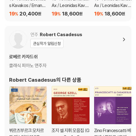
s Kavakos / Emanue
Ax / Leonidas Kavak
Ax / Leonidas Kavak
l Ax (요요 마 / 레오니
os 베토벤: 교향곡 4
os 베토벤: 교향곡 6번
19
20,400
19
18,600
19
18,600
%
%
%
원
원
원
다스 카바코스 / 엠마누
번, 피아노 3중주 '대공'
[삼중주 편곡 버전], 피
엘 엑스) - 베토벤: 교향
(Beethoven for Thr
아노 삼중주 3번 (Bee
곡 1번 외 (Beethoven
ee)
thoven: Symphony
연주
Robert Casadesus
for Three: Symphon
No. 6, Op. 1, No. 3)
관심작가 알림신청
y No. 1)
로베르 카자드쉬
클래식 피아노 연주자
Robert Casadesus
의 다른 상품
뷔르츠부르크 모차르
조지 셀 지휘 모음집 (G
Zino Francescatti 베