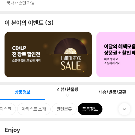
국내배송만 가능
이 분야의 이벤트
3
리뷰/한줄평
상품정보
배송/반품/교환
0
디스크
아티스트 소개
관련분류
품목정보
Enjoy