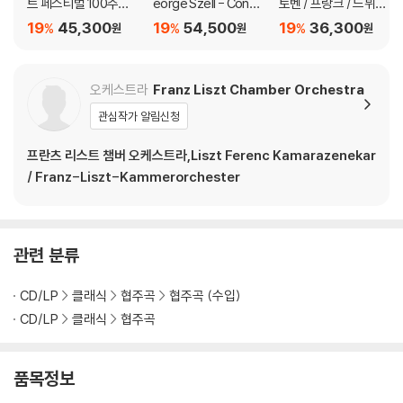
트 페스티벌 100주년
eorge Szell - Conce
토벤 / 프랑크 / 드뷔시
기념 실황 (Mozart - 1
rtos and Symphonie
/ 포레: 바이올린 소나
19
45,300
19
54,500
19
36,300
%
%
%
원
원
원
00 Jahre Mozartfes
s)
타 (Beethoven / De
t Wurzburg : Imperia
bussy / Faure / Fran
l Hall Concerts)
ck: Violin Sonatas)
오케스트라
Franz Liszt Chamber Orchestra
관심작가 알림신청
프란츠 리스트 챔버 오케스트라,Liszt Ferenc Kamarazenekar
/ Franz-Liszt-Kammerorchester
관련 분류
CD/LP
클래식
협주곡
협주곡 (수입)
CD/LP
클래식
협주곡
품목정보