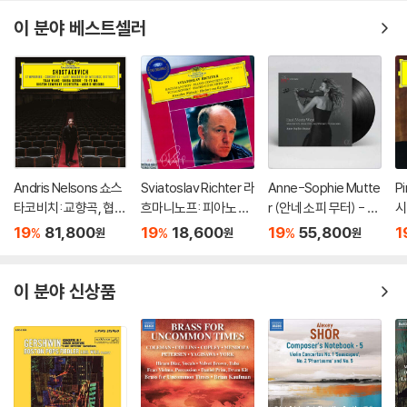
이 분야 베스트셀러
Andris Nelsons 쇼스
Sviatoslav Richter 라
Anne-Sophie Mutte
P
타코비치: 교향곡, 협주
흐마니노프: 피아노 협
r (안네 소피 무터) - Ea
시
곡 (Shostakovich: S
주곡 2번 / 차이코프스
st Meets West [2L
협
19
81,800
19
18,600
19
55,800
1
%
%
%
원
원
원
ymphonies, Concer
키: 협주곡 1번 (Rach
P]
스 
tos, Lady Macbeth
maninov: Piano Con
o
of Mtsensk District)
certo No.2 / Tchaiko
n:
이 분야 신상품
vsky: Piano Concert
P
o No.1)