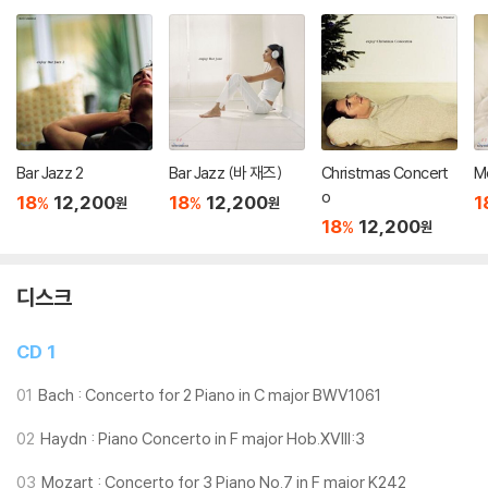
Bar Jazz 2
Bar Jazz (바 재즈)
Christmas Concert
M
o
18
12,200
18
12,200
1
%
%
원
원
18
12,200
%
원
디스크
CD 1
01
Bach : Concerto for 2 Piano in C major BWV1061
02
Haydn : Piano Concerto in F major Hob.XVIII:3
03
Mozart : Concerto for 3 Piano No.7 in F major K242