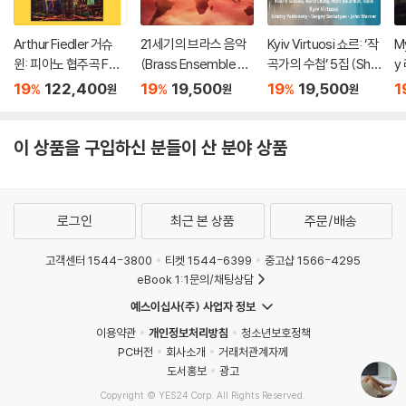
Arthur Fiedler 거슈
21세기의 브라스 음악
Kyiv Virtuosi 쇼르: ‘작
M
윈: 피아노 협주곡 F장
(Brass Ensemble M
곡가의 수첩’ 5집 (Sho
y
조 (Gershwin: Conc
usic - 21st Century)
r: Composer’s Note
와
19
122,400
19
19,500
19
19,500
1
%
%
%
원
원
원
erto in F, Cuban Ove
book, Vol. 5)
s:
rture, I Got Rhythm)
[2LP]
이 상품을 구입하신 분들이 산 분야 상품
로그인
최근 본 상품
주문/배송
고객센터 1544-3800
티켓 1544-6399
중고샵 1566-4295
eBook 1:1문의/채팅상담
예스이십사(주) 사업자 정보
이용약관
개인정보처리방침
청소년보호정책
PC버전
회사소개
거래처관계자께
도서홍보
광고
Copyright © YES24 Corp. All Rights Reserved.