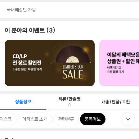
국내배송만 가능
이 분야의 이벤트
3
리뷰/한줄평
상품정보
배송/반품/교환
0
디스크
아티스트 소개
관련분류
품목정보