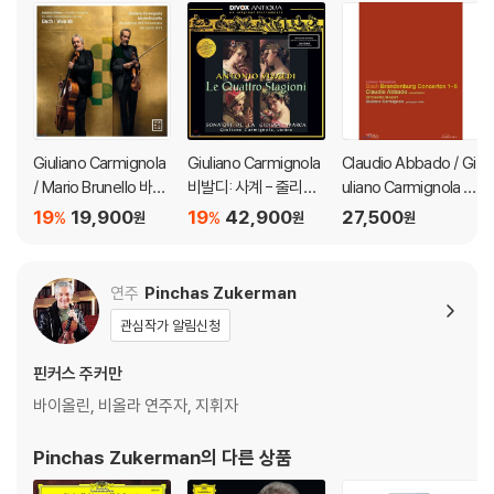
Giuliano Carmignola
Giuliano Carmignola
Claudio Abbado / Gi
/ Mario Brunello 바흐
비발디: 사계 - 줄리아
uliano Carmignola 바
/ 비발디: 2대의 바이올
노 카르미뇰라 (Vival
흐: 브란덴부르크 협주
19
19,900
19
42,900
27,500
%
%
원
원
원
린을 위한 협주곡 [바이
d: The Four Season
곡 - 아바도, 까르미뇰
올린과 피콜로 첼로 편
s) [LP]
라, 페트리
곡반]
연주
Pinchas Zukerman
관심작가 알림신청
핀커스 주커만
바이올린, 비올라 연주자, 지휘자
Pinchas Zukerman
의 다른 상품