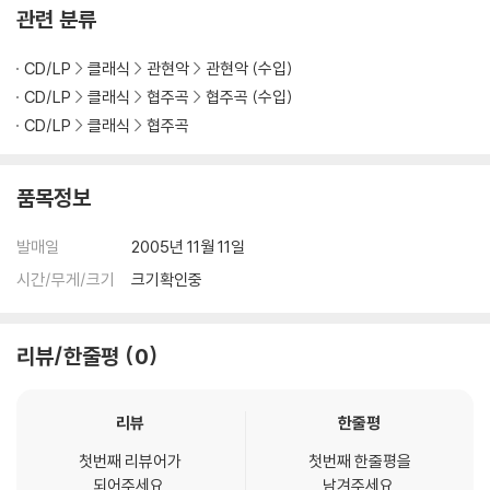
관련 분류
CD/LP
클래식
관현악
관현악 (수입)
CD/LP
클래식
협주곡
협주곡 (수입)
CD/LP
클래식
협주곡
품목정보
발매일
2005년 11월 11일
시간/무게/크기
크기확인중
리뷰/한줄평
0
리뷰
한줄평
첫번째 리뷰어가
첫번째 한줄평을
되어주세요.
남겨주세요.