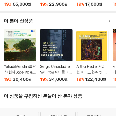
전곡 외 (Schubert: C
st Meets West
엘 쿠벨릭 (Smetana:
a
19
65,000
19
22,900
19
17,000
1
%
%
%
원
원
원
omplete String Quar
Ma Vlast)
올
tets, Trout Quintet
스
& String Trios)
쿠
이 분야 신상품
Yehudi Menuhin 브람
Sergiu Celibidache
Arthur Fiedler 거슈
F
스: 현악 6중주 1번 & 2
말러: 죽은 아이를 그리
윈: 피아노 협주곡 F장
에
번 (Brahms: String S
는 노래 / R. 슈트라우
조 (Gershwin: Conc
of
19
30,400
19
34,000
19
122,400
1
%
%
%
원
원
원
extets No.1 & 20) [H
스: 죽음과 변용 (Mahl
erto in F, Cuban Ove
e 
QCD]
er: Kindertotenliede
rture, I Got Rhythm)
Of
r, R. Strauss: Death a
[2LP]
[
이 상품을 구입하신 분들이 산 분야 상품
nd Transfiguration)
[UHQCD]