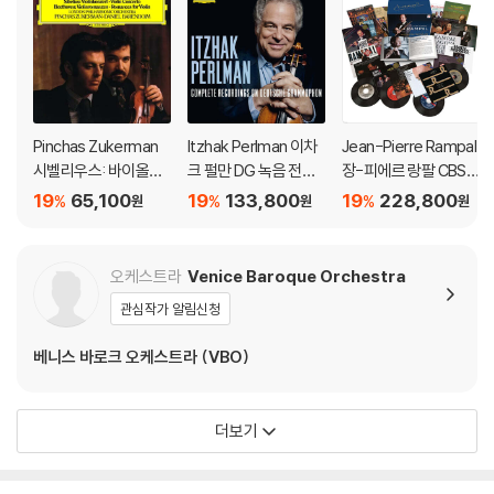
Pinchas Zukerman
Itzhak Perlman 이차
Jean-Pierre Rampal
시벨리우스: 바이올린
크 펄만 DG 녹음 전집
장-피에르 랑팔 CBS,
협주곡 / 베토벤: 로망
(Complete Recordi
RCA, 소니 클래식 녹음
19
65,100
19
133,800
19
228,800
%
%
%
원
원
원
스 (Sibelius: Violin C
ngs On Deutsche Gr
모음집 (The Comple
oncerto / Beethove
ammophon Limited
te CBS Masterwork
n: Romances For) [L
Edition) [25CD 박스
s Recordings)
오케스트라
Venice Baroque Orchestra
P]
세트]
관심작가 알림신청
베니스 바로크 오케스트라 (VBO)
더보기