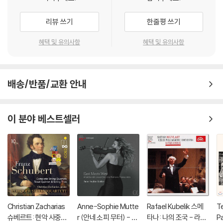
리뷰 쓰기
한줄평 쓰기
혜택 및 유의사항
혜택 및 유의사항
배송/반품/교환 안내
이 분야 베스트셀러
Christian Zacharias
Anne-Sophie Mutte
Rafael Kubelik 스메
Te
슈베르트: 현악 사중주
r (안네 소피 무터) - Ea
타나: 나의 조국 - 라파
Pa