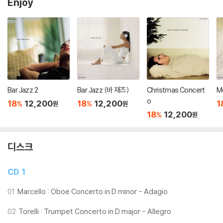
Enjoy
Bar Jazz 2
Bar Jazz (바 재즈)
Christmas Concert
M
o
18
12,200
18
12,200
1
%
%
원
원
18
12,200
%
원
디스크
CD 1
01
Marcello : Oboe Concerto in D minor - Adagio
02
Torelli : Trumpet Concerto in D major - Allegro