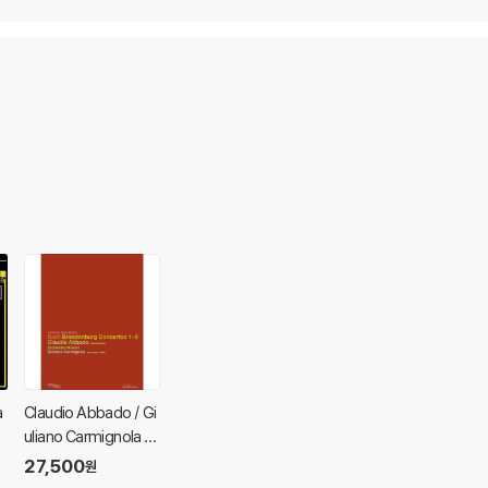
a
Claudio Abbado / Gi
uliano Carmignola 바
흐: 브란덴부르크 협주
27,500
원
n
곡 - 아바도, 까르미뇰