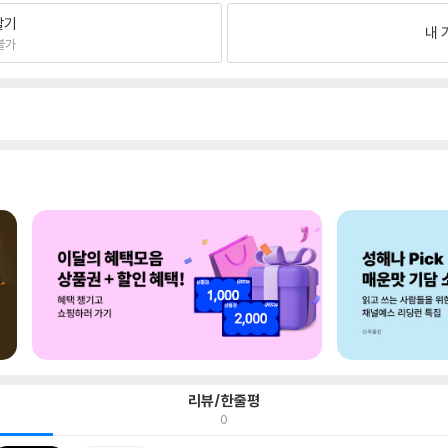
팔기
내 
불가
리뷰/한줄평
0