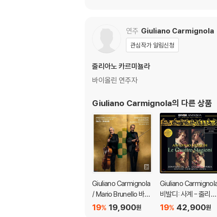
연주
Giuliano Carmignola
관심작가 알림신청
줄리아노 카르미뇰라
바이올린 연주자
Giuliano Carmignola
의 다른 상품
Giuliano Carmignola
Giuliano Carmignol
/ Mario Brunello 바흐
비발디: 사계 - 줄리아
/ 비발디: 2대의 바이올
노 카르미뇰라 (Vival
19
19,900
19
42,900
%
%
원
원
린을 위한 협주곡 [바이
d: The Four Seaso