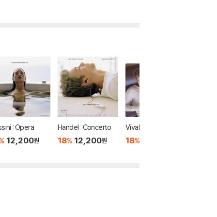
sini : Opera
Handel : Concerto
Vivaldi : Moods
Vivaldi 
12,200
18
12,200
18
12,200
18
1
%
%
%
%
원
원
원