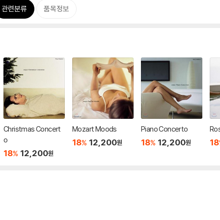
관련분류
품목정보
Christmas Concert
Mozart Moods
Piano Concerto
Ros
o
18
12,200
18
12,200
18
%
%
원
원
18
12,200
%
원