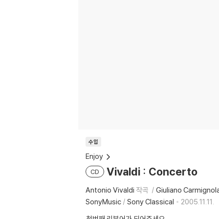
수입
Enjoy
Vivaldi : Concerto
CD
Antonio Vivaldi
작곡
Giuliano Carmignol
SonyMusic
/
Sony Classical
2005.11.11.
첫번째 리뷰어가 되어주세요