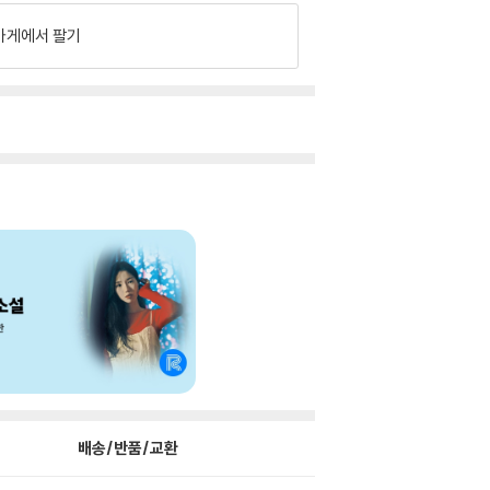
가게에서 팔기
배송/반품/교환