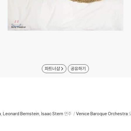
파트너샵
공유하기
a
Leonard Bernstein
Isaac Stern
연주
Venice Baroque Orchestra