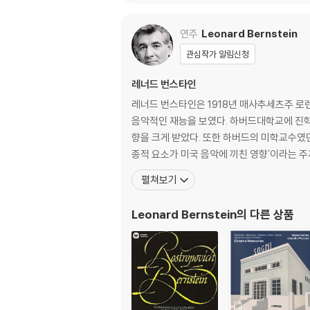
올린과 피콜로 첼로 편
s) [LP]
곡반]
연주
Leonard Bernstein
관심작가 알림신청
레너드 번스타인
레너드 번스타인은 1918년 매사추세츠주 로
음악적인 재능을 보였다. 하버드대학교에 진학하여
향을 크게 받았다. 또한 하버드의 미학교수였던 
펼쳐보기
Leonard Bernstein
의 다른 상품