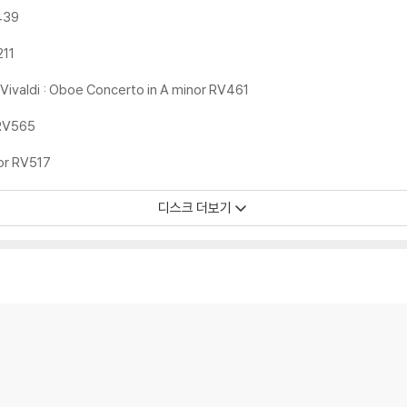
V439
211
rVivaldi : Oboe Concerto in A minor RV461
 RV565
nor RV517
디스크 더보기