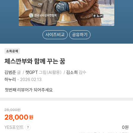
사이즈비교
공유하기
소득공제
체스깐부와 함께 꾸는 꿈
김범준
글
챗GPT
그림(AI활용)
김소희
감수
하누리
2026.02.13.
첫번째 리뷰어가 되어주세요
28,000
원
28,000
YES포인트
0원