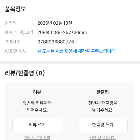
품목정보
발행일
2026년 02월 13일
쪽수, 무게, 크기
208쪽 | 188*257*20mm
ISBN13
9788996880776
AI 활용 여부
본 도서는 AI를 활용해 제작된 콘텐츠입니다.
리뷰/한줄평
0
리뷰
한줄평
첫번째 리뷰어가
첫번째 한줄평을
되어주세요.
남겨주세요.
리뷰 쓰기
한줄평 쓰기
혜택 및 유의사항
혜택 및 유의사항