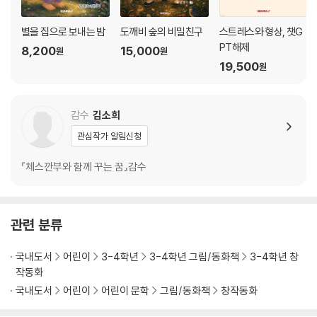
별을 집으로 보내는 밤
도깨비 숲의 비밀친구
스트레스와 형상, 챗G
PT해제
8,200
15,000
원
원
19,500
원
감수
김소희
관심작가 알림신청
『체스깐부와 함께 꾸는 꿈』감수
관련 분류
국내도서
어린이
3-4학년
3-4학년 그림/동화책
3-4학년 창
작동화
국내도서
어린이
어린이 문학
그림/동화책
창작동화