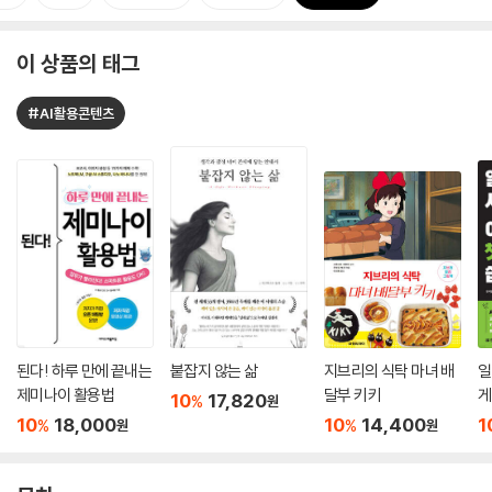
이 상품의 태그
#AI활용콘텐츠
된다! 하루 만에 끝내는
붙잡지 않는 삶
지브리의 식탁 마녀 배
일
제미나이 활용법
달부 키키
게
10
17,820
%
원
10
18,000
10
14,400
1
%
%
원
원