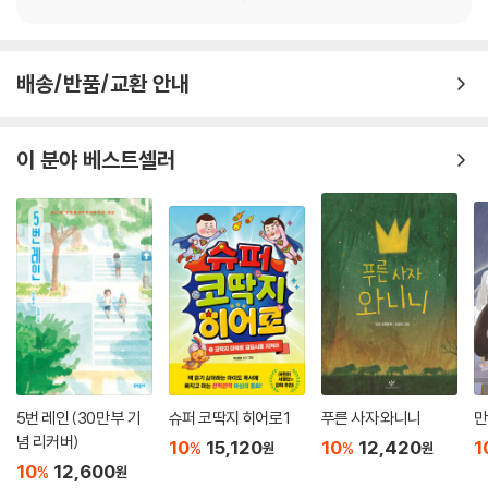
배송/반품/교환 안내
이 분야 베스트셀러
5번 레인 (30만 부 기
슈퍼 코딱지 히어로 1
푸른 사자 와니니
만
념 리커버)
10
15,120
10
12,420
1
%
%
원
원
10
12,600
%
원