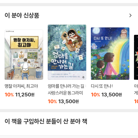
이 분야 신상품
명찰 아저씨, 최고야
엄마를 만나러 가는 길 :
다시 또 만나!
아
사랑스러운 동그라미
게
10
11,250
10
13,500
%
%
원
원
10
13,500
1
%
원
이 책을 구입하신 분들이 산 분야 책