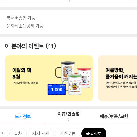
국내배송만 가능
문화비소득공제 가능
이 분야의 이벤트
11
리뷰/한줄평
도서정보
배송/반품/교환
0
그
목차
저자 소개
관련분류
품목정보