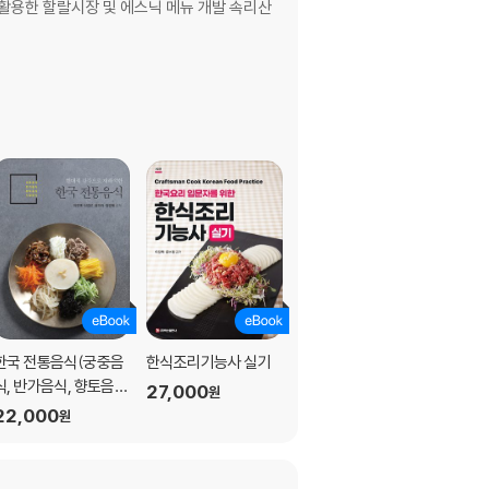
활용한 할랄시장 및 에스닉 메뉴 개발 속리산
한국 전통음식(궁중음
한식조리기능사 실기
조리과학 & 관능평가
식, 반가음식, 향토음
(이진택 외)
27,000
원
식, 시절음식)
22,000
32,000
원
원