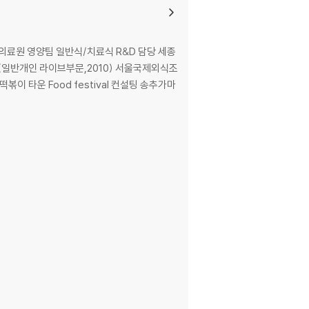
의료원 영양팀 일반식/치료식 R&D 담당 세종
상(일반개인 라이브부문,2010) 서울국제외식조
 타운 Food festival 컨설팅 송추가마