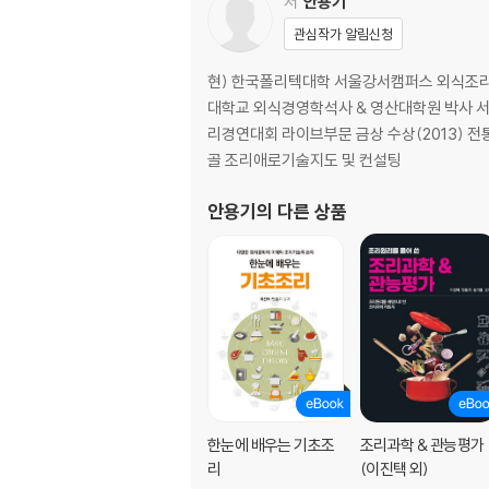
저
안용기
관심작가 알림신청
현) 한국폴리텍대학 서울강서캠퍼스 외식조리과
대학교 외식경영학석사 & 영산대학원 박사 서울
리경연대회 라이브부문 금상 수상(2013) 전통
골 조리애로기술지도 및 컨설팅
안용기
의 다른 상품
한눈에 배우는 기초조
조리과학 & 관능평가
리
(이진택 외)