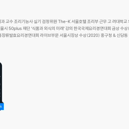
 교수 조리기능사 실기 검정위원 The-K 서울호텔 조리부 근무 고 려대학교 
시 50plus 재단 ‘식품과 외식의 미래’ 강의 한국국제요리경연대회 금상 수
장류발효요리경연대회 라이브부문 서울시장상 수상(2020) 중구청 & 신당동 떡볶이