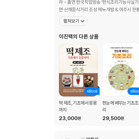
라 - 출연 한국직업방송 ‘한식조리기능사실기
면 산채음식거리 조성 메뉴개발 & 여주시 전
펼쳐보기
이진택
의 다른 상품
떡 제조, 기초에서 응용
한눈에 배우는 기초조
까지
리
23,000
29,500
원
원