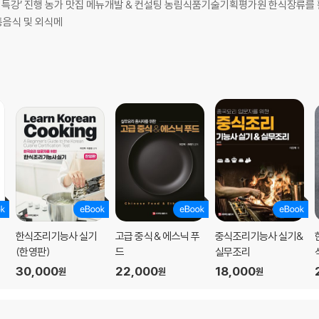
 특강’ 진행 농가 맛집 메뉴개발 & 컨설팅 농림식품기술기획평가원 한식장류를 
통음식 및 외식메
한식조리기능사 실기
고급 중식 & 에스닉 푸
중식조리기능사 실기&
(한영판)
드
실무조리
30,000
22,000
18,000
원
원
원