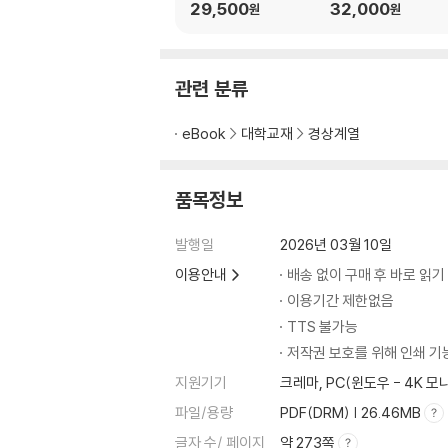
29,500
32,000
원
원
관련 분류
eBook
대학교재
경상계열
품목정보
발행일
2026년 03월 10일
이용안내
배송 없이 구매 후 바로 읽기
이용기간 제한없음
TTS 불가능
저작권 보호를 위해 인쇄 기
지원기기
크레마, PC(윈도우 - 4K 
파일/용량
PDF(DRM) | 26.46MB
글자 수/ 페이지
약 273쪽