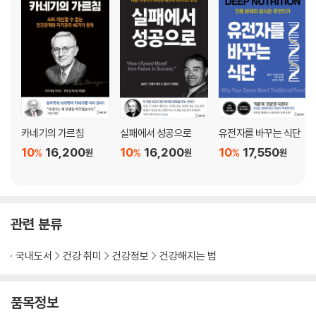
6부. 케톤 여행을 시작하자!
19장. 케톤, 엄마의 소원을 이루게 하다 ···147
20장. 케톤 전환 5단계 로드맵 ···151
[편집자 코멘트] 식물성 기름, 침묵의 살인자 ···165
7부. 새로운 장애물이 나타나다
카네기의 가르침
실패에서 성공으로
유전자를 바꾸는 식단
10
16,200
10
16,200
10
17,550
%
%
%
원
원
원
21장. 케톤 단식, 대장 천공을 멈추다 ···171
22장. 간헐적 단식은 대사 혁명이다 ···174
23장. 케톤 전환 장애물 그리고 해법 가이드 ···181
[편집자 코멘트] 돌팔이 의학과 헤어질 결심 ···198
관련 분류
8부. 사골 국물 단식 프로젝트
국내도서
건강 취미
건강정보
건강해지는 법
24장. 사골 국물 단식의 힘 ···205
25장. 자가치유, 간헐적 단식의 힘 ···210
품목정보
26장. 비만 수술은 위험한 도박이다 ···214