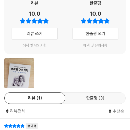
리뷰
한줄평
다. 건강은 남에게 의존하는 것이 아니라, 스스로 되찾는 것임을 잊지 마시
량했고, 뇌의 나이를 40세로 되돌렸습니다. 다시 젊어진 것입니다. 그는
길 바라며.
10.0
10.0
죽을 때까지 케톤식을 지속할 생각입니다. 그 변화의 과정은 감동적인 경
험이었습니다.
- 조한경 (『환자혁명』 저자)
--- p.84
리뷰 쓰기
한줄평 쓰기
혈당 불균형을 바로잡으면 신진대사가 안정을 찾습니다. 대사가 안정되면
혜택 및 유의사항
혜택 및 유의사항
면역 체계가 좋아지며, 자연치유력이 높아집니다. 탄수화물을 제한하면 케
톤 수치가 높아지는데, 케톤은 암의 성장을 막는다는 연구가 지속적으로
보고 되고 있습니다.
--- p.100
“만성 림프구성 백혈병은 시간이 지날수록 호전되지 않습니다. 그런데 말
입니다. 지금은 암세포 수치가 전혀 증가하지 않았습니다. 도리어 30%나
감소했습니다. 이런 일은 절대 일어나지 않습니다. 대체 6주 동안 무슨 일
리뷰
1
한줄평
3
이 있었던 겁니까?”
--- p.104
리뷰전체
추천순
엄마가 케톤 여행을 시작한 지 7개월이 지났습니다. 엄마는 5월의 아름다
종이책