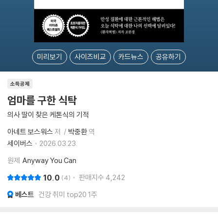
미리보기
사이즈비교
카드뉴스
공유하기
소득공제
엄마를 구한 식탁
의사 딸이 찾은 케톤식의 기적
아네트 보스워스
저
박중환
역
세이버스
2026.03.23.
원제
Anyway You Can
10.0
판매지수
4,242
4
베스트
건강 취미 top20 1주