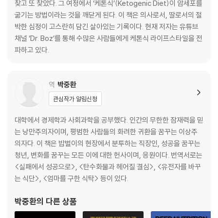
찾고 또 찾았다. 그 여정에서 ‘케톤식’(Ketogenic Diet)이 암세포를
10장. 아빠가 고혈압약을 끊다 ···71
굶기는 방법이라는 것을 깨닫게 된다. 이 책은 의사로서, 딸로서의 절
11장. 케톤식에 대한 편견 그리고 오류 ···73
박한 심정이 고스란히 담긴 살아있는 기록이다. 현재 저자는 유튜브
12장. 의사가 발견한 케톤의 기적 ···79
채널 ‘Dr. Boz’를 통해 수많은 사람들에게 케톤식 라이프스타일을 전
[편집자 코멘트] 케톤식과 암 대사 연구 사례 ···97
파하고 있다.
4부. 식단 혁명 6주의 판결문
역
박중환
13장. 암세포가 줄어들다 ···103
관심작가 알림신청
14장. 과일은 좋은 친구가 아니다 ···105
15장. 100년 전, 당뇨병 치료법의 화려한 귀환 ···110
대학에서 경제학과 사회과학을 공부했다. 인간의 무한한 잠재력을 믿
[편집자 코멘트] 케톤식을 개척한 선구자 ···116
는 낭만주의자이며, 평범한 사람들의 화려한 귀환을 꿈꾸는 이상주
의자다. 이 책은 밥벌이의 현장에서 분투하는 직장인, 성공을 꿈꾸는
5부. 우리는 승리했지만...
청년, 변화를 꿈꾸는 모든 이에 대한 헌사이며, 응원이다. 번역서로는
<실패에서 성공으로>, <탄수화물과 헤어질 결심>, <유전자를 바꾸
16장. 당신이 유혹에 무너질 때 ···123
는 식단>, <엄마를 구한 식탁> 등이 있다.
17장. 케톤 여행 9단계를 소개합니다 ···125
18장. 케톤은 어떻게 측정할까? ···135
박중환
의 다른 상품
[편집자 코멘트] 어떤 지방(기름)으로 요리해야 할까? ···141