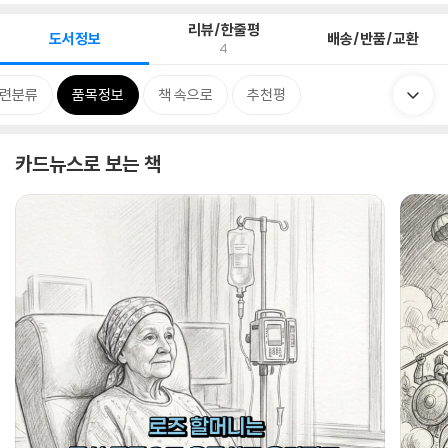
리뷰/한줄평
도서정보
배송/반품/교환
4
련분류
품목정보
책 속으로
추천평
카드뉴스로 보는 책