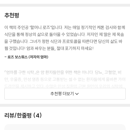
케토시스가 단순한 체중 감량 식이 요법을 넘어서 우리 시대를 위협하는
12부. 사악한 제국의 반격
추천평
질병, 즉 암, 당뇨병, 우울증 그리고 치매를 치료하는 최고의 치유자입니
다. 인간의 수행 능력과 회복 탄력성을 향상시킵니다. 케토시스는 내 몸 최
33장. 암세포를 굶겨라 ···277
이 책의 주인공 ‘할머니 로즈’입니다. 저는 매일 정기적인 케톤 검사와 함께
고의 의사입니다.
34장. 영화배우처럼 체중을 감량하라 ···284
식단을 통해 정상의 삶으로 돌아올 수 있었습니다. 저자인 제 딸은 제 목숨
--- p.45
[편집자 코멘트] 최고의 체중 감량 다이어트는 무엇일까 ···292
을 구했습니다. 그녀가 정한 식단과 프로토콜을 따른다면 당신의 삶도 바
뀔 것입니다! 암과 싸우는 분들, 절대 포기하지 마세요!
반복되는 혈당 스파이크는 당신의 몸에 득보다 실이 더 많습니다. 탄수화
13부. 암과의 싸움에서 승리하다
- 로즈 보스워스 (저자의 엄마)
물 대신 지방으로 몸에 연료를 공급하세요. 당신의 몸은 며칠 내에 탄수화
물 시스템에서 지방 시스템으로 전환할 것입니다. 지방을 태우는 몸이 되
35장. 케톤이 선물한 두 번째 인생 ···297
『엄마를 구한 식탁』은 암 환자들만을 위한 책은 아니다. 당뇨, 고혈압, 비
는 것입니다.
에필로그. 포기하지 말고, 끝까지 싸우세요! ···302
만, 우울증, 만성 염증 등으로 고통받는 셀 수 없는 환자들에게 올바른 가이
--- p.62
옮긴이의 글. 인류 본래의 식단은 무엇인가 ···304
드라인을 제시하고 있다. 수많은 만성 질환의 근본 원인이 우리의 식탁에
참고문헌 ···310
있으며, 그 해법 역시 우리가 선택하는 음식에 달려 있음을 일깨워 주는 책
추천평 더보기
‘케톤식’과 ‘간헐적 단식’을 적용해서 교모세포종의 치유 효과를 높였습니
이다.
다. 토머스 사이프리 박사는 케톤식을 통해서 ‘암을 굶기라!’고 조언하고 있
습니다. 기억하세요. 암은 ‘탄수화물 중독자’입니다.
이 책은 건강의 주권이 오늘 식탁에 대한 나의 선택에 달려있음을 선명하
리뷰/한줄평
4
--- p.67
게 보여준다. 지금 말 못하는 건강의 고민을 안고 있다면? 질병을 치유하고
더 나은 삶을 꿈꾸고 있다면? 그렇다면 이 책은 당신에게 용기와 희망을 준
9개월이 지난 후, 드라마틱한 변화가 찾아왔습니다. 체중을 18kg 이상 감