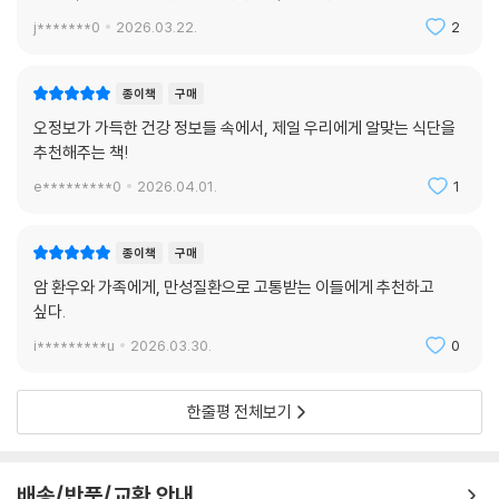
식은 ‘먹는 단식’eating fasting이라고 말할 수 있습니다.
j*******0
2026.03.22.
2
--- p.213
놀라지 마세요. 암세포 수치가 줄어들었던 것입니다. 항암제는 10년간 성
종이책
구매
장한 암세포를 단 5일 만에 대부분 녹여 버렸습니다! 믿을 수가 없었습니
오정보가 가득한 건강 정보들 속에서, 제일 우리에게 알맞는 식단을
다. 나도 모르게 눈물이 뺨으로 흘러내렸습니다. 제 머릿속에 한 단어가 떠
추천해주는 책!
올랐습니다. “기적!”
e*********0
2026.04.01.
1
--- p.224
케톤식을 시작하세요. 그리고 계속 나아가세요. 당신은 변화된 자신을 만
종이책
구매
날 것입니다. 진정한 건강은 병원이 아니라 당신의 주방에서 시작됨을 명
암 환우와 가족에게, 만성질환으로 고통받는 이들에게 추천하고
심하세요. 로즈 할머니는 외칩니다!
싶다.
“포기하지 말고, 끝까지 싸우세요! 평생 케토시스!”
i*********u
2026.03.30.
0
--- p.300
한줄평 전체보기
배송/반품/교환 안내