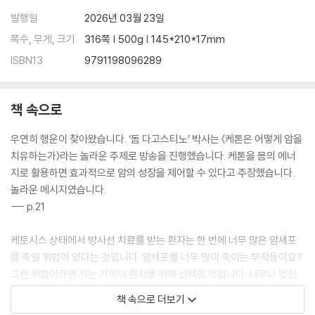
[편집자 코멘트] 사골 육수, 최상의 영양 보충제 ···217
발행일
2026년 03월 23일
쪽수, 무게, 크기
316쪽 | 500g | 145*210*17mm
9부. 케톤식과 단식이 만나다
ISBN13
9791198096289
27장. 암세포를 5일 만에 녹이다 ···223
28장. 케톤식과 단식은 당신을 젊게 만든다 ···226
책 속으로
[편집자 코멘트] 당뇨병, 약물 없이 치료할 수 있다 ···234
우연히 행운이 찾아왔습니다. ‘돔 다고스티노’ 박사는 〈케톤은 어떻게 암을
10부. 장腸에 염증이 창궐하다
치유하는가〉라는 놀라운 주제로 방송을 진행했습니다. 케톤을 몸의 에너
지로 활용하면 효과적으로 암의 성장을 제어할 수 있다고 주장했습니다.
29장. 우리는 포기하지 않는다 ···239
놀라운 메시지였습니다.
30장. 운동해도 살이 빠지지 않는 이유 ···244
--- p.21
[편집자 코멘트] 콜레스테롤 수치, 어떻게 해석할 것인가 ···254
케토시스 상태에서 방사선 치료를 받는 환자는 한 번에 너무 많은 암세포
11부. 다시 항암 치료를 시작하다
를 죽일 위험이 있다는 것입니다. 암세포를 너무 많이 죽이는 부작용이요?
그런 위험이라면 저는 기꺼이 환자를 위해 선택할 것입니다. 너무나 멋진
31장. 장 수술 후유증, 암세포가 돌아오다 ···261
위험 아닌가요?
32장. 신생아가 알려준 MCT오일의 비밀 ···266
책 속으로 더보기
--- p.34
[편집자 코멘트] MCT 사골 국물이 간헐적 단식을 돕는다 ···272