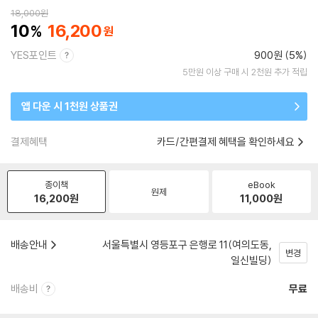
18,000
원
10
16,200
YES포인트
900원 (5%)
5만원 이상 구매 시 2천원 추가 적립
앱 다운 시 1천원 상품권
결제혜택
카드/간편결제 혜택을 확인하세요
종이책
eBook
원제
16,200
원
11,000
원
배송안내
서울특별시 영등포구 은행로 11(여의도동,
변경
일신빌딩)
배송비
무료