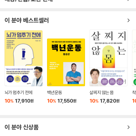
이 분야 베스트셀러
뇌가 멈추기 전에
백년운동
살찌지 않는 몸
착
10
17,910
10
17,550
10
17,820
1
%
%
%
원
원
원
이 분야 신상품