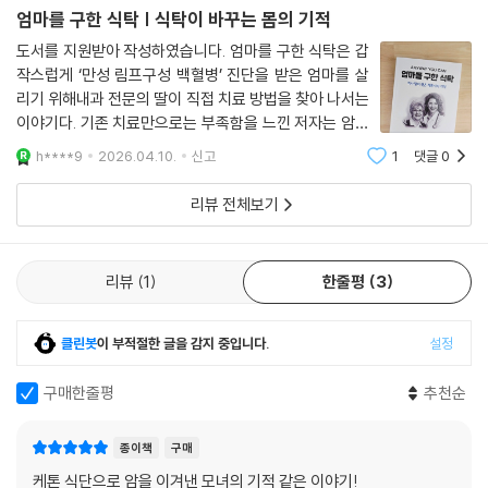
운 신부처럼 광채로 빛났습니다. 그녀의 에너지는 우리 가족을 놀라게 했
엄마를 구한 식탁 | 식탁이 바꾸는 몸의 기적
습니다. 제가 십 대 때 기억하는 열정적인 여인의 표정을 짓고 있었습니다.
도서를 지원받아 작성하였습니다. 엄마를 구한 식탁은 갑
그녀는 빛이 났습니다.
작스럽게 ‘만성 림프구성 백혈병’ 진단을 받은 엄마를 살
--- p.150
리기 위해내과 전문의 딸이 직접 치료 방법을 찾아 나서는
이야기다. 기존 치료만으로는 부족함을 느낀 저자는 암과
그녀는 빛나는 피부와 잃어버린 활기를 되찾았습니다. 가장 커다란 승리는
의 전쟁을 선포하고, 그 해답으로 ‘케톤식 식단’을 선택한
h****9
2026.04.10.
신고
1
댓글
0
그녀가 케톤식을 통해서 건강한 신진대사를 되돌렸다는 것입니다. ‘성공의
다. 이 책은 단순한 이론서가 아니라 실제 가족이 함께 실
비결이 무엇이냐?’는 질문에 그녀는 ‘매일 케톤을 테스트하는 것’이라고 답
천한 기록이 담긴 이야기다.저자는
리뷰 전체보기
했습니다.
--- p.180
리뷰
1
한줄평
3
주류 의학은 만성 질환 치료와 예방에서 올바른 해법을 제시하지 못하고
있습니다. 약물의, 약물을 위한, 약물에 의한 치료가 과도하게 범람하고 있
클린봇
이 부적절한 글을 감지 중입니다.
설정
습니다. 만성 질환의 진정한 치유는 약물에 의해서가 아니라 라이프 스타
일의 변화로만 가능합니다.
구매한줄평
추천순
--- p.224
단식은 오토파지를 통해서 당신의 몸에 최상의 기회를 제공합니다. 케톤식
종이책
구매
은 탄수화물 식단보다 단식 전환을 빠르게 그리고 용이하게 합니다. 케톤
케톤 식단으로 암을 이겨낸 모녀의 기적 같은 이야기!