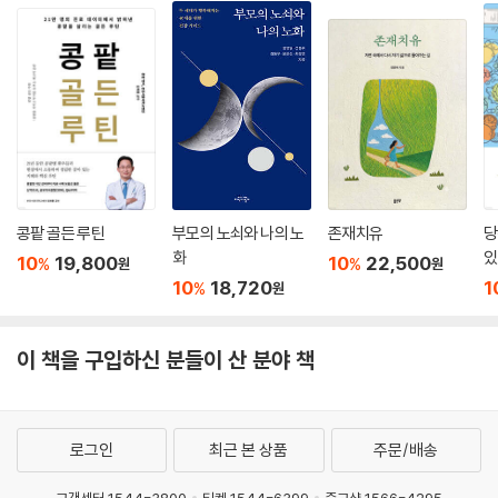
콩팥 골든 루틴
부모의 노쇠와 나의 노
존재치유
당
화
있
10
19,800
10
22,500
%
%
원
원
10
18,720
1
%
원
이 책을 구입하신 분들이 산 분야 책
로그인
최근 본 상품
주문/배송