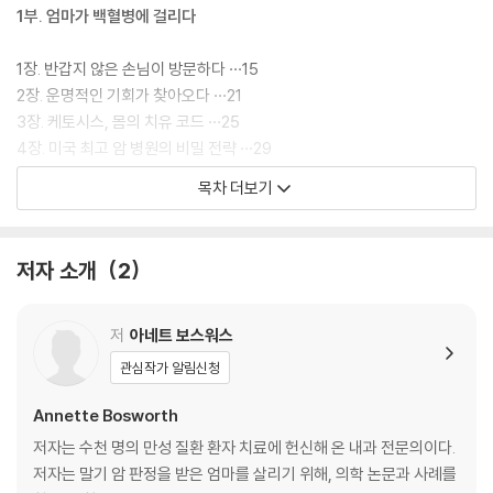
1부. 엄마가 백혈병에 걸리다
1장. 반갑지 않은 손님이 방문하다 ···15
2장. 운명적인 기회가 찾아오다 ···21
3장. 케토시스, 몸의 치유 코드 ···25
4장. 미국 최고 암 병원의 비밀 전략 ···29
5장. 미 국방부가 선택한 의학적 해답 ···34
목차 더보기
6장. 죽은 자는 거짓말을 하지 않는다 ···38
[편집자 코멘트] 케토시스는 내 몸 최고의 의사다 ···42
저자 소개
2
2부. 식단 혁명 1주 차
7장. 주방에서 시작된 자기 혁명 ···49
저
아네트 보스워스
8장. 당신의 연료 선택이 중요하다 ···53
관심작가 알림신청
9장. 케톤, 내 몸이 선택한 최고의 에너지 ···58
[편집자 코멘트] 도대체 ‘암’(cancer)이란 무엇인가 ···63
Annette Bosworth
저자는 수천 명의 만성 질환 환자 치료에 헌신해 온 내과 전문의이다.
3부. 식단 혁명 2~6주 차
저자는 말기 암 판정을 받은 엄마를 살리기 위해, 의학 논문과 사례를