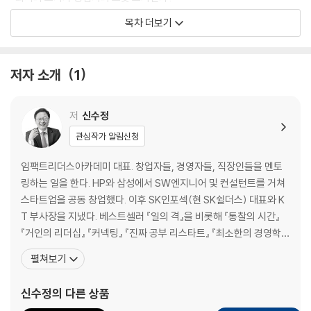
3. 이상은 다음, 먼저 살아남아야 한다
목차 더보기
“성장기에 들어가려면 먼저 확실한 1을 찾아야 한다”
4. 성장기 기업의 핵심 성공 요소와 경영 역량
“열 개의 성공보다 하나의 실패를 피하는 게 중요하다!”
저자 소개
1
5. 성숙기 기업을 위한 성공전략
“10 to 0이 아닌 10 to 100으로 가기 위한 필살기”
6. 어떻게 스타트업이 대기업을 이길 수 있는가?
저
신수정
“란체스터 법칙, 3불 전략, 송곳 전략”
관심작가 알림신청
7. 신사업의 성공 확률을 높이는 방법
“K팝, K드라마, K웹툰은 어떻게 성공했는가?”
임팩트리더스아카데미 대표. 창업자들, 경영자들, 직장인들을 멘토
링하는 일을 한다. HP와 삼성에서 SW엔지니어 및 컨설턴트를 거쳐
PART 2 · 스케일업 경영시스템
스타트업을 공동 창업했다. 이후 SK인포섹(현 SK쉴더스) 대표와 K
T 부사장을 지냈다. 베스트셀러 『일의 격』을 비롯해 『통찰의 시간』
1. 성장기 기업의 병목과 경영시스템 구축
『거인의 리더십』 『커넥팅』 『진짜 공부 리스타트』 『최소한의 경영학』
“병목을 해결할 시스템, 문화, 리더십”
『축적과 발산』 등을 썼다. 일과 커리어에 대한 다양한 경험과 통찰을,
펼쳐보기
2. 회사의 정체성과 방향 설정
페이스북을 비롯한 여러 소셜 미디어를 통해 나누어 ‘페이스북의 현
“강한 조직을 만드는 미션, 목표, 핵심 가치”
인’이 라는 별명을 얻었다. 비즈니스 중심의 소셜 미디어인 링크드인
신수정
의 다른 상품
3. 핵심 가치와 일하는 방식
에서 현재 대한민국 사람 중 가장 많은