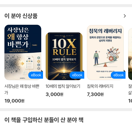
이 분야 신상품
사장님은 왜 항상 바쁜
10배의 법칙 알아보기
침묵의 레버리지
잘
가
살
3,000
7,300
원
원
19,000
1
원
이 책을 구입하신 분들이 산 분야 책