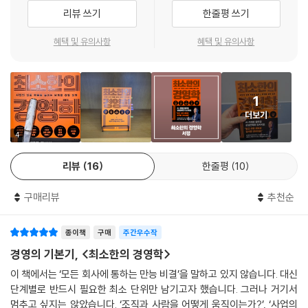
“경영 현장에서는 이론과 실제의 현명한 공조가 필요하다”
한다. 무엇보다 기업의 성장 단계에 따라 게임의 성격이 달라진다. 창업기
리뷰 쓰기
한줄평 쓰기
는 가설을 찾는 단계이고, 성장기는 조직과 자원을 연결해 확장하는 단계
에필로그 · 경영은 지식이 아니라 게임을 바꾸는 설계다
이며, 성숙기는 시스템을 재설계해야 하는 단계다.
혜택 및 유의사항
혜택 및 유의사항
참고 도서&추천도서(가나다순)
문제는 많은 경영서가 서로 다른 게임을 뒤섞어 설명한다는 점이다. 특히
성공한 대기업의 해법은 이미 성장 궤도에 오른 조직의 이야기인 경우가
1
많다. 그 처방이 모든 기업에 그대로 적용되기는 어렵다. 그래서 이 책은 실
더보기
효성 없는 성공공식을 제시하기보다 반복되는 실패의 패턴에 주목한다. 성
공은 보편화하기 어렵지만 치명적인 실패 요인은 놀라울 만큼 유사하기 때
4
문이다. 무엇보다 다양한 기업 사례를 통해 각 단계에서 반복적으로 드러
리뷰
16
한줄평
10
나는 문제와 그에 대한 현실적인 대응 방식을 구체적으로 짚어내며 독자의
이해를 돕는다. 듣기 좋은 위로나 과장된 낙관 대신 때로는 시니컬하다고
구매리뷰
추천순
느껴질 만큼 냉정하게 현실을 직시하며 지금 무엇을 고쳐야 하고 무엇을
버려야 하는지를 분명히 말한다. 이처럼 『최소한의 경영학』은 창업부터 스
종이책
구매
주간우수작
케일업, 그리고 대기업에 이르기까지 성장 단계별로 달라지는 게임의 법칙
을 정리한 실전 경영서다.
경영의 기본기, <최소한의 경영학>
이 책에서는 ‘모든 회사에 통하는 만능 비결’을 말하고 있지 않습니다. 대신
한국의 『하드 씽』 같은 책!
단계별로 반드시 필요한 최소 단위만 남기고자 했습니다. 그러나 거기서
“경영은 성공법칙을 찾는 게임이 아니라
멈추고 싶지는 않았습니다. ‘조직과 사람을 어떻게 움직이는가?’, ‘사업의