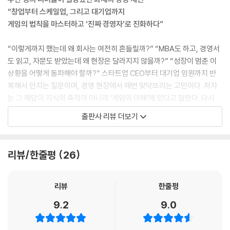
6. 능력 있는 인재를 확보하고 활용하는 비결
“창업부터 스케일업, 그리고 대기업까지
“미국 정부는 최고의 소프트웨어 기술자들을 어떻게 영입했을까?”
게임의 법칙을 마스터하고 ‘진짜 경영자’로 진화하다”
PART 5 · 경영자와 리더
“이렇게까지 했는데 왜 회사는 여전히 흔들릴까?” “MBA도 하고, 경영서
도 읽고, 자문도 받았는데 왜 현장은 달라지지 않을까?” “성장이 멈춘 이
1. 리더는 무엇을 하는 사람인가?
상황을 어떻게 돌파해야 할까?” 스타트업 CEO부터 대기업 임원까지 반
“조직 전체의 비전과 목표를 위해 선택하고 정진해야 한다”
복해서 던지는 질문이며, 경영 현장에서 매번 맞닥뜨리는 고민이다. 저자
2. 리더와 관리자를 구분하는 가장 큰 차이
는 그 해답이 지식의 축적이 아니라 ‘게임의 이해’에 있다고 말한다. 다시
“리더는 ‘변화’를 다루고 관리자는 ‘복잡성’을 다룬다”
말해 내가 지금 어떤 단계의 게임을 하고 있는지 모른 채 전략과 기법만 쌓
출판사 리뷰 더보기
3. 최고의 성과와 구성원의 행복을 만드는 관리자의 8가지 특성
아서는 결코 이길 수 없다는 것이다. 특히 성공 신화를 이룬 기업들의 전략
“구글의 조직 실험에서 얻을 수 있는 인사이트”
을 그대로 따라 하거나, 경영서에서 제시하는 이론을 무턱대고 접목하는
4. 조직에서의 생존 및 리더십 전략
것은 결코 도움이 되지 않는다고 지적한다.
리뷰/한줄평
26
“일류, 이류 그리고 삼류의 플레이는 어떻게 다른가?”
5. 리더십에 대한 환상과 오해
사람들은 성공 사례에 몰입하는 것을 좋아한다. 좋은 개념을 배우고 위대
“착한 리더십이 아닌 독한 리더십을 배워야 하는 이유”
한 기업의 스토리를 이해하면 그들과 같은 결과를 낼 수 있을 것이라 믿기
리뷰
한줄평
6. 경영자의 시간과 에너지 관리법
때문이다. 그러나 현실의 경영은 다르다. 맥락과 성장 단계, 조직 역량과 시
9.2
9.0
“바쁨은 미덕이 아니다, 관리되지 않은 위험이다”
장 타이밍이 복잡하게 얽혀 있다. 같은 전략도 회사의 상황과 규모에 따라
7 경영자와 경영학자의 차이
전혀 다른 결과를 낳는다. 심지어 어제의 정답이 오늘의 리스크가 되기도