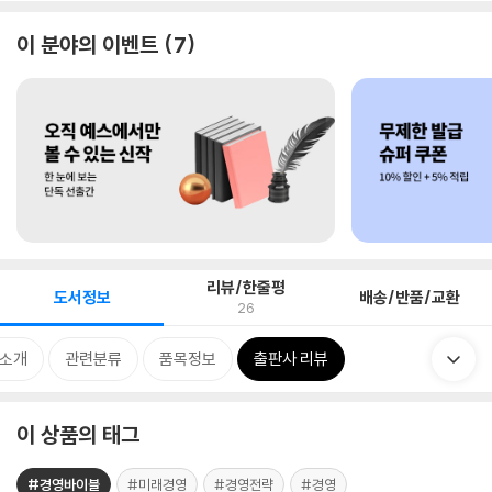
이 분야의 이벤트
7
리뷰/한줄평
도서정보
배송/반품/교환
26
 소개
관련분류
품목정보
출판사 리뷰
이 상품의 태그
#경영바이블
#미래경영
#경영전략
#경영