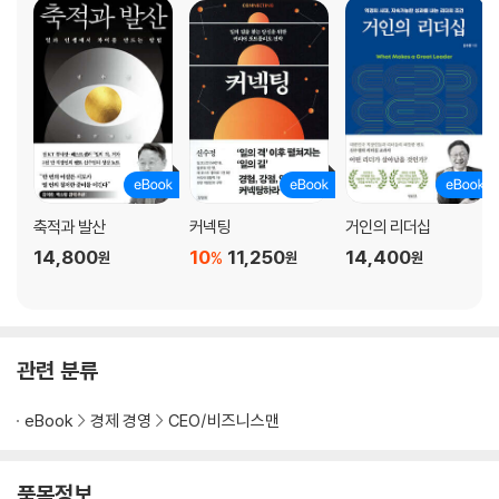
“아마존이 고객 집착을, 애플이 단순함을 지키려는 이유”
4. 목표 관리
“효율적이고 효과적인 길을 찾아 성장하라”
5. 전략
“전략이 없는 것과 유연한 것은 다르다”
06. 조직 설계 및 관리
“조직이 바뀌지 않으면, 전략은 실행되지 않는다”
7. 운영 시스템
“성장은 시스템이 만들지만, 시스템도 병목이 된다”
축적과 발산
커넥팅
거인의 리더십
14,800
10
11,250
14,400
%
원
원
원
PART 3 · 사업의 본질
1. 우연한 성공은 있어도 우연한 실패는 없다
“남의 성공 사례가 아닌 남의 실패 사례를 배워야 하는 이유”
관련 분류
2. 사업의 성공방정식은 무엇일까?
“절대적이고 영원한 사업의 성공법칙은 없다는 것만이 진리다”
eBook
경제 경영
CEO/비즈니스맨
3. 상품과 서비스를 파는 것이 사업은 아니다
“사업은 상품과 서비스를 파는 것이 아니라 사업 그 자체를 파는 것이다”
4. 무엇을 팔지 묻지 말고, 왜 사는지 물어라
품목정보