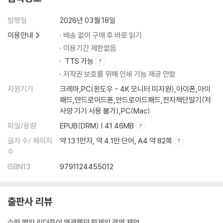
“컨설팅 회사는 면피를 팔고 화장품 회사는 희망을 팔며 명품 회사는 허세
를 판다”
발행일
2026년 03월 18일
5. 사업을 지속 가능하게 하는 힘은 무엇일까?
이용안내
배송 없이 구매 후 바로 읽기
“그 어떤 전략과 전술보다 중요한 원칙의 힘”
이용기간 제한없음
6. 시스템이 과연 만능인가?
TTS 가능
“미션과 시스템의 밸런스를 맞춰라”
저작권 보호를 위해 인쇄 기능 제공 안함
지원기기
크레마,PC(윈도우 - 4K 모니터 미지원),아이폰,아이
PART 4 · 조직과 사람을 움직이는 법
패드,안드로이드폰,안드로이드패드,전자책단말기(저
사양 기기 사용 불가),PC(Mac)
1. 조직과 사람을 움직이는 방법
“마음을 사로잡고 스스로 움직이게 만들어라”
파일/용량
EPUB(DRM) | 41.46MB
2. 사람을 움직이는 인센티브의 힘과 성과지표의 배신
글자 수/ 페이지
약 13.1만자, 약 4.1만 단어, A4 약 82쪽
“인간의 선의에 기대지 말라”
수
3. 동기부여라는 환상과 미신 그리고 5가지 착각
ISBN13
9791124455012
“동기는 외부에서 심어주는 게 아니라 내면에서 발현되는 것이다”
4. 기업문화란 무엇이며 어떻게 만들어질까?
“기업문화란 회사에서 생존하고 승진하기 위한 최적의 방식이다”
출판사 리뷰
5. 이익으로 움직이고, 의미로 남게 하라
“이익과 의미를 연결하는 것이 리더십이다”
수만 명의 리더들이 열광했던 화제의 경영 제언