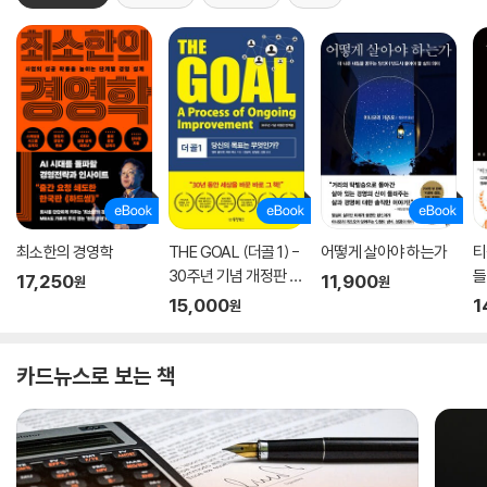
최소한의 경영학
THE GOAL (더골 1) -
어떻게 살아야 하는가
티
30주년 기념 개정판 번
들
17,250
11,900
원
원
역본
15,000
1
원
카드뉴스로 보는 책