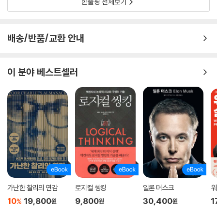
한줄평 전체보기
배송/반품/교환 안내
이 분야 베스트셀러
가난한 찰리의 연감
로지컬 씽킹
일론 머스크
워
10
19,800
9,800
30,400
1
%
원
원
원