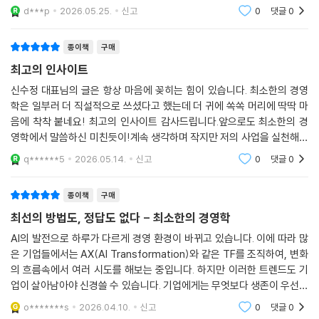
것입니다.
d***p
2026.05.25.
신고
0
댓글
0
법을 설명한다. 파트 5에서는 경영자와 리더의 역할을 재정의한다. 변화와
복잡성을 다루는 법, 리더십에 대한 환상을 걷어내는 통찰, 그리고 경영자
종이책
구매
의 시간과 에너지 관리법까지 현실적인 기준을 제시한다.
최고의 인사이트
이 책의 많은 부분은 저자가 〈얼룩소〉에 기고했던 글을 바탕으로 한다. 그
신수정 대표님의 글은 항상 마음에 꽂히는 힘이 있습니다. 최소한의 경영
중 매회 높은 조회 수를 기록하며 수만 명의 직장인과 리더들 사이에서 화
학은 일부러 더 직설적으로 쓰셨다고 했는데 더 귀에 쏙쏙 머리에 딱딱 마
제를 모았던 글을 중심으로 재구성했다. 그만큼 현장에서 실제로 가장 많
음에 착착 붙네요! 최고의 인사이트 감사드립니다.앞으로도 최소한의 경
이 부딪히고, 가장 답을 찾기 어려워하는 문제들만을 골라 담았다. 『최소한
영학에서 말씀하신 미친듯이!계속 생각하며 작지만 저의 사업을 실천해보
의 경영학』은 경영자가 반드시 마주하게 되는 난제를 구체적으로 짚고, 정
겠습니다. 중간관리자 신랑도 조직 관련 내용보고 정말 이 말이 맞다며! 머
q******5
2026.05.14.
신고
0
댓글
0
리를 탁치더군요!오
답이 없는 상황에서 선택해야 할 실질적인 판단 기준을 제시하는 한국판
『하드씽』이라 할 수 있다.
종이책
구매
최선의 방법도, 정답도 없다 - 최소한의 경영학
AI의 발전으로 하루가 다르게 경영 환경이 바뀌고 있습니다. 이에 따라 많
은 기업들에서는 AX(AI Transformation)와 같은 TF를 조직하여, 변화
의 흐름속에서 여러 시도를 해보는 중입니다. 하지만 이러한 트렌드도 기
업이 살아남아야 신경쓸 수 있습니다. 기업에게는 무엇보다 생존이 우선이
죠. 그렇다면 어떻게 해야 기업이 생존할 수 있는 확률을 높일 수 있을까
o*******s
2026.04.10.
신고
0
댓글
0
요? 이러한 물음에 해대