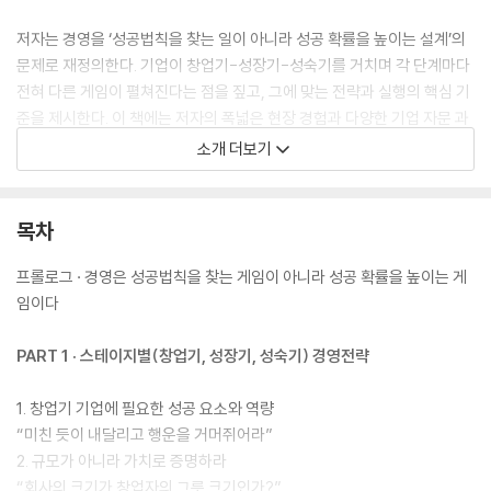
저자는 경영을 ‘성공법칙을 찾는 일이 아니라 성공 확률을 높이는 설계’의
문제로 재정의한다. 기업이 창업기-성장기-성숙기를 거치며 각 단계마다
전혀 다른 게임이 펼쳐진다는 점을 짚고, 그에 맞는 전략과 실행의 핵심 기
준을 제시한다. 이 책에는 저자의 폭넓은 현장 경험과 다양한 기업 자문 과
정에서 길어 올린 실질적인 통찰이 담겨 있다. 불확실성 속에서 창업을 준
소개 더보기
비하거나 도약과 성장의 전환점을 모색하는 경영자와 리더들에게 복잡한
이론 대신 본질과 핵심에 집중하도록 돕는 최소한의 경영 레슨이 될 것이
다.
목차
프롤로그 · 경영은 성공법칙을 찾는 게임이 아니라 성공 확률을 높이는 게
임이다
PART 1 · 스테이지별(창업기, 성장기, 성숙기) 경영전략
1. 창업기 기업에 필요한 성공 요소와 역량
“미친 듯이 내달리고 행운을 거머쥐어라”
2. 규모가 아니라 가치로 증명하라
“회사의 크기가 창업자의 그릇 크기인가?”