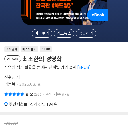
미리보기
카드뉴스
공유하기
소득공제
베스트셀러
EPUB
최소한의 경영학
eBook
사업의 성공 확률을 높이는 단계별 경영 설계
EPUB
신수정
저
더블북
2026.03.18.
9.2
판매지수
978
26
주간베스트
경제 경영
134위
17,250
원