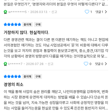
성공 확률을 높이는 게임이다”
본질은 무엇인가?’, ‘경영자와 리더의 본질은 무엇이 어떻게 다른다?’ 같은
질문까지 함께 다루고자 했습니다. 이 책이 단순한 기술서에 머무르지 않
w********5
2026.03.13.
신고
1
댓글
1
기
많은 경영자들이 더 똑똑한 전략, 더 뛰어난 인재, 더 많은 경영 지식을 추
구한다. 그런데도 시간이 지날수록 회사는 단단해지기보다 더 흔들린다.
종이책
구매
사람이 지치고 책임은 흐려지며, 속도는 떨어지고 조직은 복잡해진다. 그
거창하지 않다. 현실적이다.
이유는 무엇일까? 경영은 노력의 총량이 아니라 구조의 결과이기 때문이
다. 회사는 리더의 의지대로 움직이는 것이 아니라, 설계된 규칙과 인센티
다른 경영관련 책과는 결이 다른 편.이론만 얘기하는 책도 아니고 현업에
서의경험만 얘기하는 것도 아님.사업성공에서 '운'의 비중에 대해서 다루
브가 만들어낸 방향으로 움직인다. 저자는 이를 ‘게임 설계’라 부른다. 그리
는것을 보고 저자의 경험과 통찰력이 돋보였고벤처, 중소,중견,대기업 각
고 그 설계의 원리를 정리해 다섯 개의 파트로 체계화했다.
각의 상황에서 경영의 방향성이 다름을 얘기하는 것이현실적으로 와 닿음.
기존에 봤던 경영관련 서적들과의 차이가돋보이는데 사후약방문 마냥 특
파트 1에서는 기업의 성장 스테이지별 전략을 다룬다. 창업기-성장기-성
k******7
2026.07.28.
신고
0
댓글
0
정기업의성공을 분석
숙기에 따라 달라지는 성공 요소와 경영 역량을 짚고, 살아남는 법과 확장
하는 법, 그리고 재도약하는 법까지 단계별로 정리한다. 파트 2에서는 스
종이책
구매
케일업을 가능하게 하는 경영 시스템을 설명한다. 병목을 해결하는 구조,
경영의 최소
목표와 전략의 정렬, 조직 설계와 운영 시스템까지 성장을 지탱하는 시스
이 책을 통해 사업의 숨은 원리를 깨닫고, 나만의경쟁력을 강화하며, 변화
템의 원리를 다룬다. 파트 3에서는 사업의 본질을 묻는다. 성공과 실패를
하는 시장 환경에 유연하게 대처하는 방법을 배울 수 있습니다.단순히 돈
가르는 사업의 구조와 지속가능성을 만드는 원칙을 탐구한다. 파트 4에서
을 버는 것을 넘어, 지속 가능한 성장을이루고 사회에 긍정적인 영향을 미
는 조직과 사람을 움직이는 법을 분석한다. 인센티브와 성과지표의 역설,
치는 사업을 들어가는꿈을 현실로 만들 수 있도록 든든한 동반자가 되어줄
동기부여의 착각, 기업문화의 실체를 통해 사람을 스스로 움직이게 하는