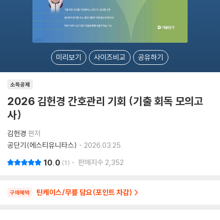
미리보기
사이즈비교
공유하기
소득공제
2026 김헌경 간호관리 기회 (기출 회독 모의고
사)
김헌경
편저
공단기(에스티유니타스)
2026.03.25.
10.0
판매지수
2,352
1
틴케이스/무릎 담요(포인트 차감)
구매혜택