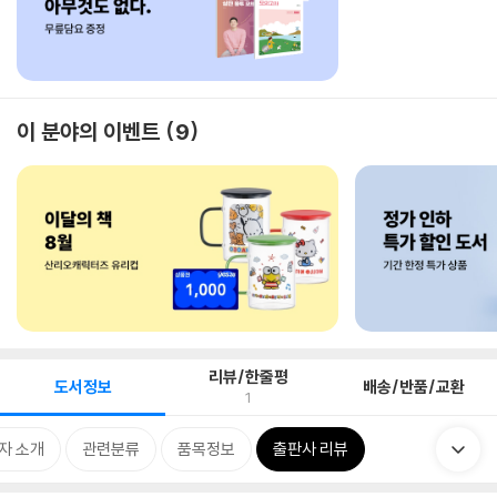
이 분야의 이벤트
9
리뷰/한줄평
도서정보
배송/반품/교환
1
자 소개
관련분류
품목정보
출판사 리뷰