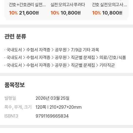
간호+간호관리 실전
실전 모의고사 푸러다
간호 실전 모의고사 푸
모의고사 푸러다 세트
러다
10
21,600
10
10,800
10
10,800
%
%
%
원
원
원
관련 분류
국내도서
수험서 자격증
공무원
7/9급 기타 과목
국내도서
수험서 자격증
공무원
직군별 문제집
의료/간호/식품
국내도서
수험서 자격증
공무원
직군별 문제집
기타직군
품목정보
발행일
2026년 03월 25일
쪽수, 무게, 크기
120쪽 | 210*297*20mm
ISBN13
9791169665834