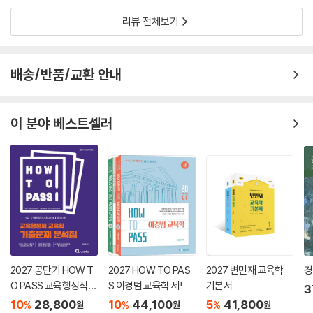
리뷰 전체보기
배송/반품/교환 안내
이 분야 베스트셀러
2027 공단기 HOW T
2027 HOW TO PAS
2027 변민재 교육학
경
O PASS 교육행정직
S 이경범 교육학 세트
기본서
3
교육학 기출문제 분석
10
28,800
10
44,100
5
41,800
%
%
%
원
원
원