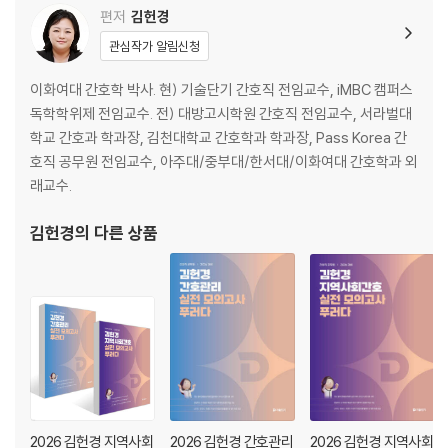
제5회 기출 회독 모의고사
편저
김헌경
제6회 기출 회독 모의고사
관심작가 알림신청
제7회 기출 회독 모의고사
제8회 기출 회독 모의고사
이화여대 간호학 박사. 현) 기술단기 간호직 전임교수, iMBC 캠퍼스
독학학위제 전임교수. 전) 대방고시학원 간호직 전임교수, 서라벌대
학교 간호과 학과장, 김천대학교 간호학과 학과장, Pass Korea 간
호직 공무원 전임교수, 아주대/중부대/한서대/이화여대 간호학과 외
래교수.
김헌경
의 다른 상품
2026 김헌경 지역사회
2026 김헌경 간호관리
2026 김헌경 지역사회