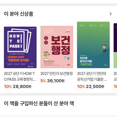
집
이 분야 신상품
2027 공단기 HOW T
2027 안진아 보건행정
2027 공단기 안단테
2
O PASS 교육행정직
공직선거법 기출문제
교
5
36,100
%
원
교육학 기출문제 분석
집
10
28,800
10
22,500
1
%
%
원
원
집
이 책을 구입하신 분들이 산 분야 책