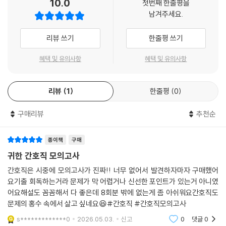
10.0
첫번째 한줄평을
남겨주세요.
리뷰 쓰기
한줄평 쓰기
혜택 및 유의사항
혜택 및 유의사항
리뷰
1
한줄평
0
구매리뷰
추천순
종이책
구매
귀한 간호직 모의고사
간호직은 시중에 모의고사가 진짜!! 너무 없어서 발견하자마자 구매했어
요기출 회독하는거라 문제가 막 어렵거나 신선한 포인트가 있는거 아니였
어요해설도 꼼꼼해서 다 좋은데 8회분 밖에 없는게 좀 아쉬워요간호직도
문제의 홍수 속에서 살고 싶네요😆#간호직 #간호직모의고사
s*************0
2026.05.03.
신고
0
댓글
0