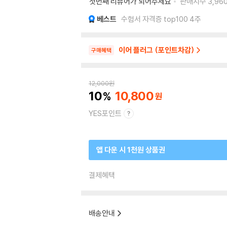
첫번째 리뷰어가 되어주세요
판매지수
3,96
베스트
수험서 자격증 top100 4주
이어 플러그 (포인트차감)
구매혜택
12,000
원
10
10,800
YES포인트
앱 다운 시 1천원 상품권
결제혜택
배송안내