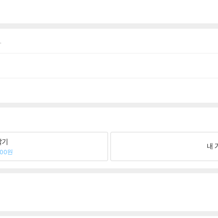
.
팔기
내 
200원