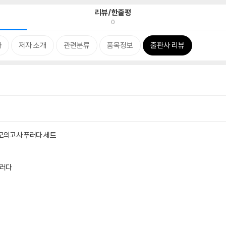
리뷰/한줄평
0
차
저자 소개
관련분류
품목정보
출판사 리뷰
모의고사 푸러다 세트
푸러다