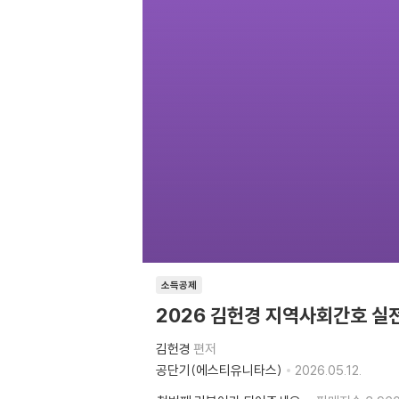
소득공제
2026 김헌경 지역사회간호 실
김헌경
편저
공단기(에스티유니타스)
2026.05.12.