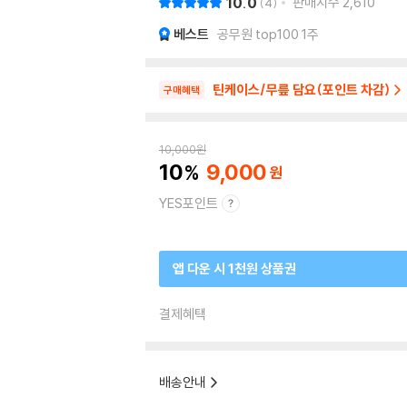
10.0
판매지수
2,610
4
베스트
공무원 top100 1주
틴케이스/무릎 담요(포인트 차감)
구매혜택
10,000
원
10
9,000
YES포인트
앱 다운 시 1천원 상품권
결제혜택
배송안내