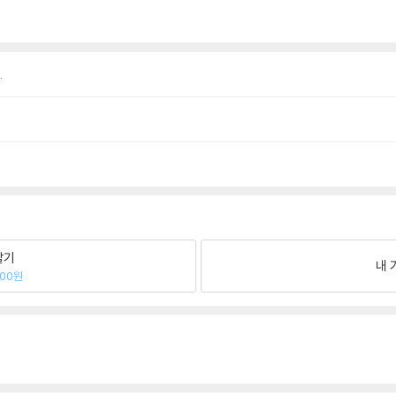
.
팔기
내 
000원