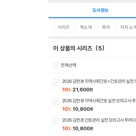
도서정보
시리즈
책소개
목차
저자 소
이 상품의 시리즈
5
전체선택
2026 김헌경 지역사회간호+간호관리 실전 
10
21,600
%
원
2026 김헌경 지역사회간호 실전 모의고사 
10
10,800
%
원
2026 김헌경 간호관리 실전 모의고사 푸러다
10
10,800
%
원