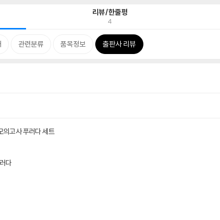
리뷰/한줄평
4
개
관련분류
품목정보
출판사 리뷰
모의고사 푸러다 세트
푸러다