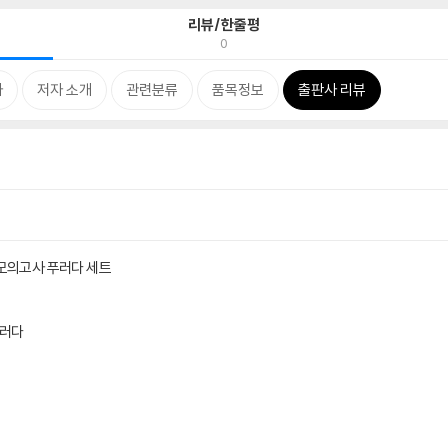
리뷰/한줄평
0
차
저자 소개
관련분류
품목정보
출판사 리뷰
모의고사 푸러다 세트
푸러다