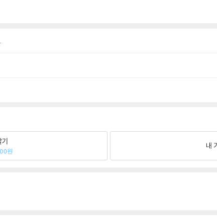
.
팔기
내 
200원