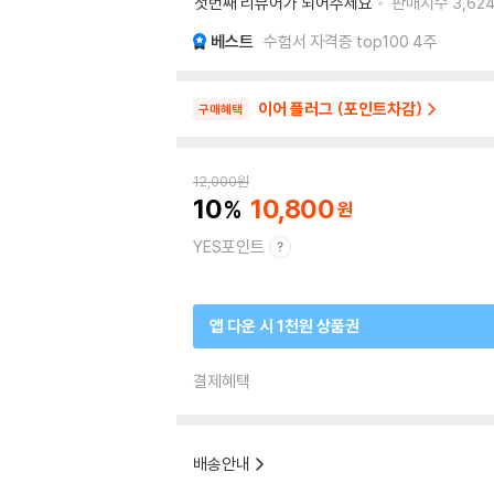
첫번째 리뷰어가 되어주세요
판매지수
3,62
베스트
수험서 자격증 top100 4주
이어 플러그 (포인트차감)
구매혜택
12,000
원
10
10,800
YES포인트
앱 다운 시 1천원 상품권
결제혜택
배송안내