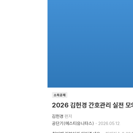
소득공제
2026 김헌경 간호관리 실전 
김헌경
편저
공단기(에스티유니타스)
2026.05.12.