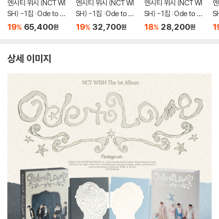
엔시티 위시 (NCT WI
엔시티 위시 (NCT WI
엔시티 위시 (NCT WI
엔
SH) - 1집 : Ode to Lo
SH) - 1집 : Ode to Lo
SH) - 1집 : Ode to Lo
SH
ve [WICHU Ver.](스
ve [WICHU Ver.](스
ve [Big SMini Ver.]
ve
19
65,400
19
32,700
18
28,200
1
%
%
%
원
원
원
마트앨범) [2종 SET]
마트앨범) [2종 중 1종
(스마트앨범) [2종 SE
(
랜덤발송]
T]
종
상세 이미지