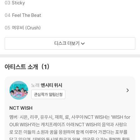
03
Sticky
* 초회 한정반에 한해 포토카드 추가 동봉 (버전 별 6종 중 랜덤 1종)
* 본 음반에 포함된 랜덤 구성품은 동일한 확률로 구성되어 있습니다.
04
Feel The Beat
05
여우비 (Crush)
디스크 더보기
아티스트 소개
1
노래
엔시티 위시
관심작가 알림신청
NCT WISH
멤버: 시온, 리쿠, 유우시, 재희, 료, 사쿠야 NCT WISH는 ‘WISH for
OUR WISH’라는 캐치프레이즈 아래 NCT WISH의 음악과 사랑으
로 모든 이들의 소원과 꿈을 응원하며 함께 이루어 가겠다는 포부를
담고 있으며, 데뷔와 동시에 한국과 일본, 양국을 오가는 활발한 활동