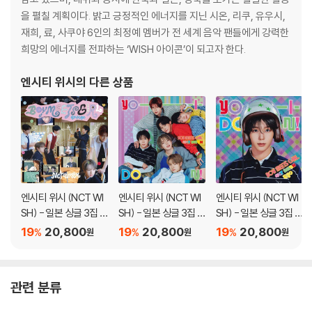
을 펼칠 계획이다. 밝고 긍정적인 에너지를 지닌 시온, 리쿠, 유우시,
재희, 료, 사쿠야 6인의 최정예 멤버가 전 세계 음악 팬들에게 강력한
희망의 에너지를 전파하는 ‘WISH 아이콘’이 되고자 한다.
엔시티 위시
의 다른 상품
엔시티 위시 (NCT WI
엔시티 위시 (NCT WI
엔시티 위시 (NCT WI
SH) - 일본 싱글 3집 Y
SH) - 일본 싱글 3집 Y
SH) - 일본 싱글 3집 Y
O-I-DON! / BOY ME
O-I-DON! / BOY ME
O-I-DON! / BOY ME
19
20,800
19
20,800
19
20,800
%
%
%
원
원
원
ETS GIRL [통상판 BO
ETS GIRL [통상판 YO
ETS GIRL [RYO Ver.]
Y MEETS GIRL Ver.]
-I-DON! Ver.]
관련 분류