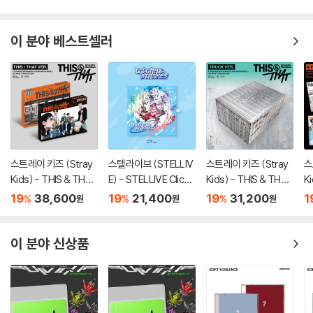
이 분야 베스트셀러
스트레이 키즈 (Stray
스텔라이브 (STELLIV
스트레이 키즈 (Stray
스
Kids) - THIS & THAT
E) - STELLIVE Cliche
Kids) - THIS & THAT
K
[2종 SET]
1st EP 「Colorful Stro
[TRUCK VER.]
[
19
38,600
19
21,400
19
31,200
1
%
%
%
원
원
원
kes」 - CD Ver.
이 분야 신상품