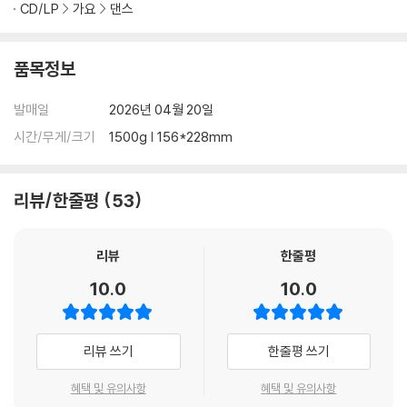
CD/LP
가요
댄스
품목정보
발매일
2026년 04월 20일
시간/무게/크기
1500g | 156*228mm
리뷰/한줄평
53
리뷰
한줄평
10.0
10.0
리뷰 쓰기
한줄평 쓰기
혜택 및 유의사항
혜택 및 유의사항