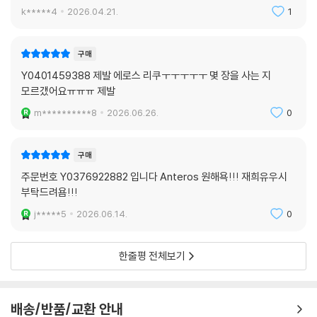
k*****4
2026.04.21.
1
구매
Y0401459388 제발 에로스 리쿠ㅜㅜㅜㅜㅜ 몇 장을 사는 지
모르갰어요ㅠㅠㅠ 제발
m**********8
2026.06.26.
0
구매
주문번호 Y0376922882 입니다 Anteros 원해욕!!! 재희유우시
부탁드려욤!!!
j*****5
2026.06.14.
0
한줄평 전체보기
배송/반품/교환 안내