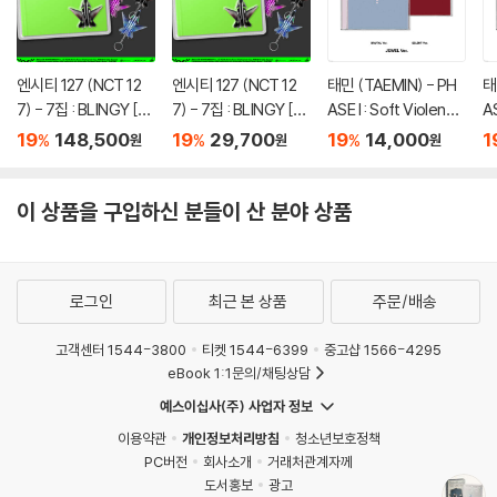
엔시티 127 (NCT 12
엔시티 127 (NCT 12
태민 (TAEMIN) - PH
태
7) - 7집 : BLINGY [JE
7) - 7집 : BLINGY [JE
ASE I : Soft Violence
AS
T Keychain Ver.](스
T Keychain Ver.](스
[JEWEL Ver.][2종 중
[
19
148,500
19
29,700
19
14,000
1
%
%
%
원
원
원
마트앨범) [5종 SET]
마트앨범) [5종 중 1종
1종 랜덤발송]
T
랜덤발송]
이 상품을 구입하신 분들이 산 분야 상품
로그인
최근 본 상품
주문/배송
고객센터 1544-3800
티켓 1544-6399
중고샵 1566-4295
eBook 1:1문의/채팅상담
예스이십사(주) 사업자 정보
이용약관
개인정보처리방침
청소년보호정책
PC버전
회사소개
거래처관계자께
도서홍보
광고