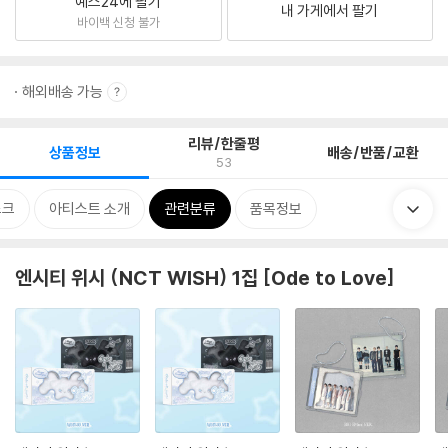
예스24에 팔기
내 가게에서 팔기
바이백 신청 불가
해외배송 가능
리뷰/한줄평
상품정보
배송/반품/교환
53
스크
아티스트 소개
관련분류
품목정보
엔시티 위시 (NCT WISH) 1집 [Ode to Love]