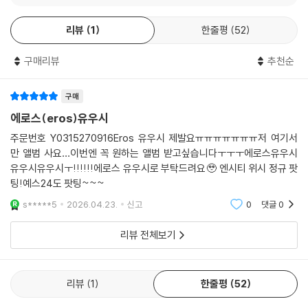
리뷰
1
한줄평
52
구매리뷰
추천순
구매
에로스(eros)유우시
주문번호 Y0315270916Eros 유우시 제발요ㅠㅠㅠㅠㅠㅠㅠ저 여기서
만 앨범 사요…이번엔 꼭 원하는 앨범 받고싶습니다ㅜㅜㅜ에로스유우시
유우시유우시ㅜ!!!!!!에로스 유우시로 부탁드려요🥹 엔시티 위시 정규 팟
팅!예스24도 팟팅~~~
s*****5
2026.04.23.
신고
0
댓글
0
리뷰 전체보기
리뷰
1
한줄평
52