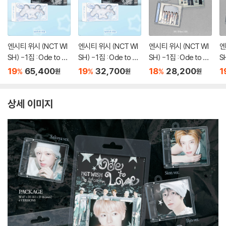
엔시티 위시 (NCT WI
엔시티 위시 (NCT WI
엔시티 위시 (NCT WI
엔
SH) - 1집 : Ode to Lo
SH) - 1집 : Ode to Lo
SH) - 1집 : Ode to Lo
SH
ve [WICHU Ver.](스
ve [WICHU Ver.](스
ve [Big SMini Ver.]
ve
19
65,400
19
32,700
18
28,200
1
%
%
%
원
원
원
마트앨범) [2종 SET]
마트앨범) [2종 중 1종
(스마트앨범) [2종 SE
(
랜덤발송]
T]
종
상세 이미지