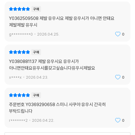
구매
Y0362509508 제발 유우시요 제발 유우시가 아니면 안돼요
제발제발 유우시
g*********0
2026.04.25.
0
구매
Y0380881137 제발 유우시요 유우시가
아니면안돼요유우시를갖고싶습니다유우시제발요
x****x
2026.04.23.
0
구매
주문번호 Y0369290658 스미니 사쿠야 유우시 간곡히
부탁드립니다
r*******2
2026.04.22.
0