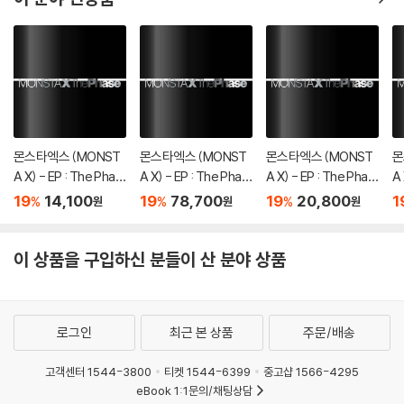
몬스타엑스 (MONST
몬스타엑스 (MONST
몬스타엑스 (MONST
몬
A X) - EP : The Phas
A X) - EP : The Phas
A X) - EP : The Phas
A 
e [DIGIPAK ver.][5종
e [4종 SET]
e [OFFSET ver.]
e 
19
14,100
19
78,700
19
20,800
1
%
%
%
원
원
원
중 1종 랜덤발송]
이 상품을 구입하신 분들이 산 분야 상품
로그인
최근 본 상품
주문/배송
고객센터 1544-3800
티켓 1544-6399
중고샵 1566-4295
eBook 1:1문의/채팅상담