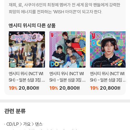
재희, 료, 사쿠야 6인의 최정예 멤버가 전 세계 음악 팬들에게 강력한
희망의 에너지를 전파하는 ‘WISH 아이콘’이 되고자 한다.
엔시티 위시
의 다른 상품
엔시티 위시 (NCT WI
엔시티 위시 (NCT WI
엔시티 위시 (NCT WI
SH) - 일본 싱글 3집 Y
SH) - 일본 싱글 3집 Y
SH) - 일본 싱글 3집 Y
O-I-DON! / BOY ME
O-I-DON! / BOY ME
O-I-DON! / BOY ME
19
20,800
19
20,800
19
20,800
%
%
%
원
원
원
ETS GIRL [통상판 BO
ETS GIRL [통상판 YO
ETS GIRL [RYO Ver.]
Y MEETS GIRL Ver.]
-I-DON! Ver.]
관련 분류
CD/LP
가요
댄스