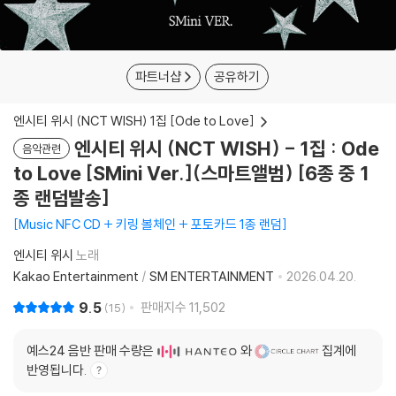
파트너샵
공유하기
엔시티 위시 (NCT WISH) 1집 [Ode to Love]
엔시티 위시 (NCT WISH) - 1집 : Ode
음악관련
to Love [SMini Ver.](스마트앨범) [6종 중 1
종 랜덤발송]
Music NFC CD + 키링 볼체인 + 포토카드 1종 랜덤
엔시티 위시
노래
Kakao Entertainment
/
SM ENTERTAINMENT
2026.04.20.
9.5
판매지수
11,502
15
예스24 음반 판매 수량은
와
집계에
반영됩니다.