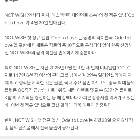
보여준다
NCT WISH(엔시티 위시, 에스엠엔터테인먼트 소속)의 첫 정규 앨범 'Od
e to Love'가 4월 20일 발매된다.
NCT WISH 첫 정규 앨범 'Ode to Love'는 동명의 타이틀곡 'Ode to L
ove'을 포함해 다채로운 장르의 총 10곡으로 구성되어 있어 한층 선명해
진 NCT WISH의 음악 색깔을 만끽하기에 충분하다.
특히 NCT WISH는 지난 2025년 9월 발표한 세 번째 미니앨범 'COLO
R'로 147만 6천 장 이상의 판매고를 넘어서며 2연속 밀리언셀러이자 자
체 최고 성적을 기록한 것은 물론, 국내 주요 음반 차트 1위, 중국 최대 음악
플랫폼 QQ뮤직 급상승 차트 1위 및 채팅 이벤트 댓글 수 53만 건 돌파로
K팝 최고 기록을 경신하는 등 매 컴백마다 가파른 상승세를 이어가고 있는
바, 이번 첫 정규 앨범으로 펼칠 활약에 더욱 이목이 집중된다.
한편, NCT WISH 첫 정규 앨범 'Ode to Love'는 4월 20일 오후 6시 각
종 음악 플랫폼에서 전곡 음원이 공개된다.