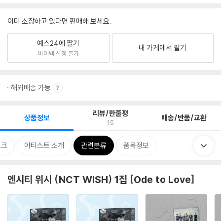
이미 소장하고 있다면 판매해 보세요.
예스24에 팔기
내 가게에서 팔기
바이백 신청 불가
해외배송 가능
리뷰/한줄평
상품정보
배송/반품/교환
15
스크
아티스트 소개
관련분류
품목정보
엔시티 위시 (NCT WISH) 1집 [Ode to Love]