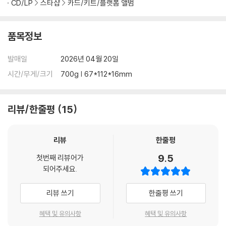
CD/LP
스타샵
카드/키트/플랫폼 앨범
품목정보
발매일
2026년 04월 20일
시간/무게/크기
700g | 67*112*16mm
리뷰/한줄평
15
리뷰
한줄평
9.5
첫번째 리뷰어가
되어주세요.
리뷰 쓰기
한줄평 쓰기
혜택 및 유의사항
혜택 및 유의사항