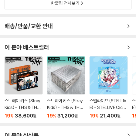
한줄평 전체보기
배송/반품/교환 안내
이 분야 베스트셀러
스트레이 키즈 (Stray
스트레이 키즈 (Stray
스텔라이브 (STELLIV
스
Kids) - THIS & THAT
Kids) - THIS & THAT
E) - STELLIVE Cliche
E)
[2종 SET]
[TRUCK VER.]
1st EP 「Colorful Stro
1s
19
38,600
19
31,200
19
21,400
1
%
%
%
원
원
원
kes」 - CD Ver.
k
er
이 분야 신상품