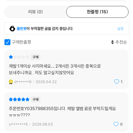
리뷰
0
한줄평
15
클린봇
이 부적절한 글을 감지 중입니다.
설정
구매한줄평
추천순
구매
제발 1개이상 사지마세요… 2개사든 3개사든 중복으로
보내주니까요.. 저도 알고싶지않앗어요
d******9
2026.04.22.
1
구매
주문번호Y0357988355입니다. 제발 앨범 료로 부탁드릴게요
ㅠㅠㅠ????
s*******5
2026.08.03.
0