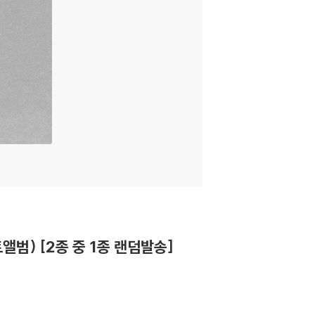
스마트앨범) [2종 중 1종 랜덤발송]