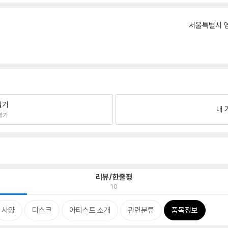
서울특별시 영
팔기
내 
불가
리뷰/한줄평
10
사양
디스크
아티스트 소개
관련분류
품목정보