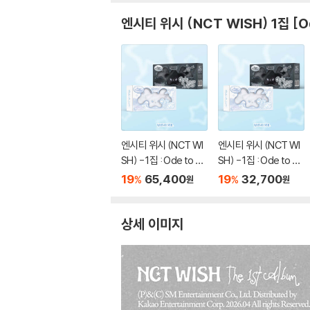
엔시티 위시 (NCT WISH) 1집 [Od
엔시티 위시 (NCT WI
엔시티 위시 (NCT WI
SH) - 1집 : Ode to Lo
SH) - 1집 : Ode to Lo
ve [WICHU Ver.](스
ve [WICHU Ver.](스
19
65,400
19
32,700
%
%
원
원
마트앨범) [2종 SET]
마트앨범) [2종 중 1종
랜덤발송]
상세 이미지