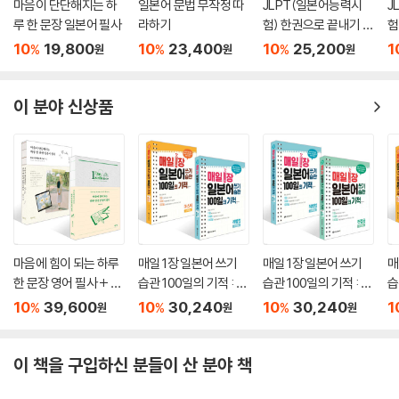
마음이 단단해지는 하
일본어 문법 무작정 따
JLPT(일본어능력시
J
루 한 문장 일본어 필사
라하기
험) 한권으로 끝내기 N
험
2
1
10
19,800
10
23,400
10
25,200
1
%
%
%
원
원
원
이 분야 신상품
마음에 힘이 되는 하루
매일 1장 일본어 쓰기
매일 1장 일본어 쓰기
매
한 문장 영어 필사 + 마
습관 100일의 기적 : 레
습관 100일의 기적 : 첫
습
음이 단단해지는 하루
벨업+마스터 세트
걸음+레벨업 세트
걸
10
39,600
10
30,240
10
30,240
1
%
%
%
원
원
원
한 문장 일본어 필사 세
세
트
이 책을 구입하신 분들이 산 분야 책