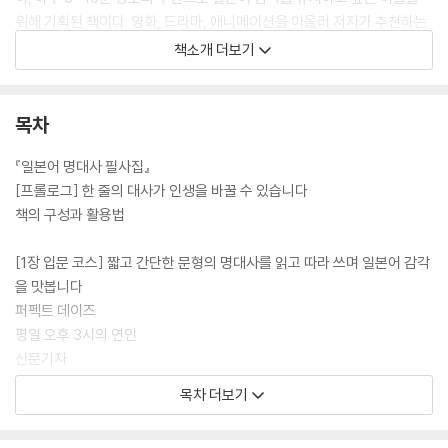
위해 기획된 책이다. 영화, 드라마, 애니메이션을 아울러 저자가 추천하는
70편의 작품을 엄선했고, 작품의 메시지를 대표하는 명대사 역시 하나하
책소개 더보기
나 새롭게 번역했다. 또한 작품마다 저자만의 해설과 감상 포인트를 수록
해 명대사의 맥락까지 파악할 수 있도록 구성했으며, 명대사를 어학적으로
완벽히 흡수할 수 있게끔 명대사 속 주요 단어와 표현도 별도로 정리했다.
목차
명대사 필사는 낯선 외국어와 친해지는 효과적인 방법이다. 명대사는 대부
『일본어 명대사 필사집』
분 입말이기에 실제 생활에서 쓰이는 단어와 문형으로 이루어져 있다. 이
[프롤로그] 한 줄의 대사가 인생을 바꿀 수 있습니다
러한 명대사를 반복해 읽고 따라 쓰다 보면 자연스레 단어와 문형이 몸에
책의 구성과 활용법
익고, 어느 날 일본 영화나 드라마에서 비슷한 대사가 나오면 그저 흘러가
는 소리가 아니라 ‘의미 있는 말’로 귀에 꽂히는 경험을 하게 된다. 작심삼
[1장 입문 코스] 짧고 간단한 문형의 명대사를 읽고 따라 쓰며 일본어 감각
일로 끝나는 외국어 공부에 지쳤는가? 그렇다면 『일본어 명대사 필사집』
을 맛봅니다
과 함께 올해는 진짜 ‘끝까지’ 가보자!
퍼펙트 데이즈
평일 오후 3시의 연인
[도서] 중국어 명대사 필사집
신문기자
☆☆ 출간 전 1000명 넘게 선주문한 그 책 ☆☆
태양의 노래
목차 더보기
중드 입문작 1순위 〈투투장부주〉부터
바닷마을 다이어리
대만 영화계를 휩쓴 〈아호, 나의 아들〉까지
비밀