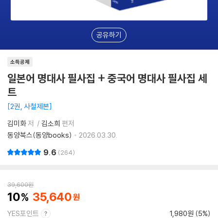
공유하기
소득공제
일본어 명대사 필사집 + 중국어 명대사 필사집 세
트
2권, 사철제본
김미화
저
김소희
편저
동양북스(동양books)
2026.03.30.
9.6
264
39,600
원
10
35,640
YES포인트
1,980원 (5%)