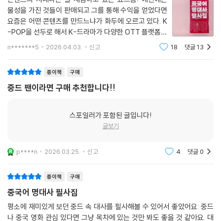
별처럼 빛나는 너에게
물성을 가진 것들이 판매되고 그를 통해 수익을 얻었다면
요즘은 어떤 콘텐츠를 만드느냐가 화두에 오르고 있다. K
[2장 영화] 가슴속에 강렬한 여운을 남길 중화권 영화의 세계로 초대합니
-POP을 선두로 해서 K-드라마가 다양한 OTT 플랫폼을
다
통해 전세계의 주목을 받고 이로인한 엄청난 수익을 끌어
n*******5
2026.04.03.
신고
18
댓글
13
소년시절의 너
올리는데다가, OTT 서비스를 통해 다양한 나라의 콘텐
네 마음에 새겨진 이름
츠가 대중들에게 노출되면서 이제는
종이책
구매
대지진
그 시절, 우리가 좋아했던 소녀
중드 팬이라면 구매 추천합니다!!
인생대사
바보들의 기적
스포일러가 포함된 글입니다!
먼 훗날 우리
글보기
잃어버린 아이들
상견니
p****n
2026.03.25.
신고
4
댓글
0
작고 작은 나
여름날 우리
종이책
구매
맵고 뜨겁게
중국어 명대사 필사집
말할 수 없는 비밀
인생
평소에 재미있게 보던 중드 속 대사를 필사해볼 수 있어서 좋았어요. 중드
이별계약
나 중국 영화 관심 있다면 그냥 목차에 있는 것만 봐도 좋을 것 같아요. 대