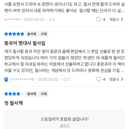
청춘적니
사를 보면서 드라마 속 장면이 생각나기도 하고, 필사 전에 짧게 드라마 설
명이 써져 있어서 내용 파악하기에도 좋아요. 필사할 때는 단어가 다 설명
침묵의 숲
되어 잇어서 편리해요
우리가 잃어버릴 청춘
m*****0
2026.03.22.
신고
4
댓글
0
고독의 맛
여름날의 레몬그라스
종이책
구매
만천과해
중국어 명대사 필사집
모어 댄 블루
제가 필사할 용과 지인 딸이 중문과 올해 편입해서 그 편입 선물로 한 권 또
아호, 나의 아들
편딩하게 되었습니다.여러 가지 일들이 많았던 학생인 데 새롭게 들어간
산사나무 아래
학교에서 잘 지내길 바라는 마음에서 선물하려고 합니다.중문과라 이 책이
폭포
쉬울 수도 있지만, 필사라는 개념에서 또 드라마나 영화에 관심을 가질 수
사라진 그녀
도 있느니 좋은 공부의 동기는 되겠다 생각합니다.
s**********8
2026.03.22.
신고
4
댓글
0
또 한 번의 여름
역병
도수설애니
종이책
구매
숨통을 조이는 사랑
첫 필사책
안녕, 나의 소울메이트
우리, 태양을 흔들자
스포일러가 포함된 글입니다!
5월 1일
글보기
엄마라는 집