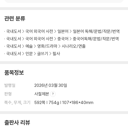
룩백
라쇼몽
드라이브 마이 카
관련 분류
나미비아의 사막
백만엔걸 스즈코
국내도서
국어 외국어 사전
일본어
일본어 독해/문법/작문/번역
사랑은 비가 갠 뒤처럼
국내도서
국어 외국어 사전
중국어
중국어독해/문법/작문/번역
용의자 X의 헌신
국내도서
예술
영화/드라마
시나리오/연출
백야행
국내도서
인문
글쓰기
필사
도망치는 건 부끄럽지만 도움이 된다
죄의 목소리
엣 더 벤치
품목정보
우행록
체인지
발행일
2026년 03월 30일
그렇게 아버지가 된다
판형
사철제본
쪽수, 무게, 크기
592쪽 | 754g | 107*186*40mm
『중국어 명대사 필사집』
[프롤로그] 명대사 필사, 중국어를 나의 언어로 길들이는 우아하고도 확실
한 방법
출판사 리뷰
책의 구성과 활용법