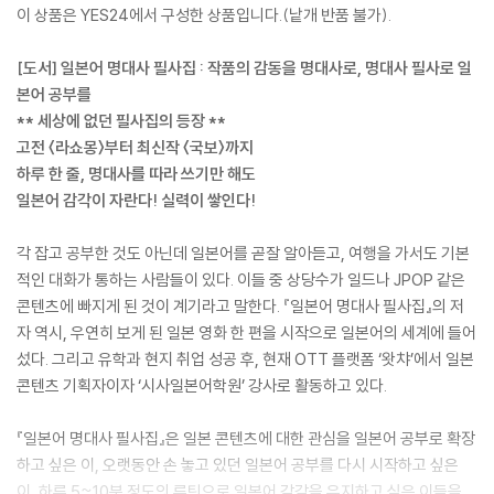
이 상품은 YES24에서 구성한 상품입니다.(낱개 반품 불가).
[도서] 일본어 명대사 필사집 : 작품의 감동을 명대사로, 명대사 필사로 일
본어 공부를
** 세상에 없던 필사집의 등장 **
고전 〈라쇼몽〉부터 최신작 〈국보〉까지
하루 한 줄, 명대사를 따라 쓰기만 해도
일본어 감각이 자란다! 실력이 쌓인다!
각 잡고 공부한 것도 아닌데 일본어를 곧잘 알아듣고, 여행을 가서도 기본
적인 대화가 통하는 사람들이 있다. 이들 중 상당수가 일드나 JPOP 같은
콘텐츠에 빠지게 된 것이 계기라고 말한다. 『일본어 명대사 필사집』의 저
자 역시, 우연히 보게 된 일본 영화 한 편을 시작으로 일본어의 세계에 들어
섰다. 그리고 유학과 현지 취업 성공 후, 현재 OTT 플랫폼 ‘왓챠’에서 일본
콘텐츠 기획자이자 ‘시사일본어학원’ 강사로 활동하고 있다.
『일본어 명대사 필사집』은 일본 콘텐츠에 대한 관심을 일본어 공부로 확장
하고 싶은 이, 오랫동안 손 놓고 있던 일본어 공부를 다시 시작하고 싶은
이, 하루 5~10분 정도의 루틴으로 일본어 감각을 유지하고 싶은 이들을