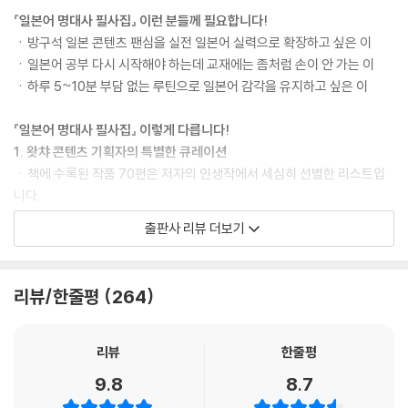
『일본어 명대사 필사집』 이런 분들께 필요합니다!
[1장 드라마] 청춘물부터 장르물, 사회 고발물까지 다채로운 중화권 드라
ㆍ방구석 일본 콘텐츠 팬심을 실전 일본어 실력으로 확장하고 싶은 이
마의 세계로 초대합니다
ㆍ일본어 공부 다시 시작해야 하는데 교재에는 좀처럼 손이 안 가는 이
상견니
ㆍ하루 5~10분 부담 없는 루틴으로 일본어 감각을 유지하고 싶은 이
너를 좋아해: 투투장부주
난홍
『일본어 명대사 필사집』 이렇게 다릅니다!
불면일: 잠들 수 없는 하루
1. 왓챠 콘텐츠 기획자의 특별한 큐레이션
불구선량적아문
ㆍ책에 수록된 작품 70편은 저자의 인생작에서 세심히 선별한 리스트입
아가능불회애니: 연애의 조건
니다.
거유풍적지방: 바람이 머무는 곳
ㆍ고전부터 최신작까지, 영화·드라마·애니메이션 다양한 장르의 작품을
출판사 리뷰 더보기
치아문단순적소미호: 아름다웠던 우리에게
만날 수 있습니다.
치아문난난적소시광: 우리의 따뜻했던 시절에게
ㆍ본 적 없는 낯선 작품이라면? 작품 줄거리와 감상 포인트를 담은 작품
유금세월
소개가 준비되어 있습니다. 서비스 중인 OTT 정보를 참고해 필사 전 혹은
리뷰/한줄평
264
인선지인: 웨이브 메이커스
필사 후 작품을 감상하는 것도 추천합니다.
암격리적비밀: 서랍 속 비밀
나쁜 아이들: 은비적각락
2. 시사일본어학원 강사의 세심한 가이드
리뷰
한줄평
차시차각
ㆍ작품마다 나누고 싶은 명대사를 저자가 직접 고르고 새롭게 번역했습니
9.8
8.7
잊어도 기억할게
다.
네 아이는 네 아이가 아니다