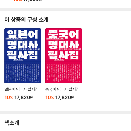
이 상품의 구성 소개
일본어 명대사 필사집
중국어 명대사 필사집
10
17,820
10
17,820
%
%
원
원
책소개