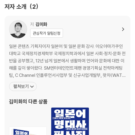
하루 한 줄, 명대사를 따라 쓰기만 해도
시간을 달리는 소녀
저자 소개
2
중국어 감각이 자란다! 실력이 쌓인다!
큐어
새 구두를 사야해
조기 유학을 가지 않고도, 해외에 살지 않고도, 타고난 언어 감각이 없어도
악인
저
김미화
외국어와 친해질 수 있을까? 있다! 게다가 잘할 수도 있다. 자신의 취향에
언어의 정원
관심작가 알림신청
맞는 콘텐츠나 연예인을 찾아, 짧은 시간이라도 매일같이 해당 외국어를
종이달
접하는 것이다. 『중국어 명대사 필사집』의 저자 역시, 우연히 보게 된 드라
4월 이야기
일본 콘텐츠 기획자이자 일본어 및 일본 문화 강사. 아오야마가쿠인
마 〈유성화원〉을 계기로 중국어의 세계에 들어섰다. 그저 좋아하는 마음으
나나
대학교 국제정치경제학부 국제정치학과에서 일본 사회·정치·문화 전
로 시작한 덕질은 그를 믿고 보는 파워블로거로, 한중 합작 드라마와 영화
카모메 식당
반을 공부했고, 12년 넘게 일본에서 생활하며 언어와 문화에 대한 이
시나리오 번역가로, 마침내 아시아 메가 히트작 〈상견니〉의 한국어판 출판
립반윙클의 신부
해를 깊이 쌓아왔다. SM엔터테인먼트재팬 경영기획실 전략마케팅
물을 모두 담당하는 번역가로 이끌었다.
다만, 널 사랑하고 있어
팀, C Channel 인플루언서사업부 및 신규사업개발부, 왓챠(WATC
HA) 일본 지사를 거쳐 현재 왓챠 일본 사업팀에서 관련 사업과 콘텐
펼쳐보기
[2장 초급 코스] 다양한 문형이 등장하는 명대사를 읽고 따라 쓰며 일본어
츠 운영을 담당하고 있다. 시사일본어학원에서는 일본유학시험(EJ
감각을 키웁니다
U) 종합과목 강사로 활동하며 일본어 학습과 일본 사회 이해를 연결
김미화
의 다른 상품
배틀로얄
하는 강의를 진행하고 있다. 일본 드라마·영화·애니메이
1초 앞, 1초 뒤
라스트 마일
꽃다발 같은 사랑을 했다
해피엔드