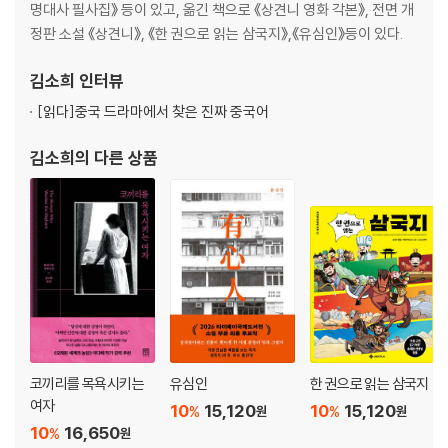
명대사 필사집》 등이 있고, 옮긴 책으로 《상견니 영화 각본》, 전면 개
어느 가족
정판 소설 《상견니》, 《한 권으로 읽는 삼국지》,《유심인》등이 있다.
허니와 클로버
1리터의 눈물
김소희
인터뷰
[읽다]
중국 드라마에서 찾은 진짜 중국어
[3장 중급 코스] 깊이 있는 이해가 필요한 명대사를 읽고 따라 쓰며 일본어
감각을 흡수합니다
김소희
의 다른 상품
플랜 75
러브레터
하나와 앨리스
나는 내일, 어제의 너와 만난다
세 번째 살인
도쿄타워
그래도, 살아간다
혐오스런 마츠코의 일생
굿바이
분노
코끼리를 목욕시키는
유심인
한 권으로 읽는 삼국지
여자
아침이 오면 공허해진다
10
15,120
10
15,120
%
%
원
원
헬터 스켈터
10
16,650
%
원