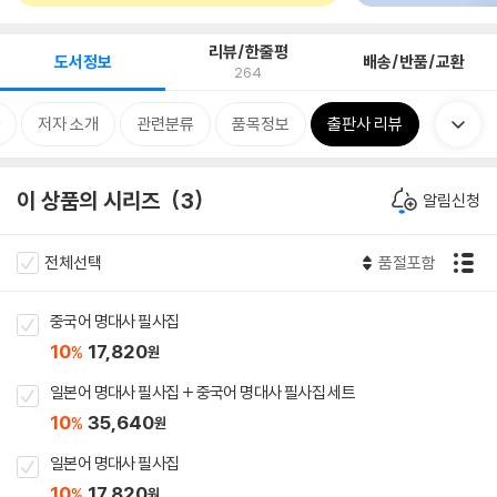
리뷰/한줄평
도서정보
배송/반품/교환
264
저자 소개
관련분류
품목정보
출판사 리뷰
이 상품의 시리즈
3
알림신청
전체선택
품절포함
중국어 명대사 필사집
10
17,820
%
원
일본어 명대사 필사집 + 중국어 명대사 필사집 세트
10
35,640
%
원
일본어 명대사 필사집
10
17,820
%
원