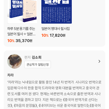
그래도 내가 하지 않았어
앙
최고의 이혼
GO
리틀 포레스트
하루 5분 용기를 주는
일본어 명대사 필사집
냉정과 열정 사이
일본어 필사 + 일본어
10
17,820
%
원
지금, 만나러 갑니다
명대사 필사집 세트
10
35,370
%
원
조제, 호랑이 그리고 물고기들
최애
너의 췌장을 먹고 싶어
편저
김소희
오렌지 데이즈
관심작가 알림신청
괴물
초속 5센티미터
차라
백설공주 살인사건
‘차라’라는 닉네임으로 활동 중인 14년 차 번역가. 시나리오 번역으로
세상의 중심에서 사랑을 외치다
입문해 다수의 한중 합작 드라마와 영화 대본을 번역하고 중국어 관
스트로베리 나이트
련 도서를 여러 권 썼다. 현재는 바른번역 소속으로 출판 번역과 시나
사랑이 뭘까
리오 번역을 겸하고 있다. 지은 책으로는 《중국어 번역가로 산다는
국보
것》, 《마음의 문장들》, 《네이티브는 쉬운 중국어로 말한다》,《중국어
이니시에이션 러브