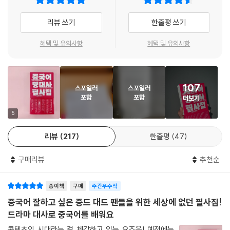
ㆍ명대사의 난도와 분량을 고려해 쉬운 명대사부터 배치했습니다.
점연아, 온난니: 너는 나의 불꽃
ㆍ일본어 실력에 자신 있다면? 책 순서대로 필사하지 않아도 됩니다. 목차
리뷰 쓰기
한줄평 쓰기
너를 정말 사랑해
를 훑어보고 좋아하거나 평소 궁금했던 작품을 고른 뒤 해당 작품의 명대
탈궤
사부터 필사하면 책 한 권 필사도 뚝딱입니다.
혜택 및 유의사항
혜택 및 유의사항
애니: 널 사랑해
이가인지명
3. 필사와 일본어 공부에 최적화된 구성
하화
ㆍ명대사 원문에는 히라가나, 가타카나, 한자 가독성이 좋은 Meiryo UI
화등초상
107
스포일러
스포일러
서체를 썼습니다.
포함
포함
천 번의 굿나잇
더보기
ㆍ명대사의 뜻을 깊이 이해하고 필사할 수 있도록 주요 단어를 정리했습
결혼까진 했는데…요!
니다.
5
2
중생지문: 빛과 어둠
ㆍ필사 공간을 넉넉히 마련해 명대사 반복 필사와 통암기가 가능하게 했
니시아적영요: 너는 나의 영광
리뷰
217
한줄평
47
습니다.
카피캣 킬러
ㆍ일본어 문법 기초가 부족하다면? 꼭 필요한 문법만 담은 베스트셀러
처음 꽃향기를 만난 순간
구매리뷰
추천순
『한 권으로 끝내는 일본어 초급 문법노트』를 함께 보면 좋습니다.
매괴적고사
최호적아문: 가장 좋았던 우리
종이책
구매
주간우수작
태양을 보지 않았다면
중국어 잘하고 싶은 중드 대드 팬들을 위한 세상에 없던 필사집!
개단: RESET
드라마 대사로 중국어를 배워요
당아비분향니: 너에게로 달려갈게
콘텐츠의 시대라는 걸 체감하고 있는 요즈음! 예전에는