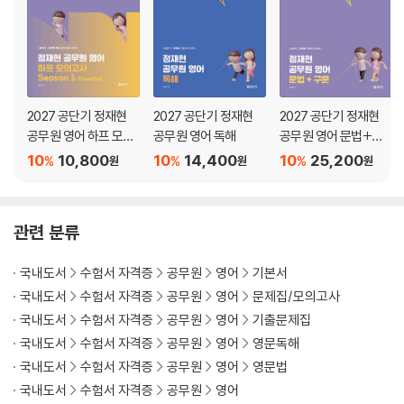
2027 공단기 정재현
2027 공단기 정재현
2027 공단기 정재현
공무원 영어 하프 모의
공무원 영어 독해
공무원 영어 문법+구
고사 Season 1: Esse
문
10
10,800
10
14,400
10
25,200
%
%
%
원
원
원
ntial
관련 분류
국내도서
수험서 자격증
공무원
영어
기본서
국내도서
수험서 자격증
공무원
영어
문제집/모의고사
국내도서
수험서 자격증
공무원
영어
기출문제집
국내도서
수험서 자격증
공무원
영어
영문독해
국내도서
수험서 자격증
공무원
영어
영문법
국내도서
수험서 자격증
공무원
영어