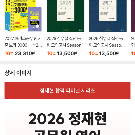
2027 해커스공무원 기
2026 심우철 실전 동
2026 심우철 실전 동
2
출 보카 3000+ 1~2권
형 모의고사 Season 1
형 모의고사 Season
형
+영어단어 미니암기장
4
10
23,310
10
13,500
10
13,500
1
%
%
%
원
원
원
3종 세트
상세 이미지