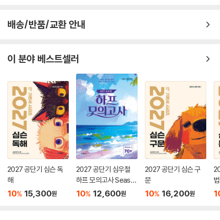
배송/반품/교환 안내
이 분야 베스트셀러
2027 공단기 심슨 독
2027 공단기 심우철
2027 공단기 심슨 구
2
해
하프 모의고사 Seaso
문
법
n 1: 70+
10
15,300
10
12,600
10
16,200
1
%
%
%
원
원
원