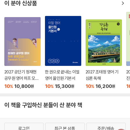
이 분야 신상품
2027 공단기 정재현
한 권으로 끝내는 이얼
2027 조태정 영어 기
2
공무원 영어 하프 모의
영어 올인원 기본서
심론 독해
진
고사 Season 1: Esse
V
10
10,800
10
15,300
10
16,200
1
%
%
%
원
원
원
ntial
이 책을 구입하신 분들이 산 분야 책
로그인
최근 본 상품
주문/배송