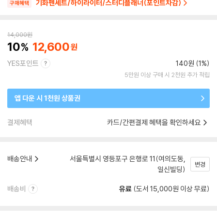
기화펜세트/하이라이터/스터디플래너(포인트차감)
구매혜택
14,000
원
10
12,600
YES포인트
140원 (1%)
5만원 이상 구매 시 2천원 추가 적립
앱 다운 시 1천원 상품권
결제혜택
카드/간편결제 혜택을 확인하세요
배송안내
서울특별시 영등포구 은행로 11(여의도동,
변경
일신빌딩)
배송비
유료
(도서 15,000원 이상 무료)