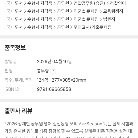
국내도서
수험서 자격증
공무원
경찰공무원(승진)
경찰영어
국내도서
수험서 자격증
공무원
직군별 문제집
교육행정직
국내도서
수험서 자격증
공무원
직군별 문제집
법원직
국내도서
수험서 자격증
공무원
모의고사/기출문제집
품목정보
발행일
2026년 04월 10일
판형
봉투형
쪽수, 무게, 크기
124쪽 | 277*385*20mm
ISBN13
9791169665858
출판사 리뷰
『2026 정재현 공무원 영어 실전동형 모의고사 Season 2』는 실제 시험과
가장 유사한 형태로 최종 점검을 할 수 있도록 설계된 최종 점검용 실전 대