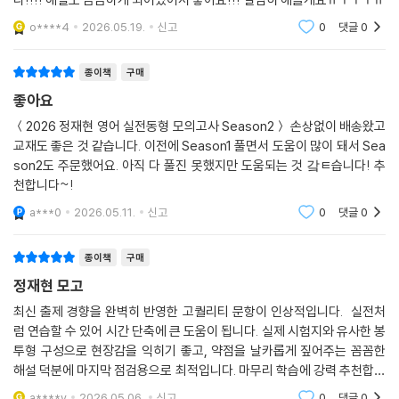
o****4
2026.05.19.
신고
0
댓글
0
종이책
구매
좋아요
＜2026 정재현 영어 실전동형 모의고사 Season2＞ 손상없이 배송왔고
교재도 좋은 것 같습니다. 이전에 Season1 풀면서 도움이 많이 돼서 Sea
son2도 주문했어요. 아직 다 풀진 못했지만 도움되는 것 갘ㅌ습니다! 추
천합니다~!
a***0
2026.05.11.
신고
0
댓글
0
종이책
구매
정재현 모고
최신 출제 경향을 완벽히 반영한 고퀄리티 문항이 인상적입니다. 실전처
럼 연습할 수 있어 시간 단축에 큰 도움이 됩니다. 실제 시험지와 유사한 봉
투형 구성으로 현장감을 익히기 좋고, 약점을 날카롭게 짚어주는 꼼꼼한
해설 덕분에 마지막 점검용으로 최적입니다. 마무리 학습에 강력 추천합니
다!
a****y
2026.05.06.
신고
0
댓글
0