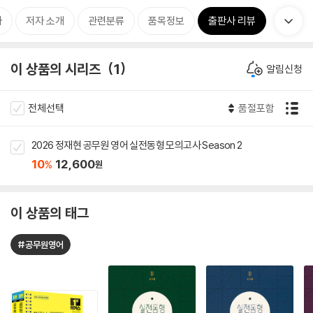
차
저자 소개
관련분류
품목정보
출판사 리뷰
이 상품의 시리즈
1
알림신청
전체선택
품절포함
2026 정재현 공무원 영어 실전동형 모의고사 Season 2
10
12,600
%
원
이 상품의 태그
#공무원영어