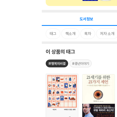
도서정보
태그
책소개
목차
저자 소개
이 상품의 태그
#행복의비결
#중년이야기