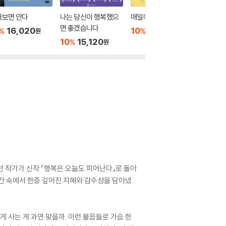
어보면 안다
나는 당신이 행복했으
매일매일 행복해
행복의 
면 좋겠습니다
16,020
10
12,600
10
1
%
%
%
원
원
10
15,120
%
원
선 작가가 신작 『행복은 오늘도 피어난다』로 돌아
시간 속에서 한층 깊어진 지혜와 감수성을 담아냈
게 사는 게 과연 맞을까. 이런 물음들로 가슴 한