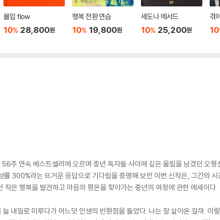
몰입 flow
행복 전환 연습
세도나 메서드
겪
10
28,800
10
19,800
10
25,200
10
%
%
%
원
원
원
 56주 연속 베스트셀러에 오르며 중년 독자들 사이에 깊은 울림을 남겼던 오평
성률 300%라는 뜨거운 응답으로 기다림을 증명해 보인 이번 신작은, 그간의 
있던 작은 행복을 발견하고 마음의 평온을 찾아가는 중년의 여정에 관한 에세이다.
을 늘 내일로 미루다가 어느덧 인생의 반환점을 돌았다. 나는 잘 살아온 걸까. 이렇