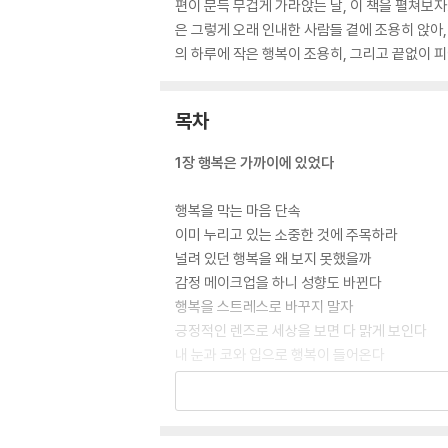
편이 문득 무겁게 가라앉는 날, 이 책을 펼쳐보자
은 그렇게 오래 인내한 사람들 곁에 조용히 앉아,
의 하루에 작은 행복이 조용히, 그리고 끝없이 
목차
1장 행복은 가까이에 있었다
행복을 막는 마음 단속
이미 누리고 있는 소중한 것에 주목하라
널려 있던 행복을 왜 보지 못했을까
감정 메이크업을 하니 성향도 바뀐다
행복을 스트레스로 바꾸지 말자
긍정적인 렌즈로 세상을 보면 다 맑게 보인다
내 눈과 코와 입으로 행복이 들어온다
행복 풍선
새로움을 배우는 사람은 늙지 않는다
후회는 이루지 못한 꿈이 아니라 미뤄두었던 