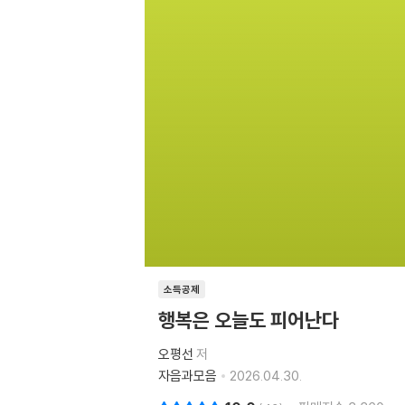
소득공제
행복은 오늘도 피어난다
오평선
저
자음과모음
2026.04.30.