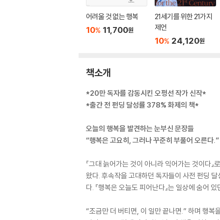
어려울 것 없는 행복
21세기를 위한 21가지
제언
10
11,700
%
원
10
24,120
%
원
책소개
*20만 독자를 감동시킨 오평선 작가 신작*
*출간 전 펀딩 달성률 378% 화제의 책*
오늘의 행복을 발견하는 눈부신 문장들
“행복은 고요히, 그러나 꾸준히 부풀어 오른다.”
『그대 늙어가는 것이 아니라 익어가는 것이다』로
왔다. 후속작을 고대하던 독자들이 사전 펀딩 달
다. 『행복은 오늘도 피어난다』는 일상에 숨어 
“조금만 더 버티면, 이 일만 끝나면.” 하며 행복