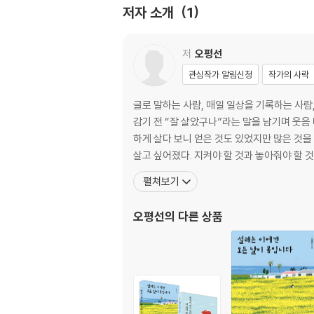
문제는 지나가는 태풍이다
저자 소개
1
과정 없는 결과는 없다
나는 ( )을 선택할 것이다
경험은 버리는 것이 아니라 다시 쓰는 것이다
저
오평선
삶은 일생을 통해 자신만의 그림을 그리는 것
관심작가 알림신청
작가의 사락
삶에도 다시 쓰이는 기회는 오더라
글로 말하는 사람, 매일 일상을 기록하는 사람
2장 사랑은 바람처럼 스치고, 계절처럼 돌아온
감기 전 “잘 살았구나”라는 말을 남기며 웃음 머금은 채 떠나고 싶은 사람. 교육 회사에서 26년간 직장생
하게 살다 보니 얻은 것도 있었지만 많은 것을 놓쳤다. 자의든 타의든 틀 속에
반복이 만든 강
살고 싶어졌다. 지켜야 할 것과 놓아줘야 할 
남겨지는 자가 되고 싶지 않다
펼쳐보기
어디에서 피어나든 귀하다
외로운 섬이 답은 아니었다
오평선
의 다른 상품
엄마도 보고 싶다
인연은 해와 달처럼, 구름처럼 흘러가는 것
차이를 알아차리고
사람들의 얼굴에도 다양한 풍경이 보인다
가까이 다가가 숨죽이고 봐야 제대로 안다
서서히 두루뭉술하게 바뀌어간다