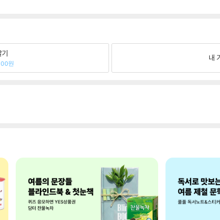
팔기
내 
900원