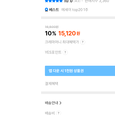
10.0
판매지수
3,360
43
베스트
에세이 top20 1주
16,800
원
10
15,120
크레마머니 최대혜택가
YES포인트
앱 다운 시 1천원 상품권
결제혜택
배송안내
배송비