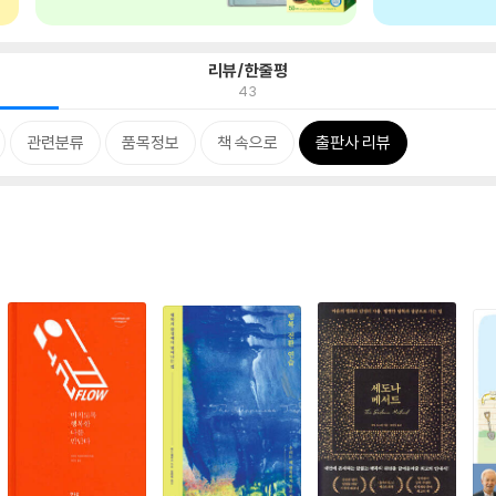
리뷰/한줄평
43
관련분류
품목정보
책 속으로
출판사 리뷰