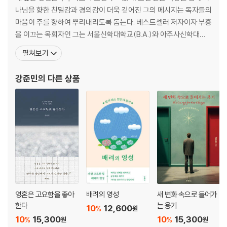
주 일. 설교 노트
나님을 향한 친밀감과 경외감이 더욱 깊어진 그의 메시지는 독자들의
마음이 주를 향하여 뿌리내리도록 돕는다. 베스트셀러 저자이자 부흥
PART 02. 내면의 정원 가꾸기
을 이끄는 목회자인 그는 서울신학대학교(B.A.)와 아주사신학대학
원(Azusa Pacific University, M.A./M.Div.), 탈봇신학교(Talbot
펼쳐보기
[3주]
Theological Seminary, Th.M.)에서 학위를 받았다. 미국 LA 소재
월요일. 말씀 묵상과 잠시 멈추는 지혜
로고스교회, 동양선교교회에 이어 현재 새생명비전교회 담임목사로
강준민
의 다른 상품
화요일. 말씀 묵상과 마음 닦기
섬기고
수요일. 말씀 묵상과 성실
목요일. 말씀 묵상과 깨달음
금요일. 말씀 묵상과 표현력
토요일. 내가 나에게
주 일. 설교 노트
[4주]
월요일. 말씀 묵상과 뿌리 깊은 영성
화요일. 말씀 묵상과 바라봄
영혼은 고요함을 좋아
배려의 영성
새 변화 속으로 들어가
수요일. 말씀 묵상과 거룩
한다
는 용기
10
12,600
%
원
목요일. 말씀 묵상과 경청
10
15,300
10
15,300
%
%
원
원