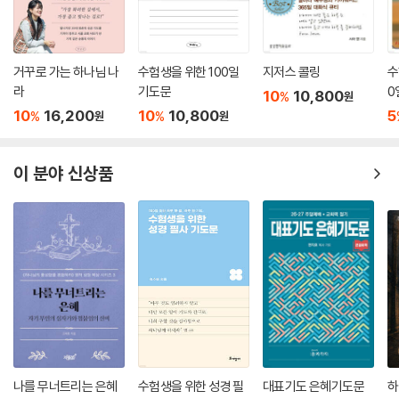
수요일. 말씀 묵상과 집중력
목요일. 말씀 묵상과 견딤의 능력
금요일. 말씀 묵상과 고독의 영성
거꾸로 가는 하나님 나
수험생을 위한 100일
지저스 콜링
수
토요일. 내가 나에게
라
기도문
0
10
10,800
%
원
주 일. 설교 노트
10
16,200
10
10,800
5
%
%
원
원
이 분야 신상품
나를 무너트리는 은혜
수험생을 위한 성경 필
대표기도 은혜기도문
하