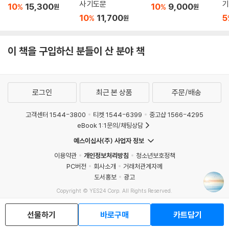
사 기도문
기
10
15,300
10
9,000
%
%
원
원
10
11,700
5
%
원
이 책을 구입하신 분들이 산 분야 책
로그인
최근 본 상품
주문/배송
고객센터 1544-3800
티켓 1544-6399
중고샵 1566-4295
eBook 1:1문의/채팅상담
예스이십사(주) 사업자 정보
이용약관
개인정보처리방침
청소년보호정책
PC버전
회사소개
거래처관계자께
도서홍보
광고
Copyright © YES24 Corp. All Rights Reserved.
MATOM1
선물하기
바로구매
카트담기