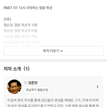
믿습니다.
PART 01. 다시 시작하는 말씀 묵상
이 책이 말씀을 묵상하는 당신에게 작은 불씨가 되어, 당신의 삶 속에서 오
래 타오르는 빛이 되기를 바랍니다. 이 책을 통해 당신의 삶에 말씀이 스며
[1주]
들고, 당신의 삶이 말씀이 되는 그 거룩한 신비를 경험하시길 바랍니다. 말
월요일. 말씀 묵상과 사랑
씀을 아는 삶에서 말씀을 사는 삶으로 변하는 은혜를 누리시길 바랍니다.
화요일. 말씀 묵상과 비움
말씀이 당신의 삶이 되고, 당신의 삶이 말씀이 되는 그 거룩한 변화가 지금
수요일. 말씀 묵상과 채움
당신 안에서 시작되기를 바랍니다. 그 여정을 조용히, 그러나 깊이 응원합
목요일. 말씀 묵상과 기다림
니다!
금요일. 말씀 묵상과 내려놓음
목차 더보기
토요일. 내가 나에게
주 일. 설교 노트
저자 소개
1
[2주]
월요일. 말씀 묵상과 고요함
화요일. 말씀 묵상과 기쁨
저
강준민
수요일. 말씀 묵상과 몰입
관심작가 알림신청
목요일. 말씀 묵상과 천천히 읽기
금요일. 말씀 묵상과 창조적 반복
수십여 권의 저서를 통해 성도들의 영성을 깨워온 그가, 이제 우리에
토요일. 내가 나에게
게 깊은 영성을 추구하도록 도전하고 있다. 오랜 말씀 묵상을 통해 하