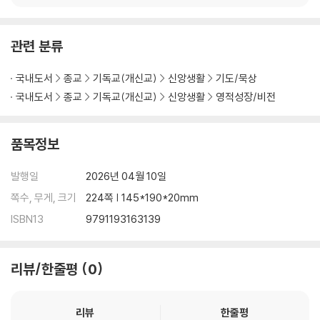
금요일. 말씀 묵상과 축적의 원리
토요일. 내가 나에게
주 일. 설교 노트
관련 분류
PART 03. 삶의 습관 정비하기
국내도서
종교
기독교(개신교)
신앙생활
기도/묵상
국내도서
종교
기독교(개신교)
신앙생활
영적성장/비전
[5주]
월요일. 말씀 묵상과 침묵
화요일. 말씀 묵상과 느리게 사는 지혜
품목정보
수요일. 말씀 묵상과 마음 지키기
목요일. 말씀 묵상과 분별력
발행일
2026년 04월 10일
금요일. 말씀 묵상과 통찰력
쪽수, 무게, 크기
224쪽 | 145*190*20mm
토요일. 내가 나에게
ISBN13
9791193163139
주 일. 설교 노트
[6주]
리뷰/한줄평
0
월요일. 말씀 묵상과 성령님
화요일. 말씀 묵상과 해석 능력
수요일. 말씀 묵상과 과업 성취
리뷰
한줄평