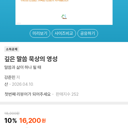
미리보기
사이즈비교
공유하기
소득공제
깊은 말씀 묵상의 영성
말씀과 삶이 하나 될 때
강준민
저
산
2026.04.10.
첫번째 리뷰어가 되어주세요
판매지수
252
18,000
원
10
16,200