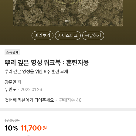
미리보기
사이즈비교
공유하기
소득공제
뿌리 깊은 영성 워크북 : 훈련자용
뿌리 깊은 영성을 위한 6주 훈련 교재
강준민
저
두란노
2022.01.26.
첫번째 리뷰어가 되어주세요
판매지수
48
13,000
원
10
11,700