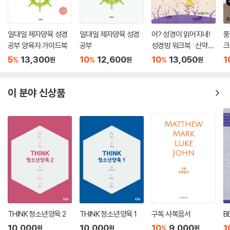
일대일 제자양육 성경
일대일 제자양육 성경
어? 성경이 읽어지네!
풍
공부 양육자 가이드북
공부
성경방 워크북 : 신약12
크
과
5
13,300
10
12,600
10
13,050
1
%
%
%
원
원
원
이 분야 신상품
THINK 청소년양육 2
THINK 청소년양육 1
구독 사복음서
B
10,000
10,000
10
9,000
1
%
원
원
원