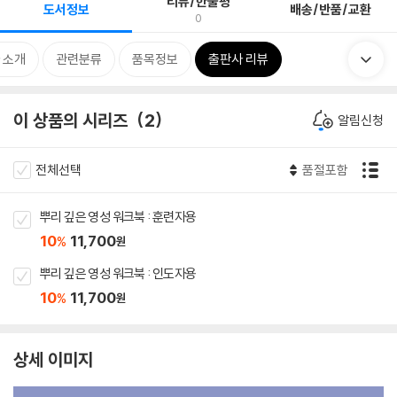
리뷰/한줄평
도서정보
배송/반품/교환
0
 소개
관련분류
품목정보
출판사 리뷰
이 상품의 시리즈
2
알림신청
전체선택
품절포함
뿌리 깊은 영성 워크북 : 훈련자용
10
11,700
%
원
뿌리 깊은 영성 워크북 : 인도자용
10
11,700
%
원
상세 이미지