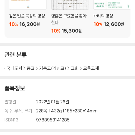
5주 열매 맺는 영성
깊은 말씀 묵상의 영성
영혼은 고요함을 좋아
배려의 영성
한다
10
16,200
10
12,600
%
%
원
원
Day 01 하나님은 열매를 찾으신다
10
15,300
%
원
Day 02 농작과 겸손의 원리
Day 03 은닉과 깨어짐의 원리
Day 04 예수님과 연합하는 원리
관련 분류
Day 05 열매를 넘어 나눔과 섬김으로
국내도서
종교
기독교(개신교)
교회
교육교재
6주 뻗어 나가는 영성
Day 01 뻗어 나가는 영성의 삶
품목정보
Day 02 복음을 위해 믿음으로 전진하기
Day 03 영적 인도자의 중요성 깨닫기
발행일
2022년 01월 26일
Day 04 삶을 바꾸는 소중한 만남
쪽수, 무게, 크기
228쪽 | 432g | 185*230*14mm
Day 05 탁월한 영성을 유지하는 비결
ISBN13
9788953141285