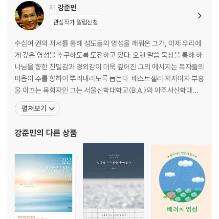
Day 03 근본적인 마음의 개혁
저
강준민
Day 04 농부의 마음으로 내면 가꾸기
관심작가 알림신청
Day 05 예배는 생명이다
수십여 권의 저서를 통해 성도들의 영성을 깨워온 그가, 이제 우리에
3주 내면의 변화를 위한 말씀 묵상
게 깊은 영성을 추구하도록 도전하고 있다. 오랜 말씀 묵상을 통해 하
나님을 향한 친밀감과 경외감이 더욱 깊어진 그의 메시지는 독자들의
Day 01 생각의 중요성 깨닫기
마음이 주를 향하여 뿌리내리도록 돕는다. 베스트셀러 저자이자 부흥
Day 02 생각은 우리의 미래를 결정한다
을 이끄는 목회자인 그는 서울신학대학교(B.A.)와 아주사신학대학
Day 03 행복은 우리의 생각에 달렸다
원(Azusa Pacific University, M.A./M.Div.), 탈봇신학교(Talbot
펼쳐보기
Day 04 지혜는 계속 자라야 한다
Theological Seminary, Th.M.)에서 학위를 받았다. 미국 LA 소재
Day 05 육의 생각과 영의 생각 분별하기
로고스교회, 동양선교교회에 이어 현재 새생명비전교회 담임목사로
강준민
의 다른 상품
섬기고
4주 깊은 영성을 위한 영적 훈련
Day 01 훈련을 통해 탁월함 얻기
Day 02 풍요로운 삶을 위한 훈련
Day 03 영적 훈련의 필수 코스, 광야 학교 1
Day 04 영적 훈련의 필수 코스, 광야 학교 2
Day 05 영적 훈련의 필수 코스, 광야 학교 3