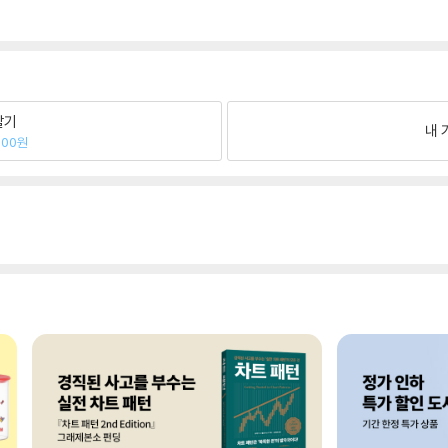
팔기
내 
000원