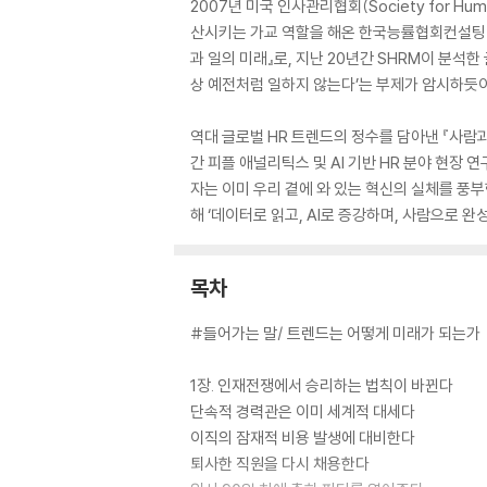
2007년 미국 인사관리협회(Society for H
산시키는 가교 역할을 해온 한국능률협회컨설팅(K
과 일의 미래』로, 지난 20년간 SHRM이 분석
상 예전처럼 일하지 않는다’는 부제가 암시하듯이
역대 글로벌 HR 트렌드의 정수를 담아낸 『사람과
간 피플 애널리틱스 및 AI 기반 HR 분야 현장
자는 이미 우리 곁에 와 있는 혁신의 실체를 풍부
해 ‘데이터로 읽고, AI로 증강하며, 사람으로 
목차
#들어가는 말/ 트렌드는 어떻게 미래가 되는가
1장. 인재전쟁에서 승리하는 법칙이 바뀐다
단속적 경력관은 이미 세계적 대세다
이직의 잠재적 비용 발생에 대비한다
퇴사한 직원을 다시 채용한다