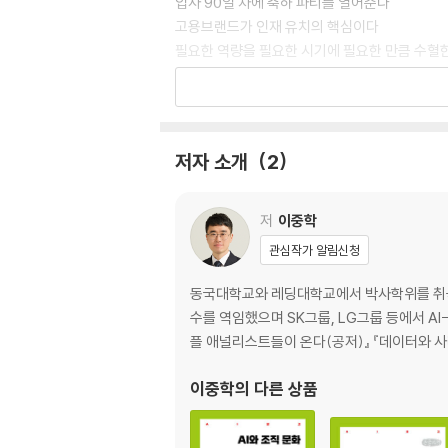
입사 90일 차에 축하 파티를 열어준다
고용브랜드가 인재 유치의 핵심이다
필요한 역량을 필요한 시기에 필요한 만큼 수혈
검증 가능한 스킬 중심으로 채용의 틀을 재편한
2장. 소프트HR이 부상한다
리더십과 조직문화의 시대가 온다
저자 소개
2
직원 중심의 조직문화가 각광받는다
세대 다양성을 포용하는 조직문화를 모색한다
포용성과 시민성이 높은 조직문화를 구축한다
저
이중학
직원경험에서 인간경험으로 확장한다
관심작가 알림신청
3장. 일을 재정의한다
동국대학교와 레딩대학교에서 박사학위를 취
직무가 해체되고 일의 경계가 무너진다
수를 역임했으며 SK그룹, LG그룹 등에서 AI
하이브리드 근무가 진화한다
플 애널리스트들이 온다(공저)』 『데이터와 사
긱노동이 확대되면서 긱경제가 도래한다
AI와 인간지능이 결합된 융합형 지능이 필요하
이중학
의 다른 상품
4장. HR의 역할을 재창조한다