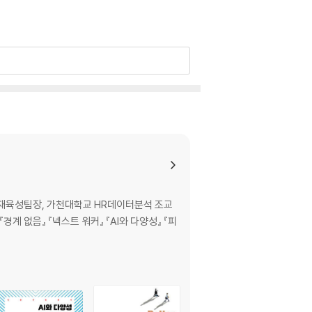
재육성팀장, 가천대학교 HR데이터분석 조교
계 없음』 『넥스트 워커』 『AI와 다양성』 『피