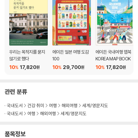
우리는 목적지를 묻지
에이든 일본 여행 도감
에이든 국내여행 맵북
않기로 했다
100
KOREA MAP BOOK
10
17,820
10
29,700
10
17,820
%
%
%
원
원
원
관련 분류
국내도서
건강 취미
여행
해외여행
세계/영문지도
국내도서
여행
해외여행
세계/영문지도
품목정보