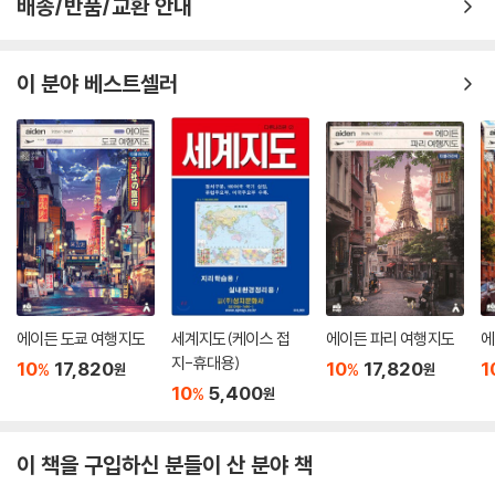
배송/반품/교환 안내
이 분야 베스트셀러
에이든 도쿄 여행지도
세계지도(케이스 접
에이든 파리 여행지도
에
지-휴대용)
10
17,820
10
17,820
1
%
%
원
원
10
5,400
%
원
이 책을 구입하신 분들이 산 분야 책