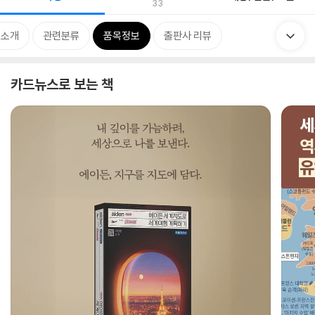
33
 소개
관련분류
품목정보
출판사 리뷰
카드뉴스로 보는 책