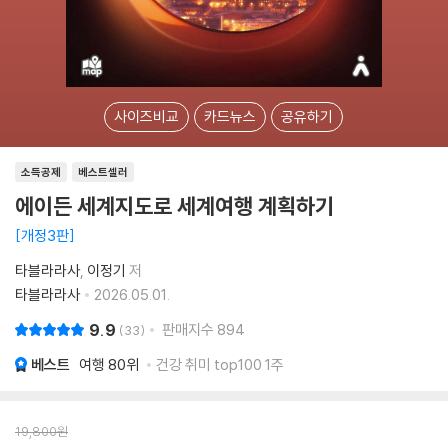
사이즈비교
카드뉴스
공유하기
소득공제
베스트셀러
에이든 세계지도로 세계여행 계획하기
개정3판
타블라라사
이정기
저
타블라라사
2026.05.01.
9.9
판매지수
894
33
베스트
여행
80위
건강 취미 top100 1주
19,800
원