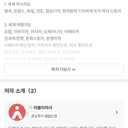
1. 세계 역사지도
영국, 프랑스, 독일, 인도, 캄보디아, 한국등의 170여개 국가 역사 스토리
2. 세계 여행지도
유럽, 아프리카, 아시아, 오세아니아, 아메리카
전세계 문명, 문화스토리, 분쟁지역
시베리아 횡단열차, 아프리카 횡단도로, 미국 횡단도로
몽골제국, 로마제국, 페르시아제국, 티무르제국
바스코다가마 항해경로, 콜럼버스 항해경로
목차 더보기
3. 세계지도 맵북
4. 세계지도 트래블노트
저자 소개
2
저
타블라라사
관심작가 알림신청