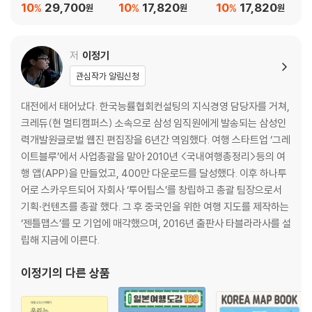
10
29,700
10
17,820
10
17,820
%
%
%
원
원
원
저
이정기
관심작가 알림신청
대전에서 태어났다. 한국능률협회컨설팅의 지식경영 담당자를 거쳐,
크레듀(현 멀티캠퍼스) 소속으로 삼성 임직원에게 발송되는 삼성인
력개발원글로벌 웹진 편집장을 6년간 역임했다. 여행 스타트업 ‘그레
이트블루’에서 사업총괄을 맡아 2010년 <국내여행총정리>등의 여
행 앱(APP)을 만들었고, 400만 다운로드를 달성했다. 이후 하나투
어로 스카우트되어 자회사 ‘투어팁스’를 창립하고 총괄 팀장으로서
기획·컨텐츠를 총괄 했다. 그 후 중국인을 위한 여행 지도를 제작하는
‘젠틀맵스’를 모 기업에 매각했으며, 2016년 출판사 타블라라사를 설
립해 지금에 이른다.
이정기
의 다른 상품