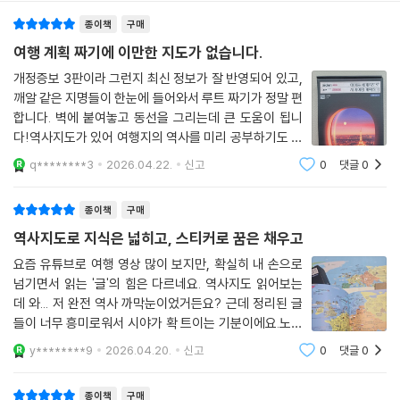
종이책
구매
여행 계획 짜기에 이만한 지도가 없습니다.
개정증보 3판이라 그런지 최신 정보가 잘 반영되어 있고,
깨알 같은 지명들이 한눈에 들어와서 루트 짜기가 정말 편
합니다. 벽에 붙여놓고 동선을 그리는데 큰 도움이 됩니
다!역사지도가 있어 여행지의 역사를 미리 공부하기도 좋
아요.아는만큼 보인다고 하잖아요!!비행기 창밖으로 보이
q********3
2026.04.22.
신고
0
댓글
0
는 파리가 너무 낭만적이에요:)파리부터 시작해서 유럽여
행 시작해보려구요!
종이책
구매
역사지도로 지식은 넓히고, 스티커로 꿈은 채우고
요즘 유튜브로 여행 영상 많이 보지만, 확실히 내 손으로
넘기면서 읽는 '글'의 힘은 다르네요. 역사지도 읽어보는
데 와... 저 완전 역사 까막눈이었거든요? 근데 정리된 글
들이 너무 흥미로워서 시야가 확 트이는 기분이에요.노트
펼쳐놓고 '이 도시 가면 이거 꼭 해봐야지' 체크하다 보면
y********9
2026.04.20.
신고
0
댓글
0
벌써 비행기 탄 것 같아요. ㅎㅎ 무엇보다 스티커 붙이는
재미가 중독성 갑입니다! 지도를 온통
종이책
구매