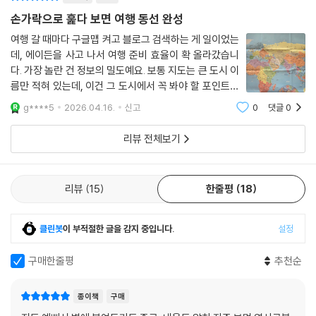
손가락으로 훑다 보면 여행 동선 완성
여행 갈 때마다 구글맵 켜고 블로그 검색하는 게 일이었는
데, 에이든을 사고 나서 여행 준비 효율이 확 올라갔습니
다. 가장 놀란 건 정보의 밀도예요. 보통 지도는 큰 도시 이
름만 적혀 있는데, 이건 그 도시에서 꼭 봐야 할 포인트와
유래가 작은 글씨로 빼곡하게 적혀 있습니다.지도를 펴놓
g****5
2026.04.16.
신고
0
댓글
0
고 손가락으로 짚어보면서 여행지를 발견하는 재미가 쏠
쏠해요. 굳이 검색하지 않아도 대륙별,
리뷰 전체보기
리뷰
15
한줄평
18
클린봇
이 부적절한 글을 감지 중입니다.
설정
구매한줄평
추천순
종이책
구매