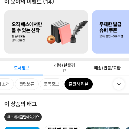
이 분야의 이벤트
14
리뷰/한줄평
도서정보
배송/반품/교환
17
 소개
관련분류
품목정보
출판사 리뷰
이 상품의 태그
#크레마클럽에있어요