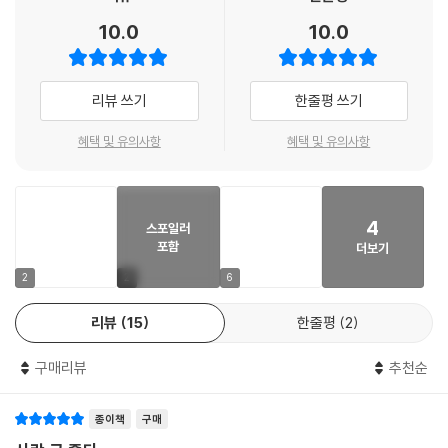
1장 「아주 오래 사랑하기」는 사랑의 가장 밝고도 위태로운 순간들을 담고
10.0
10.0
있다. 사랑이 시작될 때의 확신, 관계 안에서 느끼는 자유와 결속, 그리고
‘아주 오래 사랑하고 싶다’는 다짐이 어떻게 한 사람의 태도가 되는지를 따
라간다. 목련꽃, 런던, 옥상, 계절과 같은 구체적인 풍경 속에서 사랑은 감
리뷰 쓰기
한줄평 쓰기
정이 아니라 삶의 방식으로 드러난다.
혜택 및 유의사항
혜택 및 유의사항
작가는 사랑을 이상화하지 않지만, 그럼에도 불구하고 사랑을 믿고 선택해
온 자신을 솔직하게 보여준다. 이 장은 사랑이 끝나기 전의 기록이자, 사랑
을 살아내던 시기의 밀도 높은 초상이다. 설렘과 낭만, 결속의 기쁨이 교차
4
스포일러
하며 ‘사랑이 가능했던 시간’이 어떻게 한 사람을 형성하는지 보여준다.
포함
더보기
사라진 관계보다 더 오래 남는 것은
2
2
6
그 관계를 통과한 이후의 나 자신이라는 사실
리뷰
15
한줄평
2
2장 「오늘 사라질 것처럼」은 이별 이후에도 끝나지 않는 감정의 잔존을 다
구매리뷰
추천순
룬다. 사랑이 과거형이 되었음에도 여전히 남아 있는 기억, 습관, 말버릇,
몸의 반응들을 통해 관계가 남긴 흔적을 세밀하게 추적한다. 작가는 이별
종이책
구매
을 정리나 극복의 대상으로 다루지 않는다. 대신 끝났음에도 계속해서 자
신을 흔드는 감정들을 ‘난제’로 받아들이며, 사랑이 남긴 결핍과 반복을 정