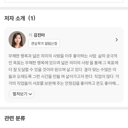
여름에서 겨울까지
낭만 옥상
미의 인식에 관하여
저자 소개
1
구슬 줄이 끊어짐
LP
겨울의 색
저
김진아
오늘 사라질 것처럼 아주 오래 사랑하기
관심작가 알림신청
제2장 오늘 사라질 것처럼
무해한 행복과 넓은 의미의 사랑을 아주 좋아하는 사람. 삶의 궁극적
인 목표는 무해한 행복에 있으며 넓은 의미의 사랑 을 통해 그 목표에
난제
더 잘 도달할 수 있을 것이라 믿으며 살고 있다. 결이 맞는 수많은 이
물들어도 좋은 사람
들과 오래도록 그런 시간을 만들 며 살아가고자 한다. 직업이 많다. 각
공항
각의 직업들이 서로를 보완해 주는 안정감을 좋아하고 돈도 좋아해서
고질병
N잡의 삶에 아주 만족하고 있다. 작지만 크고, 말랑하지만 단단하고,
펼쳐보기
좋은 사람
무해하지만 고자극의 사 람으로 스스로를 정의하고 있다. 자신에 대
가지고 싶은 것
한 마음이 비록 애증일지언정, 꾸준히 사랑일 수 있음에 감사하고 있
나를 돌보는 법을 모르는
다. 살아감의 목표는 무해한 행복
결핍과 사랑에 관하여
관련 분류
너는 그렇게 나쁜 사람이 아닐지도 모른다