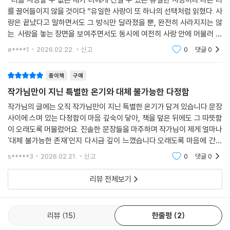
김진아는 사랑의 정체성을 규정하거나 선언하지 않는다. 대신 사랑 앞에서
를 끌어들이지 않을 것이다.”유일한 사랑이 또 하나의 선택처럼 읽혔다. 사
드러났던 자신의 모습들을 복습하듯 기록하며, 사랑이 남긴 상실과 결핍,
랑은 끝났다고 말하면서도 그 방식만 달라졌을 뿐, 완전히 사라지지는 않
그리고 그 이후에도 계속되는 삶의 태도를 보여준다. 『사랑이 오기로 한 자
는. 사랑을 놓는 장면을 보여주면서도 동시에 여전히 사랑 안에 머물러 있
리』는 사랑을 선택하는 데 더 많은 용기가 필요했던 사람들의 감정을 정직
는듯한지나간 나의 경험을 보는 듯했다. 행복과 불안을 동시에 품고 있던
e****1
2026.02.22.
신고
0
댓글
0
하게 담아낸다. 이 책이 말하고자 하는 것은 단 하나다. 사랑은 누구에게나
사랑, 나의 최
같은 모습으로 오지 않지만, 그 사랑을 살아낸 경험은 모두의 삶을 변화시
종이책
구매
킨다는 사실이다.
작가님만이 지닌 특별한 온기와 대체 불가능한 다정함
작가님의 글에는 오직 작가님만이 지닌 특별한 온기가 담겨 있습니다.문장
사이에 스며 있는 다정함이 마음 깊숙이 닿아, 책을 덮은 뒤에도 그 따뜻함
이 오래도록 머물렀어요. 진솔한 문장들을 마주하며 작가님이 제게 얼마나
'대체 불가능한 존재'인지 다시금 깊이 느꼈습니다.오래도록 마음에 간직
하고 싶은 책입니다. 감사합니다.
s*****3
2026.02.21.
신고
0
댓글
0
리뷰 전체보기
리뷰
15
한줄평
2