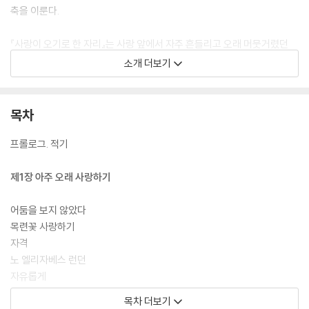
축을 이룬다.
『사랑이 오기로 한 자리』는 사랑 앞에서 자주 흔들리고 오래 머뭇거렸던
이들에게, 이 책은 말한다. 오지 않은 사랑의 자리 역시 우리의 삶을 지나온
소개 더보기
하나의 진실이었다고.
목차
프롤로그. 적기
제1장 아주 오래 사랑하기
어둠을 보지 않았다
목련꽃 사랑하기
자격
노 엘리자베스 런던
자유롭게
나는 네게 모든 것을 말하고 싶어
목차 더보기