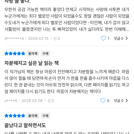
사랑 글 좋다.
면으로 응시한다. 이 장에서 사랑은 그리움이나 미화의 대상이 아니라, 스
무한히 공감 가능한 책이라 좋았다.언제고 시작하는 사랑에 서투른 내가
스로를 이해하기 위해 반드시 통과해야 하는 감정의 구조로 제시된다. 독
누군가에게는 죄다 별로인 사람이 되었을수도 정말 괜찮은 사람이 되었을
자는 이 장을 통해 이별 이후의 시간이 얼마나 복잡하고 현실적인지를 마
수도내가 누군가에게 죄다 별로인 사람이었다면 -미안해, 내가 겁이 많고
주하게 된다.
서툴렀어. 몰랐겠지만 나는 푹 빠져있었어. 내가 싫더라도 한번 이해해주
라🥹✨️지난 기억, 추억으로 더 단단한 사람이 되어가는 중이다상처 받고
d*******6
2026.02.15.
신고
1
댓글
0
아물어야 성장
모든 순간이 겹겹이 쌓여 만들어진 지금
사랑을 겪어낸 나는 어떤 사람이 되었는가
종이책
구매
차분해지고 싶은 날 읽는 책
3장 「사랑이 있어 다행이라고」는 사랑을 통과한 이후의 태도에 관한 장이
다. 결혼, 동반자, 일상, ‘보통의 좋음’ 같은 단어들이 등장하며 사랑을 삶의
이 작가님의 책은 항상 마음이 잔잔해지고 차분함을 느끼게 해준다. 마음
이 많이 힘들 때 당연하게 손이 먼저 가 한줄 한줄 흡수시키며 마음을 다스
지속 가능한 형태로 다시 바라본다. 작가는 더 이상 사랑을 극적인 감정의
린다. 한 권 끝내는 것이 아쉬워 천천히 읽으며, 다른 페이지를 읽기도 하고
사건으로만 다루지 않는다. 대신 사랑을 경험한 이후에야 가능해진 안정,
앞 페이지를 다시 읽기도 한다. 마음이 차분해지는 책이다.
책임, 그리고 타인과 함께 늙어가는 상상을 차분히 풀어낸다. 사랑이 오지
않았거나, 떠나갔더라도 그 경험이 한 사람을 어떻게 성장시키는지를 보여
u****6
2026.02.28.
신고
0
댓글
0
주며, 결국 이 책은 사랑의 성공 여부가 아니라 사랑을 통과한 인간의 존엄
에 대해 말한다. ‘사랑이 있어 다행’이라는 문장은, 사랑이 남았기 때문이
종이책
구매
아니라 사랑할 수 있었던 자신을 긍정하는 선언에 가깝다.
끝났다고 말하면서도
“너를 사랑할 수 없는 내가 너에게 건넬 수 있는 유일한 사랑이다.나는 너