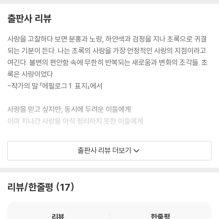
에필로그 2. 변화
출판사 리뷰
사랑을 고찰하다 보면 분홍과 노랑, 하얀색과 검정을 지나 초록으로 귀결
되는 기분이 든다. 나는 초록의 사랑을 가장 안정적인 사랑의 지점이라고
여긴다. 불변의 편안함 속에 무한히 반복되는 새로움과 변화의 조각들. 초
록은 사랑이었다.
-작가의 말 「에필로그 1. 표지」에서
사랑을 믿고 싶지만, 동시에 두려운 이들에게
이미 지나간 사랑을 아직 정리하지 못한 이들에게
“사랑이 오기로 한 자리에, 당신은 아직 서 있는가.”
출판사 리뷰 더보기
『사랑이 오기로 한 자리』는 사랑을 감정의 사건이 아니라 존재의 방식으로
기록한 에세이다. 김진아 작가는 사랑의 시작과 몰입, 상실과 회복의 과정
리뷰/한줄평
17
을 한 인간의 내면 성장 서사로 풀어내며, 관계가 남긴 감정의 흔적을 차분
히 되짚는다.
리뷰
한줄평