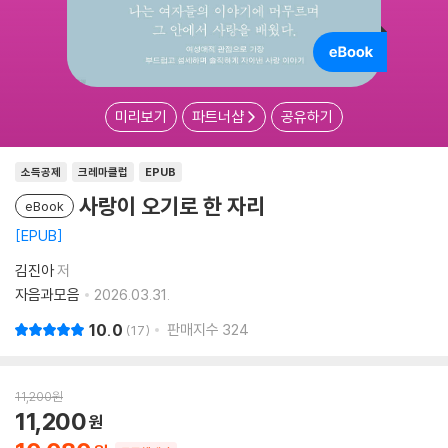
미리보기
파트너샵
공유하기
소득공제
크레마클럽
EPUB
사랑이 오기로 한 자리
eBook
EPUB
김진아
저
자음과모음
2026.03.31.
10.0
판매지수
324
17
11,200
원
11,200