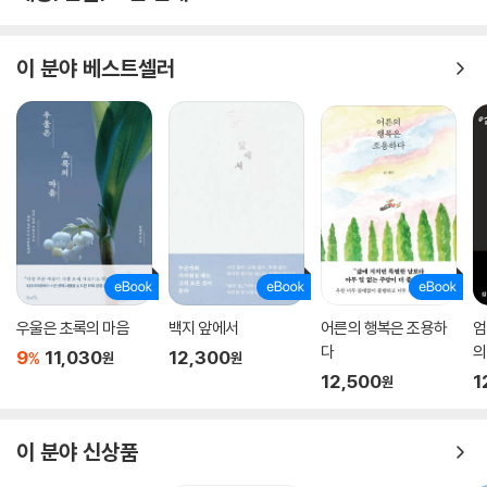
이 분야 베스트셀러
우울은 초록의 마음
백지 앞에서
어른의 행복은 조용하
엄
다
의
9
11,030
12,300
%
원
원
12,500
1
원
이 분야 신상품