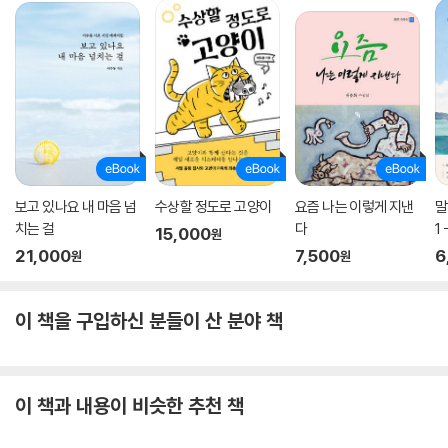
보고 있나요 내 마음 넘
수상할 정도로 고양이
요즘 나는 이렇게 지낸
말
치는 걸
다
1
15,000
원
21,000
7,500
6
원
원
이 책을 구입하신 분들이 산 분야 책
이 책과 내용이 비슷한 추천 책