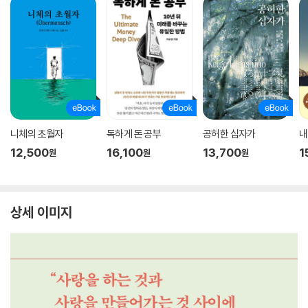
니체의 초월자
독하게 돈 공부
공허한 십자가
내
12,500
16,100
13,700
1
원
원
원
상세 이미지