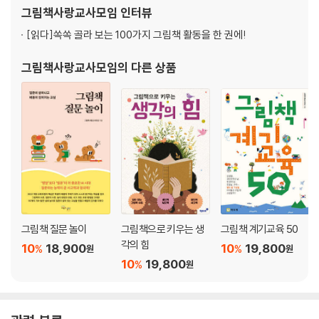
· 사회
그림책사랑교사모임
인터뷰
· 과학
[읽다]
쏙쏙 골라 보는 100가지 그림책 활동을 한 권에!
· 실과
그림책사랑교사모임
의 다른 상품
도서목록
그림책 질문 놀이
그림책으로 키우는 생
그림책 계기교육 50
각의 힘
10
18,900
10
19,800
%
%
원
원
10
19,800
%
원