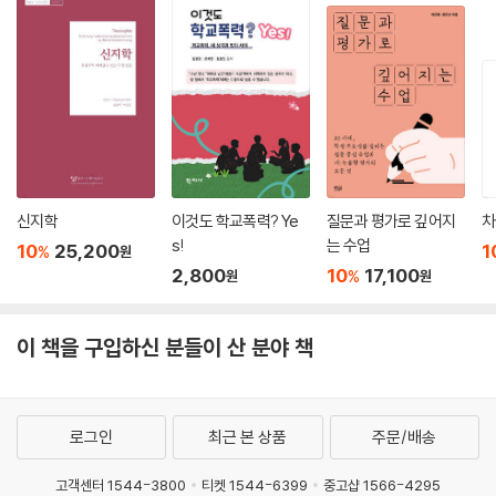
신지학
이것도 학교폭력? Ye
질문과 평가로 깊어지
차
s!
는 수업
10
25,200
1
%
원
2,800
10
17,100
%
원
원
이 책을 구입하신 분들이 산 분야 책
로그인
최근 본 상품
주문/배송
고객센터 1544-3800
티켓 1544-6399
중고샵 1566-4295