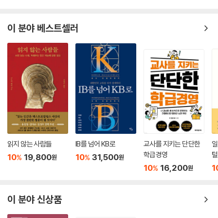
이 분야 베스트셀러
읽지 않는 사람들
IB를 넘어 KB로
교사를 지키는 단단한
일
학급경영
털
10
19,800
10
31,500
%
%
원
원
10
16,200
1
%
원
이 분야 신상품