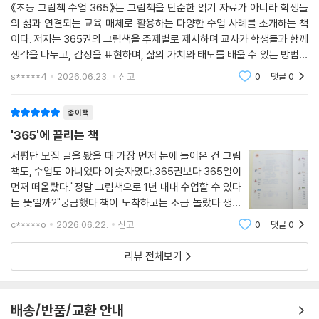
《초등 그림책 수업 365》는 그림책을 단순한 읽기 자료가 아니라 학생들
의 삶과 연결되는 교육 매체로 활용하는 다양한 수업 사례를 소개하는 책
이다. 저자는 365권의 그림책을 주제별로 제시하며 교사가 학생들과 함께
생각을 나누고, 감정을 표현하며, 삶의 가치와 태도를 배울 수 있는 방법을
구체적으로 안내한다.이 책을 읽으며 가장 인상 깊었던 점은 그림책이 단
s*****4
2026.06.23.
신고
0
댓글
0
순히 저학년 학생
종이책
'365'에 끌리는 책
서평단 모집 글을 봤을 때 가장 먼저 눈에 들어온 건 그림
책도, 수업도 아니었다.이 숫자였다.365권보다 365일이
먼저 떠올랐다."정말 그림책으로 1년 내내 수업할 수 있다
는 뜻일까?"궁금했다.책이 도착하고는 조금 놀랐다.생각
보다 두꺼웠다.1학년부터 6학년까지, 국어와 통합, 도덕,
c*****o
2026.06.22.
신고
0
댓글
0
사회, 과학, 실과까지 연결되어 있었다.그런데 막상 펼쳐
보니 또 다른 생각이 들었다."어? 이게 뭐
리뷰 전체보기
배송/반품/교환 안내