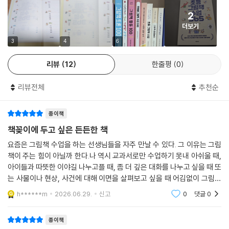
2
더보기
3
4
6
리뷰
12
한줄평
0
리뷰전체
추천순
종이책
책꽂이에 두고 싶은 든든한 책
요즘은 그림책 수업을 하는 선생님들을 자주 만날 수 있다. 그 이유는 그림
책이 주는 힘이 아닐까 한다.나 역시 교과서로만 수업하기 못내 아쉬울 때,
아이들과 따뜻한 이야길 나누고플 때, 좀 더 깊은 대화를 나누고 싶을 때 또
는 사물이나 현상, 사건에 대해 이면을 살펴보고 싶을 때 어김없이 그림책
을 든다. 수업을 하다보면 더 다양한 그림책, 주제에 더 부합하는 그림책을
h******m
2026.06.29.
신고
0
댓글
0
알고 싶
종이책