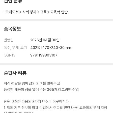
관련 분류
국내도서
사회 정치
교육
교육학 일반
품목정보
발행일
2026년 04월 30일
쪽수, 무게, 크기
432쪽 | 170*240*30mm
ISBN13
9791199803107
출판사 리뷰
지식 전달을 넘어 삶의 의미를 일깨우고
풍성한 배움의 장을 열어 주는 365개의 그림책 수업
단원 구성은 다음의 3가지 요소로 이루어진다.
1. 책의 기본 정보와 함께 수업에서 주목할 만한 내용, 교과와의 연계 지점