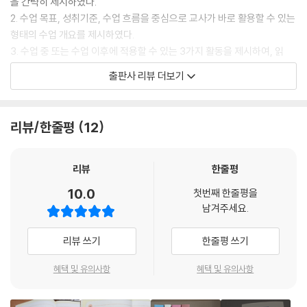
을 간략히 제시하였다.
2. 수업 목표, 성취기준, 수업 흐름을 중심으로 교사가 바로 활용할 수 있는
형태의 수업 개요를 제시하였다.
3. 수업 중 또는 수업 이후에 적용할 수 있는 3가지 활동을 제시하여, 읽
기-이해-확장의 흐름이 자연스럽게 이어지도록 구성하였다. 활동은 개인
출판사 리뷰 더보기
활동, 모둠 활동, 학급 전체 활동 등 다양한 수업 상황을 고려하여 설계하였
다.
리뷰/한줄평
12
아울러 본 책에는 제시된 활동과 연계하여 활용할 수 있는 활동지를 함께
제공한다. 활동지는 수업 현장에서 바로 인쇄하여 사용할 수 있도록 구성
하였으며, 교사의 재구성과 선택을 전제로 하여 유연하게 활용할 수 있도
리뷰
한줄평
록 하였다. 이 책은 ‘그림책 수업 안내서’에 머무르지 않는다. 궁극적으로는
10.0
첫번째 한줄평을
교육과정 개정으로 인한 현장의 혼란을 줄이고, 교사가 교육과정과 수업
남겨주세요.
사이에서 느끼는 간극을 메우는 실천적 길잡이가 되고자 한다. 아이들에게
는 배움의 즐거움을 주고, 교사에게는 수업 설계에 확신을 주는 것 그리고
리뷰 쓰기
한줄평 쓰기
교육과정이 교실 안에서 살아 움직이도록 돕고자 한다. 이 책과 이 책에서
소개하는 그림책을 통해 교육과정이 더 따뜻하고, 더 분명하게 교실에 닿
혜택 및 유의사항
혜택 및 유의사항
기를 기대한다.