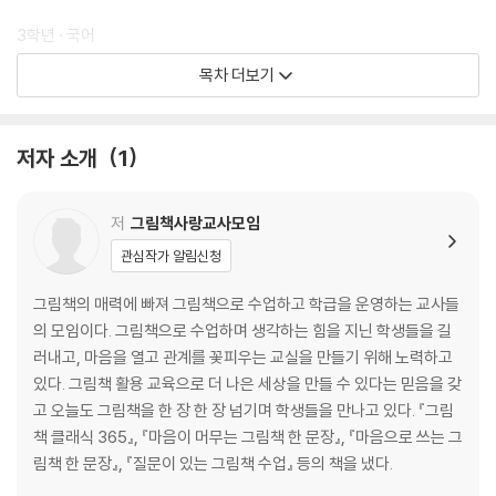
선택을 고민하고, 장면 너머의 이야기를 상상하며, 자신의 경험과 감정을
연결한다. 이 과정에서 배움은 교사가 전달하는 것이 아니라, 학습자 스스
3학년 · 국어
로 구성하는 경험이 된다.
· 도덕
목차 더보기
· 사회
· 과학
저자 소개
1
4학년 · 국어
· 도덕
· 사회
저
그림책사랑교사모임
· 과학
관심작가 알림신청
5학년 · 국어
그림책의 매력에 빠져 그림책으로 수업하고 학급을 운영하는 교사들
· 도덕
의 모임이다. 그림책으로 수업하며 생각하는 힘을 지닌 학생들을 길
· 사회
러내고, 마음을 열고 관계를 꽃피우는 교실을 만들기 위해 노력하고
· 과학
있다. 그림책 활용 교육으로 더 나은 세상을 만들 수 있다는 믿음을 갖
· 실과
고 오늘도 그림책을 한 장 한 장 넘기며 학생들을 만나고 있다. 『그림
책 클래식 365』, 『마음이 머무는 그림책 한 문장』, 『마음으로 쓰는 그
6학년 · 국어
림책 한 문장』, 『질문이 있는 그림책 수업』 등의 책을 냈다.
· 도덕