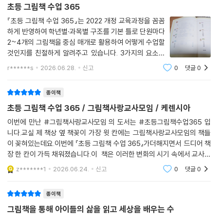
초등 그림책 수업 365
『초등 그림책 수업 365』는 2022 개정 교육과정을 꼼꼼
하게 반영하여 학년별·과목별 구조를 기본 틀로 단원마다
2~4개의 그림책을 중심 매개로 활용하여 어떻게 수업할
것인지를 친절하게 알려주고 있습니다. 3가지의 요소로
이루어져 있는데, 첫째 그림책 소개에서는 책의 기본 정보
r******s
2026.06.28.
신고
0
댓글
0
와 수업에서 주목할 만한 내용, 교과와의 연계 지점을 간
략히 제시하고, 둘재 그림책 수업 계획에서는
종이책
초등 그림책 수업 365 / 그림책사랑교사모임 / 케렌시아
이번에 만난 #그림책사랑교사모임 의 도서는 #초등그림책수업365 입
니다.교실 제 책상 옆 책꽂이 가장 윗 칸에는 그림책사랑교사모임의 책들
이 꽂혀있는데요.이번에 『초등 그림책 수업 365』가더해지면서 드디어 책
장 한 칸이 가득 채워졌습니다.이 책은 이러한 변화의 시기 속에서 교사들
이 교육과정을 좀 더 쉽게 이해하고, 실제 수업으로 자연스럽게 연결할 수
z*******1
2026.06.24.
신고
0
댓글
0
있도록 돕기 위해 기
종이책
그림책을 통해 아이들의 삶을 읽고 세상을 배우는 수