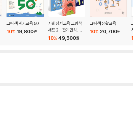
그림책 계기교육 50
사회정서교육 그림책
그림책 생활교육
세트 2 - 관계인식, 공
10
19,800
10
20,700
%
%
원
원
동체
10
49,500
%
원