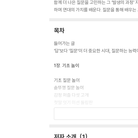
함께 더 나은 질문을 고민하는 그 ‘발생의 과정’
하며 연대의 가치를 배운다. 질문을 통해 배우는
목차
들어가는 글
‘답’보다 ‘질문’이 더 중요한 시대, 질문하는 능
1장. 기초 놀이
기초 질문 놀이
솥뚜껑 질문 놀이
감정 퍼즐 다섯 고개
첫말 잇기 미션 돌림판
질문 탐험가
‘만약에’로 모으는 이야기
무엇이든 물어보세요
질문 낚시 놀이
저자 소개
1