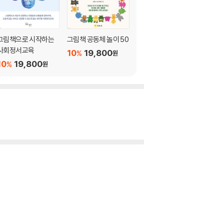
그림책으로 시작하는
그림책 공동체 놀이 50
에듀테크 & AI 수업
사회정서교육
10
19,800
10
19,800
%
%
원
원
10
19,800
%
원