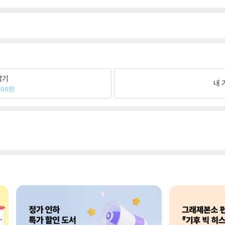
팔기
내 
200원