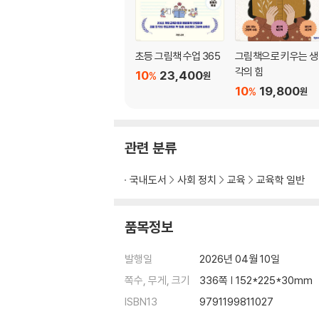
줄줄이 질문 말하기 놀이
네모 세모 동그라미 질문 놀이
GO? STOP! 질문 놀이
초등 그림책 수업 365
그림책으로 키우는 생
31 점수판 질문 놀이
각의 힘
10
23,400
%
원
그림 릴레이 질문 놀이
10
19,800
%
원
마블 질문 여행
한 걸음 ORID 질문 놀이
질문 상자 놀이
Blooket 활용 질문 게임
관련 분류
3장. 심화 놀이
국내도서
사회 정치
교육
교육학 일반
육색 사고 모자 질문 놀이
품목정보
거미줄 질문 놀이
키워드 질문 놀이
발행일
2026년 04월 10일
밸런스 게임 질문 놀이
쪽수, 무게, 크기
336쪽 | 152*225*30mm
굴려라! 질문·미션 주사위 놀이
질문으로 완성하는 퍼즐
ISBN13
9791199811027
Padlet Arcade 플래시 카드 활용 스피드 게임