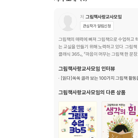
질문 지존 피라미드
생각을 잇는 꼬꼬무 기차 여행
지우기 질문 놀이
저
그림책사랑교사모임
참참참 질문 모으기 놀이
관심작가 알림신청
사방치기 질문 놀이
그림책의 매력에 빠져 그림책으로 수업하고 학
2장. 발전 놀이
는 교실을 만들기 위해 노력하고 있다. 그림책
클래식 365』, 『마음이 머무는 그림책 한 문장
거꾸로 질문 놀이
질문 빙고 놀이
그림책사랑교사모임
인터뷰
질문 딩고 놀이
[읽다]
쏙쏙 골라 보는 100가지 그림책 활동을
제퍼디 질문 놀이
핫시팅 인터뷰 놀이
그림책사랑교사모임
의 다른 상품
육하원칙 주사위 질문 놀이
질문 공놀이
질문 카드 놀이
난이도별 질문 놀이
기초 질문 주사위 달리기
질문 젠가 놀이