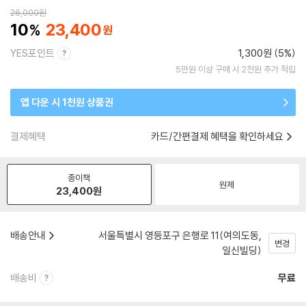
26,000
원
10
23,400
YES포인트
1,300원 (5%)
5만원 이상 구매 시 2천원 추가 적립
앱 다운 시 1천원 상품권
결제혜택
카드/간편결제 혜택을 확인하세요
종이책
원제
23,400
원
배송안내
서울특별시 영등포구 은행로 11(여의도동,
변경
일신빌딩)
배송비
무료