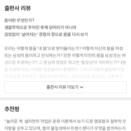
오히려 규범적인 젠더의 생산 자체가 몸의 ‘느껴지는 감각(felt sens
출판사 리뷰
e)’과 몸의 육체적 윤곽 간의 괴리에 의존하며, 이러한 괴리를 병리적 구조
로 볼 필요가 없다는 것이다.
몸이란 무엇인가?
생물학적으로 주어진 육체 덩어리가 아니라
현상학, 정신분석학, 퀴어 이론과 트랜스젠더 이론 각각은 몸을 추정한다
끊임없이 ‘살아지는’ 경험의 장으로 몸을 다시 보기
는 것이 무엇을 의미하는가 하는 문제에 접근할 때 몸의 ‘느껴지는 감각’을
최우선적으로 강조한다. 이때 각 분과학문이 사용하는 각기 다른 수단들을
우리는 어떻게 몸을 ‘내 몸’으로 받아들이는가? 어떻게 자신의 몸을 여성
함께 검토한다면, 느껴지는 감각이 대개 아무런 의심 없이 받아들여지는
또는 남성의 몸이라고 인식하는가? 또한 어떻게 타인의 몸을 남성 또는 여
몸의 윤곽이 어디까지인지 그 한계를 파악하는 일에 착수할 수 있다.
성으로 추정하는가? 그 중심에 정말로 확고한 ‘물질성’이 자리하는가? 《몸
--- 「서론」 중에서
을 추정하기》는 이러한 질문들에서 출발한다. 그리고 다음의 물음에 치밀
하게 답하고자 한다. ‘물질성이란 얼마나 모순적으로 생산되는 사회적 구
체현과 젠더에 관한 동시대 논의에서 트랜스젠더에 관한 관심을 불러일으
성물인가?’ ‘물질이란 것에 의지하지 않고서 어떻게 트랜스 체현을 설명할
출판사 리뷰 더보기
키기 위해 애쓰는 우리 같은 이들에게 정신분석 이론은 어떤 유용성이 있
것인가?’
을까? 내가 말하고자 하는 것은 트랜스젠더를 다루는 최신 저작들은 정신
분석과 현상학의 영역과 수많은 관심사와 질문을 공유한다는 것이다—어
게일 샐러먼은 현상학, 정신분석학, 퀴어 이론이라는 세 학문을 가로지르
추천평
떻게 해서 몸은 하나의 섹스를 분명하게 드러내는가? 명백한 이분법을 초
며 트랜스젠더 체현의 문제를 이론화한다. 몸의 물질성은 아무런 매개 없
과하거나 당혹스럽게 만드는 방식으로 섹스를 표명하는 몸들을, 어떻게 하
이 접근 가능하다는 통념, 그리고 그러한 물질성이 우리가 ‘남성’ 또는 ‘여
“놀라운 책. 샐러먼의 작업은 문화 이론에서 보기 드문 명료함과 철학적 우
면 병리화하지 않는 방식으로 설명할 수 있을까?
성’이라는 젠더 이분법의 확고한 근거가 된다는 믿음을 정면으로 반박한
아함을 갖추고 있으며, 몸의 물질성에서 트랜스젠더가 무엇을 함의하는지
--- 「1장 신체적 에고 그리고 물질적인 것이라는 논쟁적 영역」 중에서