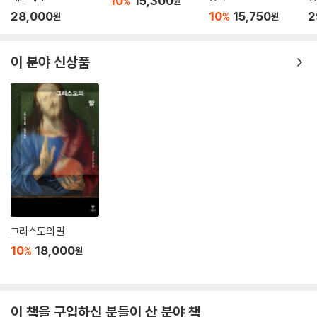
10
15,300
%
원
하는 방식을 병리화하지 않는 이론을 만드는 데 쓴다. 2부는 트랜스젠더 이
28,000
10
15,750
2
%
원
원
론이 ‘사회적 구성’이라는 문제와 맺는 복잡한 관계를 탐구한다. 트랜스섹
슈얼 당사자 담론 일부에서 몸의 물질성 혹은 주체의 행위성에 쉽게 의지
이 분야 신상품
하고자 하는 점, 그리고 ‘사회적 구성’과 엮이고 싶어 하지 않는 경향에 비
판적으로 개입한다. 또한 대중매체든 페미니즘과 게이 레즈비언 학계든 공
동체든 트랜스의 존재가 어떻게 여성/여성성에 대한 폭력으로 규정되며
혐오의 대상으로 정당화되었는지 그 방식을 파헤친다.
성차와 법 너머
3부는 페미니즘 몸 이론의 토대로 자리해온 뤼스 이리가레의 성차 이론을
두 장에 걸쳐 상세히 검토하며 그 이론이 트랜스를 배제하는 양상을 분석
한다. 남/여 이분법을 전제하는 이리가레의 성차 이론을 단순히 비판하는
그리스도의 말
것을 넘어, 치밀한 재독해를 통해 더 다양하고 급진적인 성적 차이들로 열
10
18,000
%
원
어놓을 가능성을 타진한다. “성차를 경이로움의 윤리로 채우려 했던 이리
가레의 이상을 살려”(옮긴이 해제, 399쪽) 더욱 다양한 차이들을 위한 이
론으로 고쳐 쓰자고 제안하는 것이다. 이어지는 4부는 법과 제도가 트랜스
몸에 특정 젠더를 어떻게 강제하며 관리하는가를 분석하는 부분이다. 샐러
이 책을 구입하신 분들이 산 분야 책