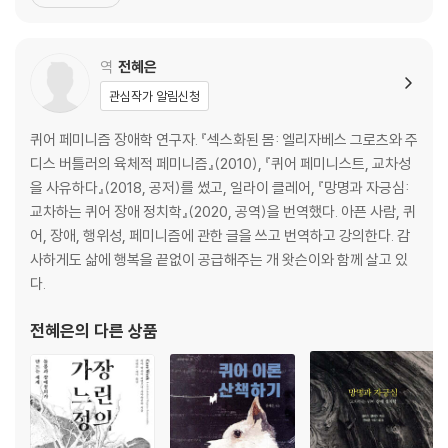
참고문헌
y of Transphobia)》(2018)이 있으며, 공동 편집한 책으로 《비판
현상학의 50가지 개념(Fifty Concepts for a Cr
역
전혜은
관심작가 알림신청
퀴어 페미니즘 장애학 연구자. 『섹스화된 몸: 엘리자베스 그로츠와 주
디스 버틀러의 육체적 페미니즘』(2010), 『퀴어 페미니스트, 교차성
을 사유하다』(2018, 공저)를 썼고, 일라이 클레어, 『망명과 자긍심:
교차하는 퀴어 장애 정치학』(2020, 공역)을 번역했다. 아픈 사람, 퀴
어, 장애, 행위성, 페미니즘에 관한 글을 쓰고 번역하고 강의한다. 감
사하게도 삶에 행복을 끝없이 공급해주는 개 왓슨이와 함께 살고 있
다.
전혜은
의 다른 상품