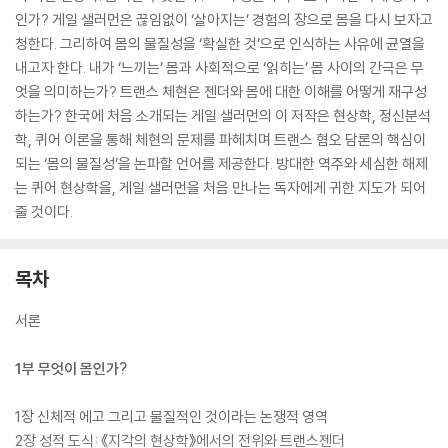
인가? 게일 샐러먼은 끊임없이 ‘살아지는’ 경험의 장으로 몸을 다시 보자고
청한다. 그리하여 몸의 물질성을 ‘확실한 것’으로 인식하는 사유에 균열을
내고자 한다. 내가 ‘느끼는’ 몸과 사회적으로 ‘읽히는’ 몸 사이의 간극은 무
엇을 의미하는가? 트랜스 체현은 젠더와 몸에 대한 이해를 어떻게 재구성
하는가? 한국에 처음 소개되는 게일 샐러먼의 이 저작은 현상학, 정신분석
학, 퀴어 이론을 통해 체현의 문제를 파헤치며 트랜스 혐오 담론의 핵심이
되는 ‘몸의 물질성’을 논파할 언어를 제공한다. 방대한 역주와 세심한 해제
는 퀴어 현상학을, 게일 샐러먼을 처음 만나는 독자에게 귀한 지도가 되어
줄 것이다.
목차
서론
1부 무엇이 몸인가?
1장 신체적 에고 그리고 물질적인 것이라는 논쟁적 영역
2장 성적 도식: 《지각의 현상학》에서의 전위와 트랜스젠더