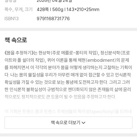
발행일
2026년 04월 24일
쪽수, 무게, 크기
428쪽 | 560g | 143*210*25mm
ISBN13
9791168731776
책 속으로
《몸을 추정하기》는 현상학(주로 메를로-퐁티의 작업), 정신분석학(프로
이트와 폴 쉴더의 작업), 퀴어 이론을 통해 체현(embodiment)의 문제
를 파헤치면서 이 각각의 분야가 몸을 어떻게 생각하는지 고찰하는 기획이
다. 나는 몸의 물질성을 우리가 아무런 매개 없이 접근할 수 있고 인식론적
확실성을 가질 수 있는 것으로 보는 통념에 도전하고자 한다. 그리고 그러
한 인식론적 불확실성이 규범적으로 젠더화되지 않은 존재들의 삶에 윤리
적으로도 정치적으로도 큰 도움이 될 수 있음을 주장하고자 한다.
이 기획은 트랜스 몸과 트랜스 주체성들의 특이성(specificity)을 드러내
는 한편, 그러한 특이성을 엄격히 물질적인 측면으로 정의하고픈 유혹에
책 속으로 더보기
저항하고자 한다. 여기서 나의 주장은 트랜스젠더화된 몸이 규범적으로 젠
더화된 몸과 다르게 표시되는 물질적 특이성을 갖고 있다는 것이 아니라,