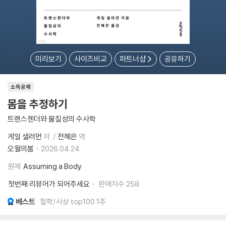
미리보기
사이즈비교
파트너샵
공유하기
소득공제
몸을 추정하기
트랜스젠더와 물질성의 수사학
게일 샐러먼
저
전혜은
역
오월의봄
2026.04.24.
원제
Assuming a Body
첫번째 리뷰어가 되어주세요
판매지수
258
베스트
철학/사상 top100 1주