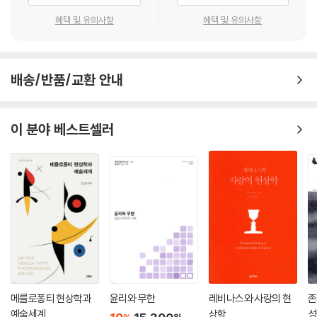
적 개입이다.”
과 사회적으로 ‘읽히는’ 몸은 일치하지 않는다. 인식의 불확실성이다. 팔다
혜택 및 유의사항
혜택 및 유의사항
리 등 신체 부위가 절단된 사람이 그 부위를 여전히 자신의 몸으로 느끼는
- 엘리자베스 그로스 (《몸 페미니즘을 향해》 저자)
일처럼 말이다. 샐러먼의 문장을 인용하자면, “스스로 갖고 있다고 느끼는
몸이 외부 윤곽에 의해 범위가 정해지는 몸과 반드시 같지는 않으며, 이는
“트랜스젠더 체현과 주체성이라는 렌즈가 젠더 연구, 정신분석, 대륙 철학
규범적으로 젠더화된 주체에도 해당되는 사실”(13쪽)이다. 그리고 이 논
배송/반품/교환 안내
에서 굳어진 이론적 입장들을 재구성한다는 것을 설득력 있게 보여준다.”
의는 버틀러의 입장과 연결된다. 몸의 물질성 따위는 없다는 게 아니라, 그
- 페넬로페 도이처 (노스웨스턴대학교 철학과 교수)
물질성이 모호하고 불명확하다는 점이다. ‘취하고’ ‘추정하는’ 몸을 둘러싼
이 분야 베스트셀러
이러한 이중성은 비단 트랜스 체현만의 문제가 아니다. 트랜스 몸은 ‘느끼
는’ 몸과 ‘읽히는’ 몸 사이의 간극을, 몸에 대한 인식론적 불확실성을 가장
선명하게 드러내는 자리다.
느껴지는 몸, 읽히는 몸
게일 샐러먼은 1부에서 정신분석학과 현상학에 초점을 맞춰 트랜스 체현
을 지지할 이론적 기반을 마련한다. 정신분석학과 현상학은 정신적인 것과
물질적인 것이 어떻게 서로 연결되는지, 그래서 주체가 자신의 몸을 어떻
게 인식하게 되는지 정교한 설명을 제공하며, 주체가 자기 몸을 느끼는 감
각과 외부에서 인식되는 몸 사이의 거리를 이론화했다. 저자는 이러한 정
메를로퐁티 현상학과
윤리와 무한
레비나스와 사랑의 현
존
예술세계
상학
성
신분석과 현상학의 강점을, 트랜스들이 몸, 자아, 정체성을 인식하고 형성