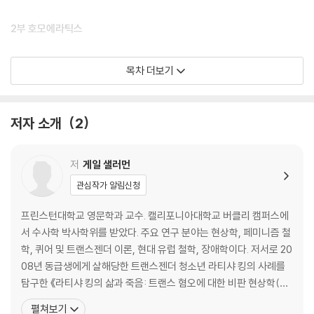
2부 호모에라틱스
3장 렉스클럽의 소년들: 트랜스젠더와 사회적 구성
목차 더보기
4장 트랜스페미니즘과 젠더의 미래
3부 성차를 초월하기
저자 소개
2
5장 트랜스 성차의 윤리: 뤼스 이리가레와 성적 결정 불가능성의 자리
6장 성적 무관심/성차의 부재와 한계의 문제
저
게일 샐러먼
관심작가 알림신청
4부 법 너머
프린스턴대학교 영문학과 교수. 캘리포니아대학교 버클리 캠퍼스에
7장 문자를 보류하다: 국유재산으로서의 섹스
서 수사학 박사학위를 받았다. 주요 연구 분야는 현상학, 페미니즘 철
학, 퀴어 및 트랜스젠더 이론, 현대 유럽 철학, 장애학이다. 저서로 20
감사의 말
08년 동급생에게 살해당한 트랜스젠더 청소년 라티샤 킹의 사례를
옮긴이 해제
탐구한 《라티샤 킹의 삶과 죽음: 트랜스 혐오에 대한 비판 현상학(Th
수록 지면
e Life and Death of Latisha King: A Critical Phenomenolog
펼쳐보기