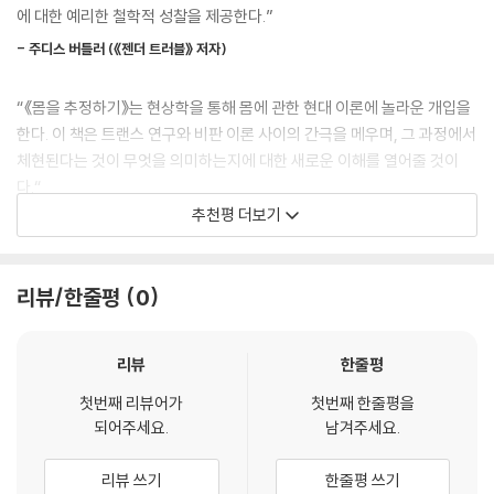
다. ‘느껴지는’ 몸과 ‘읽히는’ 몸 사이의 간극을 인간 주체 보편의 문제로, 다
에 대한 예리한 철학적 성찰을 제공한다.”
르게 말하자면 “규범적인 젠더의 생산 자체가 몸의 ‘느껴지는 감각’과 몸의
샐러먼의 이러한 작업은 이분법적 규범에 맞지 않는 존재들을 비정상으로
- 주디스 버틀러 (《젠더 트러블》 저자)
육체적 윤곽 간의 괴리에 의존”(10쪽)하는 문제로 논증해내며, 트랜스 체
낙인찍는 짓을 논박할 강력한 언어를 공급함으로써 결과적으로 더 다양한
현을 젠더와 몸에 대한 이해를 재구성하는 주요 경로로 삼는다.
존재들이 살 만한 삶을 누릴 세상으로 가는 다리를 놓는다. 한국에서도 페
“《몸을 추정하기》는 현상학을 통해 몸에 관한 현대 이론에 놀라운 개입을
미니즘 및 레즈비언 공동체에서의 트랜스 배척 현상이 가시화되었고 사회
한다. 이 책은 트랜스 연구와 비판 이론 사이의 간극을 메우며, 그 과정에서
현상학과 정신분석학에 관한 배경지식이 있다면 더욱 깊이 읽을 수 있는
일반에서 젠더 이분법을 위반한 것으로 보이는 존재들에 대한 노골적인 폭
체현된다는 것이 무엇을 의미하는지에 대한 새로운 이해를 열어줄 것이
책이지만, 필수 요건은 아니다. 두 학문의 전통을 퀴어 이론과 연결하면 무
력과 살해가 꾸준히 발생하고 있는 만큼, 샐러먼의 작업이 적어도 상생을
다.“
엇이 달라지는지, 샐러먼은 비교적 친절하고도 명료하게 보여주기 때문이
고민하는 사람들에게 필요한 자원이 되리라 전망한다.
추천평 더보기
다. 거기에 더해 이 책의 옮긴이이며 퀴어 장애학 연구자인 전혜은이 방대
- 잭 핼버스탬 (《여성의 남성성》 저자)
--- 「옮긴이 해제」 중에서
한 역주를 덧붙였다. 촘촘한 해설도 빼놓지 않았다. 트랜스 혐오를 논파하
는 데, 젠더와 몸을 이해하는 데 귀중한 이론적 자원이 될 책이다.
“샐러먼은 트랜스 연구와 체현에 대한 현상학적·정동적 접근의 재평가, 그
리뷰/한줄평
0
리고 신자유주의 통치성 비판 사이의 연결을 더욱 강화한다. 다양한 분야
몸을 취한다는 것, 몸을 추정한다는 것
의 학자들이 앞으로 수년간 이 중요한 책을 인용하고, 지지하고, 또 반박할
것이다.”
리뷰
한줄평
이 책의 원제는 Assuming a Body다. assume은 ‘취하다’와 ‘추정하
- 수전 스트라이커 (《트랜스젠더의 역사》 저자)
다’의 이중적 의미를 가진다. 몸을 ‘취하는’ 것은 이 몸을 내 몸으로 ‘받아들
첫번째 리뷰어가
첫번째 한줄평을
되어주세요.
남겨주세요.
이는’ 행위이고, 몸을 ‘추정하는’ 것은 지나가는 타인의 몸을 여성 또는 남
“샐러먼은 신체가 어떻게 사회적·정신적 과정을 통해 '자신의 것'이 되는지
성으로 ‘읽어내는’ 행위다. 전자가 개인의 실존적 행위라면, 후자는 사회적
에 대한 새로운 프레임을 제시한다. 이는 비규범적 젠더 구성에 대한 급진
리뷰 쓰기
한줄평 쓰기
행위인 셈이다. 그리고 이 둘 사이에는 간극이 존재한다. 내가 ‘느끼는’ 몸