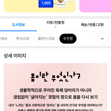
리뷰/한줄평
도서정보
배송/반품/교환
0
목정보
책 속으로
출판사 리뷰
추천평
상세 이미지