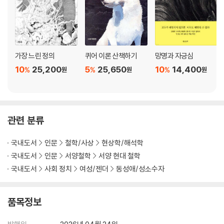
가장 느린 정의
퀴어 이론 산책하기
망명과 자긍심
10
25,200
5
25,650
10
14,400
%
%
%
원
원
원
관련 분류
국내도서
인문
철학/사상
현상학/해석학
국내도서
인문
서양철학
서양 현대 철학
국내도서
사회 정치
여성/젠더
동성애/성소수자
품목정보