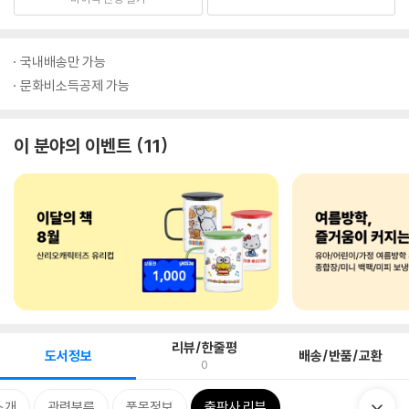
국내배송만 가능
문화비소득공제 가능
이 분야의 이벤트
11
리뷰/한줄평
도서정보
배송/반품/교환
0
소개
관련분류
품목정보
출판사 리뷰