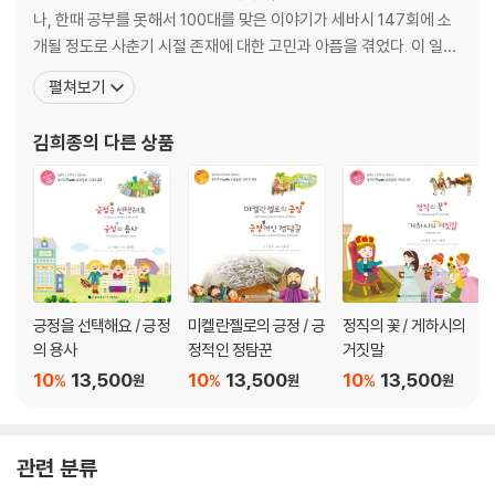
나, 한때 공부를 못해서 100대를 맞은 이야기가 세바시 147회에 소
개될 정도로 사춘기 시절 존재에 대한 고민과 아픔을 겪었다. 이 일을
계기로 어머니 이영숙 박사(좋은나무성품학교 설립자)와 관계를 회
펼쳐보기
복하면서 '성품'을 깊이 만나게 되었고, 자신이 경험한 탁월한 변화를
이 땅의 부모와 자녀들에게 흘려보내기 위해 다음 세대 사역에 본격
김희종
의 다른 상품
적으로 헌신하고 있다. 미국 러트거스 뉴저지주립대
긍정을 선택해요 / 긍정
미켈란젤로의 긍정 / 긍
정직의 꽃 / 게하시의
의 용사
정적인 정탐꾼
거짓말
10
13,500
10
13,500
10
13,500
%
%
%
원
원
원
관련 분류