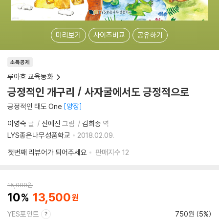
미리보기
사이즈비교
공유하기
소득공제
루아흐 교육동화
긍정적인 개구리 / 사자굴에서도 긍정적으로
긍정적인 태도 One
양장
이영숙
글
신예진
그림
김희종
역
LYS좋은나무성품학교
2018.02.09.
첫번째 리뷰어가 되어주세요
판매지수
12
15,000
원
10
13,500
YES포인트
750원 (5%)