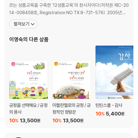
르는 성품교육을 구축한 '12성품교육'의 창시자이다(저작권 제C-20
14-008458호, Registration NO.TX 8-721-576). 2005년부
터 고안한 좋은성품교육은 교육부로부터 '우수 인성교육 프로그램'으
펼쳐보기
로 인증받았고, 교재는 서울시교육청 인정도서로 승인되어 교육 현
장에서 인성교육의 모범으로 인정받고 있다. 특히, 연령별 특성에 맞
이영숙
의 다른 상품
춘 12성품교육(제10-10
긍정을 선택해요 / 긍정
미켈란젤로의 긍정 / 긍
틴틴스쿨 - 감사
의 용사
정적인 정탐꾼
10
5,400
%
원
10
13,500
10
13,500
%
%
원
원