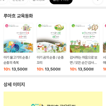
루아흐 교육동화
아기 물고기의 순종 /
아기 곰의 순종 / 순종
감사하는 마음으로 보
시
순종의 축복
꼬리
면 / 모든 순간 감사해
매
요
10
13,500
10
13,500
10
13,500
1
%
%
%
원
원
원
상세 이미지