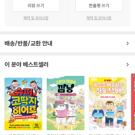
이 과정을 통해 '생각하고 느끼고 선택하는 힘'을 기르고 자기 생각을 자신
리뷰 쓰기
한줄평 쓰기
있게 표현하며, 다른 사람과 건강한 관계를 맺는 경험을 하게 됩니다.
루아흐 교육은 아이들의 정체성 및 자존감 확립, 언어능력 향상, 사회적 관
혜택 및 유의사항
혜택 및 유의사항
계능력 발달, 논리적 사고력 확장, 창의적 문제해결력 증진과 같은 6가지
핵심 미래 역량을 균형 있게 길러 줍니다.
배송/반품/교환 안내
ㅡ 성품지능(SQ)을 높이는 12가지 성품이야기 시리즈
성품지능(SQ : Spiritual Quotient)이란 갈등과 위기 속에서 삶의 의미
와 가치를 찾아 문제를 해결하는 능력(좋은나무성품학교 정의)입니다.
이 분야 베스트셀러
루아흐 교육동화는 좋은나무성품학교가 20여 년간 연구·개발해 온 12가
지 성품ㅡ경청, 긍정적인 태도, 기쁨, 배려, 감사, 순종, 인내, 책임감, 절제,
창의성, 정직, 지혜를 이야기 속에서 자연스럽게 배우도록 설계되었습니
다.
ㅡ 고전의 지혜로 배우는 성품
루아흐 교육동화는 링컨과 아인슈타인이 즐겨 읽은 이솝우화, 5천 년 지혜
와 논리의 정수 탈무드, 위인 이야기와 고전, 성경 등 인류의 지혜가 담긴
이야기들을 엄선하여 12가지 성품을 흥미진진하게 풀어낸 교육동화입니
다.