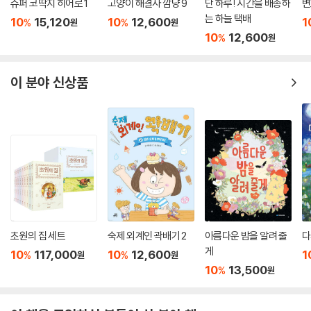
슈퍼 코딱지 히어로 1
고양이 해결사 깜냥 9
단 하루! 시간을 배송하
변
는 하늘 택배
10
15,120
10
12,600
1
%
%
원
원
ㅡ PLUS! 70비트 스토리텔링
10
12,600
%
원
아동의 심박수(70-90bpm)에 맞춘 70비트 스토리 음원이 QR코드로
제공됩니다. 안정적인 리듬 속에서 아이들은 단어, 문장, 문법을 재미있게
익히고 동화 스토리를 따라 하며 한글과 어린이 성품대화를 즐겁게 배울
이 분야 신상품
수 있습니다.
ㅡ 전 영역 발달 교육
루아흐 교육은 총체적인 언어 접근법(Whole Language Approach)을
활용하여 말하기, 듣기, 읽기, 쓰기 능력을 유기적으로 발달시킵니다. 또한
문학을 중심으로 산수, 음악, 미술, 신체 활동까지 연결되는 융합교육을 경
험하게 합니다.
ㅡ 이중언어 그림책 : 한글과 영어를 함께 배우는 동화
초원의 집 세트
숙제 외계인 곽배기 2
아름다운 밤을 알려 줄
다
루아흐 교육동화는 한글과 영어가 함께 수록된 이중언어 그림책입니다. 처
게
10
117,000
10
12,600
1
%
%
원
원
음에는 루아흐 스토리 듣기로 한글 이야기를 이해하고, 이야기의 흐름을
10
13,500
%
원
알고 난 뒤 영어 문장을 텍스트로 보며 영어를 자연스럽게 익히도록 구성
했습니다. 이야기를 이해한 상태에서 영어 문장을 보기 때문에 아이들은
영어를 해석하지 않아도 이야기로 이해하게 됩니다.