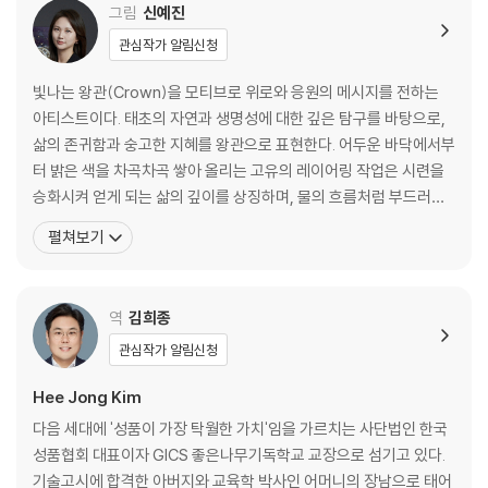
그림
신예진
관심작가 알림신청
빛나는 왕관(Crown)을 모티브로 위로와 응원의 메시지를 전하는
아티스트이다. 태초의 자연과 생명성에 대한 깊은 탐구를 바탕으로,
삶의 존귀함과 숭고한 지혜를 왕관으로 표현한다. 어두운 바닥에서부
터 밝은 색을 차곡차곡 쌓아 올리는 고유의 레이어링 작업은 시련을
승화시켜 얻게 되는 삶의 깊이를 상징하며, 물의 흐름처럼 부드러운
배경은 다채로운 삶의 변화를 의미한다. 특히 스와로브스키 원석을
펼쳐보기
사용하여 빛의 반사와 투영 효과를 극대화한 왕관은 어떤 순간에도
결코 꺼지지 않는 우리 내면의 빛을 상징한다. 자연과 일상에서 얻은
영감을 따뜻한 색채와 빛으로 형상화하여, 작품을 마주하는 모
역
김희종
관심작가 알림신청
Hee Jong Kim
다음 세대에 '성품이 가장 탁월한 가치'임을 가르치는 사단법인 한국
성품협회 대표이자 GICS 좋은나무기독학교 교장으로 섬기고 있다.
기술고시에 합격한 아버지와 교육학 박사인 어머니의 장남으로 태어