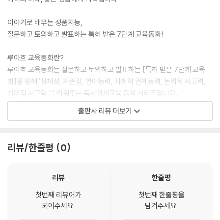
이야기로 배우는 성품지능,
질문하고 토의하고 발표하는 특허 받은 7단계 교육동화!
루아흐 교육동화란?
루아흐 교육동화는 질문하고 토의하고 발표하는 [특허 받은 7단계 교육
법]을 통해 '정체성, 자존감, 언어능력, 사회적 관계능력, 논리적 사고력,
창의적 사고력'을 키워주는 독서영재교육 동화 시리즈입니다.
좋은나무성품학교의 12성품을 탈무드, 이솝우화, 위인전, 고전 이야기로
출판사 리뷰 더보기
풀어내어, QR코드 속 리듬 스토리 음원을 들으며 아이들이 이야기를 자연
스럽게 이해하고 따라 부르도록 구성했습니다.
아이 스스로 '공감인지능력과 분별력'을 키우도록 돕는 성품교육 동화입니
리뷰/한줄평
0
다.
ㅡ 특허 받은 루아흐 교육의 비밀
리뷰
한줄평
루아흐 교육의 핵심은 특허 받은 7단계 성품교육법에 있습니다.
첫번째 리뷰어가
첫번째 한줄평을
아이들은 질문하고 → 토의하고 → 발표하며, 결과물을 만들어 전시하는
되어주세요.
남겨주세요.
전인적·참여형 학습 과정을 경험합니다.