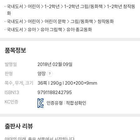
국내도서
어린이
1-2학년
1-2학년 그림/동화책
1-2학년 창작동
화
국내도서
어린이
어린이 문학
그림/동화책
창작동화
국내도서
유아
유아 그림책
유아 종교동화
품목정보
발행일
2018년 02월 09일
판형
양장
쪽수, 무게, 크기
36쪽 | 290g | 200*200*9mm
ISBN13
9791188242795
KC인증
인증유형 : 적합성확인
출판사 리뷰
아이의 미래, 좋은 성품에서 시작됩니다