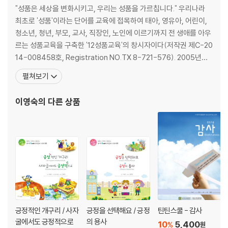
"성품은 세상을 변화시키고, 우리는 성품을 가르칩니다." 우리나라
최초로 '성품'이라는 단어를 교육에 접목하여 태아, 영유아, 어린이,
청소년, 청년, 부모, 교사, 직장인, 노인에 이르기까지 전 생애를 아우
르는 성품교육을 구축한 '12성품교육'의 창시자이다(저작권 제C-20
14-008458호, Registration NO.TX 8-721-576). 2005년부
터 고안한 좋은성품교육은 교육부로부터 '우수 인성교육 프로그램'으
펼쳐보기
로 인증받았고, 교재는 서울시교육청 인정도서로 승인되어 교육 현
장에서 인성교육의 모범으로 인정받고 있다. 특히, 연령별 특성에 맞
이영숙
의 다른 상품
춘 12성품교육(제10-10
긍정적인 개구리 / 사자
긍정을 선택해요 / 긍정
틴틴스쿨 - 감사
굴에서도 긍정적으로
의 용사
10
5,400
%
원