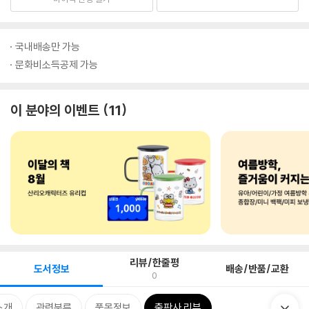
국내배송만 가능
문화비소득공제 가능
이 분야의 이벤트
11
리뷰/한줄평
도서정보
배송/반품/교환
0
소개
관련분류
품목정보
출판사 리뷰