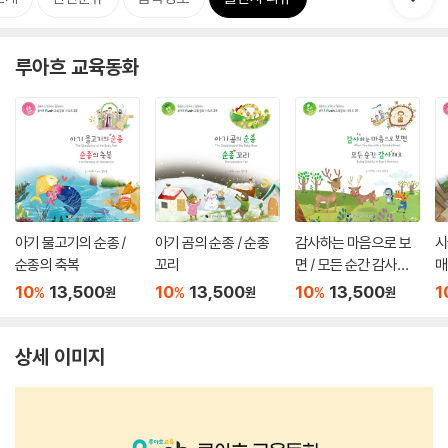
루아흐 교육동화
아기 물고기의 순종 /
아기 곰의 순종 / 순종
감사하는 마음으로 보
시
순종의 축복
꼬리
면 / 모든 순간 감사해
매
요
10
13,500
10
13,500
10
13,500
1
%
%
%
원
원
원
상세 이미지