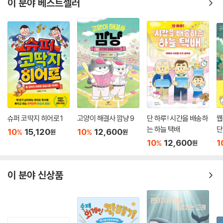
이 분야 베스트셀러
루아흐 교육동화는 좋은나무성품학교가 20여 년간 연구·개발해 온 12가
지 성품ㅡ경청, 긍정적인 태도, 기쁨, 배려, 감사, 순종, 인내, 책임감, 절제,
창의성, 정직, 지혜를 이야기 속에서 자연스럽게 배우도록 설계되었습니
다.
ㅡ 고전의 지혜로 배우는 성품
루아흐 교육동화는 링컨과 아인슈타인이 즐겨 읽은 이솝우화, 5천 년 지혜
와 논리의 정수 탈무드, 위인 이야기와 고전, 성경 등 인류의 지혜가 담긴
이야기들을 엄선하여 12가지 성품을 흥미진진하게 풀어낸 교육동화입니
다.
슈퍼 코딱지 히어로 1
고양이 해결사 깜냥 9
단 하루! 시간을 배송하
웹
는 하늘 택배
단
10
15,120
10
12,600
%
%
원
원
ㅡ PLUS! 70비트 스토리텔링
10
12,600
1
%
원
아동의 심박수(70-90bpm)에 맞춘 70비트 스토리 음원이 QR코드로
제공됩니다. 안정적인 리듬 속에서 아이들은 단어, 문장, 문법을 재미있게
이 분야 신상품
익히고 동화 스토리를 따라 하며 한글과 어린이 성품대화를 즐겁게 배울
수 있습니다.
ㅡ 전 영역 발달 교육
루아흐 교육은 총체적인 언어 접근법(Whole Language Approach)을