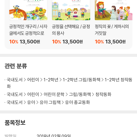
긍정적인 개구리 / 사자
긍정을 선택해요 / 긍정
정직의 꽃 / 게하시의
굴에서도 긍정적으로
의 용사
거짓말
10
13,500
10
13,500
10
13,500
%
%
%
원
원
원
관련 분류
국내도서
어린이
1-2학년
1-2학년 그림/동화책
1-2학년 창작동
화
국내도서
어린이
어린이 문학
그림/동화책
창작동화
국내도서
유아
유아 그림책
유아 종교동화
품목정보
발행일
2018년 02월 09일