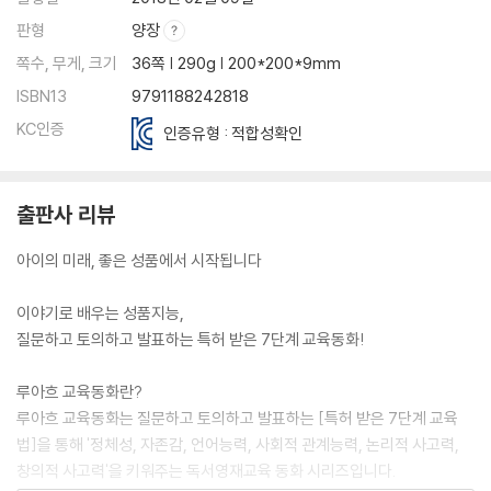
판형
양장
쪽수, 무게, 크기
36쪽 | 290g | 200*200*9mm
ISBN13
9791188242818
KC인증
인증유형 : 적합성확인
출판사 리뷰
아이의 미래, 좋은 성품에서 시작됩니다
이야기로 배우는 성품지능,
질문하고 토의하고 발표하는 특허 받은 7단계 교육동화!
루아흐 교육동화란?
루아흐 교육동화는 질문하고 토의하고 발표하는 [특허 받은 7단계 교육
법]을 통해 '정체성, 자존감, 언어능력, 사회적 관계능력, 논리적 사고력,
창의적 사고력'을 키워주는 독서영재교육 동화 시리즈입니다.