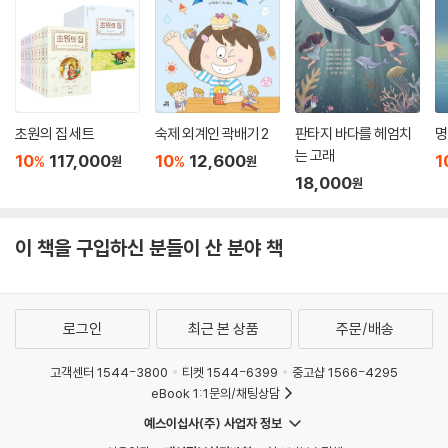
활용하여 말하기, 듣기, 읽기, 쓰기 능력을 유기적으로 발달시킵니다. 또한
문학을 중심으로 산수, 음악, 미술, 신체 활동까지 연결되는 융합교육을 경
험하게 합니다.
ㅡ 이중언어 그림책 : 한글과 영어를 함께 배우는 동화
초원의 집 세트
숙제 외계인 곽배기 2
판타지 바다를 헤엄치
명
루아흐 교육동화는 한글과 영어가 함께 수록된 이중언어 그림책입니다. 처
는 고래
10
117,000
10
12,600
1
%
%
원
원
음에는 루아흐 스토리 듣기로 한글 이야기를 이해하고, 이야기의 흐름을
18,000
원
알고 난 뒤 영어 문장을 텍스트로 보며 영어를 자연스럽게 익히도록 구성
했습니다. 이야기를 이해한 상태에서 영어 문장을 보기 때문에 아이들은
영어를 해석하지 않아도 이야기로 이해하게 됩니다.
이 책을 구입하신 분들이 산 분야 책
루아흐 교육동화는 아이들이 좋은 생각, 좋은 감정, 좋은 행동을 선택하는
미래 리더로 성장하도록 이끌어 줍니다.
로그인
최근 본 상품
주문/배송
고객센터 1544-3800
티켓 1544-6399
중고샵 1566-4295
eBook 1:1문의/채팅상담
예스이십사(주) 사업자 정보