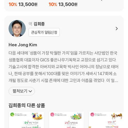
10
13,500
10
13,500
%
%
원
원
역
김희종
관심작가 알림신청
Hee Jong Kim
다음 세대에 '성품이 가장 탁월한 가치'임을 가르치는 사단법인 한국
성품협회 대표이자 GICS 좋은나무기독학교 교장으로 섬기고 있다.
기술고시에 합격한 아버지와 교육학 박사인 어머니의 장남으로 태어
나, 한때 공부를 못해서 100대를 맞은 이야기가 세바시 147회에 소
개될 정도로 사춘기 시절 존재에 대한 고민과 아픔을 겪었다. 이 일을
계기로 어머니 이영숙 박사(좋은나무성품학교 설립자)와 관계를 회
펼쳐보기
복하면서 '성품'을 깊이 만나게 되었고, 자신이 경험한 탁월한 변화를
이 땅의 부모와 자녀들에게 흘려보내기 위해 다음 세대 사역에 본격
김희종
의 다른 상품
적으로 헌신하고 있다. 미국 러트거스 뉴저지주립대