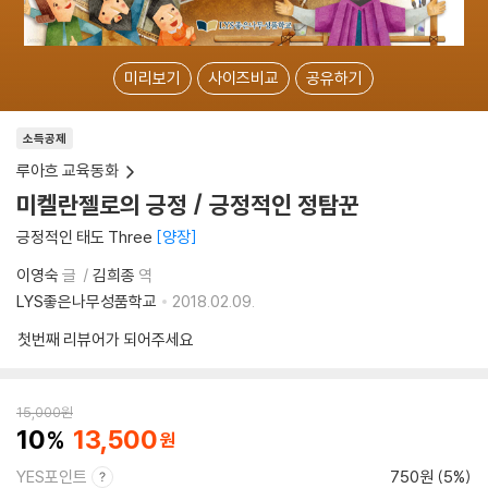
미리보기
사이즈비교
공유하기
소득공제
루아흐 교육동화
미켈란젤로의 긍정 / 긍정적인 정탐꾼
긍정적인 태도 Three
양장
이영숙
글
김희종
역
LYS좋은나무성품학교
2018.02.09.
첫번째 리뷰어가 되어주세요
15,000
원
10
13,500
YES포인트
750원 (5%)