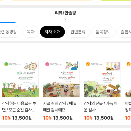
리뷰/한줄평
0
관련 동영상
목차
저자 소개
관련분류
품목정보
출판사
감사하는 마음으로 보
시골 쥐의 감사 / 매일
감사의 선물 / 가득 채
미켈
면 / 모든 순간 감사해
매일 감사해요
운 감사
정
요
10
13,500
10
13,500
10
13,500
10
%
%
%
원
원
원