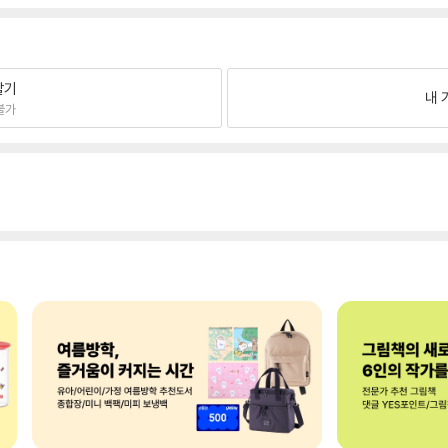
팔기
내 
불가