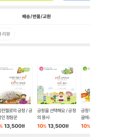
배송/반품/교환
 리뷰
란젤로의 긍정 / 긍
긍정을 선택해요 / 긍정
긍정적인 개구리 / 사자
나무정원
적인 정탐꾼
의 용사
굴에서도 긍정적으로
의 좋은 
13,500
10
13,500
10
13,500
10
1
%
%
%
%
원
원
원