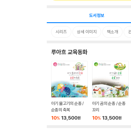
도서정보
시리즈
상세 이미지
책소개
루아흐 교육동화
아기 물고기의 순종 /
아기 곰의 순종 / 순종
순종의 축복
꼬리
10
13,500
10
13,500
%
%
원
원