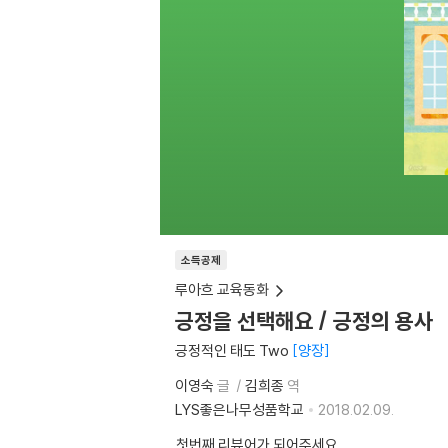
소득공제
루아흐 교육동화
긍정을 선택해요 / 긍정의 용사
긍정적인 태도 Two
양장
이영숙
글
김희종
역
LYS좋은나무성품학교
2018.02.09.
첫번째 리뷰어가 되어주세요