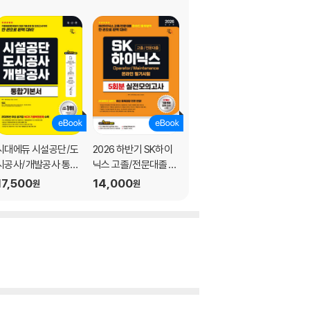
시대에듀 시설공단/도
2026 하반기 SK하이
시대에듀 Sh수협은행
시공사/개발공사 통합
닉스 고졸/전문대졸 온
필기시험 실전모의고
기본서
라인 필기시험 실전모
사 5회분
17,500
14,000
14,000
원
원
원
의고사 5회분