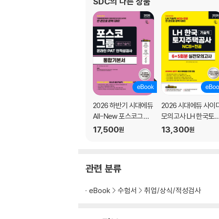
SDC
의 다른 상품
2026 하반기 시대에듀
2026 시대에듀 사이
All-New 포스코그룹
모의고사 LH 한국토
온라인 PAT 생산기술
주택공사 기술직 NC
17,500
13,300
원
원
직 통합기본서
+전공
관련 분류
eBook
수험서
취업/상식/적성검사