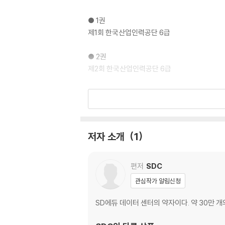
● 1권
제1회 한국산업인력공단 6급
● 2권
제2회 한국산업인력공단 6급
● 3권
제3회 한국산업인력공단 6급
● 4권
저자 소개
1
제4회 한국산업인력공단 6급
● 5권
편저
SDC
정답 및 해설
관심작가 알림신청
OMR 답안카드
SD에듀 데이터 센터의 약자이다. 약 30만 