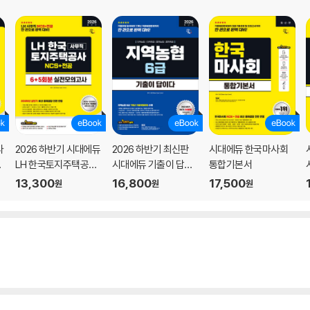
다
2026 하반기 시대에듀
2026 하반기 최신판
시대에듀 한국마사회
지
LH 한국토지주택공사
시대에듀 기출이 답이
통합기본서
S
사무직 NCS&전공 실
다 NCS 지역농협 6급
13,300
16,800
17,500
원
원
원
전모의고사 6+5회분
필기시험