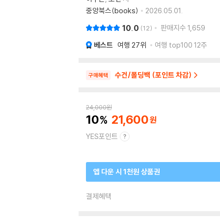
중앙북스(books)
2026.05.01.
10.0
판매지수
1,659
12
베스트
여행
27위
여행 top100 12주
수건/폴딩백 (포인트 차감)
구매혜택
24,000
원
10
21,600
YES포인트
앱 다운 시 1천원 상품권
결제혜택