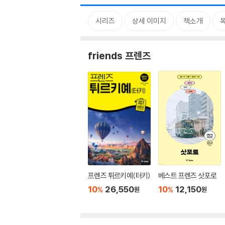
시리즈
상세 이미지
책소개
friends 프렌즈
프렌즈 튀르키예(터키)
베스트 프렌즈 삿포로
10
26,550
10
12,150
%
%
원
원