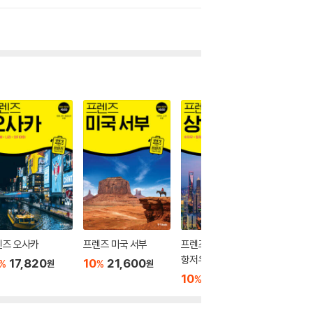
렌즈 오사카
프렌즈 미국 서부
프렌즈 상하이·쑤저우·
프렌즈 
항저우
17,820
10
21,600
10
1
%
%
%
원
원
10
17,820
%
원