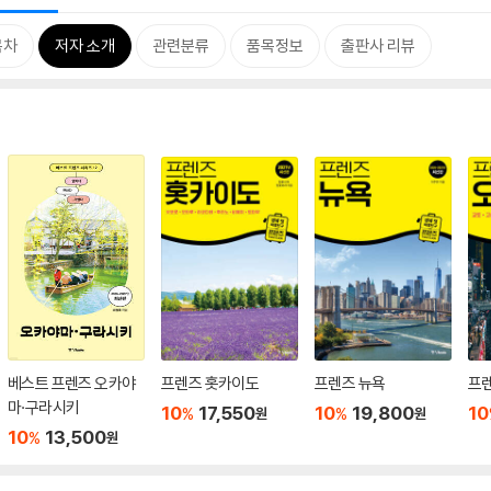
목차
저자 소개
관련분류
품목정보
출판사 리뷰
베스트 프렌즈 오카야
프렌즈 홋카이도
프렌즈 뉴욕
프
마·구라시키
10
17,550
10
19,800
10
%
%
원
원
10
13,500
%
원