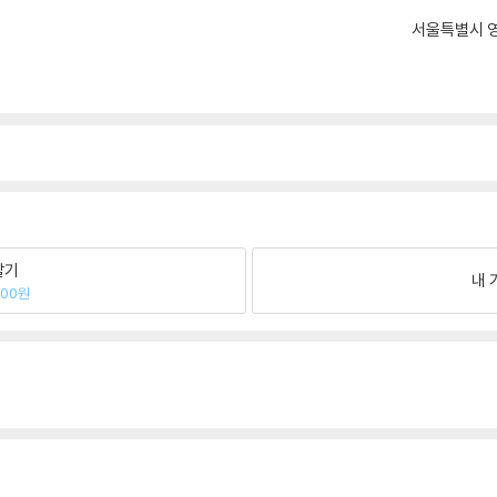
서울특별시 영
팔기
내 
200원