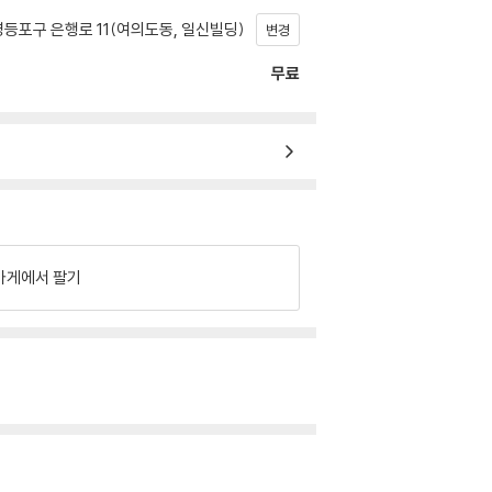
등포구 은행로 11(여의도동, 일신빌딩)
변경
무료
가게에서 팔기