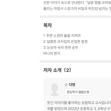
진한 이야기 속으로 안내한다. 『달콤 짭짤 코파
풀리는 마법사 스컹크의 비밀과 박진감 넘치는 전
목차
1. 푸른 소원의 돌을 지켜라
2. 달콤한 과자집의 은밀한 함정
3. 눈보라 속의 한판 승부
버니의 편지
저자 소개
2
글
다영
관심작가 알림신청
웃긴 이야기를 좋아하는 초등학교 교사입니다
위를 받았으며 2022년 초등학교 3, 4학년 수학