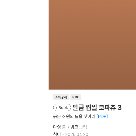
소득공제
PDF
달콤 짭짤 코파츄 3
eBook
붉은 소원의 돌을 찾아라
PDF
다영
글
밤코
그림
창비
2026.04.20.