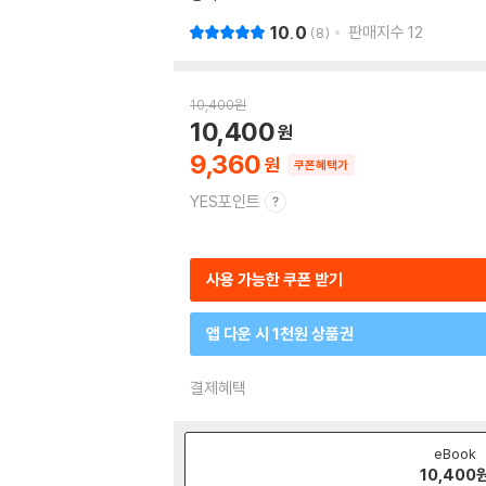
10.0
판매지수
12
8
10,400
원
10,400
9,360
쿠폰혜택가
YES포인트
사용 가능한 쿠폰 받기
앱 다운 시 1천원 상품권
결제혜택
eBook
10,400