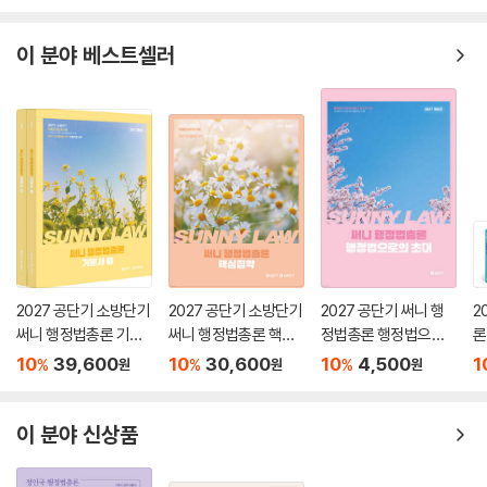
수험생들이 가장 많이 하는 실수는 개별법령을 무조건 외우려고 한다는 것
이 분야 베스트셀러
입니다. 행정법 법령은 나름의 이유가 있고, 조문에는 키워드가 있다는 점
을 깨달을 필요가 있습니다.
4. 시험 직전 하루 만에 1회독을 할 수 있도록 정리해 두어라.
모든 과목을 시험 직전 한 번에 훑어 볼 수 있도록 미리 정리해 두어야 실전
에서 실수하지 않습니다. 어느 정도 공부한 사람은 몰라서 틀리는 것이 아
니라, 정확히 알지 못해서 틀리는 것입니다.
2027 공단기 소방단기
2027 공단기 소방단기
2027 공단기 써니 행
2
써니 행정법총론 기본
써니 행정법총론 핵심
정법총론 행정법으로
론
서
집약
의 초대
(
10
39,600
10
30,600
10
4,500
1
%
%
%
원
원
원
이 분야 신상품