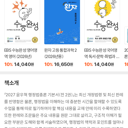
EBS 수능완성 영어영
완자 고등 통합과학 2
EBS 수능완성 국어영
2
역 영어 (2026년)
(2026년용)
역 독서·문학·화법과 작
론
문 (2026년)
(
10
14,040
10
16,650
10
14,040
1
%
%
%
원
원
원
책소개
「2027 윤우혁 행정법총론 기본서(전 2권)」는 최신 개정법령 및 최신 판례
를 반영함은 물론, 행정법을 이해하는 데 충분한 시간을 할애할 수 있도록
수업을 통해 따로 필기하여야 할 핵심 내용을 교재 안에 미리 수록하였다.
또한 판례와 조문들은 주요 내용을 원문 그대로 살리고, 구조적 이해가 필
요한 부분은 도해와 함께 서술하였으며, 행정법의 맥락과 포인트를 얼마나