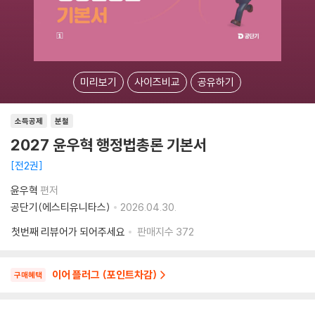
미리보기
사이즈비교
공유하기
소득공제
분철
2027 윤우혁 행정법총론 기본서
전2권
윤우혁
편저
공단기(에스티유니타스)
2026.04.30.
첫번째 리뷰어가 되어주세요
판매지수
372
이어 플러그 (포인트차감)
구매혜택