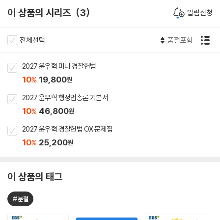
이 상품의 시리즈
3
알림신청
전체선택
품절포함
2027 윤우혁 미니 경찰헌법
10
19,800
%
원
2027 윤우혁 행정법총론 기본서
10
46,800
%
원
2027 윤우혁 경찰헌법 OX 문제집
10
25,200
%
원
이 상품의 태그
#분철