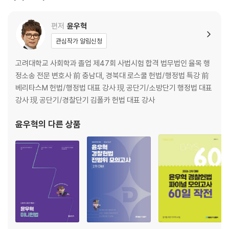
PART 02 행정작용법
CHAPTER 01 행정입법 1(법규명령)
편저
윤우혁
CHAPTER 02 행정입법 2(행정규칙)
관심작가 알림신청
CHAPTER 03 행정행위 일반론
CHAPTER 04 행정행위의 내용
고려대학교 사회학과 졸업 제47회 사법시험 합격 법무법인 율목 행
CHAPTER 05 행정행위의 부관
정소송 전문 변호사 前 충남대, 경북대 로스쿨 헌법/행정법 특강 前
CHAPTER 06 행정행위의 요건과 효력
베리타스M 헌법/행정법 대표 강사 現 공단기/소방단기 행정법 대표
CHAPTER 07 행정행위의 하자와 하자의 승계
강사 現 공단기/경찰단기 김폴카 헌법 대표 강사
CHAPTER 08 행정행위의 취소 및 철회
CHAPTER 09 확약과 행정계획
윤우혁
의 다른 상품
CHAPTER 10 그 밖의 행정형식
PART 03 행정절차, 정보공개, 정보 보호
CHAPTER 01 행정절차법
CHAPTER 02 정보공개와 개인정보 보호
[2권]