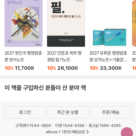
2027 정인국 행정법총
2027 민준호 독학 행
2027 유휘운 행정법총
2
론 판서노트
정법 필기노트
론 요약노트+기출문제
론
(요.플.)
기
10
11,700
10
26,100
10
33,300
1
%
%
%
원
원
원
이 책을 구입하신 분들이 산 분야 책
로그인
최근 본 상품
주문/배송
고객센터 1544-3800
티켓 1544-6399
중고샵 1566-4295
eBook 1:1문의/채팅상담