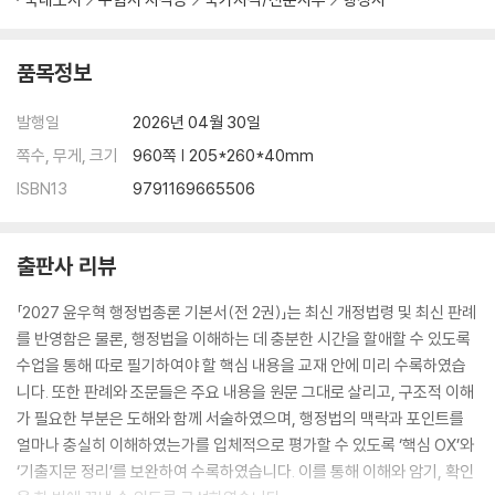
품목정보
발행일
2026년 04월 30일
쪽수, 무게, 크기
960쪽 | 205*260*40mm
ISBN13
9791169665506
출판사 리뷰
「2027 윤우혁 행정법총론 기본서(전 2권)」는 최신 개정법령 및 최신 판례
를 반영함은 물론, 행정법을 이해하는 데 충분한 시간을 할애할 수 있도록
수업을 통해 따로 필기하여야 할 핵심 내용을 교재 안에 미리 수록하였습
니다. 또한 판례와 조문들은 주요 내용을 원문 그대로 살리고, 구조적 이해
가 필요한 부분은 도해와 함께 서술하였으며, 행정법의 맥락과 포인트를
얼마나 충실히 이해하였는가를 입체적으로 평가할 수 있도록 ‘핵심 OX’와
‘기출지문 정리’를 보완하여 수록하였습니다. 이를 통해 이해와 암기, 확인