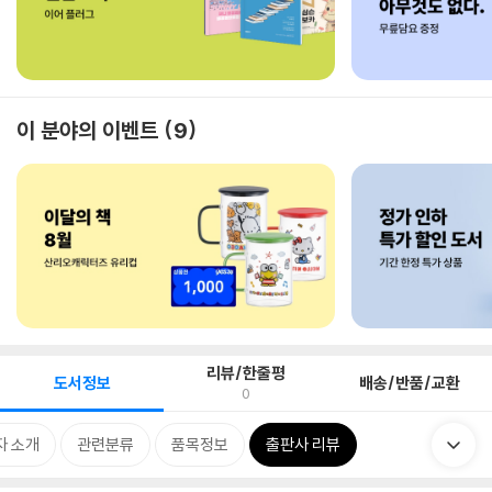
이 분야의 이벤트
9
리뷰/한줄평
도서정보
배송/반품/교환
0
자 소개
관련분류
품목정보
출판사 리뷰