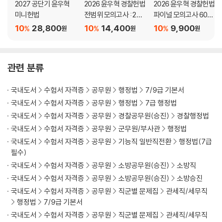
2027 공단기 윤우혁
2026 윤우혁 경찰헌법
2026 윤우혁 경찰헌법
PART 04 행정의 실효성 확보수단
미니헌법
전범위 모의고사 : 2차
파이널 모의고사 60일
CHAPTER 01 행정강제(직접적 강제수단)
대비
작전 : 2차 대비
10
28,800
10
14,400
10
9,900
CHAPTER 02 행정벌
%
%
%
원
원
원
CHAPTER 03 새로운 실효성 확보수단
PART 05 행정구제법
관련 분류
CHAPTER 01 사전적 권리구제수단
CHAPTER 02 행정상 손해전보
국내도서
수험서 자격증
공무원
행정법
7/9급 기본서
CHAPTER 03 행정쟁송 1(행정소송)
국내도서
수험서 자격증
공무원
행정법
7급 행정법
CHAPTER 04 행정쟁송 2(행정심판)
국내도서
수험서 자격증
공무원
경찰공무원(승진)
경찰행정법
국내도서
수험서 자격증
공무원
군무원/부사관
행정법
국내도서
수험서 자격증
공무원
기능직 일반직전환
행정법(7급
필수)
국내도서
수험서 자격증
공무원
소방공무원(승진)
소방직
국내도서
수험서 자격증
공무원
소방공무원(승진)
소방승진
국내도서
수험서 자격증
공무원
직군별 문제집
관세직/세무직
행정법
7/9급 기본서
국내도서
수험서 자격증
공무원
직군별 문제집
관세직/세무직