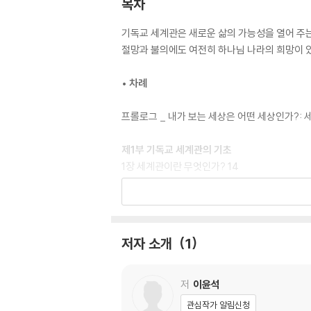
목차
기독교 세계관은 새로운 삶의 가능성을 열어 주는
절망과 불의에도 여전히 하나님 나라의 희망이 
• 차례
프롤로그 _ 내가 보는 세상은 어떤 세상인가?: 
제1부 기독교 세계관의 기초
1장 세계관이란 무엇인가? 14
2장 기독교 세계관의 형성 배경과 사상가들 20
3장 기독교 세계관의 핵심 구조: 창조·타락·구속·
4장 한국 교회의 기독교 세계관 운동 32
5장 기독교 세계관의 미래 도전과 전망 42
저자 소개
1
제2부 다른 세계관들과의 대화와 비판
6장 세속주의: 하나님을 배제한 합리성의 함정 
저
이윤석
7장 유물론·진화론: 인간을 단순한 물질로 환원할
관심작가 알림신청