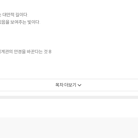
 대안적 길이다.
있음을 보여주는 빛이다.
세계관의 안경을 바꾼다는 것 8
목차 더보기
완성 26
48
 수 있는가? 54