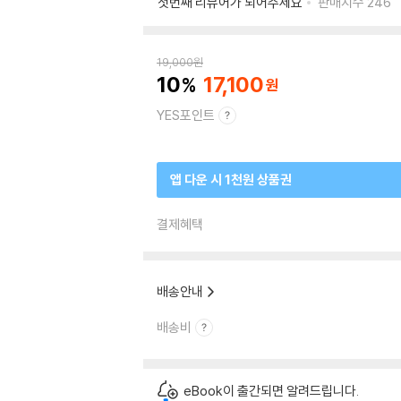
첫번째 리뷰어가 되어주세요
판매지수
246
19,000
원
10
17,100
YES포인트
앱 다운 시 1천원 상품권
결제혜택
배송안내
배송비
eBook이 출간되면 알려드립니다.