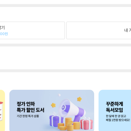
팔기
내 
400원