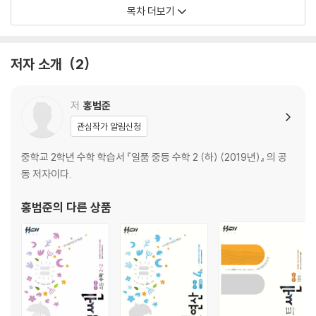
07 도함수의 활용(2)
목차 더보기
Ⅲ. 적분법
08 여러 가지 함수의 적분
저자 소개
2
09 치환적분법과 부분적분법
10 정적분의 활용
저
홍범준
관심작가 알림신청
중학교 2학년 수학 학습서 『일품 중등 수학 2 (하) (2019년)』 의 공
동 저자이다.
홍범준
의 다른 상품