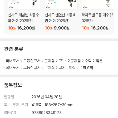
신사고 개념쎈 초등 수
신사고 쎈연산 초등 4
라이트쎈 고등 대수 (2
학 2-2 (2026년)
권 2-2 (2026년)
026년)
10
16,200
10
9,900
10
16,200
%
%
%
원
원
원
관련 분류
국내도서
고등참고서
문제집
고1ㆍ2 문제집
수학 미적분
국내도서
고등참고서
문제집
고3 문제집
수학영역
품목정보
발행일
2026년 04월 28일
쪽수, 무게, 크기
416쪽 | 188*257*30mm
ISBN13
9788928349173