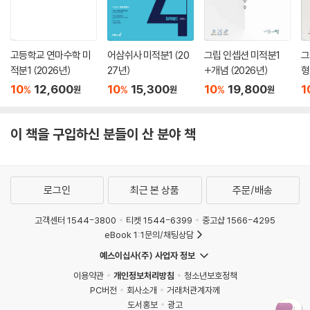
고등학교 연마수학 미
어삼쉬사 미적분1 (20
그립 인셉션 미적분1
그
적분1 (2026년)
27년)
+개념 (2026년)
형
10
12,600
10
15,300
10
19,800
1
%
%
%
원
원
원
이 책을 구입하신 분들이 산 분야 책
로그인
최근 본 상품
주문/배송
고객센터 1544-3800
티켓 1544-6399
중고샵 1566-4295
eBook 1:1문의/채팅상담
예스이십사(주) 사업자 정보
이용약관
개인정보처리방침
청소년보호정책
PC버전
회사소개
거래처관계자께
도서홍보
광고