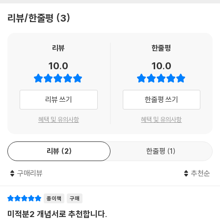
〈개념쎈〉은 단순히 문제를 잘 풀게 만들어 주는 책이 아닙니다. 논리적, 추
리뷰/한줄평
3
상적, 통합적, 창의적 사고력을 키워 이를 바탕으로 근본적인 문제 해결력
을 키워 주는 책입니다. 사전식 개념 기본서 〈개념쎈〉으로 수학의 힘을 키
우고 수학 자체의 아름다움을 느껴보시기 바랍니다.
리뷰
한줄평
10.0
10.0
리뷰 쓰기
한줄평 쓰기
혜택 및 유의사항
혜택 및 유의사항
리뷰
2
한줄평
1
구매리뷰
추천순
종이책
구매
미적분2 개념서로 추천합니다.