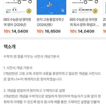
EBS 수능완성 영어영
완자 고등 통합과학 2
EBS 수능완성 국어영
2
역 영어 (2026년)
(2026년용)
역 독서·문학·화법과 작
론
문 (2026년)
(
10
14,040
10
16,650
10
14,040
1
%
%
%
원
원
원
책소개
수학의 쎈 힘을 키우는 사전식 개념기본서
1. 사전식 개념 기본서
〈개념쎈〉은 고등 교육 과정의 내용을 총망라하고 필요한 개념을 사전식으
로 잘게 나누어 체계적으로 정리하였습니다.
2. 개념을 엄밀하게 정리하고 구체적으로 설명
〈개념쎈〉은 개념을 수학적으로 엄밀하게 정리하여 학습자가 오류 없이 정
확하게 이해할 수 있도록 함과 동시에 예를 통한 구체적인 설명을 덧붙여