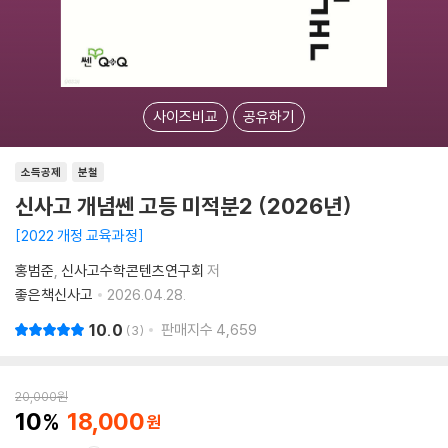
사이즈비교
공유하기
소득공제
분철
신사고 개념쎈 고등 미적분2 (2026년)
2022 개정 교육과정
홍범준
신사고수학콘텐츠연구회
저
좋은책신사고
2026.04.28.
10.0
판매지수
4,659
3
20,000
원
10
18,000