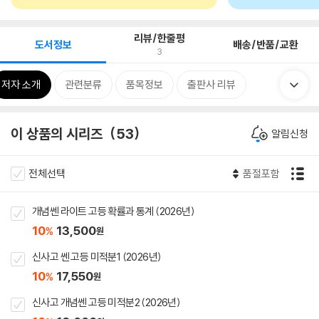
리뷰/한줄평
도서정보
배송/반품/교환
3
저자 소개
관련분류
품목정보
출판사 리뷰
이 상품의 시리즈
53
알림신청
전체선택
품절포함
개념쎈 라이트 고등 확률과 통계 (2026년)
10
13,500
%
원
신사고 쎈 고등 미적분1 (2026년)
10
17,550
%
원
신사고 개념쎈 고등 미적분2 (2026년)