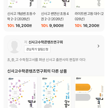
신사고 개념쎈 초등 수
신사고 쎈연산 초등 4
라이트쎈 고등 대수 (2
학 2-2 (2026년)
권 2-2 (2026년)
026년)
10
16,200
10
9,900
10
16,200
%
%
%
원
원
원
저
신사고수학콘텐츠연구회
관심작가 알림신청
초,중,고 수학참고서를 펴낸 신사고 출판사의 편집부 이다.
신사고수학콘텐츠연구회
의 다른 상품