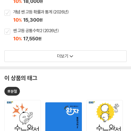
10
18,000
%
원
개념 쎈 고등 확률과 통계 (2026년)
10
15,300
%
원
쎈 고등 공통수학2 (2026년)
10
17,550
%
원
더보기
이 상품의 태그
#분철