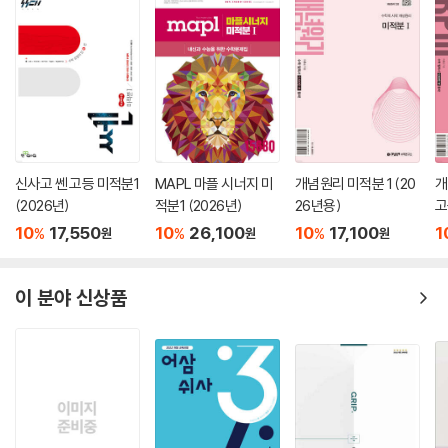
신사고 쎈 고등 미적분1
MAPL 마플 시너지 미
개념원리 미적분 1 (20
개
(2026년)
적분1 (2026년)
26년용)
고
용
10
17,550
10
26,100
10
17,100
1
%
%
%
원
원
원
이 분야 신상품