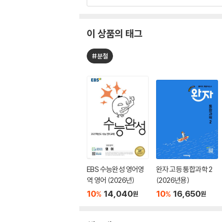
이 상품의 태그
#분철
EBS 수능완성 영어영
완자 고등 통합과학 2
역 영어 (2026년)
(2026년용)
10
14,040
10
16,650
%
%
원
원