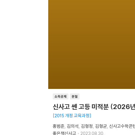
소득공제
분철
신사고 쎈 고등 미적분 (2026
2015 개정 교육과정
홍범준
김의석
김형정
김형균
신사고수학콘
좋은책신사고
2023.08.30.