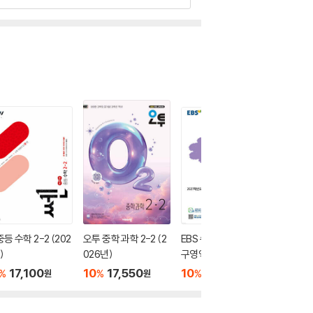
중등 수학 2-2 (202
오투 중학 과학 2-2 (2
EBS 수능완성 사회탐
EBS 윤
)
026년)
구영역 사회·문화 (202
나비효과 
6년)
문학 (2
17,100
10
17,550
10
8,820
10
1
%
%
%
%
원
원
원