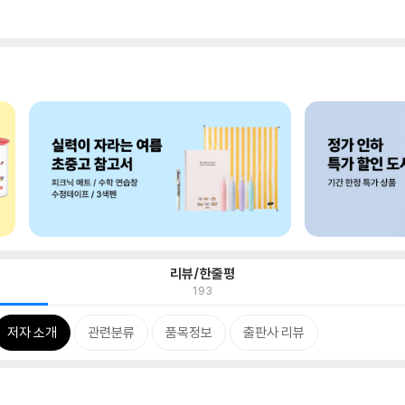
리뷰/한줄평
193
저자 소개
관련분류
품목정보
출판사 리뷰