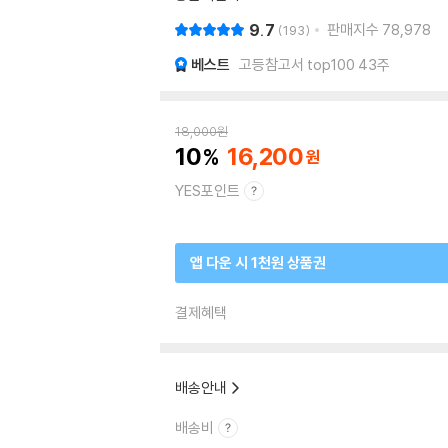
9.7
판매지수
78,978
193
베스트
고등참고서 top100 43주
18,000
원
10
16,200
YES포인트
앱 다운 시 1천원 상품권
결제혜택
배송안내
배송비