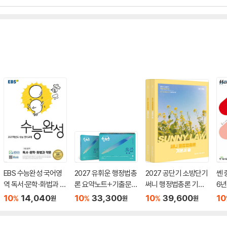
EBS 수능완성 국어영
2027 유휘운 행정법총
2027 공단기 소방단기
쎈 
역 독서·문학·화법과 작
론 요약노트+기출문제
써니 행정법총론 기본
6년
문 (2026년)
(요.플.)
서
10
14,040
10
33,300
10
39,600
10
%
%
%
원
원
원