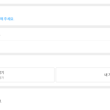
해 주세요.
.
팔기
내 
불가
.