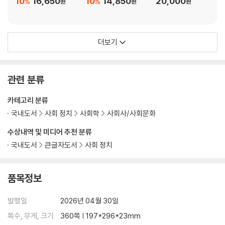
10
16,650
10
14,850
20,000
%
%
원
원
원
순록의 코가 붉게 변하는 이유 323
영적 인도자 327
왕관 같은 뿔 332
더보기
2. 순록이 주인공인 우화들 335
ㆍ나오며 343
관련 분류
ㆍ참고 문헌 348
카테고리 분류
국내도서
사회 정치
사회학
사회사/사회문화
수상내역 및 미디어 추천 분류
국내도서
큰글자도서
사회 정치
품목정보
발행일
2026년 04월 30일
쪽수, 무게, 크기
360쪽 | 197*296*23mm