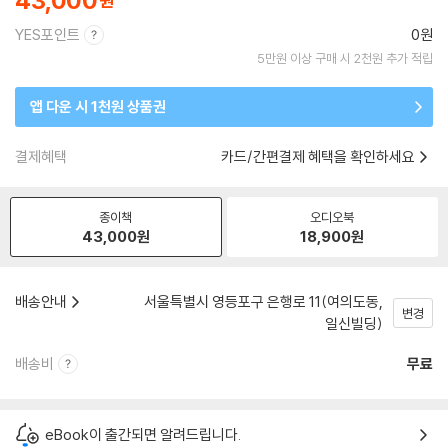
43,000
YES포인트
0원
5만원 이상 구매 시 2천원 추가 적립
앱 다운 시 1천원 상품권
결제혜택
카드/간편결제 혜택을 확인하세요
종이책
오디오북
43,000
원
18,900
원
배송안내
서울특별시 영등포구 은행로 11(여의도동,
변경
일신빌딩)
배송비
무료
eBook이 출간되면 알려드립니다.