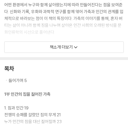
어떤 환경에서 누구와 함께 살아왔는지에 따라 만들어진다는 점을 보여준
다. 신화와 기록, 우화와 과학적 연구를 함께 엮어 가축과 인간의 관계를 입
체적으로 바라보는 점이 이 책의 특징이다. 가축의 이야기를 통해, 혼자 버
티는 삶이 아니라 함께 짐을 나누며 살아온 인간 사회의 오래된 방식을 문
화인류학의 시선으로 풀어낸다.
큰글자도서 소개
책소개 더보기
리더스원의 큰글자도서는 글자가 작아 독서에 어려움을 겪는 모든 분들에
게 편안한 독서 환경을 제공하기 위해 ‘글자 크기’와 ‘줄 간격’을 일반 단행
본보다 ‘120%~150%’ 확대한 책입니다. 시력이 좋지 않거나 글자가 작아
목차
답답함을 느끼는 분들에게 책 읽기의 즐거움을 되찾아 드리고자 합니다.
ㆍ들어가며 5
1부 인간의 짐을 짊어진 가축
1. 짐과 인간 19
전쟁의 승패를 갈랐던 짐의 무게 21
누가 인간의 짐을 대신 짊어질까 23