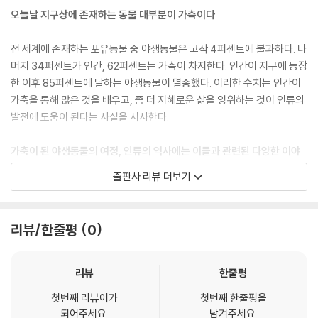
오늘날 지구상에 존재하는 동물 대부분이 가축이다
당나귀는 서아시아, 이집트, 이라크, 시리아 등지에서 각종 부장품과 함께
지도층 인사의 무덤에 묻혔다. 이는 당나귀가 고대 장례 의식에서 특별한
전 세계에 존재하는 포유동물 중 야생동물은 고작 4퍼센트에 불과하다. 나
지위를 차지하고 있었음을 보여준다. 고대 이집트에서 가장 신성한 지역
머지 34퍼센트가 인간, 62퍼센트는 가축이 차지한다. 인간이 지구에 등장
중 하나인 아비도스는 저승으로 가는 문이자 순례와 매장의 중심지로, 이
한 이후 85퍼센트에 달하는 야생동물이 멸종했다. 이러한 수치는 인간이
집트 왕들의 무덤이 위치한 곳으로 유명하다. 이곳에서 당나귀의 온전한
가축을 통해 많은 것을 배우고, 좀 더 지혜로운 삶을 영위하는 것이 인류의
골격이 발굴되었다는 사실은, 당나귀가 고대 이집트인들의 삶에 크게 기여
발전에 도움이 된다는 사실을 시사한다.
한 중요한 가축이었으며, 왕의 무덤에 함께 묻힐 만큼 높은 존중을 받았음
을 뜻한다. 더 나아가 이들은 사후세계에서도 인간과 함께하는 영성ㆍ생
가축이 된 야생동물의 여정, 인류의 역사에는 이들과 관련된 다양한 이야
존ㆍ동행을 상징하며, 우주의 중요한 요소로 여겨졌음을 보여준다.
기가 기록되었다
출판사 리뷰 더보기
--- p.134
야생동물의 가축화는 인류 역사 초기에 의도치 않게 시작되었을지라도, 결
전해오는 또 다른 이야기에는, 당나귀가 예수의 고통과 고난을 인식했다고
국에는 인간의 다양한 목적에 따라 진행되어왔다. 그중에서도 무거운 짐을
리뷰/한줄평
0
한다. 끔찍한 십자가 처형 장면을 목격한 당나귀는, 예수가 겪는 고통을 차
나르거나 인간의 이동을 돕는 교통수단으로 활용하기 위해 많은 야생동물
마 볼 수 없어 등을 돌려 십자가를 등진다. 당나귀의 충성심과 겸손한 사랑
이 가축화되었다. 이들은 인간에게 온갖 학대를 받으면서도 묵묵히 맡은
에 감동한 하나님은, 예루살렘의 모든 당나귀 등에 십자가 그림자가 드리
역할에 충실했다. 인류의 역사에는 이들과 관련된 다양한 이야기가 기록되
리뷰
한줄평
우도록 해주었다.
었다. 사람들은 이러한 이야기를 통해 교훈을 얻고, 때로는 자신을 성찰하
--- p.142
첫번째 리뷰어가
첫번째 한줄평을
기도 했다. 이 책에서는 과학과 역사, 문화와 신화, 환경과 사회 등 전방위
되어주세요.
남겨주세요.