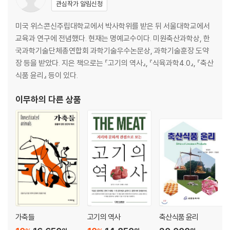
관심작가 알림신청
3. 소가 주인공인 우화들 242
미국 위스콘신주립대학교에서 박사학위를 받은 뒤 서울대학교에서
5부 낙타
교육과 연구에 전념했다. 현재는 명예교수이다. 미원축산과학상, 한
국과학기술단체총연합회 과학기술우수논문상, 과학기술훈장 도약
1. 인간을 길들인 낙타의 능력 273
장 등을 받았다. 지은 책으로는 『고기의 역사』, 『식육과학4.0』, 『축산
구세계 낙타와 신세계 낙타 275
식품 윤리』 등이 있다.
사람과 물자를 운반해온 사막의 배 278
이무하
의 다른 상품
경전 속에 등장한 최초의 가축 281
바라는 것 없이 인내한다 284
기적의 징표 286
2. 낙타가 주인공인 우화들 289
6부 순록
1. 썰매를 끄는 순록 315
마지막으로 길들인 동물 318
가축들
고기의 역사
축산식품 윤리
전체 순록의 절반은 야생 321