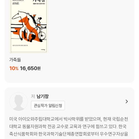
제주마가 없었다면 90
최초의 국민 자동차 ‘포니’는 조랑말 92
3. 말이 주인공인 우화들 99
3부 당나귀
1. 사회적 약자를 상징하는 가축 123
가축들
당나귀에 대한 모순적인 태도 125
10
16,650
%
원
말보다 3,000여 년 앞선 역사 127
2. 이야기 속 당나귀의 두 얼굴 130
피노키오와 이솝 우화의 당나귀 130
저
남기창
여왕과 함께 묻힌 당나귀 부대 134
관심작가 알림신청
인간을 도우려는 신의 의지 138
미국 아이오와주립대학교에서 박사학위를 받았으며, 현재 국립순천
3. 당나귀가 주인공인 우화들 143
대학교 동물자원과학 전공 교수로 교육과 연구에 힘쓰고 있다. 한국
축산식품학회와 한국과학기술단체총연합회로부터 우수연구자상을
4부 소