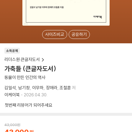
사이즈비교
공유하기
소득공제
리더스원 큰글자도서
가축들 (큰글자도서)
동물이 만든 인간의 역사
김일석
남기창
이무하
장애라
조철훈
저
이케이북
2026.04.30.
첫번째 리뷰어가 되어주세요
43,000
원