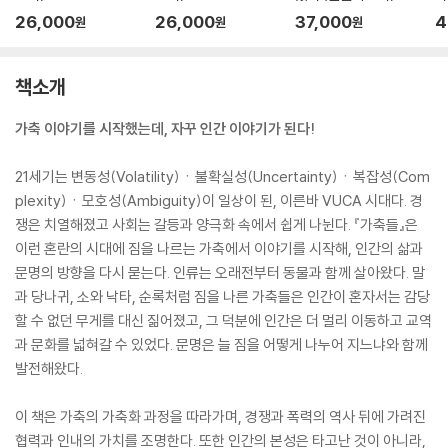
26,000
26,000
37,000
4
원
원
원
책소개
가축 이야기를 시작했는데, 자꾸 인간 이야기가 된다!
21세기는 변동성(Volatility)ㆍ불확실성(Uncertainty)ㆍ복잡성(Com
plexity)ㆍ모호성(Ambiguity)이 일상이 된, 이른바 VUCA 시대다. 경
쟁은 치열해졌고 사회는 갈등과 양극화 속에서 쉽게 나뉜다. 『가축들』은
이런 혼란의 시대에 짐을 나르는 가축에서 이야기를 시작해, 인간의 삶과
문명의 방향을 다시 묻는다. 인류는 오래전부터 동물과 함께 살아왔다. 말
과 당나귀, 소와 낙타, 순록처럼 짐을 나른 가축들은 인간이 혼자서는 감당
할 수 없던 무게를 대신 짊어졌고, 그 덕분에 인간은 더 멀리 이동하고 교역
과 문화를 넓혀갈 수 있었다. 문명은 늘 짐을 어떻게 나누어 지느냐와 함께
발전해왔다.
이 책은 가축의 가축화 과정을 따라가며, 경쟁과 폭력의 역사 뒤에 가려진
협력과 인내의 가치를 조명한다. 또한 인간의 본성은 타고난 것이 아니라,