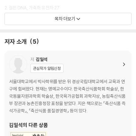
2. 길든 DNA, 가축화 유전자 27
길들임의 역사 29
목차 더보기
가축화, 문명의 씨앗이 되다 32
누가 누구를 선택했을까 38
끝나지 않은 길들이기 41
저자 소개
5
2부 말
저
김일석
1. 인간의 영역을 넓힌 말 49
관심작가 알림신청
조선의 말 문화 52
가축이 된 말의 여정 54
서울대학교에서 박사학위를 받은 뒤 경상국립대학교에서 교육과 연
용기와 자유의 표상 59
구에 힘써왔다. 현재는 명예교수이다. 한국축산식품학회 학술상, 한
속도와 힘의 화신 63
국동물자원과학회 학술상, 한국육가공협회 과학자상, 농림축산식품
다양한 문화와 신화 속의 말 67
부 장관과 농촌진흥청장 표창을 받았다. 지은 책으로는 『축산식품 즉
종교 속 말의 상징과 역할 78
석가공학』, 『축산식품 품질경영학』 등이 있다.
2. 제주도의 천연기념물, 제주마 83
김일석
의 다른 상품
고려시대부터 시작된 제주도의 말 사육 87