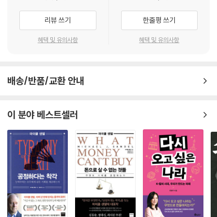
적 관점에서 다섯 종류의 가축, 즉 말, 당나귀, 소, 낙타, 순록을 살펴본다.
소는 매우 뛰어난 감각 능력을 가진 동물이다. 330도라는 거의 전방위에
또한 세계 여러 나라의 우화를 한데 모아, 불확실한 시대에도 저마다의 방
리뷰 쓰기
한줄평 쓰기
가까운 넓은 시야를 보유하고 있어 주변 상황을 광범위하게 파악할 수 있
식으로 인간을 도와온 가축에게서 우리가 배워야 할 삶의 지혜를 돌아본
으며, 후각 또한 발달하여 약 10킬로미터 떨어진 거리의 냄새까지 감지할
다.
혜택 및 유의사항
혜택 및 유의사항
수 있다. 신체적으로도 상당한 능력을 보여준다. 시속 40킬로미터의 빠른
속도로 달릴 수 있으며, 대부분의 동물과 달리 하루에 단 4시간만 잠을 자
… 인간의 영역을 넓힌 말ㆍ최초의 국민 자동차 ‘포니’는 조랑말ㆍ말보다
도 정상적인 활동을 유지할 수 있다. 의사소통 방식은 주로 몸짓에 의존하
3,000여 년 앞선 역사를 가진 당나귀ㆍ1만 년을 함께한 인류의 조력자,
며, 이를 통해 동료들과 효과적으로 정보를 교환한다.
배송/반품/교환 안내
소ㆍ신들이 먹는 음식, 우유ㆍ인도 국민의 어머니, 암소ㆍ고려시대의 육
--- p.182
식 열풍에서 시작된 한우ㆍ경전 속에 등장한 최초의 가축 낙타ㆍ인간이
마지막으로 길들인 동물 순록ㆍ모세혈관이 발달해 사람처럼 추울 때 코가
이 분야 베스트셀러
정지용의 시 「향수」의 구절 “얼룩백이 황소가 해설피 금빛 게으른 울음을
붉게 변하는 순록ㆍ해마다 떨어졌다가 다시 자라는 순록의 뿔 …
우는 곳, 그곳이 참하 꿈엔들 잊힐리야~”에 나오는 소, 어린 시절 누구나
불러봤을 동요 〈얼룩송아지〉의 가사 “송아지 송아지 얼룩송아지, 엄마 소
야생에서 인류의 조력자로: 가축이 된 말과 당나귀, 소와 낙타, 순록의 기
도 얼룩소 엄마 닮았네”, 그리고 화가 이중섭의 대표작 〈소〉에 등장하는 소
원과 여정
역시 주인공은 바로 칡소다. 안타깝게도 일제강점기 때 일본은 ‘조선 소’의
털색을 황색으로 규정하고, 자국을 대표하는 ‘화우(和牛)’를 개량하기 위
개, 양, 돼지, 소에 비해 말의 가축화는 상대적으로 늦게 이루어졌다. 고고
한 명분 아래 칡소를 대량 공출해 갔다. 이 때문에 약 200만 마리에 달하던
학적 증거가 나타나는 시점은 5,500년 전 무렵부터다. 시베리아에서 약
칡소의 개체 수는 급감하고 말았다.
4,600년 전의 동결된 말 미라가 발견되었다. 현대 당나귀는 약 6,000년
--- p.220
전, 이집트 선왕조 시대 이전 북동아프리카에 서식하던 야생 당나귀에서