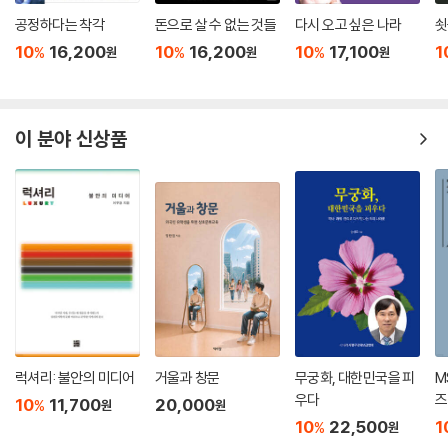
가축화된 것이다. 말보다 3,000여 년 앞섰다. 소는 1만 년도 훨씬 이전, 중
공정하다는 착각
돈으로 살 수 없는 것들
다시 오고 싶은 나라
쇳
낙타의 평균 수명은 17.8년이며, 최대 50년까지 생존하는 것으로 알려져
동의 ‘비옥한 초승달’ 지역에서 아우록스로부터 가축화된 소가 현대 타우
10
16,200
10
16,200
10
17,100
1
있다. 낙타는 윗입술이 두 갈래로 갈라져 있어 입을 크게 벌릴 수 있기 때문
%
%
%
원
원
원
루스 소의 조상이 되었다. 가장 최근에 가축화된 단봉낙타의 정확한 가축
에 사막의 가시 많은 식물도 연한 부분만 골라 쉽게 섭취할 수 있다. 또한
화 시기는 아직 확실하지 않다. 예멘 해안에서는 기원전 7100년경에 단봉
체지방을 등쪽의 육봉에 집중적으로 저장해서 지방을 섭취하지 않고도 6
낙타 뼈가 발견되었고, 남동 아라비아반도에서는 기원전 5000~기원전
개월을 버틸 수 있다. 이는 수분 손실을 최소화하고 열을 발산하는 데 도움
4000년경의 뼈가 발견되었다. 운반이나 교통수단으로 활용한 페노스칸
이 분야 신상품
이 된다. 낙타는 체온을 흡수하는 능력이 뛰어나, 매우 더운 기후에서도 땀
디아에서의 순록 가축화 계통은 1400~1600년경에 나타나고, 시베리아
으로 인한 수분 손실을 줄일 수 있다. 실제로 더운 날에는 땀이 나기 전까지
에서는 기원전 3900년경까지 거슬러 올라간다.
혈액 온도를 6도 정도 높일 수 있고, 추운 밤에는 6도 정도 낮출 수 있다.
--- p.273
짐을 나르는 가축, 문명을 움직이다
낙타는 수천 년 동안 짐을 나르는 동물로 이용되어왔다. 『성경』과 『코란』에
인간의 문명은 언제나 짐과 함께 움직여왔다. 무엇을 얼마나 짊어질 수 있
도 최초의 가축으로 언급되었으며, 짐 운반용 가축으로 사용되었지만 고대
는가는 단순한 체력의 문제가 아니라, 삶의 방식과 사회의 형태를 결정하
이집트 문화에서는 거룩한 동물로 간주되었다. 아라비아에서 고귀하고 신
는 중요한 기준이었다. 전쟁과 이동, 교역과 정착의 역사에서 짐의 무게는
비로운 존재로 여겨지는 낙타는 여행, 부, 고집, 희망, 풍요, 순례의 상징이
곧 인간이 나아갈 수 있는 거리이자 한계였다. 하지만 인간은 오래지 않아
기도 하다. 낙타는 새끼를 깊이 사랑하는 열정적인 동물이자, 강한 등과 인
모든 짐을 혼자 감당하기에는 삶이 너무 무겁다는 사실을 깨달았다. 그때
럭셔리: 불안의 미디어
거울과 창문
무궁화, 대한민국을 피
M
내심 있는 성격 덕분에 모든 종류의 짐을 운반할 수 있다. 또한 물 없이 몇
부터 인간은 짐을 나누는 방법을 찾았고, 그 선택의 중심에 가축이 있었다.
우다
즈
10
11,700
20,000
%
원
원
주 동안 생존할 수 있는 능력 때문에 아랍 사회에서는 삶의 결정과 행동에
말과 당나귀, 소와 낙타, 순록은 인간 대신 무거운 짐을 나르며 길을 열었
10
22,500
1
%
원
영향을 주는 영적 안내자로 여겨진다.
다. 가축의 가장 큰 특징은 빠름이나 힘이 아니라, 묵묵히 같은 속도로 오래