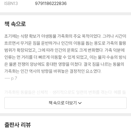
ISBN13
9791186222836
책 속으로
초기에는 식량 확보가 야생동물 가축화의 주요 목적이었다. 그러나 시간이
흐르면서 무거운 짐을 운반하거나 인간의 이동을 돕는 용도로 가축의 활용
범위가 확장되었고, 그에 따라 인간의 문화도 크게 변화했다. 가축 덕분에
인류는 먼 거리를 더 빠르게 이동할 수 있게 되었고, 이는 물자 수송의 방식
은 물론 전쟁의 양상에도 중대한 영향을 미쳤다. 결국 짐을 나르는 동물의
가축화는 인간 역사의 방향을 바꿔놓은 결정적인 요소였다.
--- p.7
가축화된 동물들은 신체적ㆍ생리적으로도 일련의 변화를 겪는다. 예를 들
어 털이 얼룩지거나 곱슬곱슬해지고, 꼬리는 짧아지거나 말리며, 귀는 늘
책 속으로 더보기
어지고, 성체가 되어서도 유년기의 외모를 유지하는 등의 특징이 나타난
다. 행동 면에서는 인간과의 친화적 태도, 사회적 소통 능력, 반응성을 보이
며, 좀 더 평온한 기질을 갖게 된다.
출판사 리뷰
--- p.29