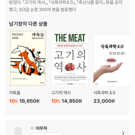
받았다. 『고기의 역사』, 『식육과학4.0』, 『축산식품 윤리』 등을 공저
했고, SCI급 논문 200여 편을 발표했다.
1. 농경사회와 소 179
1만 년을 함께한 인류의 조력자 182
남기창
의 다른 상품
인더스 계곡에서 아프리카까지 186
성스러운 모성의 근원 190
신들이 먹는 음식, 우유 191
암소는 인도 국민의 어머니 197
우상과 신성 201
2. 우리 민족의 소, 한우 207
코뚜레와 외양간 209
일소 만들기 214
일본이 빼앗아 간 칡소 218
가축들
고기의 역사
식육과학 4.0
씨수소와 한우의 품종 혁신 222
10
16,650
10
14,850
23,000
%
%
원
원
원
한우는 언제부터 먹었을까 225
우직함의 상징, 소 228
정주영 회장의 1,001마리 소 236
재산목록 1호 239
저
이무하