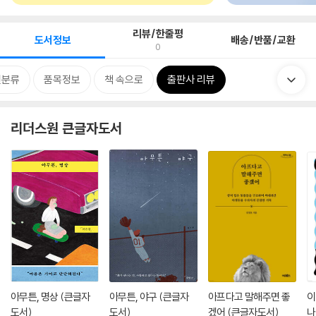
리뷰/한줄평
도서정보
배송/반품/교환
0
련분류
품목정보
책 속으로
출판사 리뷰
리더스원 큰글자도서
아무튼, 명상 (큰글자
아무튼, 야구 (큰글자
아프다고 말해주면 좋
이
도서)
도서)
겠어 (큰글자도서)
나