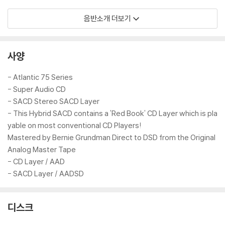
만약 Déjà Vu가 네 명의 자아가 뒤섞인 거친 협곡 파티였다면, Songs fo
음반소개 더보기
r Beginners는 나쉬가 그 후 맞이한 내면의 성찰, 즉 실연과 희망, 그리고
약간의 정의로운 저항이 뒤섞인 앨범이다. 그는 조니 미첼과의 결별 후 힘
든 시간을 보내던 중 이 앨범을 녹음했고, 그 우울함이 음악 곳곳에 스며들
사양
어 있다.
- Atlantic 75 Series
하지만 이 앨범을 단순히 이별의 아픔에 젖어 있는 앨범으로 오해하지 마
- Super Audio CD
세요. 오히려 행동을 촉구하는 메시지와 함께, 내쉬를 당대 없어서는 안 될
- SACD Stereo SACD Layer
중요한 목소리로 만든 포크록 찬가들로 가득 차 있다. CSN의 포크록 하모
- This Hybrid SACD contains a 'Red Book' CD Layer which is pla
니를 좋아하면서도 더욱 개인적이고 솔직한 감성을 갈망한다면, 이 앨범은
yable on most conventional CD Players!
꼭 들어봐야 할 작품이다.
Mastered by Bernie Grundman Direct to DSD from the Original
Analog Master Tape
애틀랜틱 레코드 75주년 기념
- CD Layer / AAD
"75 for 75"는 애틀랜틱 레코드의 유구한 역사를 자랑하는 음반들을 엄선
- SACD Layer / AADSD
하여 출시하는 75장의 바이닐 시리즈다. 이 위대한 레이블에는 시대를 초
월하는 최고의 아티스트와 명반들이 다수 포함되어 있다.
디스크