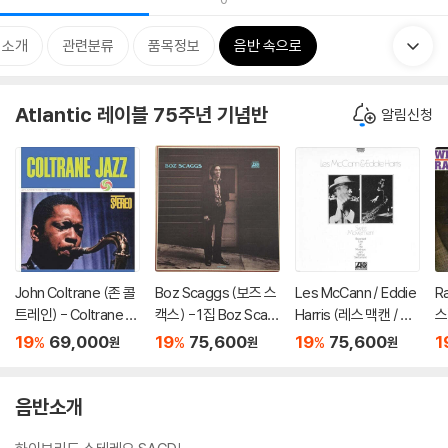
 소개
관련분류
품목정보
음반 속으로
Atlantic 레이블 75주년 기념반
알림신청
John Coltrane (존 콜
Boz Scaggs (보즈 스
Les McCann / Eddie
R
트레인) - Coltrane Ja
캑스) - 1집 Boz Scag
Harris (레스 맥캔 / 에
스)
zz [SACD Hybrid]
gs [SACD Hybrid]
디 해리스) - Swiss M
A
19
69,000
19
75,600
19
75,600
1
%
%
%
원
원
원
ovement [SACD Hy
brid]
음반소개