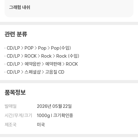
그래험 내쉬
관련 분류
CD/LP
POP
Pop
Pop(수입)
CD/LP
ROCK
Rock
Rock (수입)
CD/LP
예약음반
예약판매
ROCK
CD/LP
스페셜샵
고음질 CD
품목정보
발매일
2026년 05월 22일
시간/무게/크기
1000g | 크기확인중
제조국
미국