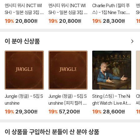
엔시티 위시 (NCT WI
엔시티 위시 (NCT WI
Charlie Puth (찰리 푸
엔
SH) - 일본 싱글 3집 Y
SH) - 일본 싱글 3집 Y
스) - 1집 Nine Track
S
O-I-DON! / BOY ME
O-I-DON! / BOY ME
Mind [LP]
O
19
20,800
19
20,800
19
28,300
1
%
%
%
원
원
원
ETS GIRL [통상판 BO
ETS GIRL [통상판 YO
ET
Y MEETS GIRL Ver.]
-I-DON! Ver.]
이 분야 신상품
Jungle (정글) - 5집 S
Jungle (정글) - 5집 S
Sting (스팅) - The Ni
C
unshine
unshine [피치 컬러 L
ght Watch: Live At T
씨
P]
he Rijksmuseum
F
19
29,300
19
57,200
19
28,600
1
%
%
%
원
원
원
테
이 상품을 구입하신 분들이 산 분야 상품