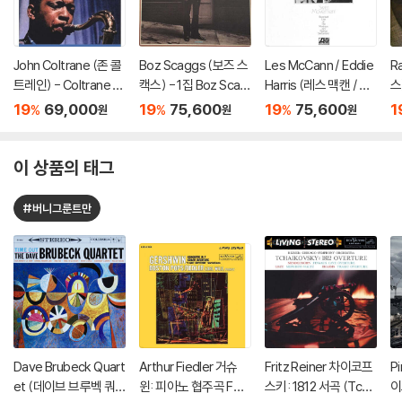
John Coltrane (존 콜
Boz Scaggs (보즈 스
Les McCann / Eddie
R
트레인) - Coltrane Ja
캑스) - 1집 Boz Scag
Harris (레스 맥캔 / 에
스)
zz [SACD Hybrid]
gs [SACD Hybrid]
디 해리스) - Swiss M
A
19
69,000
19
75,600
19
75,600
1
%
%
%
원
원
원
ovement [SACD Hy
brid]
이 상품의 태그
#버니그룬트만
Dave Brubeck Quart
Arthur Fiedler 거슈
Fritz Reiner 차이코프
P
et (데이브 브루벡 쿼
윈: 피아노 협주곡 F장
스키: 1812 서곡 (Tcha
이