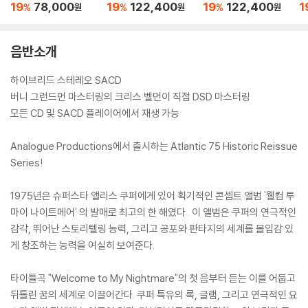
텟) - Time Out [LP]
조 (Gershwin: Conc
ikovsky: 1812 Overt
8 
19
78,000
19
122,400
19
122,400
1
%
%
%
원
원
원
erto in F, Cuban Ove
ure) [2LP]
rture, I Got Rhythm)
[2LP]
음반소개
하이브리드 스테레오 SACD
버니 그런드먼 마스터링의 크리스 벨먼이 직접 DSD 마스터링
모든 CD 및 SACD 플레이어에서 재생 가능
Analogue Productions에서 출시하는 Atlantic 75 Historic Reissue
Series!
1975년은 슈퍼스타 앨리스 쿠퍼에게 있어 획기적인 콘셉트 앨범 '웰컴 투
마이 나이트메어' 의 발매로 최고의 한 해였다 . 이 앨범은 쿠퍼의 연극적인
감각, 뛰어난 스토리텔링 능력, 그리고 공포와 판타지의 세계를 몰입감 있
게 창조하는 능력을 여실히 보여준다.
타이틀곡 "Welcome to My Nightmare"의 첫 음부터 듣는 이를 어둡고
뒤틀린 꿈의 세계로 이끌어간다. 쿠퍼 특유의 록, 글램, 그리고 연극적인 요