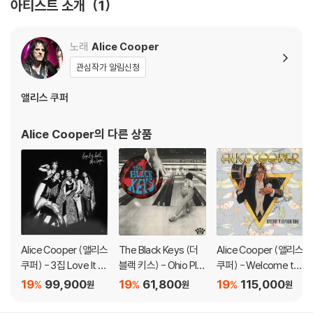
아티스트 소개
1
노래
Alice Cooper
관심작가 알림신청
앨리스 쿠퍼
Alice Cooper
의 다른 상품
Alice Cooper (앨리스
The Black Keys (더
Alice Cooper (앨리스
쿠퍼) - 3집 Love It T
블랙 키스) - Ohio Pla
쿠퍼) - Welcome to
o Death [LP]
yers [2LP]
My Nightmare [2LP]
19
99,900
19
61,800
19
115,000
%
%
%
원
원
원