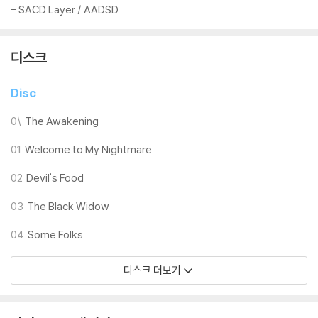
- SACD Layer / AADSD
디스크
Disc
0\
The Awakening
01
Welcome to My Nightmare
02
Devil's Food
03
The Black Widow
04
Some Folks
디스크 더보기