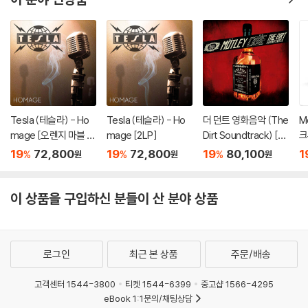
Tesla (테슬라) - Ho
Tesla (테슬라) - Ho
더 던트 영화음악 (The
M
mage [오렌지 마블 컬
mage [2LP]
Dirt Soundtrack) [2L
크
러 2LP]
P]
O
19
72,800
19
72,800
19
80,100
1
%
%
%
원
원
원
컬
이 상품을 구입하신 분들이 산 분야 상품
로그인
최근 본 상품
주문/배송
고객센터 1544-3800
티켓 1544-6399
중고샵 1566-4295
eBook 1:1문의/채팅상담