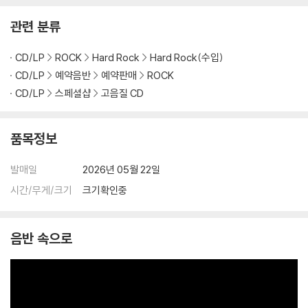
관련 분류
CD/LP
ROCK
Hard Rock
Hard Rock(수입)
CD/LP
예약음반
예약판매
ROCK
CD/LP
스페셜샵
고음질 CD
품목정보
발매일
2026년 05월 22일
시간/무게/크기
크기확인중
음반 속으로