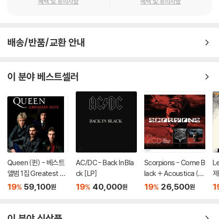
혜택 및 유의사항
혜택 및 유의사항
배송/반품/교환 안내
이 분야 베스트셀러
Queen (퀸) - 베스트
AC/DC - Back In Bla
Scorpions - Come B
L
앨범 1집 Greatest Hit
ck [LP]
lack + Acoustica (2
제
s I [2LP]
CD Original Albums)
pp
19
59,100
19
40,000
19
26,500
1
%
%
%
원
원
원
이 분야 신상품