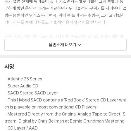
소가 앨범 전체에 녹아들어 있다. 거칠면서도 멜로디컬한 그의 보컬과 풍
부하게 쌓인 음악적 배경은 기묘하면서도 매혹적인 분위기를 자아낸다. 앨
범은 몽환적인 오케스트라 편곡, 귀에 쏙 들어오는 후렴구, 그리고 강렬한
기타 리프를 통해 다채롭고 매혹적인 음악적 경험을 선사한다.
오랜 프로듀서인 밥 에즈린과 다시 한번 손을 잡은 앨리스 쿠퍼는 데이비
드 윈터가 제작한 영화에 어울리는 최고의 음악들을 만들어냈고, 그 과정
음반소개 더보기
에서 엄청난 히트 싱글 "Only Women Bleed"를 비롯한 그의 대표곡들을
탄생시켰다. 이 싱글은 빌보드 차트 Top 5에 진입하며 앨범 ' Welcome t
o My Nightmare ' 를 여러 장 판매하여 플래티넘을 돌파하게 했고, 앨리
사양
스 쿠퍼라는 이름에 '슈퍼스타'라는 수식어를 영원히 새겨 넣었다.
- Atlantic 75 Series
애틀랜틱 레코드 75주년 기념
- Super Audio CD
"75 for 75"는 애틀랜틱 레코드의 유구한 역사를 자랑하는 음반들을 엄선
- SACD Stereo SACD Layer
하여 출시하는 75장의 바이닐 시리즈다. 이 위대한 레이블에는 시대를 초
- This Hybrid SACD contains a 'Red Book' Stereo CD Layer whi
월하는 최고의 아티스트와 명반들이 다수 포함되어 있다.
ch is playable on most conventional CD Players!
- Mastered Directly from the Original Analog Tape to Direct-S
tream-Digital by Chris Bellman at Bernie Grundman Mastering
- CD Layer / AAD