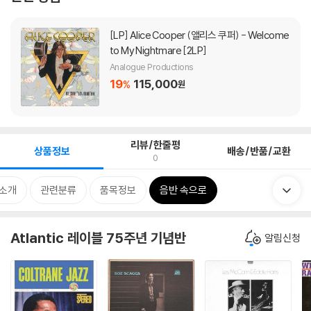
[LP]
Alice Cooper (앨리스 쿠퍼) - Welcome
to My Nightmare [2LP]
Analogue Productions
19
115,000
%
원
리뷰/한줄평
상품정보
배송/반품/교환
0
 소개
관련분류
품목정보
음반 속으로
Atlantic 레이블 75주년 기념반
알림신청