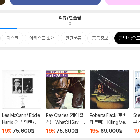
리뷰/한줄평
0
디스크
아티스트 소개
관련분류
품목정보
음반 속으
Les McCann / Eddie
Ray Charles (레이 찰
Roberta Flack (로버
Ste
Harris (레스 맥캔 / 에
스) - What'd I Say [S
타 플랙) - Killing Me S
븐 
디 해리스) - Swiss M
ACD Hybrid]
oftly [SACD Hybrid]
Sti
19
75,600
19
75,600
19
69,000
19
%
%
%
원
원
원
ovement [SACD Hy