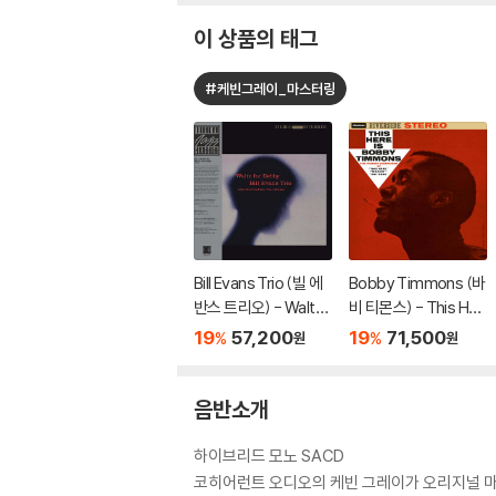
이 상품의 태그
#케빈그레이_마스터링
Bill Evans Trio (빌 에
Bobby Timmons (바
반스 트리오) - Waltz
비 티몬스) - This Her
For Debby [LP]
e Is Bobby Timmon
19
57,200
19
71,500
%
%
원
원
s [LP]
음반소개
하이브리드 모노 SACD
코히어런트 오디오의 케빈 그레이가 오리지널 마