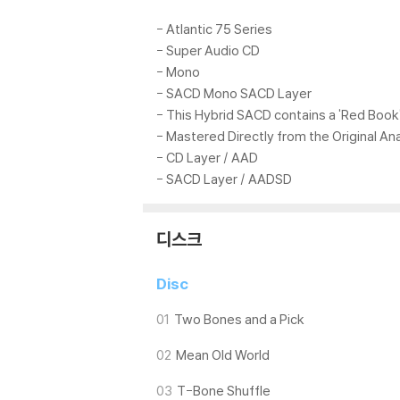
- Atlantic 75 Series
- Super Audio CD
- Mono
- SACD Mono SACD Layer
- This Hybrid SACD contains a 'Red Book
- Mastered Directly from the Original A
- CD Layer / AAD
- SACD Layer / AADSD
디스크
Disc
01
Two Bones and a Pick
02
Mean Old World
03
T-Bone Shuffle