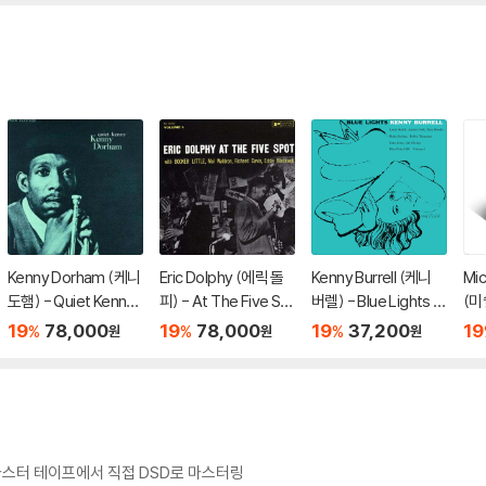
brid]
Kenny Dorham (케니
Eric Dolphy (에릭 돌
Kenny Burrell (케니
Mic
도햄) - Quiet Kenny
피) - At The Five Sp
버렐) - Blue Lights V
(미
[LP]
ot [LP]
olume 1 [LP]
Pow
19
78,000
19
78,000
19
37,200
19
%
%
%
원
원
원
P]
스터 테이프에서 직접 DSD로 마스터링