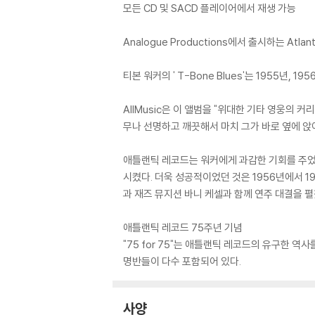
모든 CD 및 SACD 플레이어에서 재생 가능
Analogue Productions에서 출시하는 Atlantic 
티본 워커의 ' T-Bone Blues'는 1955년
AllMusic은 이 앨범을 "위대한 기타 영웅의 
무나 선명하고 깨끗해서 마치 그가 바로 옆에 앉아 '
애틀랜틱 레코드는 워커에게 과감한 기회를 주었는데, 
시켰다. 더욱 성공적이었던 것은 1956년에서 19
과 재즈 뮤지션 바니 케셀과 함께 연주 대결을 펼
애틀랜틱 레코드 75주년 기념
"75 for 75"는 애틀랜틱 레코드의 유구한
명반들이 다수 포함되어 있다.
사양