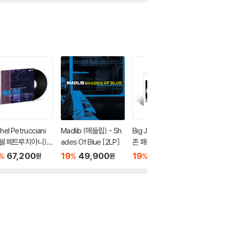
hel Petrucciani
Madlib (매들립) - Sh
Big John Patton (빅
Dexter
쉘 페트루치아니) -
ades Of Blue [2LP]
존 패튼) - Got A Goo
스터 고든)
er of Three [L
d Thing Goin' [LP]
67,200
19
49,900
19
67,200
19
5
%
%
%
%
원
원
원