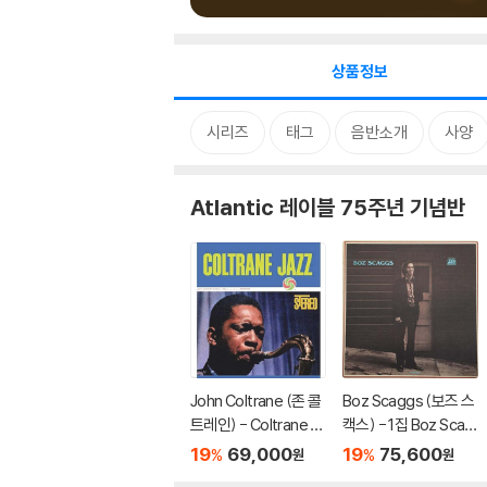
상품정보
시리즈
태그
음반소개
사양
Atlantic 레이블 75주년 기념반
John Coltrane (존 콜
Boz Scaggs (보즈 스
트레인) - Coltrane Ja
캑스) - 1집 Boz Scag
zz [SACD Hybrid]
gs [SACD Hybrid]
19
69,000
19
75,600
%
%
원
원