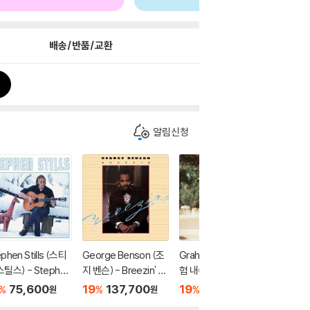
배송/반품/교환
로
알림신청
phen Stills (스티
George Benson (조
Graham Nash (그래
Charles
스틸스) - Stephen
지 벤슨) - Breezin' [2
험 내쉬) - Songs for
스 밍거스)
lls [SACD Hybrid]
LP]
Beginners [SACD H
thropus
75,600
19
137,700
19
75,600
19
7
%
%
%
%
원
원
원
ybrid]
CD Hybr