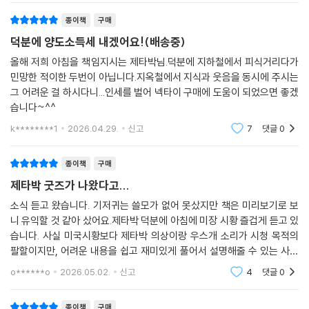
레딧은 미국 주식시장의 심리를 읽는 훌륭한 도구다. 레딧에는 수많은 커
씬 효과적이다. 필요하다면 챗GPT와 같은 생성형 AI를 활용해 추가 질문
뮤니티가 있는데 이 중 저자는 주요한 커뮤니티를 소개하고 있다. 게임스
종이책
구매
을 던지고 내용을 구조화하는 것도 좋은 방법이다.
탑 사태를 주도하며 세계적으로 주목을 받은 바 있는 r/WallStreetBets
덕분에 양도소득세 내겠어요!(배송중)
--- 「11장 하루 30분 루틴으로 시장을 꿰뚫다」중에서
를 비롯한 여러 커뮤니티의 특징을 소개한다. 각 커뮤니티의 지향점과 회
올해 저희 아침을 책임지시는 제타박님.덕분에 지하철에서 피식거리다가
원들의 성향, 투자 활용 시 주의점을 함께 담았으니 반드시 참고해보자.
민망한 적이한 두번이 아닙니다.지옥철에서 지식과 웃음을 동시에 주시는
X의 주요 계정도 소개한다. 코베이시 레터, 월스트리트 엔진 등 투자 인플
그 어려운 걸 하시다니...인세를 벌어 넥타이 구매에 도움이 되었으면 좋겠
루언서로 활발하게 활약하고 있는 계정별 특징을 소개하며 독자가 선별하
습니다~^^
여 구독할 수 있도록 가이드를 주고 있다.
k********1
2026.04.29.
신고
7
댓글
0
박종훈 팀장의‘30분 시황 체크 플랜’,
종이책
구매
당신의 수익률을 높일 강력한 무기다!
제타박 굿즈가 나왔다고...
이 책에는 간단하면서도 정확하게 시장의 분위기를 파악하고 주가의 맥락
소식 듣고 왔습니다. 기저귀는 쓸모가 없어 못샀지만 책은 미리보기로 보
을 짚어내는 노하우가 가득하다. 핀비즈 히트맵을 활용하면 현재의 시장
니 유익할 것 같아 샀어요.제타박 덕분에 아침에 미장 시황 즐겁게 듣고 있
분위기를 직관적으로 파악할 수 있으며 이에 더해 시장에서 기대하고 있는
습니다. 사실 미국시황보다 제타박 의상이랑 우스개 소리가 시청 목적의
팔할이지만, 어려운 내용을 쉽고 재미있게 풀어서 설명해줄 수 있는 사람
기업의 미래 가치까지 확인할 수 있다. 히트맵의 색깔을 꾸준히 모니터하
이야말로 진짜 능력자 아니겠습니까. 방송에서처럼 유익하고 알찬 미국투
면서 투자 자금의 흐름을 시각적으로 파악하고, 섹터 전체의 상승을 견인
o******o
2026.05.02.
신고
4
댓글
0
자법을 쉽고 재미있
하는 진짜 주도주를 가려내는 법을 배울 수 있다.
종이책
구매