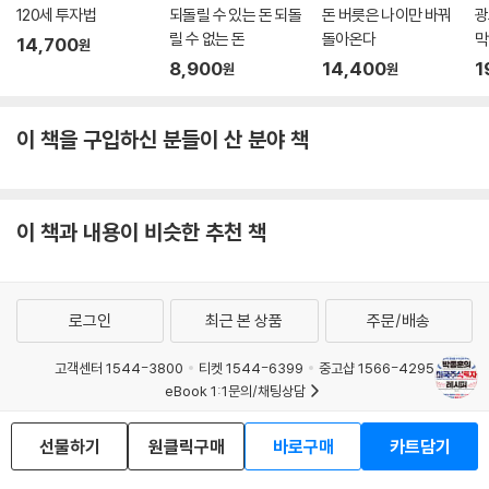
120세 투자법
되돌릴 수 있는 돈 되돌
돈 버릇은 나이만 바꿔
광
릴 수 없는 돈
돌아온다
막
14,700
원
8,900
14,400
1
원
원
이 책을 구입하신 분들이 산 분야 책
이 책과 내용이 비슷한 추천 책
로그인
최근 본 상품
주문/배송
고객센터 1544-3800
티켓 1544-6399
중고샵 1566-4295
eBook 1:1문의/채팅상담
예스이십사(주) 사업자 정보
선물하기
원클릭구매
바로구매
카트담기
이용약관
개인정보처리방침
청소년보호정책
PC버전
회사소개
거래처관계자께