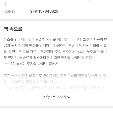
수
ISBN13
9791157848829
7장 연준의 생각 들여다보기
· 연준을 구성하는 3대 축
· 점도표와 시장의 반응
책 속으로
· 연준 위원들의 말과 시장의 반응
· 연준과 정부의 관계
뉴스를 읽는다는 것은 단순히 사건을 아는 것이 아니다. 그것은 자금의 흐
름과 투자 심리의 변화를 감지하는 과정이며, 혼란 속에서도 기회를 식별
제3부 시장을 읽는 순간 성공 투자가 시작된다
할 수 있는 안목을 기르는 훈련이다. 주식 투자에서 뉴스는 노이즈가 될 수
도 있지만, 올바르게 활용한다면 강력한 투자의 나침반이 된다.
8장 시장의 트렌드를 읽는 확실한 방법
--- 「1장 뉴스는 투자의 나침반」중에서
· 돈의 흐름이 트렌드를 만든다
· 트렌드가 시장을 장악하는 3단계
모든 뉴스를 같은 비중으로 받아들이는 것은 오히려 판단력을 흐릴 수 있
· 시장을 알고 싶다면 월가의 포지션을 보라
다. 그때부터는 질문을 바꾸어야 한다.
. 이 뉴스는 단기 이벤트에 그치는가, 아니면 구조적 변화를 예고하는가?
plus tips 월가는 어디에 베팅하고 있는가?
. 정책, 금리, 통화, 기술 혁신처럼 거시 변수와 연결되는가?
책 속으로 더보기
. 특정 기업의 문제가 아니라 산업 전반의 수익 모델을 바꿀 가능성이 있는
9장 한눈에 시장을 읽는 무기, 히트맵
가?
· 시장을 읽는 핵심, 미국 3대 지수
이러한 기준으로 뉴스를 걸러내는 과정이 바로 ‘시그널과 노이즈’를 구분