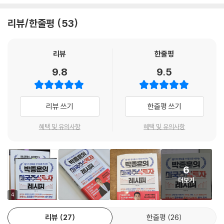
닉 티미라오스는 〈월스트리트저널〉의 수석 경제 특파원이다. 2006년 〈월
바쁜 현대 사회,
스트리트저널〉에 합류했다. 미 재무부, 미국 주택 및 주택담보대출 시장에
진짜 돈이 되는 신호만 골라 제대로 읽자!
리뷰/한줄평
53
대한 전문가이며 최근 연방준비제도 이사회와 미국 경제 정책의 주요 동향
을 취재하는 것으로 유명하다. 그래서 ‘연준의 비공식 대변인’, ‘연준 통역
쏟아지는 뉴스에 반응하기 전, 딱 한 가지 질문만 스스로에게 던져보자.
사’로 불린다. 이는 연준 고위 관계자들과의 깊은 네트워크를 기반으로 한
리뷰
한줄평
“이 뉴스가 1년 뒤 이 기업이 돈을 버는 능력에 확실한 변화를 주는가?” 이
취재력 덕분이다. 연방공개시장위원회의 결과 발표 직전이나 주요 경제지
기준 하나만 제대로 세워도 출처가 불분명한 루머나 이미 주가에 다 반영
9.8
9.5
표 발표 직후 그의 기사와 포스트가 시장을 크게 흔드는 이유도 여기에 있
된 단기 이슈 같은 소음에 속아 상투를 잡는 실수를 끝낼 수 있다. 진짜 수
다. 그의 메시지는 시장 참가자들에게 단순한 의견이 아니라 연준의 사고
익을 부르는 신호는 금리 정책의 변화나 기업의 미래를 결정짓는 실적 전
방식을 추론할 수 있는 ‘단서’로 받아들여진다.
망 상향과 같은 핵심 뉴스에 숨어 있다. 박종훈 저자는 월스트리트저널, 블
리뷰 쓰기
한줄평 쓰기
--- 「5장 뉴미디어로 읽는 속보와 시장 심리」중에서
룸버그, CNBC, 파이낸셜 타임스 등 기존 언론 매체별 강점과 맞춤 활용법
을 소개한다. 무조건 읽는 게 아니라 영리하게 읽는 전략이 필요하다는 것
혜택 및 유의사항
혜택 및 유의사항
경제지표 캘린더를 챙긴다는 것은 단순히 발표 날짜를 확인하는 일이 아니
이다.
다. 시장이 어떤 경로로 움직이는지, 자금이 어디로 이동하는지, 기업 가치
평가의 기준이 어떻게 변하는지 등의 흐름을 읽는 작업이다. 특히 금리는
또한 매달 발표되는 물가, 고용지표, 그리고 실시간 성장률을 추적하는 G
6
그 중심에 서 있는 변수다. 금리를 이해하지 못하면 시장의 큰 물줄기를 읽
DPNow와 같은 거시 지표를 이해하기 위한 지식과 실전 투자 포인트를 설
더보기
기 어렵다. 반대로 금리의 방향과 시장의 기대를 함께 읽을 수 있다면, 우리
명한다. 연준이 금리의 방향을 결정하는 기초 자료들인 만큼 제대로 이해
는 변동성 속에서도 더 명확한 판단을 내릴 수 있다.
4
하고 흐름을 놓치지 않는 것이 중요하다.
--- 「6장 월가 투자자들이 매달 챙기는 경제지표」중에서
미국 주식시장은 물론 글로벌 경제에 절대적인 영향력을 끼치는 연준의 생
리뷰
27
한줄평
26
각을 읽는 것은 성공 투자의 필수 조건이다. 저자는 연준 위원들의 금리 전