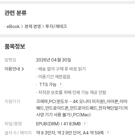
경제지표를 특유의 위트와 유쾌한 입담으로
4장 지금 당장 즐겨찾기 해야 할 레거시 미디어
관련 분류
· 레거시 미디어의 종류와 장단점
· 모든 뉴스를 한눈에 보는 곳
eBook
경제 경영
투자/재테크
5장 뉴미디어로 읽는 속보와 시장 심리
품목정보
· 단순한 뉴스 전달을 넘어 해석과 전망까지
· 유용하거나 위험하거나
발행일
2026년 04월 30일
· 시장 심리를 읽는 레딧의 주요 커뮤니티
이용안내
배송 없이 구매 후 바로 읽기
· X.com 주요 계정
· 정보가 돈이 되는 X 활용법
이용기간 제한없음
TTS 가능
6장 월가 투자자들이 매달 챙기는 경제지표
저작권 보호를 위해 인쇄 기능 제공 안함
· 연준 기준금리: 시장을 관통하는 중심축
지원기기
크레마,PC(윈도우 - 4K 모니터 미지원),아이폰,아이
· 물가: PPI, CPI, PCE 지표를 읽는 법
패드,안드로이드폰,안드로이드패드,전자책단말기(저
· 경기: ISM PMI 지표를 읽는 법
사양 기기 사용 불가),PC(Mac)
· 고용: 비농업 고용지수, 실업률 지표를 읽는 법
파일/용량
EPUB(DRM) | 41.83MB
· 소비: 소매 판매 지표를 읽는 법
글자 수/ 페이지
약 9.3만자, 약 2.9만 단어, A4 약 59쪽
· GDP: GDPNow, WEI 지표를 읽는 법