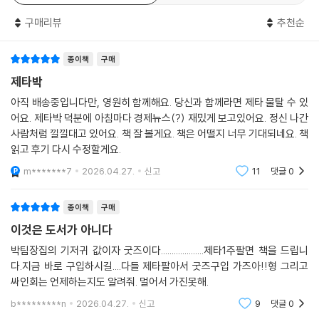
히트맵을 자세히 들여다보면 그 테마 안에서 실제로 시장을 주도하는 핵심
망을 담은 점도표와 경제 전망 요약(SEP)을 통해 향후 통화 정책의 방향
구매리뷰
추천순
기업도 발견할 수 있다. 같은 산업에 속한 기업이라도 어떤 기업은 크게 상
을 가늠하는 방법을 이 책에 담았다. 전문가의 해설을 기다릴 필요 없이, 지
승하고, 어떤 기업은 거의 움직이지 않을 때가 많기 때문이다. 이런 차이를
표 발표 직후 시장이 어디로 튈지 스스로 판단하는 능력을 갖추는 순간 당
관찰하다 보면 어떤 기업이 시장의 관심과 자금을 가장 많이 끌어들이고
종이책
구매
신의 투자는 확신으로 가득 차게 될 것이다.
있는지 자연스럽게 보이기 시작한다. 히트맵은 여러 사이트에서 제공하는
제타박
데, 대표적으로 핀비즈, 트레이딩뷰(TradingView), 스톡어낼리시스(St
설정 몇 개만 바꾸면 나의 스마트폰이
아직 배송중입니다만, 영원히 함께해요. 당신과 함께라면 제타 물탈 수 있
ockAnalysis)가 있다. 사이트에서 자기 취향에 맞는 히트맵을 찾아볼 수
주식투자 성공을 돕는 최강 정보원이 된다!
어요. 제타박 덕분에 아침마다 경제뉴스(?) 재밌게 보고있어요. 정신 나간
있다. 이 중에서도 많은 투자자가 직관적인 화면 때문에 핀비즈 히트맵을
사람처럼 낄낄대고 있어요. 책 잘 볼게요. 책은 어떨지 너무 기대되네요. 책
자주 활용한다.
읽고 후기 다시 수정할게요.
이제 X나 레딧은 더 이상 단순한 소통 창구가 아니라, 정책 신호와 시장의
--- 「9장 한눈에 시장을 읽는 무기, 히트맵」중에서
심리적 변곡점을 가장 빨리 낚아채는 정보 플랫폼이다. 저자는 X를 개인
m*******7
2026.04.27.
신고
11
댓글
0
맞춤형 뉴스룸으로 최적화하는 설정법을 전수한다. 또한 ‘특정 단어 조
뉴스 정리의 목적은 단순한 정보 습득이 아니라, 시장 흐름을 읽는 것이다.
합’이나 ‘최소 좋아요 수’ 등을 활용해 중요 정보만 추려내는 고급 검색 명
종이책
구매
숫자들이 어떤 방식으로 시장의 스토리를 만들어내는지 연결해야 한다. 이
령어를 알려준다. 이를 통해 불필요한 광고나 감정적인 소음을 과감히 걷
이것은 도서가 아니다
를 위해 다음과 같은 질문을 스스로 던져보자.
어내고, 투자에 도움되는 알짜 정보와 영향력 있는 거물들의 생각을 실시
. 이 이슈가 기업의 펀더멘털에 실제로 영향을 주는가?
박팀장집의 기저귀 값이자 굿즈이다....................제타1주팔면 책을 드립니
간으로 접할 수 있다. 단순히 남들이 올린 글을 구경하는 수준을 넘어, 전
. 거시경제 흐름을 바꿀 수 있는 변수인가?
다.지금 바로 구입하시길....다들 제타팔아서 굿즈구입 가즈아!!형 그리고
세계 투자 고수들의 입을 빌려 시장을 바라보는 압도적인 정보 우위를 경
싸인회는 언제하는지도 알려줘. 멀어서 가진못해.
. 시장의 반응이 과도한 심리적 노이즈는 아닌가?
험하게 될 것이다.
초보 투자자일수록 뉴스의 양을 늘리는 데 신경 쓰는 경향이 있다. 하지만
b*********n
2026.04.27.
신고
9
댓글
0
여러 개를 얕게 읽는 것보다, 핵심이 되는 한두 개를 깊이 이해하는 편이 훨