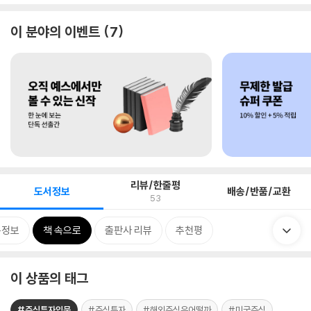
이 분야의 이벤트
7
리뷰/한줄평
도서정보
배송/반품/교환
53
목정보
책 속으로
출판사 리뷰
추천평
이 상품의 태그
#주식투자입문
#주식투자
#해외주식은어떨까
#미국주식