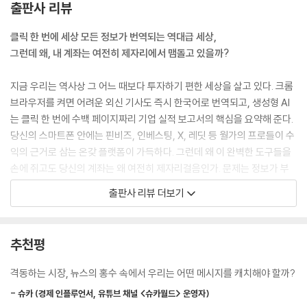
· 히트맵으로 시장 분위기를 읽는다
출판사 리뷰
하는 훈련이다. 시장은 언제나 노이즈로 가득하다. 자극적인 헤드라인, 과
· 시장을 이끄는 주도주 찾아내기
장된 전망, 감정을 자극하는 표현은 투자자의 판단을 흐리기 쉽다. 그러나
· 밸류에이션 파악하기
클릭 한 번에 세상 모든 정보가 번역되는 역대급 세상,
진짜 시그널은 대개 조용히 모습을 드러낸다. 정책 문구의 작은 변화, 실적
· 개별 종목 밸류에이션 확인하기
그런데 왜, 내 계좌는 여전히 제자리에서 맴돌고 있을까?
발표에서 드러난 수익 구조의 변동, 산업 규제 방향의 수정과 같은 미묘한
· 경기에 따라 달라지는 투자 섹터
단서에서 비롯된다.
지금 우리는 역사상 그 어느 때보다 투자하기 편한 세상을 살고 있다. 크롬
--- 「2장 시그널과 노이즈를 구분하는 법」중에서
plus tips 나만의 종목 선정 체크리스트
브라우저를 켜면 어려운 외신 기사도 즉시 한국어로 번역되고, 생성형 AI
는 클릭 한 번에 수백 페이지짜리 기업 실적 보고서의 핵심을 요약해 준다.
〈월스트리트저널〉은 비교적 정제된 톤으로 정책, 기업, 거시경제를 다룬
10장 실적 발표로 시장을 읽는 법
당신의 스마트폰 안에는 핀비즈, 인베스팅, X, 레딧 등 월가의 프로들이 수
다. 단기 트레이딩 이슈보다는 구조적 변화와 정책 흐름을 분석하는 데 강
· 실적 발표 뒤에 숨은 진짜 신호
익의 근거로 삼는 온갖 플랫폼이 가득하다. 그런데 왜 이 완벽한 도구들을
점이 있다. 장기 투자자라면 큰 흐름을 읽는 데 유용하다. 블룸버그는 속도
· 시장은 기대를 먹고 움직인다
손에 쥐고도 당신의 계좌는 왜 여전히 제자리걸음인가. 문제는 정보가 부
와 데이터에 강하다. 글로벌 매크로, 채권, 외환, 원자재 등 자산군 전반에
족해서가 아니다. 넘쳐나는 데이터 속에서 진짜 돈이 되는 정보만 따로 골
출판사 리뷰 더보기
걸친 실시간 정보와 정량적 분석이 강점이다. 시장 참가자들의 포지셔닝과
11장 하루 30분 루틴으로 시장을 꿰뚫다
라내고 제대로 해석하는 힘이 부족하기 때문이다.
자금 흐름을 파악하는 데 적합하다. CNBC는 실시간 방송 매체 특성상 시
· 뉴스를 읽다 보면 투자 실력이 달라진다
장 심리를 가장 빠르게 반영한다. 기업 CEO 인터뷰, 연준 인사 발언, 긴급
· 하루 30분, 시장을 읽는 4단계
매일 아침 수만 명의 서학개미를 깨우는 박종훈 팀장은 단순히 시장 분위
추천평
속보에 즉각 반응하며 ‘현재 시장이 무엇에 흥분하고 있는지’를 보여준다.
· 시장을 읽는 사람들의 뉴스 정리법
기를 읊어주는 사람이 아니다. 그는 쏟아지는 뉴스 속에서 계좌를 끝까지
단기 심리와 모멘텀을 읽는 데 효과적이다.
지켜낼 시그널과 실제 수익으로 연결되는 맥락을 포착하는 자신의 특급 기
격동하는 시장, 뉴스의 홍수 속에서 우리는 어떤 메시지를 캐치해야 할까?
--- 「4장 지금 당장 즐겨찾기해야 할 레거시 미디어」중에서
나오는 말: 투자에 바로 써먹는 뉴스 활용법
밀을 이 책에 아낌없이 풀어놓았다.
- 슈카 (경제 인플루언서, 유튜브 채널 <슈카월드> 운영자)
부록: 시장을 읽는 셀프 체크리스트