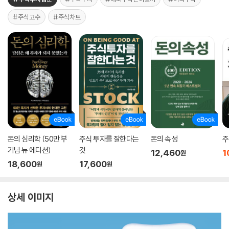
#주식고수
#주식차트
돈의 심리학 (50만 부
주식 투자를 잘한다는
돈의 속성
주
기념 뉴 에디션)
것
12,460
1
원
18,600
17,600
원
원
상세 이미지