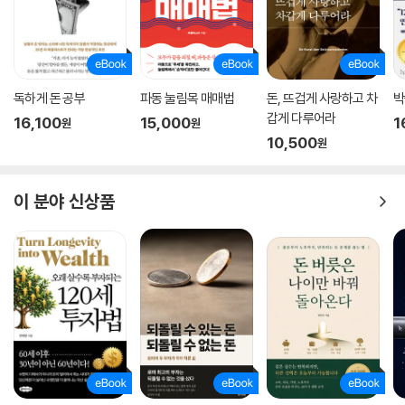
독하게 돈 공부
파동 눌림목 매매법
돈, 뜨겁게 사랑하고 차
박
갑게 다루어라
16,100
15,000
1
원
원
10,500
원
이 분야 신상품