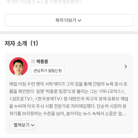
· 투자의 거장들은 뉴스를 어떻게 활용할까?
2장 시그널과 노이즈를 구분하는 법
목차 더보기
· 노이즈가 되는 뉴스
· 시장 흐름을 바꾸는 시그널 뉴스
· 시그널 뉴스 제대로 읽기①: 금리 정책
저자 소개
1
· 시그널 뉴스 제대로 읽기②: 경제지표
· 시그널 뉴스 제대로 읽기③: 실적 발표와 가이던스
저
박종훈
plus tips 시장을 움직이는 또 하나의 축, 오피니언 리더
관심작가 알림신청
3장 뉴스 속 숨은 신호를 읽어라
매일 아침 수만 명의 서학개미가 그의 입을 통해 간밤의 뉴욕 증시 흐
· 뉴스별 반응 속도가 다르다
름을 확인한다. 일명 ‘박종훈 팀장’으로 불리는 그는 <머니코믹스>,
· 주가에 정보가 선반영되는 경우
<삼프로TV>, <한국경제TV> 등 대한민국 최고의 경제 유튜브 채널
· 호재가 악재가 되는 순간
을 누비며 미국 주식 시황 전문가로 자리매김했다. 단순히 시장의 분
위기를 브리핑하는 수준을 넘어, 쏟아지는 뉴스 속에서 소음은 걸러
plus tips 최고 실적에도 엔비디아 주가는 왜 떨어졌을까?
내고 시그널을 찾아 전하는 투자자들의 길잡이가 되고자 한다. 숫자
펼쳐보기
보다는 계좌를 지킬 ‘본질’, 속보보다는 수익을 내는 ‘맥락’을 전하겠
제2부 투자자는 어디서 무엇을 봐야 하는가
다는 원칙 하나로 마이크 앞에 선다. 자칫 딱딱할 수 있는 기업 뉴스와