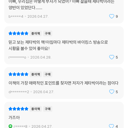
아빠, 우리집은 어떻게 부자가 되었어? 아빠 젊을때 제타박이라는
양반이 있었단다……
b*****4
2026.04.27.
9
종이책
구매
믿고 보는 제타박의 책!아침마다 제타박의 바이킹스 방송으로
시황을 볼수 있어 좋아요!
r*******o
2026.04.28.
5
종이책
구매
이책의 가장 매력적인 포인트를 찾자면 저자가 제타박이라는 점이다
d********2
2026.04.27.
5
종이책
구매
가즈아
r*****8
2026.04.27.
4