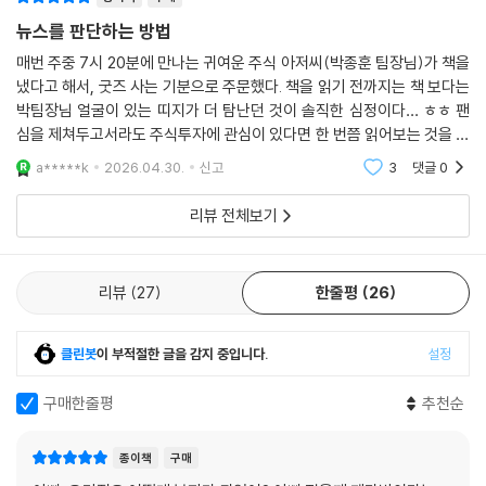
하루 30분이면 충분한 ‘4단계 시장 독해 루틴’도 수록했다. 시장의 흐름을
뉴스를 판단하는 방법
꿰뚫는 핵심 키워드 스캔부터 수치 분석, 여론 확인, 나만의 관점 정리로 이
매번 주중 7시 20분에 만나는 귀여운 주식 아저씨(박종훈 팀장님)가 책을
어지는 이 시황 체크 플랜은 개인 투자자를 단순한 정보 소비자에서 전략
냈다고 해서, 굿즈 사는 기분으로 주문했다. 책을 읽기 전까지는 책 보다는
적인 투자자로 탈바꿈시킬 것이다.
박팀장님 얼굴이 있는 띠지가 더 탐난던 것이 솔직한 심정이다… ㅎㅎ 팬
초보자를 위한 간단한 뉴스 정리법부터 전문적인 데이터를 다루는 중급자
심을 제쳐두고서라도 주식투자에 관심이 있다면 한 번쯤 읽어보는 것을 추
용 뉴스 정리법까지 단계별 가이드도 소개하고 있다. 독자들이 이 책을 통
천한다. (모르는 용어가 나온다면, 슈카쌤 영상에 자세하게 설명 되어 있을
a*****k
2026.04.30.
신고
3
댓글
0
해 흔들리지 않는 투자 철학을 세울 수 있도록 하기 위함이다. 부록으로 수
확률이 높다.
록된 ‘시장을 읽는 셀프 체크리스트’를 보며 딱 3개월만 시장을 직접 복기
리뷰 전체보기
해 보자. 단편적으로만 들리던 정보의 조각들이 당신의 소중한 자산을 지
켜줄 ‘수익 황금 레시피’로 바뀔 것이다.
리뷰
27
한줄평
26
클린봇
이 부적절한 글을 감지 중입니다.
설정
구매한줄평
추천순
종이책
구매