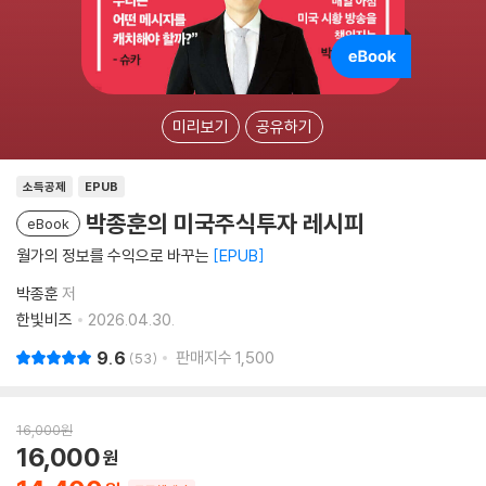
미리보기
공유하기
소득공제
EPUB
박종훈의 미국주식투자 레시피
eBook
월가의 정보를 수익으로 바꾸는
EPUB
박종훈
저
한빛비즈
2026.04.30.
9.6
판매지수
1,500
53
16,000
원
16,000