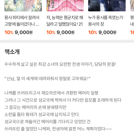
용사 파티에서 잘려서
저, 능력은 평균치로 해
누가 용사를 죽였는가 :
평
고향에 돌아갔더니 멤
달라고 말했잖아요! 21
용사의 장
내
버 전원이 따라왔다만
돌
10
9,000
10
9,000
10
9,000
1
%
%
%
원
원
원
5
책소개
수수하게 살고 싶은 최강 소녀의 요란한 전생 이야기, 당당히 완결!
“신님, 절 이 세계에 데려와줘서 정말로 고마워요!”
니케를 쓰러뜨리고서 제오라르에서 귀환한 메어리 일행.
그러나 그 사건으로 성교국에 찍혀서 더 커다란 음모를 초래하게 된다.
그 음모는 메어리의 손에 분쇄됐지만
소란을 틈타 튜테가 성교국에 납치되고 만다.
성교국으로 쳐들어간 메어리를 기다리고 있었던 건
쓰러뜨린 줄 알았던 니케와, 전생자에 얽힌 어느 계획이었다──.