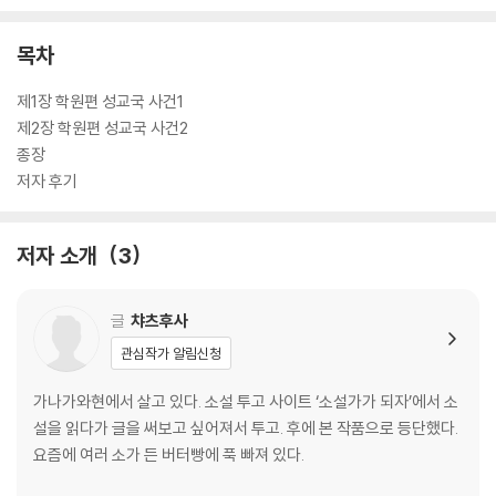
목차
제1장 학원편 성교국 사건1
제2장 학원편 성교국 사건2
종장
저자 후기
저자 소개
3
글
챠츠후사
관심작가 알림신청
가나가와현에서 살고 있다. 소설 투고 사이트 ‘소설가가 되자’에서 소
설을 읽다가 글을 써보고 싶어져서 투고. 후에 본 작품으로 등단했다.
요즘에 여러 소가 든 버터빵에 푹 빠져 있다.