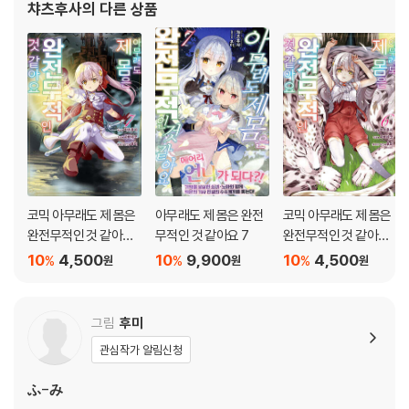
챠츠후사
의 다른 상품
코믹 아무래도 제 몸은
아무래도 제 몸은 완전
코믹 아무래도 제 몸은
완전무적인 것 같아요
무적인 것 같아요 7
완전무적인 것 같아요
7
6
10
4,500
10
9,900
10
4,500
%
%
%
원
원
원
그림
후미
관심작가 알림신청
ふ-み