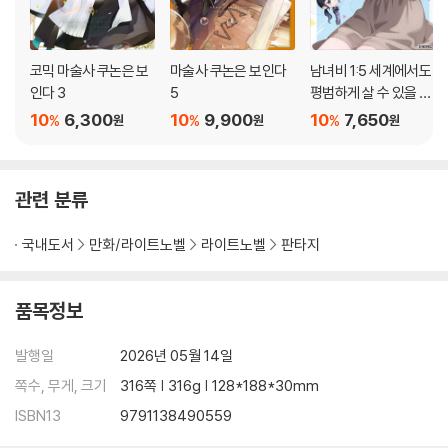
코믹 마술사 쿠논은 보
마술사 쿠논은 보인다
남녀비 1:5 세계에서도
인다 3
5
평범하게 살 수 있을 줄
알았어? 5
10
6,300
10
9,900
10
7,650
%
%
%
원
원
원
관련 분류
국내도서
만화/라이트노벨
라이트노벨
판타지
품목정보
발행일
2026년 05월 14일
쪽수, 무게, 크기
316쪽 | 316g | 128*188*30mm
ISBN13
9791138490559