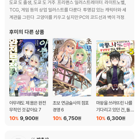
도쿄 도 출생, 도쿄 도 거주. 프리랜스 일러스트레이터. 라이트노벨,
TCG, 게임 등의 상업 일러스트를 다룬다. 투명감 있는 캐릭터와 세
계관을 그린다. 고양이를 키우고 싶지만 PC의 코드선과 벽이 걱정.
후미
의 다른 상품
아무래도 제 몸은 완전
초보 연금술사의 점포
마왕을 쓰러뜨린 나를
무적인 것 같아요 7
경영 6
기다리고 있던 건, 돌봐
주기 좋아하는 신부와
10
9,900
10
6,750
10
6,300
%
%
%
원
원
원
의 꽁냥꽁냥 연금 생활
이었다 5