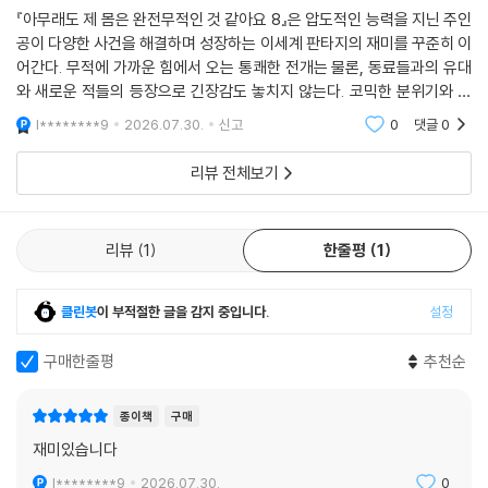
『아무래도 제 몸은 완전무적인 것 같아요 8』은 압도적인 능력을 지닌 주인
공이 다양한 사건을 해결하며 성장하는 이세계 판타지의 재미를 꾸준히 이
어간다. 무적에 가까운 힘에서 오는 통쾌한 전개는 물론, 동료들과의 유대
와 새로운 적들의 등장으로 긴장감도 놓치지 않는다. 코믹한 분위기와 시
원한 액션이 균형을 이루며, 세계관의 비밀도 조금씩 드러나 다음 이야기
l********9
2026.07.30.
신고
0
댓글
0
에 대한 기대감
리뷰 전체보기
리뷰
1
한줄평
1
클린봇
이 부적절한 글을 감지 중입니다.
설정
구매한줄평
추천순
종이책
구매
재미있습니다
l********9
2026.07.30.
0