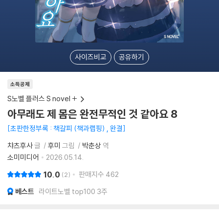
사이즈비교
공유하기
소득공제
S노벨 플러스 S novel +
아무래도 제 몸은 완전무적인 것 같아요 8
초판한정부록 : 책갈피 (책과랩핑) , 완결
챠츠후사
글
후미
그림
박춘상
역
소미미디어
2026.05.14.
10.0
판매지수
462
2
베스트
라이트노벨 top100 3주