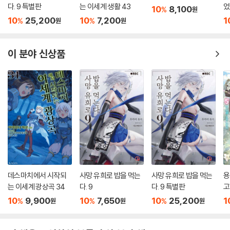
다. 9 특별판
는 이세계 생활 43
었
10
8,100
%
원
10
25,200
10
7,200
1
%
%
원
원
이 분야 신상품
데스마치에서 시작되
사망 유희로 밥을 먹는
사망 유희로 밥을 먹는
용
는 이세계 광상곡 34
다. 9
다. 9 특별판
고
버
10
9,900
10
7,650
10
25,200
1
%
%
%
원
원
원
5