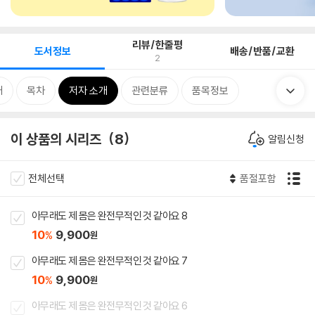
리뷰/한줄평
도서정보
배송/반품/교환
2
개
목차
저자 소개
관련분류
품목정보
이 상품의 시리즈
8
알림신청
전체선택
품절포함
아무래도 제 몸은 완전무적인 것 같아요 8
10
9,900
%
원
아무래도 제 몸은 완전무적인 것 같아요 7
10
9,900
%
원
아무래도 제 몸은 완전무적인 것 같아요 6