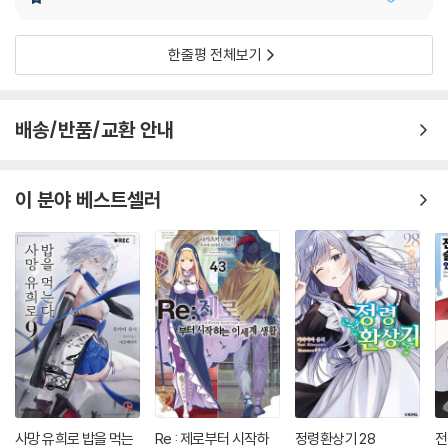
한줄평 전체보기
배송/반품/교환 안내
이 분야 베스트셀러
사망 유희로 밥을 먹는
Re : 제로부터 시작하
정령환상기 28
전