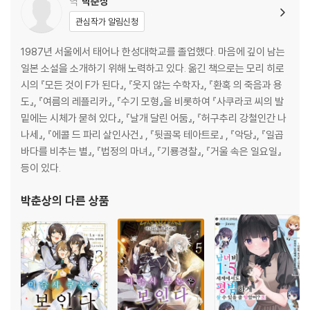
역
박춘상
관심작가 알림신청
1987년 서울에서 태어나 한성대학교를 졸업했다. 마음에 깊이 남는
일본 소설을 소개하기 위해 노력하고 있다. 옮긴 책으로는 모리 히로
시의 『모든 것이 F가 된다』, 『웃지 않는 수학자』, 『환혹 의 죽음과 용
도』, 『여름의 레플리카』, 『수기 모형』을 비롯하여 『사쿠라코 씨의 발
밑에는 시체가 묻혀 있다』, 『날개 달린 어둠』, 『허구추리 강철인간 나
나세』, 『에콜 드 파리 살인사건』 , 『뒷골목 테아트로』 , 『악당』, 『일곱
바다를 비추는 별』, 『법정의 마녀』, 『기룡경찰』, 『거울 속은 일요일』
등이 있다.
박춘상
의 다른 상품