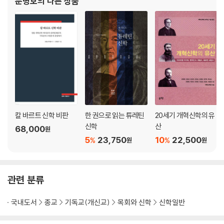
문병호
의 다른 상품
제26장. 성도의 교제
나시우스, 어거스틴, 알렉산드리아의 키릴
제27장. 성례
제28장. 세례
제29장. 주의 만찬
제30장. 교회의 책벌
제31장. 대회와 총회
제32장. 사람들의 죽음 후
상태와 죽은 자의 부활
제33장. 최후 심판
부록. 웨스트민스터 신앙고백서
칼 바르트 신학 비판
한 권으로 읽는 튜레틴
20세기 개혁신학의 유
한글·영어·라틴어 대조표
신학
산
68,000
원
5
23,750
10
22,500
%
%
원
원
관련 분류
국내도서
종교
기독교(개신교)
목회와 신학
신학일반