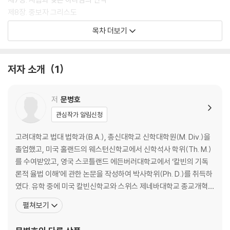
제8장. 중보자 그리스도
제9장. 자유의지
목차 더보기
제10장. 효과적인 소명
제11장. 칭의
제12장. 자녀 삼으심
저자 소개
1
제13장. 성화
제14장. 구원의 믿음
제15장. 생명에 이르는 회개
저
문병호
제16장. 선행
관심작가 알림신청
제17장. 성도의 견인
제18장. 은혜와 구원에 대한 확신
고려대학교 법대 법학과(B.A.), 총신대학교 신학대학원(M. Div.)을
제19장. 하나님의 율법
졸업했고, 미국 홀랜드의 웨스턴신학교에서 신학석사 학위(Th. M.)
제20장. 그리스도인의 자유와 양심의 자유
를 수여받았고, 영국 스코틀랜드 에든버러대학교에서 ‘칼빈의 기독
제21장. 경건한 예배와 안식일
론적 율법 이해’에 관한 논문을 작성하여 박사학위(Ph. D.)를 취득하
제22장. 합법적 맹세와 서원
였다. 유학 중에 미국 칼빈신학교와 스위스 제네바대학교 종교개혁센
제23장. 국가 위정자
터에서 공부하고 연구하였다. 현재 총신대학교 신학대학원 조직신학
펼쳐보기
제24장. 결혼과 이혼
교수로서 기독론, 신학서론, 칼빈신학, 라틴어를 가르치고 있으며, 십
제25장. 교회
자가지기교회에서 섬기고 있다. 주된 학자적 관심은 터툴리안, 아타