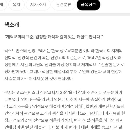
개
목차
저자 소개
관련분류
품목정보
책소개
"개혁교회의 표준, 엄정한 해석과 깊이 있는 해설로 만나다."
웨스트민스터 신앙고백서는 한국 장로교회뿐만 아니라 한국교회 자체의
신학적, 신앙적 근간이 되는 신앙고백 표준문서로, 1647년 작성된 이래
성경에 계시된 하나님의 진리를 가장 정확하고 체계적으로 진술한 문서로
평가받아 왔다. 그러나 적절한 해설서의 부재로 인해 강단과 교회 현장에
서 충분히 가르쳐지지 못한 것이 현실이다.
본서는 웨스트민스터 신앙고백서 33장을 각 장과 조 순서대로 구분하여
다루었다. 영어 원본을 라틴어 역본에 비추어 자구에 충실하게 번역하고,
각 교리 조목을 성경적으로 해설하며(성경 정해), 칼빈과 개혁신학자들의
언약신학적 관점으로 교리의 핵심을 제시한다(교리 요체). 나아가 목회 현
장과 성도의 삶에 신앙으로 적용하기까지, 번역·해설·적용을 하나의 체계
안에 담아낸 ‘완전 해설서’다. 더불어 새 번역에 대한 이해를 돕고자 책 말