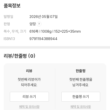
품목정보
발행일
2026년 05월 07일
판형
양장
쪽수, 무게, 크기
616쪽 | 1008g | 152*225*35mm
ISBN13
9791194388944
리뷰/한줄평
0
리뷰
한줄평
첫번째 리뷰어가
첫번째 한줄평을
되어주세요.
남겨주세요.
리뷰 쓰기
한줄평 쓰기
혜택 및 유의사항
혜택 및 유의사항