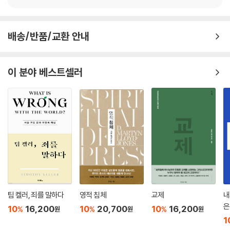
배송/반품/교환 안내
이 분야 베스트셀러
팀 켈러, 죄를 말하다
영적 침체
교제
내
은
10
16,200
10
20,700
10
16,200
%
%
%
원
원
원
1