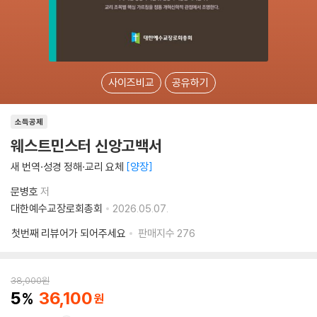
사이즈비교
공유하기
소득공제
웨스트민스터 신앙고백서
새 번역·성경 정해·교리 요체
양장
문병호
저
대한예수교장로회총회
2026.05.07.
첫번째 리뷰어가 되어주세요
판매지수
276
38,000
원
5
36,100