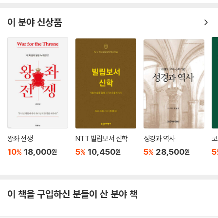
이 분야 신상품
왕좌 전쟁
NTT 빌립보서 신학
성경과 역사
코
10
18,000
5
10,450
5
28,500
5
%
%
%
원
원
원
이 책을 구입하신 분들이 산 분야 책