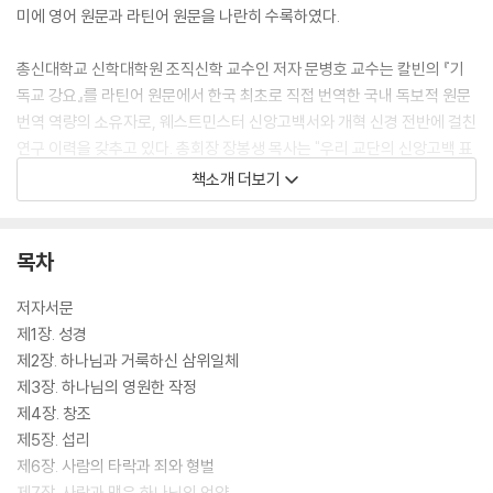
미에 영어 원문과 라틴어 원문을 나란히 수록하였다.
총신대학교 신학대학원 조직신학 교수인 저자 문병호 교수는 칼빈의 『기
독교 강요』를 라틴어 원문에서 한국 최초로 직접 번역한 국내 독보적 원문
번역 역량의 소유자로, 웨스트민스터 신앙고백서와 개혁 신경 전반에 걸친
연구 이력을 갖추고 있다. 총회장 장봉생 목사는 "우리 교단의 신앙고백 표
준문서를 교단 신학자의 손으로 원문에서 직접 번역하고 해설했다는 사실
책소개 더보기
만으로도 이 책은 교단 목회자와 성도 모두에게 반드시 갖추어야 할 책"이
라며 출간을 환영했다. 바른 교리 위에 교회를 세우고자 하는 목회자와 신
학생, 그리고 신앙의 뿌리를 깊게 내리고자 하는 모든 성도에게 귀한 자료
목차
가 되어줄 것이다.
저자서문
제1장. 성경
제2장. 하나님과 거룩하신 삼위일체
제3장. 하나님의 영원한 작정
제4장. 창조
제5장. 섭리
제6장. 사람의 타락과 죄와 형벌
제7장. 사람과 맺은 하나님의 언약