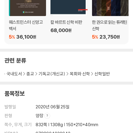
37. 믿음의 인내
38. 공로에 기초한 추론이 아니라 은혜에 기초한 믿음의 확실성
39. 그리스도의 영의 내주
웨스트민스터 신앙고
칼 바르트 신학 비판
한 권으로 읽는 튜레틴
40. 믿음의 견인
백서
신학
68,000
원
41. 본성상 약속에 기초하는 믿음, 그리고 사랑
5
36,100
5
23,750
%
%
원
원
42. 항상 함께 역사하는 믿음과 소망
43. 하나님의 자비: 믿음과 소망의 유일한 기초
관련 분류
제3장 우리는 믿음으로 중생됨, 그리고 회개
Fide nos regenerari; ubi de poenitentia
국내도서
종교
기독교(개신교)
목회와 신학
신학일반
1. 회개는 계속해서 믿음을 따를 뿐만 아니라 믿음에서 생겨남
2. 회개는 복음적 믿음에서 비롯되며 그 믿음과 함께 이르게 됨
3. 죽임과 살림
품목정보
4. ‘율법적 회개’와 ‘복음적 회개’
5. 회개의 정의: 하나님에 대한 경외로부터 나오는, 그를 향한 참된 회심
발행일
2020년 06월 25일
6. 첫째 조목: 하나님을 향한 삶의 회심
판형
양장
7. 둘째 조목: 하나님에 대한 진지한 경외
8. 셋째 조목: 육체를 죽임과 영을 살림
쪽수, 무게, 크기
832쪽 | 1308g | 150*210*40mm
9. 그리스도와 동참함으로 옛사람을 죽임과 새사람을 살림