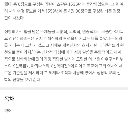
했다. 총 6장으로 구성된 라틴어 초판은 1536년에 출간되었으며, 그 후 여
러 차례 수정 증보를 거쳐 1559년에 총 4권 80장으로 구성된 최종 결정
판이 나왔다.
성경의 가르침을 담은 주제들을 교훈적, 고백적, 변증적으로 서술한 <기독
교 강요> 최종판은 단지 개혁신학의 초석을 다지고 토대를 놓았다는 의의
를 지니는 데 그치지 않고 그 자체로 개혁신학의 효시가 된다. "원천들의 원
천으로 돌아가자."라는 신학적 외침에 따라 성경 말씀을 종합적이고 체계
적으로 신학화함에 있어 가장 적합한 방식에 도달한 이 책은 아우구스티누
스의 <신국론>, 아퀴나스의 <신학대전>에 이어 기독교와 교회 역사에 새
로운 기준점을 제시하며 그 체계와 조직과 내용에 있어서 성경적 교의 신
학의 전형을 보여 준다.
목차
약어