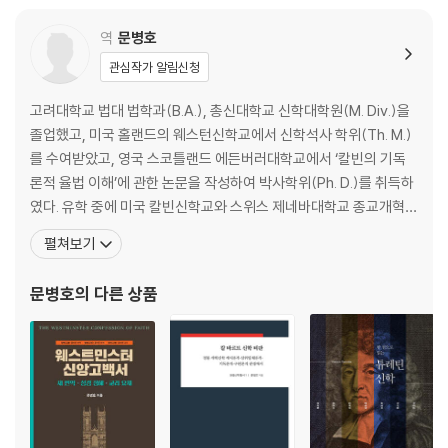
18. 불완전한 믿음
19. 부분적이나 전체를 비추는 믿음
역
문병호
20. 작으나 마주 보게 하는 믿음
관심작가 알림신청
21. 세상을 이기는 믿음
22. 믿음의 평정을 돕는 두려움
고려대학교 법대 법학과(B.A.), 총신대학교 신학대학원(M. Div.)을
23. 자기를 부인하고 하나님께 의지하는 두려움
졸업했고, 미국 홀랜드의 웨스턴신학교에서 신학석사 학위(Th. M.)
24. 그리스도와 연합체를 이룸의 확실성
를 수여받았고, 영국 스코틀랜드 에든버러대학교에서 ‘칼빈의 기독
25. 두 가지 사려: 존재하지 않는 것을 부르셔서 존재하게 하심
론적 율법 이해’에 관한 논문을 작성하여 박사학위(Ph. D.)를 취득하
26. 여호와께 돌려지는 경의와 그를 경외하는 것
였다. 유학 중에 미국 칼빈신학교와 스위스 제네바대학교 종교개혁센
27. 아들의 두려움과 종의 두려움
터에서 공부하고 연구하였다. 현재 총신대학교 신학대학원 조직신학
28. 믿음의 복
펼쳐보기
교수로서 기독론, 신학서론, 칼빈신학, 라틴어를 가르치고 있으며, 십
29. 믿음의 근본이 되는 하나님의 약속
자가지기교회에서 섬기고 있다. 주된 학자적 관심은 터툴리안, 아타
30. 말씀의 약속이신 그리스도를 믿음
문병호
의 다른 상품
나시우스, 어거스틴, 알렉산드리아의 키릴
31. 성도의 불완전한 행위에도 불구하고 꺼지지 않는 믿음
32. 율법의 약속을 이루신 그리스도를 믿음
33. 말씀이 성령의 역사로 믿음 가운데 조명됨
34. 말씀을 비추는 내면의 교사이신 성령
35. 하나님의 기뻐하심에 따라 부여되는 믿음의 은사
36. 성령으로 마음속에 말씀을 인치심