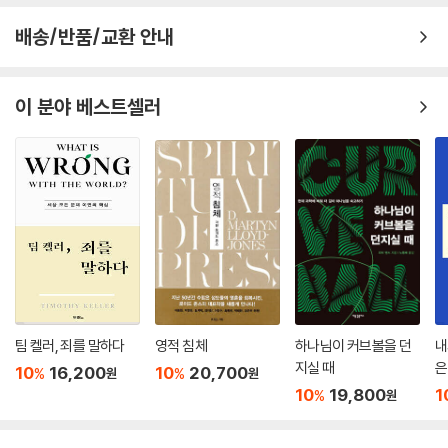
래할 때 더욱 충만한 성령의 임재가 있게 될 것이라는 사실에 있었다. 다른
24. 사람들이 만든 법에 따른 강요된 고백
배송/반품/교환 안내
무엇보다, “그날에 내가 내 영을 모든 육체에 부어 주리니”(적용. 욜 2:28)
25. 셋째 요소: 행위의 보속. 구원의 은총에는 값이 요구되지 않음
라는 요엘서의 본문이 이와 관련하여 우리에게 현저히 주목된다. 여기에서
26. 오직 그리스도의 완전한 무름만이 있을 뿐, 스콜라주의자들이 말하는
선지자는 성령의 모든 은사를 예언하는 직분에 국한시키고 있는 듯 보이지
보속은 없음
이 분야 베스트셀러
만, 하나님이 한 형상을 사용하여 그 자신의 영을 예증하심으로써 하늘 교
27. 그리스도의 대속의 공로는 성도의 전 생애에 미침
리가 부족하고 결핍
28. 전혀 성경적 근거가 없는 소죄와 대죄의 구별
되었던 이전의 사람들을 제자로 삼으실 것이라는 사실을 제시하고 있다.
29. 죄가 사해지면 형벌도 면해짐. 죄사함과 방면이 동시에 일어남
그뿐 아니라 하나님 아버지는 자기의 아들로 말미암아 우리에게 성령을 부
30. 죄사함과 방면은 오직 자기 자신을 희생제물로 드리신 그리스도의 무
여하신다. 그는 자기의 후하심 가운데 성령의 충만함을 부어 주셔서 그 아
름으로 말미암음
들이 일꾼이자 청지기가 되시게끔 하셨다. 그리하여 성령은 어떤 때는 ‘아
31. 아들에게 베푸는 징계의 심판은 종에게 가하는 징벌의 심판과 다름
버지의 영’으로, 어떤 때는 ‘아들의 영’으로 불리신다.11) 바울은 말한다.
32. 첫 번째 차이점: 징벌은 저주와 진노를 드러내나 징계는 축복과 사랑을
“만일 너희 속에 하나님의 영이 거하시면 너희가 육신에 있지 아니하고 영
증언함
에 있나니 누구든지 그리스도의 영이 없으면 그리스도의 사람이 아니
33. 두 번째 차이점: 징벌은 잘못에 대한 처벌이나 징계는 회개에 이르는
라”(롬 8:9). 참으로 이로부터 전적 갱신의 소망이12) 생겨난다. “예수를
약임
팀 켈러, 죄를 말하다
영적 침체
하나님이 커브볼을 던
내
죽은 자 가운데서 살리신 이의 영이 너희 안에 거하시면 그리스도 예수를
34. 신자들을 향한 징계의 복과 불신자들을 향한 징벌의 저주
지실 때
은
10
16,200
10
20,700
%
%
원
원
죽은 자 가운데서 살리신 이가 너희 안에 거하시는 그의 영으로 말미암아
35. 다윗을 징계하신 하나님의 뜻
10
19,800
1
%
원
너희 죽을 몸도 살리시리라”(롬 8:11). 왜냐하면 아버지께 은사들의 조성
36. 그리스도의 피 외에 그 무엇으로도 하나님 앞에서 구속의 값을 치를 수
자로서 찬양을 돌리는 것이 전혀 불합리하지 않듯이 자기 백성에게 수여되
없음