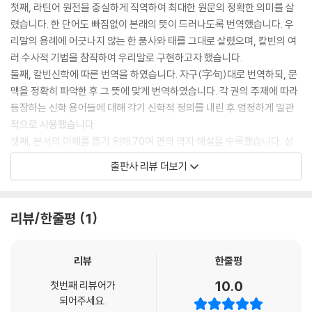
이다. 왜냐하면 내가 말했던바, 우리가 가진 모든 것은 우리가 그 자신과 결
23. 그리스도의 복음의 진리를 고의로 거부하는, 회개로 돌이킬 수 없는 죄
첫째, 라틴어 원전을 충실하게 직역하여 최대한 원문의 정확한 의미를 살
속하여 하나가 될 때까지는 우리에게 아무것도 아니기 때문이다.
24. 은총이 선행하지 않는 거짓 회개
렸습니다. 한 단어도 빠짐없이 본래의 뜻이 드러나도록 번역했습니다. 우
이것이 참됨에도 불구하고 우리가 보듯이, 모든 사람이 너나 할 것이 복음
25. 하나님은 거짓 회개를 받지 아니하시고 이용하심
리말의 용례에 어긋나지 않는 한 품사와 태를 그대로 살렸으며, 칼빈의 여
을 통하여 주어진 그리스도와의 교통을 동일하게 파악하는 것은 아니므로,
러 수사적 기법을 참작하여 우리말로 구현하고자 했습니다.
이성 자체는 우리로 하여금 더 높이 올라가서 우리가 그리스도와 그에 속
제4장 궤변론자들이 자기들의 학파(스콜라)에서 회개에 대해 주절대는
둘째, 칼빈신학에 따른 번역을 하였습니다. 자구(字句)대로 번역하되, 문
한 모든 선한 것을 즐겁게 누리게 하는 성령의 은밀한 작용을 탐구하라고
모든 것은 복음과 아주 동떨어짐. 고백과 보속에 관한 그들의 입장
맥을 정확히 파악한 후 그 뜻에 맞게 번역하였습니다. 각 권의 주제에 따라
가르친다2.)
Quam procul absit ab evangelii puritate quidquid de poenitenti
등장하는 신학 용어들에 대해 각기 신학적 정의를 내린 후 엄정하게 일관
우리는 이전에 성령의 영원한 신격과 본질에 대해서 논한 바 있으므로,3)
a garriunt sophistae in suis scholis; ubi de confessione et satis
적으로 사용했습니다.
여기에서는 다음 특별한 주제를 다루는 것으로 족하게 여기자. 그리스도는
factione agitur
셋째, 본서의 이해를 돕기 위해 70여 면의 역자 해설을 수록했습니다. 성
물과 피로 임하셔서(요일 5:6) 성령이 그에 대해 증언하시게끔 하셨다. 왜
1. 스콜라주의자들이 주장하는 회개의 세 가지 요소: 마음의 통회, 입의 고
경 교사, 해석자, 수호자의 삶을 산 칼빈의 생애와 신학, 그의 신학을 집대
출판사 리뷰 더보기
냐하면 하늘에서는 성부와 성자와 성령의 이름이 세 증인으로 칭해지듯이,
백, 행위의 보속 | 170
성한 『기독교 강요』의 역사와 의의를 상세한 주해와 함께 논함으로써 본서
땅에서는 물과 피와 성령이 그 셋으로 칭해지기 때문이다(요일 5:7-8).
2. 첫째 요소: 마음의 통회. 통회는 우리의 자질에 따른 것이 아니며 공로가
의 내용과 목적을 보다 잘 이해하도록 했습니다.
‘성령의 증언’이라는 말을 반복하는 것이 그릇되지 않은 이유는, 그것을 통
없음
넷째, 5,200여 항목에 달하는 각주를 달았습니다. 각종 인용문의 출처를
리뷰/한줄평
1
하여 우리는 마치 우리의 심장에 표징이 새겨져 있는 듯한 느낌을 가지게
3. 통회는 그리스도의 의를 무마시키지 않고 오히려 전제함
밝혔으며, 신학적 통찰이 필요한 경우 해설과 함께 관련 저술들을 소개했
되고, 그 결과 그리스도의 씻음과 희생제물이 우리에게 인쳐지기 때문이
4. 둘째 요소: 입의 고백. 성경은 제사장들 앞에서의 죄의 고백을 명령하지
습니다. 또한 주요 원문을 기재하여 역문과 함께 읽음으로써 어의와 문맥
다.
않음
을 더욱 분명히 이해하도록 했습니다.
리뷰
한줄평
또한 같은 이유에서 베드로는 신자들을 “성령이 거룩하게 하심으로 순종
5. 생명을 살리는 사죄의 권세는 사람에게 있지 않음: 다시 살아난 나사로
다섯째, 3,500여 단어의 라틴어 용어집을 부가했습니다. 각 단어에 고유
10.0
함과 예수 그리스도의 피 뿌림을 얻기 위하여 택하심을 받은 자들”(벧전 1:
첫번째 리뷰어가
의 예9
한 뜻을 매겨 엄정하게 번역하고자 정리한 라틴어 단어 해설을 실었습니
되어주세요.
2)이라고 말한다. 이 말씀으로써 사도는, 그가 거룩한 피를 흘리신 일이 우
6. 성경의 명령: 하나님의 은혜를 간구하며 죄를 서로 고백하라
다. 신학 용어뿐 아니라 접속사와 전치사의 의미 등도 확정함으로 본문을