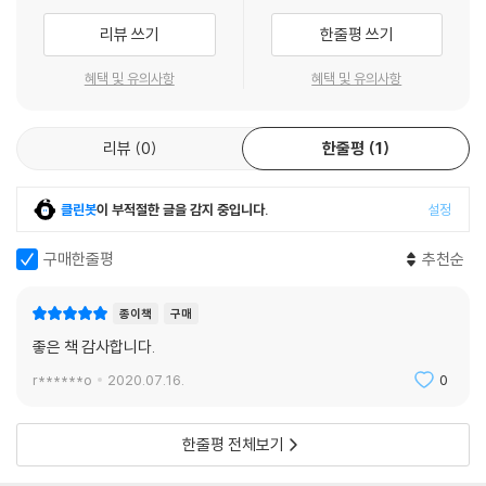
리에게 헛것이 되지 않게 하려면 우리의 영혼이 성령의 은밀한 물 댐(灌
7. 고백의 법이 고대에는 없었음
칼빈의 용례에 비추어 일관되게 이해하는 데 도움이 되도록 했습니다.
리뷰 쓰기
한줄평 쓰기
漑)으로4) 씻음을 받아야 한다고 권고한다. 또한 같은 이유에서 바울은 씻
8. 함께 주님의 종 된 사람에게 고백하지 말라
여섯째, 각 장의 절들에 제목을 달고 맥락에 따라 묶어 장 서두에 실었습니
음과 의롭다 하심에 대한 말을 전하면서, 우리는 두 가지 모두를 “예수 그
9. 주님 앞에 고백함
다. 단지 소재(素材)를 밝히는 데 그치지 않고 주제(主題)를 제시하는 데
혜택 및 유의사항
혜택 및 유의사항
리스도의 이름과 우리 하나님의 성령 안에서”(고전 6:11) 소유하게 된다
10. 하나님과 사람들 앞에서의 고백
주안점을 두어 제목만 보고서도 해당 절과 장의 내용을 일목요연하게 파악
고 말한다.
11. 회중이 함께 통상적으로 하는 공적인 고백
할 수 있도록 했습니다.
요컨대 그리스도를 우리 자신에게 효과적으로 묶는 고리는 성령이시다.5)
12. 유익을 좇아 자유롭게 행하는 사적인 고백
리뷰
0
한줄평
1
일곱째, 성구 색인을 수록했습니다. 본서가 성경 주석과 함께 읽히기를 원
우리가 그리스도의 기름부음 받으심에 대해서 바로 앞의 책에서6) 가르쳤
13. 이웃의 상처를 치료하고 화목에 이르기 위한 고백
한 칼빈의 의사를 받들어, 본문에 관련된다고 여겨지는 성구를 낱낱이 본
던 것도 이에 속한다.7)
14. 성도의 사적인 고백에 대하여 오직 복음의 선포를 통하여 작용하는 열
문에 표시하고자 했으며 권말에 모두 모아 수록했습니다.
클린봇
이 부적절한 글을 감지 중입니다.
설정
쇠의 권한
2. 성령은 그리스도의 영이시라 불리심
15. 열쇠의 권한을 자의적으로 해석하여 성도의 고백을 왜곡시키는 로마
구매한줄평
추천순
그러나 이 문제를 제대로 인식하기 위해서 우리가 더욱 확실하게 새겨야
신학자들
할 것은 그리스도가 고유한 방식으로, 곧 성령으로서 이 세상에 오셔서 우
16. 모든 죄를 다 헤아려 내어놓을 수 없음
종이책
구매
리를 세상에서 멀어지게 하실 뿐만 아니라 우리를 하나로 모아 영원한 기
17. 모든 죄에 대한 완전한 고백을 요구하는 고문자들
좋은 책 감사합니다.
업의 소망에 이르게 하신다는 사실이다. 성령이 “성결의 영”8)(롬 1:4; 참
18. 죄에 대한 방면은 완전한 고백에 의지하는 것이 아니라 은총으로 인함
조. 살후 2:13; 벧전 1:2)이라고 불리시는 것은 이러한 뜻에서이다. 그는 인
19. 단지 무익할 뿐만 아니라 오히려 죄를 조장하는 청죄 고백의 허구
r******o
2020.07.16.
0
류와 나머지 생명체 모두에 나타나는 일반적인 능력으로 우리를 생육하고
20. 열쇠의 권한은 주님의 명령과 성령의 지시를 넘어설 수 없음
번성하게 하실 뿐만 아니라 우리 안에 있는 하늘 생명의 뿌리와 씨앗이9)
21. 하나님의 말씀이 아니라 자기들의 지식을 고문관으로 삼음
한줄평 전체보기
되신다.10)
22. 극도로 무지한 거짓 교사인 사제의 사려분별에 의지하여 매고 품
선지자들이 그리스도의 나라에 최고의 찬미를 돌리는 이유는 그 나라가 도
23. 하나님에 대한 고백만으로 불충분하다고 여기며 은총을 쪼개는 사술