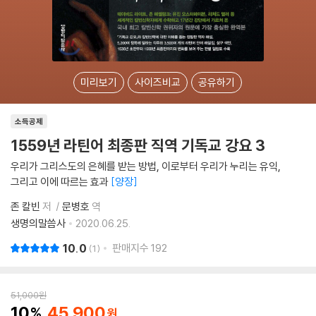
미리보기
사이즈비교
공유하기
소득공제
1559년 라틴어 최종판 직역 기독교 강요 3
우리가 그리스도의 은혜를 받는 방법, 이로부터 우리가 누리는 유익,
그리고 이에 따르는 효과
양장
존 칼빈
저
문병호
역
생명의말씀사
2020.06.25.
10.0
판매지수
192
1
51,000
원
10
45,900