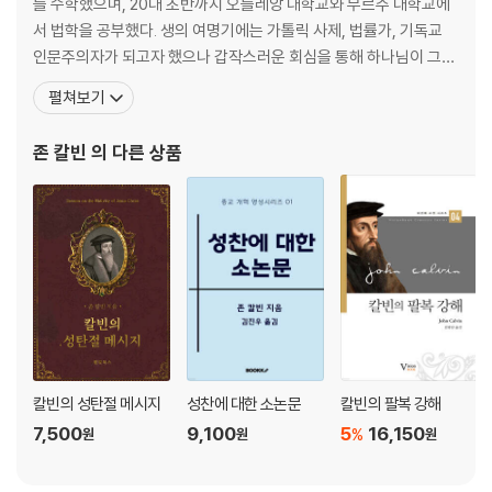
를 수학했으며, 20대 초반까지 오를레앙 대학교와 부르주 대학교에
propria
서 법학을 공부했다. 생의 여명기에는 가톨릭 사제, 법률가, 기독교
1. 하나님을 믿는 믿음의 대상이신 그리스도
인문주의자가 되고자 했으나 갑작스러운 회심을 통해 하나님이 그의
2. 무지가 아니라 지식에 자리하는 믿음
마음을 바꾸신 이후부터는 오직 성경만을 유일한 텍스트로 삼아 그것
펼쳐보기
3. 단지 불명확하기만 한 믿음은 없으며 그것은 믿음이 아님
의 교사, 해석자, 수호자로서 자신에게 부여된 나그네의 삶을 살기 시
4. 불명확하나 지식이 없지 않은 참된 믿음
작했다. 교회를 본래의 순수한 모습으로 회복시키라는 하나님의 명령
존 칼빈
의 다른 상품
5. 단지 믿음의 준비에 불과한 듯하나 지식이 없지 않은 참된 믿음
을 듣고 로마 가톨릭을 벗어난 그는 파리로부터 피신하여 프
6. 말씀을 믿음
7. 그리스도 안에서 하나님의 선하심을 아는 지식에 기초한 믿음
8. 로마 가톨릭이 고안한 ‘형성된 믿음’과 ‘형성되지 않은 믿음’의 허구
9. 사랑이 없는 믿음은 없다
10. 믿음이 아니라 단지 믿음의 모상에 불과한 것
11. 유기된 자들의 일시적인 믿음
12. 곧 사라지고 마는 거짓 믿음
13. 믿음의 여러 의미
14. 믿음의 지식
칼빈의 성탄절 메시지
성찬에 대한 소논문
칼빈의 팔복 강해
15. 확신으로부터 태어나는 믿음
7,500
9,100
5
16,150
%
원
원
원
16. 믿음에 따르는 평정
17. 연약함 가운데서의 믿음