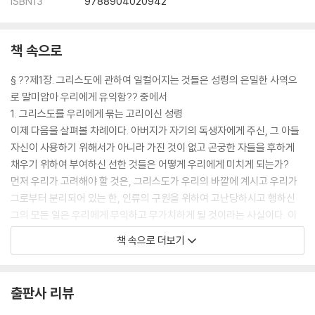
ISBN13
9788904020942
10. 중생한 자들에게도 여전히 정욕이 일며 그것은 죄임
11. 중생한 자들은 죄의 지배권을 벗어났으나 여전히 율법에 불순종하는
죄를 지음
책 속으로
12. 죄는 최초의 인류에게 부여된 욕구가 아니라 타락한 인류의 무질서한
§ ??제1장. 그리스도에 관하여 일컬어지는 것들은 성령의 은밀한 사역으
욕정임
로 말미암아 우리에게 유익함?? 중에서
13. 중생한 자들을 지배하지는 못하나 여전히 그들 안에서 작용하는 죄의
1. 그리스도를 우리에게 묶는 고리이신 성령
법
이제 다음을 살펴볼 차례이다. 아버지가 자기의 독생자에게 주신, 그 아들
14. 성령으로 중생하여 성화 과정에 있는 성도는 여전히 완전과는 동떨어
자신이 사용하기 위해서가 아니라 가진 것이 없고 곤궁한 자들을 후하게
짐
채우기 위하여 부여하신 선한 것들은 어떻게 우리에게 미치게 되는가?
15. 회개의 일곱 가지 성향
먼저 우리가 고려해야 할 것은, 그리스도가 우리의 바깥에 계시고 우리가
16. 내적이고 외적인 회개의 열매들
그로부터 분리되어 있는 한, 인류의 구원을 위하여 고난당하시고 행하신
17. 회개의 본질은 금식과 우는 것에 있지 않음
그의 모든 일은 우리에게 무익하고 무가치하게 될 것이라는 사실이다. 이
18. 특별한 회개와 통상적 회개
에 그는 자기가 아버지로부터 받으신 모든 것을 가지고 우리와 교통하시기
19. 회개와 죄사함
책 속으로 더보기
위해서 우리 것이 되시고 우리 안에 거해야 하셨다.1) 그가 “우리의 머
20. 회개에 있어서의 죄에 대한 증오는 하나님의 자비 안에서 베풀어지는
리”(엡 4:15)라고도 불리시고 “많은 형제 중에서 맏아들”(롬 8:29)이라
그리스도의 의에 대한 사랑으로부터 기원함
고도 불리시는 이유가 여기에 있다. 거꾸로 우리가 그리스도께 접붙임을
21. 회개는 하나님의 특별한 선물임
출판사 리뷰
받았으며(롬 11:17) 그로 옷 입었다(갈 3:27)고 불리는 것도 같은 뜻에서
22. 용서받을 수 없는, 성령을 모독하는 죄