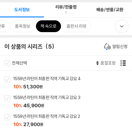
리뷰/한줄평
도서정보
배송/반품/교환
1
분류
품목정보
책 속으로
출판사 리뷰
이 상품의 시리즈
5
알림신청
전체선택
품절포함
1559년 라틴어 최종판 직역 기독교 강요 4
10
51,300
%
원
1559년 라틴어 최종판 직역 기독교 강요 3
10
45,900
%
원
1559년 라틴어 최종판 직역 기독교 강요 2
10
27,900
%
원