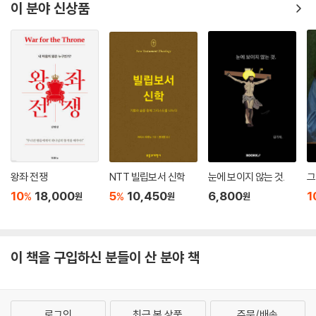
는 성령의 은사들을 담고 계신 그리스도께 동일한 역할을 돌리는 것 역시
37. 사랑하여서 죄사함 받는 것이 아니라 죄사함 받아 사랑하게 됨
이 분야 신상품
전혀 불합리하지 않기 때문이다.13) 그리하여 그는 누구든지 목마른 사람
38. 스콜라주의자들의 보속 교리는 고대 저술가들의 지지를 얻지 못함
이 있으면 그 자신에게로 와서 마시라고 초청하신다(요 7:37). 바울은 성
39. 스콜라주의자들의 보속 교리는 옛 사람들의 가르침을 왜곡할 뿐 그들
령이 각 사람에게 “그리스도의 선물의 분량대로”(엡 4:7) 나누임을 가르
의 권위에 의존하는 바가 없음
친다.
또한 성령이 ‘그리스도의 영’이라고 불리시는 이유는 그리스도가 하나님의
제5장 궤변론자들이 보속에 덧붙이는 첨가물인 면죄부와 연옥
영원하신 말씀으로서 그 동일하신 성령 가운데 아버지와 결합하셨기 때문
De supplementis quae ad satisfactiones adiiciunt, nempe indu
만이 아니라 그리스도의 중보자의 인격 때문이라는 것도14) 우리는 알아
lgentiis et purgatorio
야 한다.15) 이러한 의미에서 그리스도는 “살려 주는 영”으로서, 하늘로부
1. 보속 교리로부터 흘러나온 면죄부의 허구성
터 주어지신 “둘째 아담”(적용. 고전 15:45)이라고 불리신다. 하나님의
2. 성경의 가르침과 완전히 배치되는 면죄부 교리
아들이 자기에게 속한 사람들에게 그 자신의 고유한 생명을 불어넣어 주시
3. 순교자들은 그들 자신을 구원하고도 남는 공로가 있어 그것이 교회의
왕좌 전쟁
NTT 빌립보서 신학
눈에 보이지 않는 것.
그
는 것은 그들이 그 자신과 하나가 되게 하시기 위함이다. 바울은 이를 사악
보고에 쌓이게 된다는 망상
10
18,000
5
10,450
6,800
1
%
%
원
원
원
한 사람들에게도 공유되는 동물의 생명과 대조한다.
4. 그리스도는 성도의 구원을 위한 모든 고난을 그 육체 가운데 다 당하셨
같은 취지에서, 그는 그리스도의 은혜와 하나님의 사랑이 신자들에게 있기
으므로 그 외의 공로가 필요치 않음
를 기도하면서 동시에 성령의 교통하심을 결합시킨다(고후 13:13). 왜냐
5. 주님을 모독하는 보속 교리와 맞물린 면죄부의 허황된 구실
하면 그가 다른 본문에서 말하듯이, 성령의 교통하심이 없다면 우리는 아
이 책을 구입하신 분들이 산 분야 책
6. 그리스도의 무름을 무력화시키고 보속 교리의 해괴함을 합리화시키는
버지의 부성적 사랑과 그리스도의 자애를 한 입도 맛볼 수 없게 될 것이기
연옥의 조작
때문이다. “우리에게 주신 성령으로 말미암아 하나님의 사랑이 우리 마음
7. 성경은 현세 이후에는 죄사함이 없음을 말함
에 부은 바 됨이니”(롬 5:5).16)
8. 연옥 교리의 근거로 삼는 마카비서는 정경이 아니므로 권위가 없고 그
로그인
최근 본 상품
주문/배송