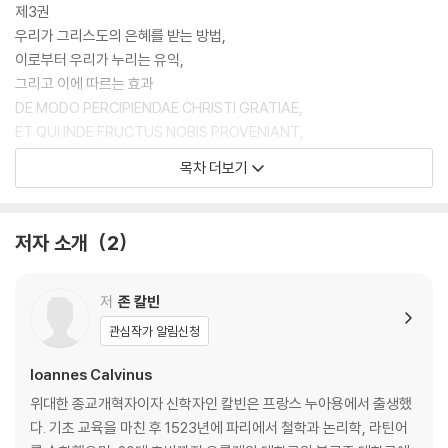
제3권
우리가 그리스도의 은혜를 받는 방법,
이로부터 우리가 누리는 유익,
그리고 이에 따르는 효과
DE MODO PERCIPIENDAE CHRISTI GRATIAE,
ET QUI INDE FRUCTUS NOBIS PROVENIANT,
ET QUI EFFECTUS CONSEQUANTUR
목차 더보기
제1장 그리스도에 관하여 일컬어지는 것들은 성령의 은밀한 사역으로 말
미암아 우리에게 유익함
저자 소개
2
Quae de Christo dicta sunt, nobis prodesse, arcana operation
e spiritus
1. 그리스도를 우리에게 묶는 고리이신 성령
저
존 칼빈
2. 성령은 그리스도의 영이시라 불리심
관심작가 알림신청
3. 성령의 칭호들
4. 그리스도를 믿는 믿음은 성령의 주요한 작품임
Ioannes Calvinus
위대한 종교개혁자이자 신학자인 칼빈은 프랑스 누아용에서 출생했
제2장 믿음: 그 정의를 내리고 그 속성을 설명함
다. 기초 교육을 마친 후 1523년에 파리에서 철학과 논리학, 라틴어
De fide: ubi et definitio eius ponitur, et explicantur quae habet