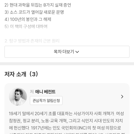
2) 현대 과학을 뒤집는 8가지 실재 증언
3) 소스 코드가 열어갈 새로운 문명
4) 100년의 봉인과 그 해제
5) 이 책의 구성에 대하여
2. 탐구 방법과 존재의 근본 원리
목차 더보기
1) 서문, 기록자의 회고
2) 소스 코드 탐구의 시작
(1) 1895년, 모든 것을 바꾼 질문
저자 소개
3
(2) 관찰자와 기록자의 역할
3) 미시 세계를 보는 투시 관찰법
(1) 의식의 렌즈를 통한 미시 세계의 관찰
저
애니 베전트
(2) 생명력 있는 원자의 실재와 제어
관심작가 알림신청
(3) 현대 과학 vs. 투시 관찰
4) 실험 환경의 제약과 극복
19세기 말에서 20세기 초를 대표하는 사상가이자 사회 개혁가. 여성
(1) 연구 초기 물리적 시료 확보 문제
참정권, 정교 분리, 노동·교육 개혁, 그리고 식민지 시대 인도의 자치
(2) 순수 원소의 탐구 방법
에 헌신했다. 1917년에는 인도 국민회의(INC)의 첫 여성 의장으로