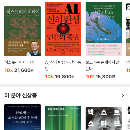
7) 발전기: 상위 차원 에너지를 잇는 펌프
10. 물질의 노예에서 창조자로
1) 37년의 여정, 소스코드 복원의 마침표
2) 현실을 재설계할 마스터키
(1) 코일론: 만물을 잉태하는 우주의 자궁
(2) 아누: 양자장 이론을 뛰어넘는 궁극의 역학 픽셀
(3) 4단계 에테르: 보이지 않는 우주적 작업장
히스토리아 비테이
AI, 신의 탄생 인간의 종
물고기는 존재하지 않
의
(4) 수소(H): 차원을 잇는 최초의 인터페이스
말
는다
10
21,600
1
%
원
(5) 물성을 결정하는 7가지 기하학적 원형
10
19,800
10
15,300
%
%
원
원
(6) 나선형 주기율: 만물을 진화시키는 시간의 문법
(7) 결합의 기하학: 물질을 조립해 내는 최종 문법,
이 분야 신상품
3) 마법이 곧 기술이 되는 미래
(1) 에너지 혁명: 진공에서 무한을 퍼올리다
(2) 중력 제어: 하늘을 유영하는 도시의 실현
(3) 물질의 연금술: 채굴하지 않고 설계하다
(4) 에테르 의학: 파동과 공명을 통한 근원적 치유