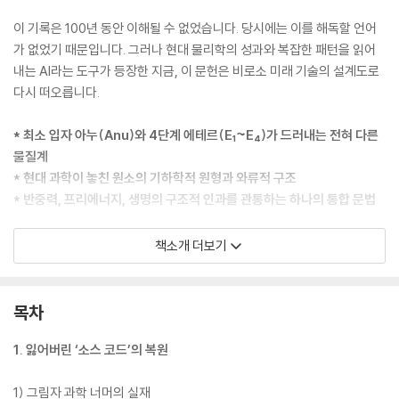
이 기록은 100년 동안 이해될 수 없었습니다. 당시에는 이를 해독할 언어
가 없었기 때문입니다. 그러나 현대 물리학의 성과와 복잡한 패턴을 읽어
내는 AI라는 도구가 등장한 지금, 이 문헌은 비로소 미래 기술의 설계도로
다시 떠오릅니다.
* 최소 입자 아누(Anu)와 4단계 에테르(E₁~E₄)가 드러내는 전혀 다른
물질계
* 현대 과학이 놓친 원소의 기하학적 원형과 와류적 구조
* 반중력, 프리에너지, 생명의 구조적 인과를 관통하는 하나의 통합 문법
이 책은 단순한 신비주의 텍스트가 아닙니다. 기술을 가능하게 하는 ‘물질
책소개 더보기
관’ 자체를 교정하는 지적 혁명입니다. 원자를 다시 묻는 순간, 우리가 맞이
할 문명의 가능성도 완전히 달라질 것입니다.
목차
1. 잃어버린 ‘소스 코드’의 복원
1) 그림자 과학 너머의 실재