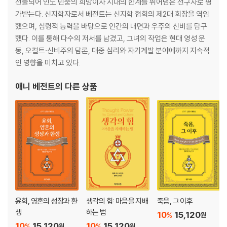
(3) 공간의 제약을 벗어난 원격 투시
선출되어 인도 민중의 희망이자 시대의 한계를 뛰어넘은 선구자로 평
(4) 희귀 원소의 합성 실험
가받는다. 신지학자로서 베전트는 신지학 협회의 제2대 회장을 역임
(5) 자연 정령들의 탐색 지원
했으며, 심령적 능력을 바탕으로 인간의 내면과 우주의 신비를 탐구
5) 오류를 차단하는 검증 프로토콜
했다. 이를 통해 다수의 저서를 남겼고, 그녀의 작업은 현대 영성 운
(1) 원소 식별을 위한 계수와 원자량 대조
동, 오컬트·신비주의 담론, 대중 심리와 자기계발 분야에까지 지속적
(2) 이중 맹검과 소듐의 발견
인 영향을 미치고 있다.
(3) 교차 검증과 시료의 확장
6) 핵심 연구 결과와 새로운 공리
애니 베전트
의 다른 상품
(1) 물질의 본질: 공간-거품의 구조
(2) 물질의 궁극 입자: 아누(Anu)
(3) 형태의 결정: 기하학적 뼈대
(4) 상태의 위계: 조밀한 물질과 에테르 상태
(5) 질서의 연속성: 주기적 진화론
3. 물질의 소스 코드: 아누의 역학
1) 감각의 한계와 물질의 칠중주
윤회, 영혼의 성장과 환
생각의 힘: 마음을 지배
죽음, 그 이후
(1) 조밀한 물질과 에테르 물질
생
하는 법
10
15,120
%
원
(2) 7가지 존재계와 물질계의 임계점
10
15,120
10
15,120
%
%
원
원