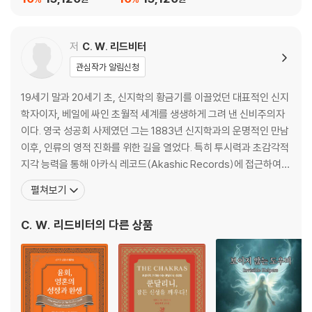
(3) 임계점 너머의 세계: 차원 전이의 메커니즘
2) 차원의 문을 여는 열쇠, 수소
3) 코일론과 우주의 숨겨진 실체
저
C. W. 리드비터
(1) 과학의 에테르와 신지학의 코일론
관심작가 알림신청
(2) 초고밀도 매질과 로고스의 의지력
(3) 물질의 본질은 텅 빈 공간
19세기 말과 20세기 초, 신지학의 황금기를 이끌었던 대표적인 신지
4) 궁극의 물리 원자, 아누 해부학
학자이자, 베일에 싸인 초월적 세계를 생생하게 그려 낸 신비주의자
(1) 심장을 닮은 입자, +아누와 -아누
이다. 영국 성공회 사제였던 그는 1883년 신지학과의 운명적인 만남
(2) 아누의 자전, 세차 운동, 그리고 맥동
이후, 인류의 영적 진화를 위한 길을 열었다. 특히 투시력과 초감각적
(3) 지능적 반응: 전기력에 의한 정렬과 복원
지각 능력을 통해 아카식 레코드(Akashic Records)에 접근하여
5) 미시 세계의 신성 기하학과 와류
고대의 지혜와 우주의 신비를 현대적 언어로 풀어 냈으며 그의 저서
펼쳐보기
(1) 포하트의 흐름: 굵은 와류와 미세한 와류
들은 사변적인 이론서가 아닌 직접적 체험을 통해 얻은 영적 통찰의
(2) 7배수로 전개되는 나선층의 수학적 위계
기록이다. 독자들은 그의 글을 통해 물질계를 넘어선 미지의 차원들,
(3) 차원 간 대응 법칙, 등비수열과 의지력
C. W. 리드비터
의 다른 상품
인간의 숨겨진 잠재력, 그리고 우주의 신성
6) 에테르 하위상태의 구조와 특성
(1) E₂ 상태: 상위 차원과 공명하는 에너지 통로
(2) E₃ 상태: 입자 해체로 규명한 다층적 결합 원리
(3) E₄ 상태: 원소의 기하학적 원형을 간직한 경계
7) 아누를 감싼 힘의 장벽, 구면벽