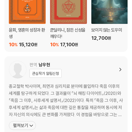
(1) 보이지 않는 경계: 입자의 점유와 힘의 장
(2) 구면벽의 실체: 물질이 아닌 힘의 흐름
8) 화학 원자의 형성과 물성의 비밀
(1) 회전력의 장벽과 에너지 필터
윤회, 영혼의 성장과 환
쿤달리니, 잠든 신성을
보이지 않는 도우미
(2) 밀도와 경도의 구조적 원리
생
깨우다!
12,700
원
(3) 융해와 응고의 역학적 변화
10
15,120
10
17,100
%
%
원
원
9) 원소의 7가지 원형과 플라톤 입체
(1) 원자가를 결정하는 7가지 기하학적 형태
(2) 플라톤 입체와 에너지의 완벽한 대칭성
편역
남우현
10) 진화하는 주기율표와 펜듈럼 운동
관심작가 알림신청
(1) 크룩스 주기율표와 진동하는 원자가
(2) 잃어버린 고리: 오컬툼과 아디아륨의 위치
종교철학 박사이며, 최면과 심리치료 분야에 몰입하다 죽음 이후의
(3) 방사성 원소와 진화 에너지가 빚은 구체
세계를 탐구하게 되었다. 그 결과물이 『뇌 해킹 다이어트』(2020)와
『죽음 그 이후, 사후세계 설명서』(2022)이다. 특히 『죽음 그 이후, 사
4. 원소의 재발견과 미시적 변종들
후세계 설명서』는 삶과 죽음에 대한 깊은 통찰을 제공하며 동시에 저
자 자신의 의식에도 큰 변화를 가져왔다. 이 경험을 바탕으로 그는 영
1) 원소별 탐구를 위한 가이드라인
성과 의식의 본질에 심취하여, 관련 주요 서적들을 번역하고 출간하
2) 수소: 단일성에서 다양성으로
펼쳐보기
는 데 힘쓰고 있다. 저서 - 『뇌 해킹 다이어트』(지식과감성#) - 『기