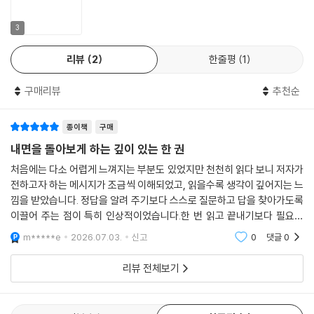
2) 백신 너머 보이지 않는 방패
에 끌리는 독자에게는 강한 흥분을, 구조와 논리를 중시하는 독자에게는
(1) 체내에서 벌어지는 침입자와 방어군의 전투
깊은 몰입을 제공합니다.
3
(2) 면역체의 기원과 증식 메커니즘
3) 관절염과 신경염의 통증 실체
리뷰
2
한줄평
1
이 책은 새로운 정보를 하나 더 얹는 책이 아닙니다.
(1) 신경을 파고드는 화살촉 군단의 기하학적 구조
이미 당연하다고 믿어온 물질관을 흔들고, 설명되지 않던 문명의 공백을
(2) 스피로헤타: 신경 심부를 침투하는 나선형 공격
구매리뷰
추천순
전혀 다른 좌표 위에 올려놓는 책입니다. 읽고 나면 지식이 하나 늘어나는
(3) 투시로 본 신경염: 손상된 보호막과 갈색 침전물
것이 아니라, 원자와 에너지와 생명을 바라보는 시선 자체가 달라집니다.
4) 마비를 일으키는 미시적 요인
종이책
구매
바로 그 점에서 『소스코드 v.2』는 단순한 독서가 아니라, 세계관을 뒤흔드
(1) 전도 장애를 부르는 에테르체의 어긋남
는 사건에 가깝습니다.
내면을 돌아보게 하는 깊이 있는 한 권
(2) 신경망을 잠식하는 진행성 마비
5) 간질의 발병 기전
처음에는 다소 어렵게 느껴지는 부분도 있었지만 천천히 읽다 보니 저자가
양자역학의 모호함 너머에 있는 ‘실재하는 구조’를 갈망해 온 연구자와 혁
전하고자 하는 메시지가 조금씩 이해되었고, 읽을수록 생각이 깊어지는 느
6) 전기와 프라나의 차원적 독립성
신가에게, 반중력·프리에너지·외계 기술의 물리적 근거를 구조적으로 이
낌을 받았습니다. 정답을 알려 주기보다 스스로 질문하고 답을 찾아가도록
7) 물질의 투명화를 가능케 하는 원리
해하고 싶은 탐구자에게, 그리고 기존 과학 패러다임이 끝내 답하지 못한
이끌어 주는 점이 특히 인상적이었습니다.한 번 읽고 끝내기보다 필요할
인류의 난제 앞에서 다른 문을 찾고 있는 지성인에게 이 책은 강하게 다가
때마다 다시 펼쳐 보고 싶은 책입니다. 삶과 자신에 대해 조금 더 깊이 생각
8. 힘의 장벽과 물질의 물성
m*****e
2026.07.03.
신고
0
댓글
0
해 보고 싶은
갈 것입니다.
리뷰 전체보기
1) 소듐 도해의 기하학적 보정
문명을 바꾸는 것은 더 많은 데이터가 아니라, 더 깊은 구조일지도 모릅니
2) 물질을 나누는 원자의 벽에 대한 재정의
다.
3) 차원 간 상호작용과 공간 매질 코일론