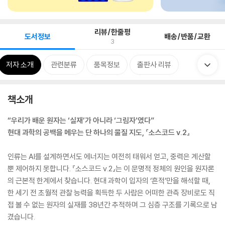
리뷰/한줄평
도서정보
배송/반품/교환
3
저자 소개
관련분류
품목정보
출판사 리뷰
책소개
“우리가 배운 원자는 ‘실재’가 아니라 ‘그림자’였다”
현대 과학의 공백을 메우는 단 하나의 물질 지도, 『소스코드 v.2』
인류는 AI를 설계하면서도 에너지는 여전히 태워서 얻고, 중력은 계산할
뿐 제어하지 못합니다. 『소스코드 v.2』는 이 문명적 정체의 원인을 원자론
의 근본적 한계에서 찾습니다. 현대 과학이 입자의 ‘흔적’만을 해석할 때,
한 세기 전 초월적 관찰 능력을 획득한 두 사람은 어떠한 관측 장비로도 직
접 볼 수 없는 원자의 실재를 38년간 추적하며 그 심층 구조를 기록으로 남
겼습니다.