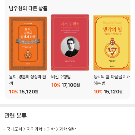
(1) 수소 변종의 구조적 특징과 질적 분화
독교 진리 왜곡의 역사』(지식나무) - 『성경공부 합시다』(도서출판
(2) 이중체 형성의 인과와 구조적 의미
남우현
의 다른 상품
길벗) - 『잘되는
(3) 관찰 기록: 전기 분해 중 확인된 이중 수소
(4) 동위원소의 과학사적 맥락과 연구 검증
3) 염소: 덤벨 구조 속 질량의 비밀
(1) 염소(Cl) 기본 구조와 평균 원자량의 의미
(2) 관찰 기록: 해수 속 염소 변종과 질량 공존
4) 산소와 오존, 생명력의 나선 상승
(1) 산소 나선 동역학: O.7과 생명 입자 차이
(2) 오존(O₃): 세 나선 결합과 중력 저항
(3) 관찰 기록: 질량 법칙을 거스르는 극성 비밀
윤회, 영혼의 성장과 환
비전 수행법
생각의 힘: 마음을 지배
생
하는 법
10
17,100
%
원
5. 무기 화합물의 구조적 역학
10
15,120
10
15,120
%
%
원
원
1) 무기 화합물의 해부와 결합 본질
2) 결합의 기초, 물과 과산화수소의 기하학
관련 분류
3) 수산화소듐: 침투와 변형의 역학
4) 염산: 인장과 압축, 텐션의 해방
국내도서
자연과학
과학
과학 일반
5) 이산화탄소: 해체된 탄소의 춤