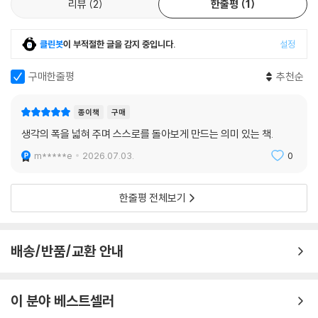
『소스코드 v.2』는 바로 그 구조를 다시 묻는 책입니다.
리뷰
2
한줄평
1
4) 물질의 성질을 결정짓는 근본 역학
9. 전기와 전자의 실체
클린봇
이 부적절한 글을 감지 중입니다.
설정
1) 1933년의 실험, 마지막 선물
구매한줄평
추천순
2) 전자 포착을 위한 단계적 투시 실험
(1) 열과 전기: 파동의 진동과 입자 방출의 분기점
종이책
구매
(2) 열파동 속에서 식별해 낸 전자의 궤적
생각의 폭을 넓혀 주며 스스로를 돌아보게 만드는 의미 있는 책.
(3) 인위적인 전자의 흐름을 만드는 3극 진공관
m*****e
2026.07.03.
0
3) 전자의 실체: 원자의 붕괴와 환영
4) 진동하는 아스트랄 원자의 발견
5) 전자로 오인된 아누의 투시적 실체
한줄평 전체보기
(1) 그리드 실험: 전선 내부에 흐르는 에테르 와류
(2) 과학적 가설과 투시적 관측의 충돌
(3) 결론: 전자는 영구적인 실체가 아니다
배송/반품/교환 안내
6) 도체와 자기장, 그 이면의 역학
(1) 구리 전선 아누들의 기하학적 배열
(2) 자기장의 정체: 에테르가 빚은 거대한 소용돌이
이 분야 베스트셀러
(3) 단일 흐름의 고정관념을 깬 이중 전류의 실체