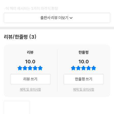
5) 메틸알코올: 산소와 수산기 구조
· 이 책이 제시하는 3가지 파격적 통찰
6) 탄화칼슘: 경계의 뒤집힌 깔때기
7) 아세트산: 산소 교란과 분자 흥분
출판사 리뷰 더보기
1. 구조적 원자론의 회복:
현대 과학이 설명하지 못한 에테르 단계(E₁~E₄)
9) 말레산: 이중 결합과 비틀림
의 물질 상태와 수소(H)부터 오가네손(Og)까지 이어지는 정교한 기하학
10) 벤젠: 고리형 계열을 정의하는 기준
적 질서를 증명합니다.
11) 페놀: 치환이 낳은 첫 비대칭
리뷰/한줄평
3
12) 하이드로퀴논: 연장된 팔면체
2. 중력과 에너지의 실체:
질량이란 무엇이며, 왜 특정 구조에서 중력 제어
13) 벤즈알데히드: 종양 구조와 수소
가 가능해지는지를 속기록 속의 관측 인과를 통해 명확히 복원합니다.
리뷰
한줄평
14) 살리실산: 고속 회전의 미학
15) 피리딘: 질소로 인해 함몰된 구체
10.0
10.0
3. 의식과 물질의 연결:
관찰자의 의식이 미시 세계에 개입하는 방식과 생
16) 나프톨: 비틀림과 긴장의 공존
명력(Prana)의 물질적 순환 원리를 공학적 프레임으로 제시합니다.
17) 인디고: 완결된 소우주의 질서
18) 2D 평면 기록이 가진 본질적 한계
리뷰 쓰기
한줄평 쓰기
무엇보다 이 책이 강하게 끌리는 이유는, 금지된 주제들을 자극적으로 소
19) 후각: 향기의 입자 진동 메커니즘
비하지 않기 때문입니다.
혜택 및 유의사항
혜택 및 유의사항
반중력, 프리에너지, 에테르 의학, 의식과 물질의 상호작용 같은 주제는 대
7. 생명과 질병의 미시적 탐구
개 공상이나 음모론의 언어로 흩어집니다. 그러나 『소스코드 v.2』는 그것
들을 원소 구조, 결합 원리, 전기와 자기장의 역학, 생명과 질병의 미시적
1) 암세포의 미시적 구조와 특성
틀이라는 하나의 체계 안에 다시 배치합니다. 그래서 이 책은 미지의 주제