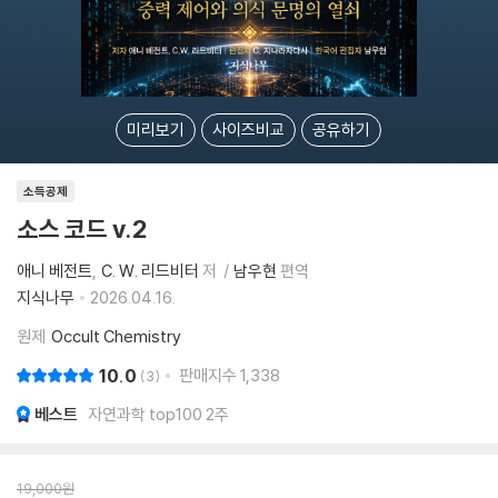
미리보기
사이즈비교
공유하기
소득공제
소스 코드 v.2
애니 베전트
C. W. 리드비터
저
남우현
편역
지식나무
2026.04.16.
원제
Occult Chemistry
10.0
판매지수
1,338
3
베스트
자연과학 top100 2주
19,000
원