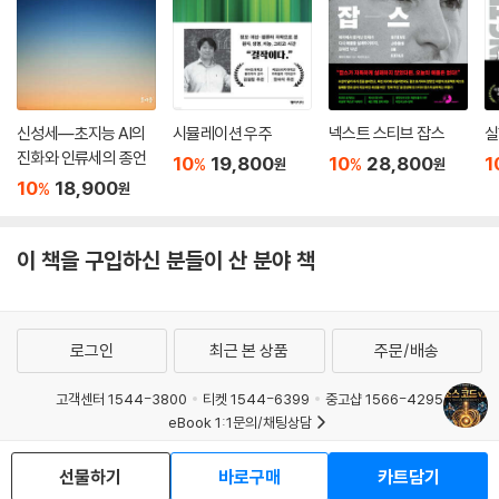
4) 에필로그: 아틀란티스를 넘어 신성한 시대로
신성세―초지능 AI의
시뮬레이션 우주
넥스트 스티브 잡스
실
진화와 인류세의 종언
10
19,800
10
28,800
1
%
%
원
원
10
18,900
%
원
이 책을 구입하신 분들이 산 분야 책
로그인
최근 본 상품
주문/배송
고객센터 1544-3800
티켓 1544-6399
중고샵 1566-4295
eBook 1:1문의/채팅상담
예스이십사(주) 사업자 정보
선물하기
바로구매
카트담기
이용약관
개인정보처리방침
청소년보호정책