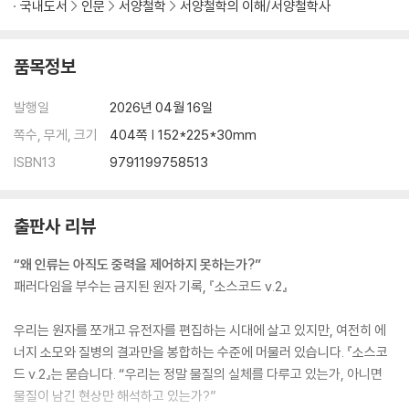
국내도서
인문
서양철학
서양철학의 이해/서양철학사
6) 일산화탄소와 탄산염: 강제된 불균형
7) 탄산칼슘: 중심 질량과 궤도 재편
8) 황산: 파괴력의 기원과 차원 흡입력
품목정보
9) 염화철: 비대칭 구조 속 타협과 균형
10) 인산: 구조적 분화와 차원 전이
발행일
2026년 04월 16일
11) 암모니아: 회전 운동과 조석 현상
쪽수, 무게, 크기
404쪽 | 152*225*30mm
12) 수산화암모늄: 분자들의 왈츠
13) 요소: 생명 코드를 품은 경계
ISBN13
9791199758513
14) 질산: 질소의 붕괴와 응축된 폭발성
15) 질산소듐: 유연한 구조적 평화
출판사 리뷰
16) 질산칼륨: 스파이크 엇갈림 결합
17) 시안화칼륨: 기하학적 독성 구조
“왜 인류는 아직도 중력을 제어하지 못하는가?”
패러다임을 부수는 금지된 원자 기록, 『소스코드 v.2』
6. 유기 화합물 속 생명의 기하학
우리는 원자를 쪼개고 유전자를 편집하는 시대에 살고 있지만, 여전히 에
1) 생명의 뼈대, 탄소 8각 기하학
너지 소모와 질병의 결과만을 봉합하는 수준에 머물러 있습니다. 『소스코
2) 메탄: 사슬형 계열의 기하학적 시초
드 v.2』는 묻습니다. “우리는 정말 물질의 실체를 다루고 있는가, 아니면
3) 염화메틸: 원소 붕괴와 재배열
물질이 남긴 현상만 해석하고 있는가?”
4) 트리클로로메탄: 세 염소의 뒤틀린 평형