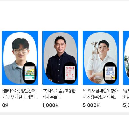
[클래스24]임민찬 저
『독서의 기술』 고명환
『수의사 설채현의 강아
『낭
자『공부가 결국 너를 지
저자 북토크
지 성장수업』저자 북토
화길
켜줄 거야』온라인 북토
크
은 
0
1,000
5,000
5,
원
원
원
크