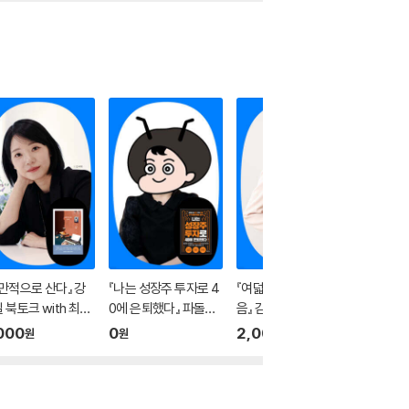
만적으로 산다』 강
『나는 성장주 투자로 4
『여덟살 손글씨 첫걸
산책 山冊
 북토크 with 최지
0에 은퇴했다』 파돌댁
음』 김해선 선생님과 손
이야기 
(사회)
온라인 북토크
글씨 연습
000
0
2,000
5,000
원
원
원