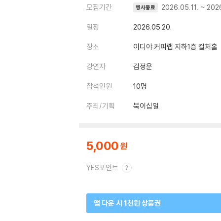
모집기간
2026.05.11. ~ 202
행사종료
일정
2026.05.20.
장소
이디야 커피랩 지하1층 컬처홀
강연자
김정운
참석인원
10명
주최/기획
북이십일
5,000
YES포인트
앱 다운 시 1천원 상품권