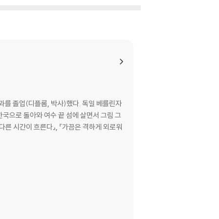
를 졸업(디플롬, 박사)했다. 독일 베를린자
국으로 돌아와 여수 끝 섬에 살면서 그림 그
 다른 시간이 흐른다』, 『가끔은 격하게 외로워