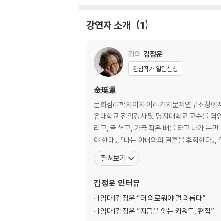
강연자 소개
1
강의
김정운
관심작가 알림신청
金珽運
문화심리학자이자 여러가지문제연구소장이자 ‘나
유대학교 전임강사 및 명지대학교 교수를 역임
리고, 글 쓰고, 가끔 작은 배를 타고 나가 
야 한다』, 『나는 아내와의 결혼을 후회한다』, 
펼쳐보기
김정운
인터뷰
[읽다]
김정운 “더 외로워야 덜 외롭다”
[읽다]
김정운 “지금을 읽는 키워드, 편집”