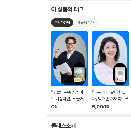
이 상품의 태그
#작가만남
#클래스24
『쏘쿨의 구축명품 아파
『나는 왜 네 말이 힘들
트 내집마련』 쏘쿨 저자
까』 박재연 저자 북토크
온라인 북토크
0
5,000
원
원
클래스소개