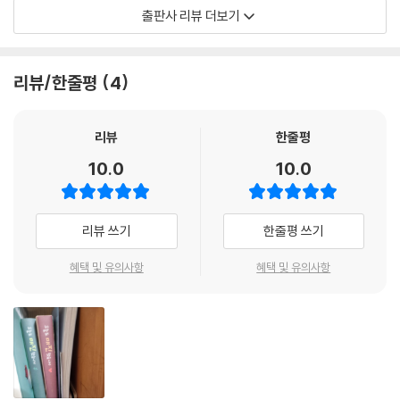
니다〉는 완벽주의 청년 농부 ‘매튜 리’와 불면증에 시달리는 완판 쇼호스트
출판사 리뷰 더보기
‘담예진’이 서로의 결핍을 채워가는 과정을 그린 드라마로, 방영 첫 주 만에
글로벌 차트 정상을 차지하며 K-로코의 저력을 보여주었다. 특히 대만, 페
루 등 8개국 1위, 총 42개국 TOP 10을 휩쓴 이 작품은 ‘청년 농업’과 ‘라이
리뷰/한줄평
4
브 커머스’라는 현대적 소재에 따뜻한 인류애를 버무려 ‘로맨틱 코미디 이
상의 가치를 보여줬다’는 평을 받고 있다. 이번 대본집은 영상에서 다 보여
주지 못한 인물들의 섬세한 감정선과 진승희 작가 특유의 따뜻한 문체를
리뷰
한줄평
고스란히 담아내 팬들의 기대를 온전히 충족해 줄 예정이다.
10.0
10.0
사람과 사랑으로 마음속 상처를 보듬는
진승희 작가의 따스한 위로
리뷰 쓰기
한줄평 쓰기
대본집에는 “일상에 고장 난 여자와 마음에 구멍 난 남자가 만나 서로를 땜
혜택 및 유의사항
혜택 및 유의사항
질하는 이야기”라는 기획 의도에 충실한 명대사들이 가득하다. 완벽주의
농부 매튜 리(안효섭 분)의 까칠하지만 다정한 ‘겉바속촉’ 대사, 완판주의
쇼호스트 담예진(채원빈 분)의 당당함 뒤에 숨겨진 솔직한 고백, 다정한
플러팅의 정석 서에릭(김범 분)의 훈훈한 장면들까지 현생에 치여 밤잠을
설치는 독자들에게 ‘데운 우유 한 잔’ 같은 위로를 건네는 문장들이 페이지
마다 펼쳐진다. 특히 〈오늘도 매진했습니다〉가 많은 시청자의 마음에 남는