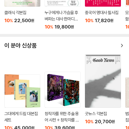
클래식 각본집
누구에게나 가슴을 후
중국어 명대사 필사집
모
벼파는 대사 한마디가
함
10
22,500
10
17,820
%
%
원
원
있다
집
10
19,800
1
%
원
이 분야 신상품
그대에게 드림 대본집
창작자를 위한 주술 용
굿뉴스 각본집
범
세트
어 사전 + 창작자를 위
집
10
20,700
%
원
한 판타지 용어 사전 세
10
45,000
10
39,600
1
%
%
원
원