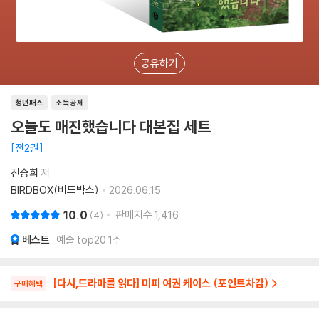
공유하기
청년패스
소득공제
오늘도 매진했습니다 대본집 세트
전2권
진승희
저
BIRDBOX(버드박스)
2026.06.15.
10.0
판매지수
1,416
4
베스트
예술 top20 1주
[다시,드라마를 읽다] 미피 여권 케이스 (포인트차감)
구매혜택