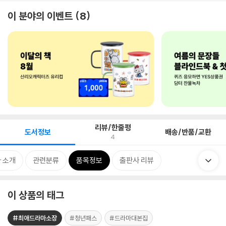
이 분야의 이벤트
8
리뷰/한줄평
도서정보
배송/반품/교환
4
 소개
관련분류
품목정보
출판사 리뷰
이 상품의 태그
#최애드라마소장
#청년패스
#드라마대본집