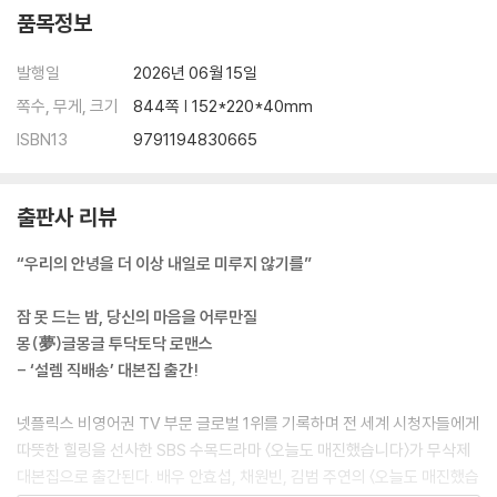
품목정보
작가 대본 코멘터리
에필로그
발행일
2026년 06월 15일
쪽수, 무게, 크기
844쪽 | 152*220*40mm
ISBN13
9791194830665
출판사 리뷰
“우리의 안녕을 더 이상 내일로 미루지 않기를”
잠 못 드는 밤, 당신의 마음을 어루만질
몽(夢)글몽글 투닥토닥 로맨스
- ‘설렘 직배송’ 대본집 출간!
넷플릭스 비영어권 TV 부문 글로벌 1위를 기록하며 전 세계 시청자들에게
따뜻한 힐링을 선사한 SBS 수목드라마 〈오늘도 매진했습니다〉가 무삭제
대본집으로 출간된다. 배우 안효섭, 채원빈, 김범 주연의 〈오늘도 매진했습