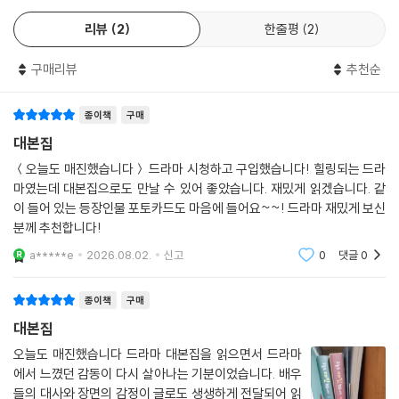
이유는 쉼 없이 달려가는 삶 속에서 하루를 버텨낸 사람들의 마음을 어루
리뷰
2
한줄평
2
만졌기 때문이다. 일에 매진하는 것도 중요하지만, 무엇보다 먼저 보듬어
야 할 사람은 바로 나 자신이라는 것! 그리고 마음속 상처 역시 결국 사람과
구매리뷰
추천순
사랑을 통해 조금씩 메워질 수 있다는 사실을 따뜻한 시선으로 그려냈다.
중요한 발표를 앞두고 잠 못 드는 밤, 사회생활에 상처받고 떠나고 싶은 심
종이책
구매
정들, 무심코 내뱉은 말 한마디가 마음에 오래 남는 순간 등 누구에게나 한
번쯤 찾아오는 불안과 후회를 현실 세계와 다름없는 모습으로 담담하게 끌
대본집
어안았다. 서로에게 가장 엄격했던 두 사람이 서로의 숨을 고르게 해주는
＜오늘도 매진했습니다＞ 드라마 시청하고 구입했습니다! 힐링되는 드라
존재가 되어가는 과정은 동시대를 살아가는 시청자들에게 오래도록 가슴
마였는데 대본집으로도 만날 수 있어 좋았습니다. 재밌게 읽겠습니다. 같
속에 남는 위로가 되어줄 것이다.
이 들어 있는 등장인물 포토카드도 마음에 들어요~~! 드라마 재밌게 보신
분께 추천합니다!
비하인드 작가 코멘터리, 미공개씬,
a*****e
2026.08.02.
신고
0
댓글
0
고화질 스틸컷, 주연배우 포토카드와
새로 쓴 추가 에필로그까지!
종이책
구매
대본집
〈오늘도 매진했습니다〉 대본집에는 드라마의 여운을 더욱 오래 간직하도
록 해주는 특별 부록이 함께 수록된다. 회차별 대본 곳곳에 숨겨진 디테일
오늘도 매진했습니다 드라마 대본집을 읽으면서 드라마
에서 느꼈던 감동이 다시 살아나는 기분이었습니다. 배우
한 설정 비하인드, 한 장면이 만들어지기까지의 고민과 선택을 풀어주는
들의 대사와 장면의 감정이 글로도 생생하게 전달되어 읽
진승희 작가의 코멘터리가 가득 실릴 예정으로 방송에서 궁금했던 포인트