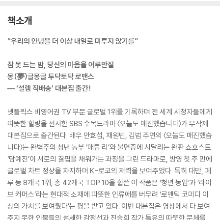
책소개
“우리의 안녕을 더 이상 내일로 미루지 않기를”
잠 못 드는 밤, 당신의 마음을 어루만질
몽(夢)글몽글 투닥토닥 로맨스
― ‘설렘 직배송’ 대본집 출간!
넷플릭스 비영어권 TV 부문 글로벌 1위를 기록하며 전 세계 시청자들에게
따뜻한 힐링을 선사한 SBS 수목드라마 〈오늘도 매진했습니다〉가 무삭제
대본집으로 출간된다. 배우 안효섭, 채원빈, 김범 주연의 〈오늘도 매진했습
니다〉는 완벽주의 청년 농부 ‘매튜 리’와 불면증에 시달리는 완판 쇼호스트
‘담예진’이 서로의 결핍을 채워가는 과정을 그린 드라마로, 방영 첫 주 만에
글로벌 차트 정상을 차지하며 K-로코의 저력을 보여주었다. 특히 대만, 페
루 등 8개국 1위, 총 42개국 TOP 10을 휩쓴 이 작품은 ‘청년 농업’과 ‘라이
브 커머스’라는 현대적 소재에 따뜻한 인류애를 버무려 ‘로맨틱 코미디 이
상의 가치를 보여줬다’는 평을 받고 있다. 이번 대본집은 영상에서 다 보여
주지 못한 인물들의 섬세한 감정선과 진승희 작가 특유의 따뜻한 문체를