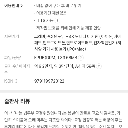
그곳에서 상처를 들여다본 시간
이용안내
배송 없이 구매 후 바로 읽기
나는 법무부 교정위원입니다
이용기간 제한없음
교도관들의 ‘보이지 않는’ 고생
TTS 가능
죄책감과 분노 사이에서 길을 잃을 때
저작권 보호를 위해 인쇄 기능 제공 안함
선과 악, 치료자의 판단과 중립 사이
말 없이 주고받은 마음의 온도
지원기기
크레마,PC(윈도우 - 4K 모니터 미지원),아이폰,아이
동료 교정위원들과의 연대
패드,안드로이드폰,안드로이드패드,전자책단말기(저
존재를 보는 일, 판단을 내려놓는 일
사양 기기 사용 불가),PC(Mac)
현장에서 배우는 용기와 한계
파일/용량
EPUB(DRM) | 33.68MB
내가 계속 이 길을 걷는 이유
글자 수/ 페이지
약 9.2만자, 약 3만 단어, A4 약 58쪽
수
5장 교도소는 끝이 아니라 시작이었다
ISBN13
9791199723122
상담보다 사람, 치료보다 관계
재범률보다 중요한 것들
출판사 리뷰
무기수도 웃었다-끝나지 않은 이야기
복귀는 가능할까, 사회는 준비되어 있을까
이 책 『나는 법무부 교정위원입니다』는 봄볕이 만물을 고요히 감싸듯, 가
가족이라는 이름의 복잡함
만히 스며들어 오래 머무는 따뜻한 책이다. ‘교정 현장’이라는 배경이 주는
출소 후의 두려움과 현실
무게감 때문에 다소 무겁게 느껴질 수 있지만, 책장을 덮는 순간 독자는 오