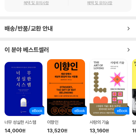
로 설득력 있게 전한다. 저자는 ‘사람으로 불리는 경험’, ‘스스로를 사람으
혜택 및 유의사항
혜택 및 유의사항
로 인정하는 일’이야말로 인간다운 삶의 출발점임을 강조한다. 이는 변화
의 출발선이자, 삶을 다시 세워가는 가장 중요한 기초다. 『나는 법무부 교
정위원입니다』는 한 사람의 삶이 지닌 무게와 존엄을 다시 생각하게 만드
배송/반품/교환 안내
는, 깊이 있는 성찰의 기록이다.
‘복원’이라는 희망의 언어
이 분야 베스트셀러
교정교육은 수용자의 변화를 돕는 과정이며, 교정위원은 그 길을 함께 걷
는 안내자다. 그리고 그 궁극적인 목표는 ‘처벌’이 아닌 ‘복원’에 있다. 이 책
에는 한 무기수가 저자와의 만남 이후 감사의 미소를 되찾는 장면이 등장
한다. 그 미소는 단순한 감정의 표현을 넘어, 한 인간이 다시 ‘사람’으로 회
복되는 순간을 상징한다. 저자는 바로 그 변화를 가능하게 하는 작은 계기
들이 자신의 역할임을 담담히 고백한다. 여전히 무겁게 닫혀 있는 교정 현
장의 문 앞에서, 그럼에도 멈추지 않는 발걸음을 가능하게 하는 이유 역시
이 책을 통해 독자와 나눈다.
너무 성실한 시스템
이향인
사랑의 기술
말
14,000
13,520
13,160
1
원
원
원