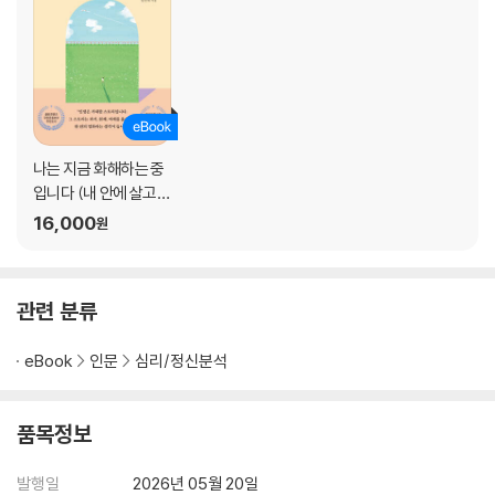
벽을 허무는 건 마라이 아니라 기다림
‘두려움’을 표현하지 못하는 사람들
마음이 열리는 순간의 작은 징후들
3장 죄에서 사람으로
나는 지금 화해하는 중
“저는 버림받은 사람이에요”
입니다 (내 안에 살고
후회의 시간은 밤에 찾아온다
있는 또 다른 나에게)
16,000
원
누군가의 아들, 누군가의 아버지
마약과 반복되는 무너짐의 구조
폭력의 뿌리 : 어린 시절의 상처들
관련 분류
왜곡된 사랑 : 스토커들이 말하는 ‘사랑’
그림 속에 담긴 진심 한 조각
eBook
인문
심리/정신분석
“다시 시작하고 싶어요. 가능할까요?”
죄 너머, 사람이라는 이름으로
품목정보
4장 나는 법무부 교정위원입니다
발행일
2026년 05월 20일