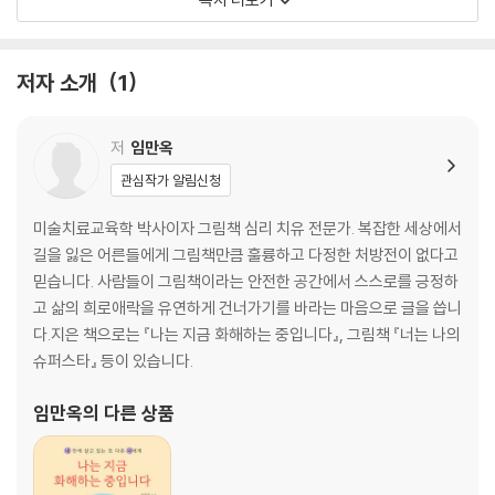
- 처음 철문이 닫히던 날
- 담장보다 높은 마음의 장벽
- “여기서도 사람이 바뀝니까?”
저자 소개
1
- 내가 이곳에 오게 된 이유, 치료자의 길
- 심리치료, 철창 안에 들어가다
- 교육이 아닌 ‘관계’로 시작된 수업
저
임만옥
상담보다 중요한 ‘존재해주는 일’
관심작가 알림신청
편견을 깨뜨린 첫 만남
여기서도 사람이 사는 곳이라는 깨달음
미술치료교육학 박사이자 그림책 심리 치유 전문가. 복잡한 세상에서
길을 잃은 어른들에게 그림책만큼 훌륭하고 다정한 처방전이 없다고
2장 감정 없는 얼굴 위에 감춰진 이야기들
믿습니다. 사람들이 그림책이라는 안전한 공간에서 스스로를 긍정하
고 삶의 희로애락을 유연하게 건너가기를 바라는 마음으로 글을 씁니
이름 없이 불리는 사람들
다.지은 책으로는 『나는 지금 화해하는 중입니다』, 그림책 『너는 나의
“선생님, 그건 책에만 있는 말이잖아요.”
슈퍼스타』 등이 있습니다.
침묵과 무표정의 언어
“나도 울어도 됩니까”라 말한 날
임만옥
의 다른 상품
저항, 그 속에 숨은 신호
여기 저보다 짠밥 긴 사람 있어요?
감정 없는 얼굴에 숨은 흔들림