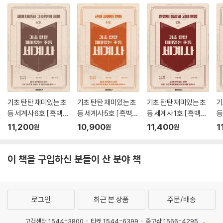
기초 탄탄 재미있는 초
기초 탄탄 재미있는 초
기초 탄탄 재미있는 초
기
등 세계사 6호 [ 흑백판
등 세계사 5호 [ 흑백판
등 세계사 1호 [ 흑백판
등
]
]
]
]
11,200
10,900
11,400
1
원
원
원
이 책을 구입하신 분들이 산 분야 책
로그인
최근 본 상품
주문/배송
고객센터 1544-3800
티켓 1544-6399
중고샵 1566-4295