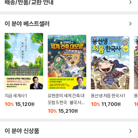
배송/반품/교환 안내
이 분야 베스트셀러
지금 세계사 1
유현준의 세계 건축 대
용선생 처음 한국사 1
용
모험 5 한국 : 불국사와
10
15,120
10
11,700
1
%
%
원
원
신비의 동굴
10
15,210
%
원
이 분야 신상품