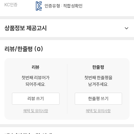
9. 거대제국 소련 붕괴와 국제질서 재편 / 처음으로 실현된 평화적 정권교
KC인증
인증유형 : 적합성확인
체
세계사1 - 냉전 종식과 소련(소비에트 사회주의 공화국 연방) 해체
상품정보 제공고시
세계사2 - 영국에 할양된 홍콩, 99년 만에 중국의 품으로!
한국사1 - 노태우 집권 이후 합당을 선택한 김영삼·김종필
리뷰/한줄평
0
한국사2 - 성공한 평화적 정권교체 - 김대중과 ‘국민의 정부’
한국사3 - 바보 노무현과 참여정부 이야기
리뷰
한줄평
10. 신종 유행병에 이은 후쿠시마 원전 참사 / 이념·지역 갈등을 넘어 통합
첫번째 리뷰어가
첫번째 한줄평을
과 통일로
되어주세요.
남겨주세요.
세계사1 - 신종 인플루엔자(H1N1) 유행과 바이러스 공포
리뷰 쓰기
한줄평 쓰기
세계사2 - 지진과 쓰나미에 이은 후쿠시마 원전 참사
혜택 및 유의사항
혜택 및 유의사항
한국사1 - 민주화 이후 격렬해진 보수와 진보의 갈등
한국사2 - 퇴임 후 뒷모습이 씁쓸한 전직 대통령
한국사3 - 촛불혁명과 대통령 탄핵, 그리고 코로나 팬데믹