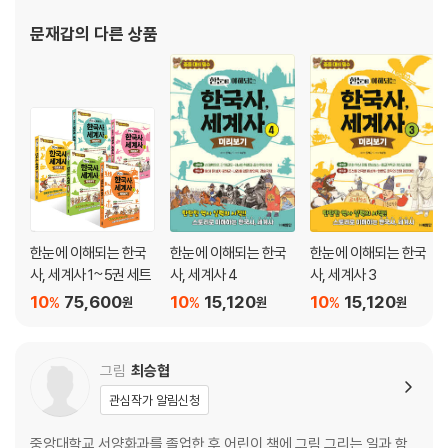
세계사1 - 뉴욕 증시 폭락과 함께 시작된 경제 대공황
상을 수상했고, 장편소설로는 [봄의 전설(전2권)]과 [드림 코리아
문재갑
의 다른 상품
세계사2 - 일본이 주도한 만주사변과 괴뢰정권 만주국 등장
(전3권)]가 있다. 어린이를
한국사1 - 대한민국 임시정부 수립과 청춘들의 항일투쟁
한국사2 - 6·10 만세운동에 이은 광주학생운동
한국사3 - 백범 김구, 그리고 대한민국 임시정부
4. 제2차 세계 대전 - 추축국과 연합국의 대결 / 일제의 만행과 광복군, 그
리고 해방
세계사1 - 또다시 타오른 전쟁의 불길 - 제2차 세계 대전
한눈에 이해되는 한국
한눈에 이해되는 한국
한눈에 이해되는 한국
사, 세계사 1~5권 세트
사, 세계사 4
사, 세계사 3
세계사2 - 미국과 일본의 대결 - 태평양 전쟁
10
75,600
10
15,120
10
15,120
%
%
%
원
원
원
한국사1 - 끊임없는 일제의 만행 - 민족말살정책·위안부
한국사2 - 임시정부와 광복군의 야심 찬 계획
그림
최승협
한국사3 - 일본의 항복과 해방, 그리고 민족의 분단
관심작가 알림신청
5. 국제연합(UN) 창설과 중화인민공화국 출범 / 광복의 기쁨에 이은 비
극, 민족 분단
중앙대학교 서양화과를 졸업한 후 어린이 책에 그림 그리는 일과 함