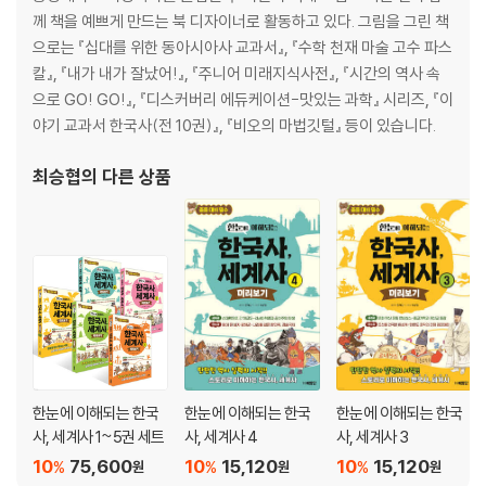
께 책을 예쁘게 만드는 북 디자이너로 활동하고 있다. 그림을 그린 책
세계사1 - 국제연합 UN - 세계만방에 평화와 안전을…
으로는 『십대를 위한 동아시아사 교과서』, 『수학 천재 마술 고수 파스
세계사2 - 중화인민공화국 출범과 마오쩌둥 시대 개막
칼』, 『내가 내가 잘났어!』, 『주니어 미래지식사전』, 『시간의 역사 속
으로 GO! GO!』, 『디스커버리 에듀케이션-맛있는 과학』 시리즈, 『이
한국사1 - 해방과 함께 찾아온 비극, 민족 분단
야기 교과서 한국사(전 10권)』, 『비오의 마법깃털』 등이 있습니다.
한국사2 - 건국준비위원회 발족과 미군정 통치
최승협
의 다른 상품
한국사3 - 실패한 반민족행위특별조사위원회(반민특위) 활동
6. 냉전, 미국과 소련의 극한 경쟁 / 제1공화국과 한국전쟁, 그리고 4·19
세계사1 - 냉전의 시작 - 미국과 소련의 대결
세계사2 - 소련 우주선 스푸트니크 발사와 미국의 변화
한국사1 - 대한민국 제1공화국이 출범하다
한국사2 - 형제의 심장을 겨눈 총칼 - 6·25전쟁 발발
한국사3 - 권력의 몰락 - 3·15부정선거와 4·19 혁명
한눈에 이해되는 한국
한눈에 이해되는 한국
한눈에 이해되는 한국
사, 세계사 1~5권 세트
사, 세계사 4
사, 세계사 3
7. 미국의 쿠바 봉쇄 · 중동의 화약고와 석유파동 / 5·16군사정변과 군사
10
75,600
10
15,120
10
15,120
%
%
%
원
원
원