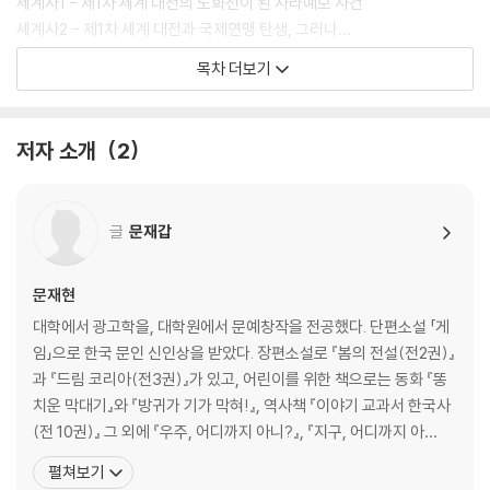
세계사1 - 제1차 세계 대전의 도화선이 된 사라예보 사건
처음 역사를 시작하는 아이들에게 꼭 필요한 것은 많이 외우는 힘이 아니
세계사2 - 제1차 세계 대전과 국제연맹 탄생, 그러나…
라, “재미있게 읽으며 흐름을 이해하는 경험”입니다. 『한눈에 이해되는 한
목차 더보기
국사, 세계사 5』은 아이들이 역사를 처음부터 쉽고 흥미롭게 받아들일 수
한국사1 - 경술국치 - 일본 식민지가 된 한반도
있도록 도와주는 최고의 역사 입문서입니다.
한국사2 - 일제의 무단통치가 시작되다
한국사3 - 일제의 토지조사사업으로 논밭을 빼앗긴 농민들
저자 소개
2
2. 공산주의 탄생과 소비에트 연방 등장 / 3·1운동과 한민족의 항일투쟁
글
문재갑
세계사1 - 공산주의를 탄생시킨 러시아의 10월 혁명
세계사2 - 중국에서 공산당이 태동하다
문재현
한국사1 - 윌슨의 민족자결주의와 고종 황제 승하
대학에서 광고학을, 대학원에서 문예창작을 전공했다. 단편소설 「게
한국사2 - 세상을 놀라게 한 외침 - 3·1 만세운동
임」으로 한국 문인 신인상을 받았다. 장편소설로 『봄의 전설(전2권)』
한국사3 - 일제의 무자비한 시위 진압 작전
과 『드림 코리아(전3권)』가 있고, 어린이를 위한 책으로는 동화 『똥
치운 막대기』와 『방귀가 기가 막혀!』, 역사책 『이야기 교과서 한국사
3. 미국의 대공황과 동북아의 만주사변 / 임시정부 수립과 본격적인 항일
(전 10권)』 그 외에 『우주, 어디까지 아니?』, 『지구, 어디까지 아
투쟁
니?』, 『누가누가 갯벌에서 살까?』 등이 있다. 대학에서 광고학을, 대
펼쳐보기
학원에서 문예창작을 전공했다. 단편소설 [게임]으로 한국문인 신인