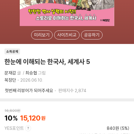
미리보기
사이즈비교
공유하기
소득공제
한눈에 이해되는 한국사, 세계사 5
문재갑
글
최승협
그림
북장단
2026.06.10.
첫번째 리뷰어가 되어주세요
판매지수
2,874
16,800
원
10
15,120
YES포인트
840원 (5%)