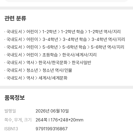
독재 정권 탄생
세계사1 - 미국, 핵미사일을 배치한 쿠바를 봉쇄하다
관련 분류
세계사2 - 석유파동을 불러온 제4차 중동전쟁(1973년 10월)
국내도서
어린이
1-2학년
1-2학년 학습
1-2학년 역사/지리
한국사1 - 5·16 군사 쿠데타로 탄생한 제3공화국
국내도서
어린이
3-4학년
3-4학년 학습
3-4학년 역사/지리
한국사2 - 경제개발과 조국 근대화에 가려진 상처들
국내도서
어린이
5-6학년
5-6학년 학습
5-6학년 역사/지리
한국사3 - 권력을 향한 끝없는 욕망, 10월 유신
국내도서
어린이
초등학습
한국사/세계사/지리
국내도서
역사
한국사/한국문화
한국사일반
8. 소련의 아프가니스탄 침공과 고르바초프 등장 / 12·12와 5·18, 그리고
국내도서
청소년
청소년 역사/인물
신군부 집권
국내도서
역사
세계사/세계문화
세계사1 - 소련이 패배한 전쟁, 아프가니스탄 침공
세계사2 - 미하일 고르바초프의 등장과 변화하는 소련
품목정보
한국사1 - 12·12와 5·17, 그리고 5·18광주민주화운동
발행일
2026년 06월 10일
한국사2 - 제5공화국의 유일한 대통령, 전두환
쪽수, 무게, 크기
264쪽 | 176*248*20mm
한국사3 - 6·29 - 쿠데타 세력의 대국민 항복 선언
ISBN13
9791199316867